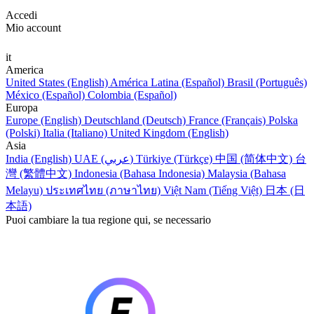
Accedi
Mio account
it
America
United States (English)
América Latina (Español)
Brasil (Português)
México (Español)
Colombia (Español)
Europa
Europe (English)
Deutschland (Deutsch)
France (Français)
Polska
(Polski)
Italia (Italiano)
United Kingdom (English)
Asia
India (English)
UAE (عربي)
Türkiye (Türkçe)
中国 (简体中文)
台
灣 (繁體中文)
Indonesia (Bahasa Indonesia)
Malaysia (Bahasa
Melayu)
ประเทศไทย (ภาษาไทย)
Việt Nam (Tiếng Việt)
日本 (日
本語)
Puoi cambiare la tua regione qui, se necessario