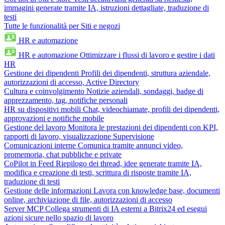
immagini generate tramite IA, istruzioni dettagliate, traduzione di
testi
Tutte le funzionalità per Siti e negozi
HR e automazione
HR e automazione
Ottimizzare i flussi di lavoro e gestire i dati
HR
Gestione dei dipendenti
Profili dei dipendenti, struttura aziendale,
autorizzazioni di accesso, Active Directory
Cultura e coinvolgimento
Notizie aziendali, sondaggi, badge di
apprezzamento, tag, notifiche personali
HR su dispositivi mobili
Chat, videochiamate, profili dei dipendenti,
approvazioni e notifiche mobile
Gestione del lavoro
Monitora le prestazioni dei dipendenti con KPI,
rapporti di lavoro, visualizzazione Supervisione
Comunicazioni interne
Comunica tramite annunci video,
promemoria, chat pubbliche e private
CoPilot in Feed
Riepilogo dei thread, idee generate tramite IA,
modifica e creazione di testi, scrittura di risposte tramite IA,
traduzione di testi
Gestione delle informazioni
Lavora con knowledge base, documenti
online, archiviazione di file, autorizzazioni di accesso
Server MCP
Collega strumenti di IA esterni a Bitrix24 ed esegui
azioni sicure nello spazio di lavoro