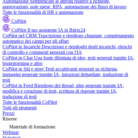
Automazione
Semplificare le attività relative a richieste,
approvazioni, note spese, RPA, automazione dei flussi di lavoro
Tutte le funzionalità di HR e automazione
CoPilot
CoPilot
Il tuo assistente IA in Bitrix24
CoPilot nel CRM
Trascrizione e riepilogo chiamate, completamento
automatico dei campi per gli affari
CoPilot in Incarichi
Descrizioni e riepiloghi degli incarichi, elenchi
di controllo e commenti generati con l'IA
CoPilot in Chat
Una fonte illimitata di idee, testi generati tramite IA,
brainstorming e altro
CoPilot in Siti e store
Testi accattivanti generati su richiesta,
immagini generate tramite IA, istruzioni dettagliate, traduzione di
testi
CoPilot in Feed
Riepilogo dei thread, idee generate tramite IA,
modifica e creazione di testi, scrittura di risposte tramite IA,
traduzione di testi
Tutte le funzionalità CoPilot
Tutti gli strumenti
Prezzi
Risorse
Materiale di formazione
Webinar
Helpdesk