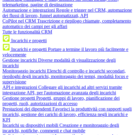
telemarketing, pagine di destinazione
Automazione e integrazioni
Regole e trigger nel CRM, automazione
dei flussi di lavoro, funnel automatizzati, API
CoPilot nel CRM
Trascrizione e riepilogo chiamate, completamento
automatico dei campi per gli affari
Tutte le funzionalità CRM
Incarichi e progetti
Incarichi e progetti
Portare a termine il lavoro più facilmente e
velocemente
Gestione incarichi
Diverse modalità di visualizzazione degli
incarichi
Monitoraggio incarichi
Elenchi di controllo e incarichi secondari,
riepiloghi degli incarichi, monitoraggio dei tempi, modalità focus e
supervisione
API e integrazioni
Collegare gli incarichi ad altri servizi tramite
integrazione API, per l'automazione avanzata degli incarichi
Gestione progetti
Progetti, gruppi di lavoro, pianificazione dei
progetti, ruoli, autorizzazioni di accesso
Prestazioni dei dipendenti
Favorisci la produttività con rapporti sugli
incarichi, gestione dei carichi di lavoro, efficienza negli incarichi e
KPI
Incarichi su dispositivi mobili
Creazione e monitoraggio degli
incarichi, notifiche, commenti e chat mobile