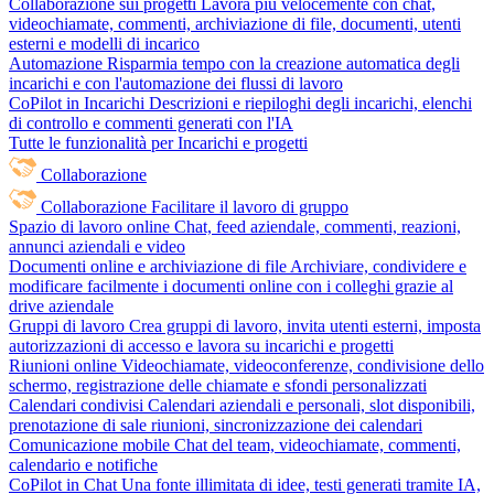
Collaborazione sui progetti
Lavora più velocemente con chat,
videochiamate, commenti, archiviazione di file, documenti, utenti
esterni e modelli di incarico
Automazione
Risparmia tempo con la creazione automatica degli
incarichi e con l'automazione dei flussi di lavoro
CoPilot in Incarichi
Descrizioni e riepiloghi degli incarichi, elenchi
di controllo e commenti generati con l'IA
Tutte le funzionalità per Incarichi e progetti
Collaborazione
Collaborazione
Facilitare il lavoro di gruppo
Spazio di lavoro online
Chat, feed aziendale, commenti, reazioni,
annunci aziendali e video
Documenti online e archiviazione di file
Archiviare, condividere e
modificare facilmente i documenti online con i colleghi grazie al
drive aziendale
Gruppi di lavoro
Crea gruppi di lavoro, invita utenti esterni, imposta
autorizzazioni di accesso e lavora su incarichi e progetti
Riunioni online
Videochiamate, videoconferenze, condivisione dello
schermo, registrazione delle chiamate e sfondi personalizzati
Calendari condivisi
Calendari aziendali e personali, slot disponibili,
prenotazione di sale riunioni, sincronizzazione dei calendari
Comunicazione mobile
Chat del team, videochiamate, commenti,
calendario e notifiche
CoPilot in Chat
Una fonte illimitata di idee, testi generati tramite IA,