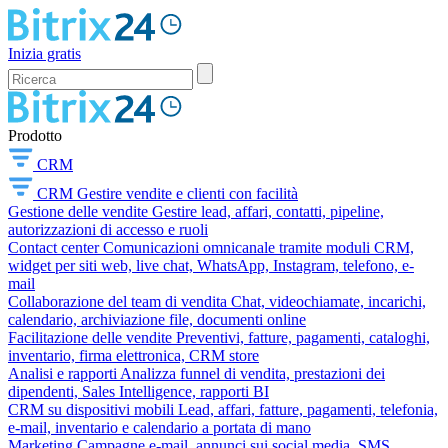
Inizia gratis
Prodotto
CRM
CRM
Gestire vendite e clienti con facilità
Gestione delle vendite
Gestire lead, affari, contatti, pipeline,
autorizzazioni di accesso e ruoli
Contact center
Comunicazioni omnicanale tramite moduli CRM,
widget per siti web, live chat, WhatsApp, Instagram, telefono, e-
mail
Collaborazione del team di vendita
Chat, videochiamate, incarichi,
calendario, archiviazione file, documenti online
Facilitazione delle vendite
Preventivi, fatture, pagamenti, cataloghi,
inventario, firma elettronica, CRM store
Analisi e rapporti
Analizza funnel di vendita, prestazioni dei
dipendenti, Sales Intelligence, rapporti BI
CRM su dispositivi mobili
Lead, affari, fatture, pagamenti, telefonia,
e-mail, inventario e calendario a portata di mano
Marketing
Campagne e-mail, annunci sui social media, SMS,