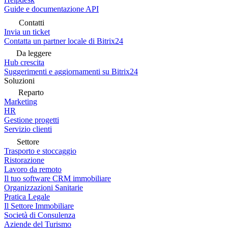
Guide e documentazione API
Contatti
Invia un ticket
Contatta un partner locale di Bitrix24
Da leggere
Hub crescita
Suggerimenti e aggiornamenti su Bitrix24
Soluzioni
Reparto
Marketing
HR
Gestione progetti
Servizio clienti
Settore
Trasporto e stoccaggio
Ristorazione
Lavoro da remoto
Il tuo software CRM immobiliare
Organizzazioni Sanitarie
Pratica Legale
Il Settore Immobiliare
Società di Consulenza
Aziende del Turismo