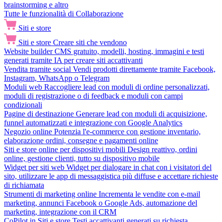
brainstorming e altro
Tutte le funzionalità di Collaborazione
Siti e store
Siti e store
Creare siti che vendono
Website builder
CMS gratuito, modelli, hosting, immagini e testi
generati tramite IA per creare siti accattivanti
Vendita tramite social
Vendi prodotti direttamente tramite Facebook,
Instagram, WhatsApp o Telegram
Moduli web
Raccogliere lead con moduli di ordine personalizzati,
moduli di registrazione o di feedback e moduli con campi
condizionali
Pagine di destinazione
Generare lead con moduli di acquisizione,
funnel automatizzati e integrazione con Google Analytics
Negozio online
Potenzia l'e-commerce con gestione inventario,
elaborazione ordini, consegne e pagamenti online
Siti e store online per dispositivi mobili
Design reattivo, ordini
online, gestione clienti, tutto su dispositivo mobile
Widget per siti web
Widget per dialogare in chat con i visitatori del
sito, utilizzare le app di messaggistica più diffuse e accettare richieste
di richiamata
Strumenti di marketing online
Incrementa le vendite con e-mail
marketing, annunci Facebook o Google Ads, automazione del
marketing, integrazione con il CRM
CoPilot in Siti e store
Testi accattivanti generati su richiesta,