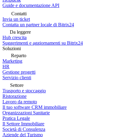
Guide e documentazione API
Contatti
Invia un ticket
Contatta un partner locale di Bitrix24
Da leggere
Hub crescita
Suggerimenti e aggiornamenti su Bitrix24
Soluzioni
Reparto
Marketing
HR
Gestione progetti
Servizio clienti
Settore
Trasporto e stoccaggio
Ristorazione
Lavoro da remoto
Il tuo software CRM immobiliare
Organizzazioni Sanitarie
Pratica Legale
Il Settore Immobiliare
Società di Consulenza
Aziende del Turismo