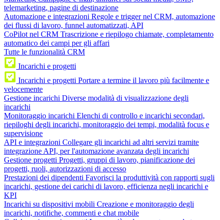
telemarketing, pagine di destinazione
Automazione e integrazioni
Regole e trigger nel CRM, automazione
dei flussi di lavoro, funnel automatizzati, API
CoPilot nel CRM
Trascrizione e riepilogo chiamate, completamento
automatico dei campi per gli affari
Tutte le funzionalità CRM
Incarichi e progetti
Incarichi e progetti
Portare a termine il lavoro più facilmente e
velocemente
Gestione incarichi
Diverse modalità di visualizzazione degli
incarichi
Monitoraggio incarichi
Elenchi di controllo e incarichi secondari,
riepiloghi degli incarichi, monitoraggio dei tempi, modalità focus e
supervisione
API e integrazioni
Collegare gli incarichi ad altri servizi tramite
integrazione API, per l'automazione avanzata degli incarichi
Gestione progetti
Progetti, gruppi di lavoro, pianificazione dei
progetti, ruoli, autorizzazioni di accesso
Prestazioni dei dipendenti
Favorisci la produttività con rapporti sugli
incarichi, gestione dei carichi di lavoro, efficienza negli incarichi e
KPI
Incarichi su dispositivi mobili
Creazione e monitoraggio degli
incarichi, notifiche, commenti e chat mobile