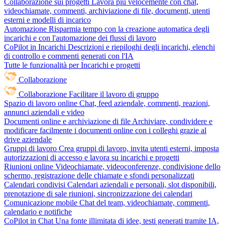
Collaborazione sui progetti
Lavora più velocemente con chat,
videochiamate, commenti, archiviazione di file, documenti, utenti
esterni e modelli di incarico
Automazione
Risparmia tempo con la creazione automatica degli
incarichi e con l'automazione dei flussi di lavoro
CoPilot in Incarichi
Descrizioni e riepiloghi degli incarichi, elenchi
di controllo e commenti generati con l'IA
Tutte le funzionalità per Incarichi e progetti
Collaborazione
Collaborazione
Facilitare il lavoro di gruppo
Spazio di lavoro online
Chat, feed aziendale, commenti, reazioni,
annunci aziendali e video
Documenti online e archiviazione di file
Archiviare, condividere e
modificare facilmente i documenti online con i colleghi grazie al
drive aziendale
Gruppi di lavoro
Crea gruppi di lavoro, invita utenti esterni, imposta
autorizzazioni di accesso e lavora su incarichi e progetti
Riunioni online
Videochiamate, videoconferenze, condivisione dello
schermo, registrazione delle chiamate e sfondi personalizzati
Calendari condivisi
Calendari aziendali e personali, slot disponibili,
prenotazione di sale riunioni, sincronizzazione dei calendari
Comunicazione mobile
Chat del team, videochiamate, commenti,
calendario e notifiche
CoPilot in Chat
Una fonte illimitata di idee, testi generati tramite IA,