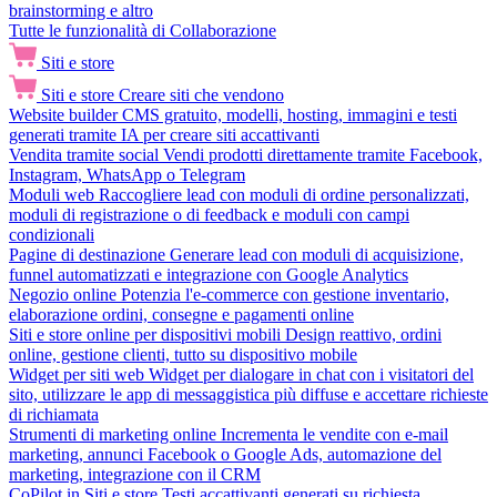
brainstorming e altro
Tutte le funzionalità di Collaborazione
Siti e store
Siti e store
Creare siti che vendono
Website builder
CMS gratuito, modelli, hosting, immagini e testi
generati tramite IA per creare siti accattivanti
Vendita tramite social
Vendi prodotti direttamente tramite Facebook,
Instagram, WhatsApp o Telegram
Moduli web
Raccogliere lead con moduli di ordine personalizzati,
moduli di registrazione o di feedback e moduli con campi
condizionali
Pagine di destinazione
Generare lead con moduli di acquisizione,
funnel automatizzati e integrazione con Google Analytics
Negozio online
Potenzia l'e-commerce con gestione inventario,
elaborazione ordini, consegne e pagamenti online
Siti e store online per dispositivi mobili
Design reattivo, ordini
online, gestione clienti, tutto su dispositivo mobile
Widget per siti web
Widget per dialogare in chat con i visitatori del
sito, utilizzare le app di messaggistica più diffuse e accettare richieste
di richiamata
Strumenti di marketing online
Incrementa le vendite con e-mail
marketing, annunci Facebook o Google Ads, automazione del
marketing, integrazione con il CRM
CoPilot in Siti e store
Testi accattivanti generati su richiesta,