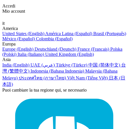
Accedi
Mio account
it
America
United States (English)
América Latina (Español)
Brasil (Português)
México (Español)
Colombia (Español)
Europa
Europe (English)
Deutschland (Deutsch)
France (Français)
Polska
(Polski)
Italia (Italiano)
United Kingdom (English)
Asia
India (English)
UAE (عربي)
Türkiye (Türkçe)
中国 (简体中文)
台
灣 (繁體中文)
Indonesia (Bahasa Indonesia)
Malaysia (Bahasa
Melayu)
ประเทศไทย (ภาษาไทย)
Việt Nam (Tiếng Việt)
日本 (日
本語)
Puoi cambiare la tua regione qui, se necessario