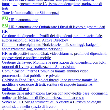
immagini generate tramite IA, istruzioni dettagliate, traduzione di
testi
Tutte le funzionalità per Siti e negozi
HR e automazione
HR e automazione
Ottimizzare i flussi di lavoro e gestire i dati
HR
Gestione dei dipendenti
Profili dei dipendenti, struttura aziendale,
autorizzazioni di accesso, Active Directory
Cultura e coinvolgimento
Notizie aziendali, sondaggi, badge di
apprezzamento, tag, notifiche personali
HR su dispositivi mobili
Chat, videochiamate, profili dei dipendenti,
approvazioni e notifiche mobile
Gestione del lavoro
Monitora le prestazioni dei dipendenti con KPI,
rapporti di lavoro, visualizzazione Supervisione
Comunicazioni interne
Comunica tramite annunci video,
promemoria, chat pubbliche e private
CoPilot in Feed
Riepilogo dei thread, idee generate tramite IA,
modifica e creazione di testi, scrittura di risposte tramite IA,
traduzione di testi
Gestione delle informazioni
Lavora con knowledge base, documenti
online, archiviazione di file, autorizzazioni di accesso
Server MCP
Collega strumenti di IA esterni a Bitrix24 ed esegui
azioni sicure nello spazio di lavoro