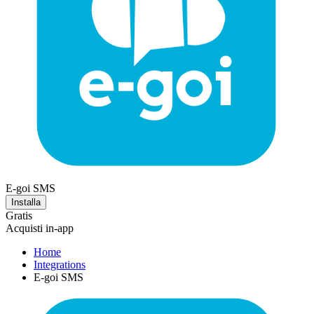
E-goi SMS
Installa
Gratis
Acquisti in-app
Home
Integrations
E-goi SMS