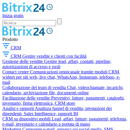
Inizia gratis
Prodotto
CRM
CRM
Gestire vendite e clienti con facilità
Gestione delle vendite
Gestire lead, affari, contatti, pipeline,
autorizzazioni di accesso e ruoli
Contact center
Comunicazioni omnicanale tramite moduli CRM,
widget per siti web, live chat, WhatsApp, Instagram, telefono, e-
mail
Collaborazione del team di vendita
Chat, videochiamate, incarichi,
calendario, archiviazione file, documenti online
Facilitazione delle vendite
Preventivi, fatture, pagamenti, cataloghi,
inventario, firma elettronica, CRM store
Analisi e rapporti
Analizza funnel di vendita, prestazioni dei
dipendenti, Sales Intelligence, rapporti BI
CRM su dispositivi mobili
Lead, affari, fatture, pagamenti, telefonia,
e-mail, inventario e calendario a portata di mano
Marketing
Campagne e-mail, annunci sui social media, SMS,