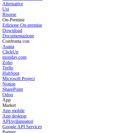
Alternative
Usi
Risorse
On-Premise
Edizione On-premise
Download
Documentazione
Confronta con
Asana
ClickUp
monday.com
Zoho
Trello
HubSpot
Microsoft Project
Notion
SharePoint
Odoo
App
Market
App mobile
App desktop
API/sviluppatori
Google API Services
Partner