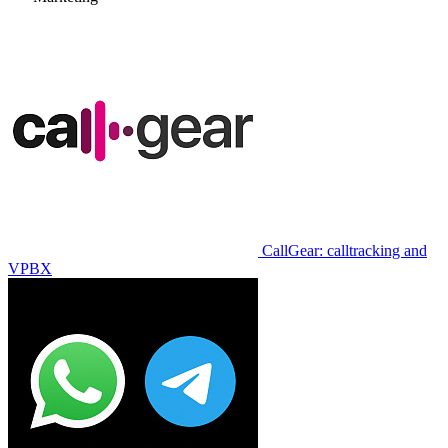
CallGear: calltracking and
VPBX