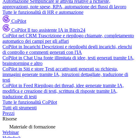
Automazione
Semplificare le attività relative a richieste,
approvazioni, note spese, RPA, automazione dei flussi di lavoro
Tutte le funzionalità di HR e automazione
CoPilot
CoPilot
Il tuo assistente IA in Bitrix24
CoPilot nel CRM
Trascrizione e riepilogo chiamate, completamento
automatico dei campi per gli affari
CoPilot in Incarichi
Descrizioni e riepiloghi degli incarichi, elenchi
di controllo e commenti generati con l'IA
CoPilot in Chat
Una fonte illimitata di idee, testi generati tramite IA,
brainstorming e altro
CoPilot in Siti e store
Testi accattivanti generati su richiesta,
immagini generate tramite IA, istruzioni dettagliate, traduzione di
testi
CoPilot in Feed
Riepilogo dei thread, idee generate tramite IA,
modifica e creazione di testi, scrittura di risposte tramite IA,
traduzione di testi
Tutte le funzionalità CoPilot
Tutti gli strumenti
Prezzi
Risorse
Materiale di formazione
Webinar
Helpdesk