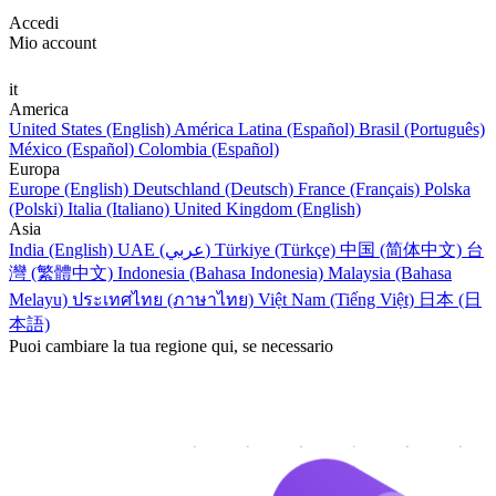
Accedi
Mio account
it
America
United States (English)
América Latina (Español)
Brasil (Português)
México (Español)
Colombia (Español)
Europa
Europe (English)
Deutschland (Deutsch)
France (Français)
Polska
(Polski)
Italia (Italiano)
United Kingdom (English)
Asia
India (English)
UAE (عربي)
Türkiye (Türkçe)
中国 (简体中文)
台
灣 (繁體中文)
Indonesia (Bahasa Indonesia)
Malaysia (Bahasa
Melayu)
ประเทศไทย (ภาษาไทย)
Việt Nam (Tiếng Việt)
日本 (日
本語)
Puoi cambiare la tua regione qui, se necessario