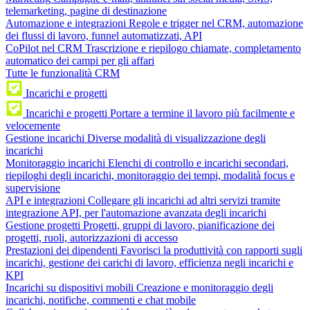
telemarketing, pagine di destinazione
Automazione e integrazioni
Regole e trigger nel CRM, automazione
dei flussi di lavoro, funnel automatizzati, API
CoPilot nel CRM
Trascrizione e riepilogo chiamate, completamento
automatico dei campi per gli affari
Tutte le funzionalità CRM
Incarichi e progetti
Incarichi e progetti
Portare a termine il lavoro più facilmente e
velocemente
Gestione incarichi
Diverse modalità di visualizzazione degli
incarichi
Monitoraggio incarichi
Elenchi di controllo e incarichi secondari,
riepiloghi degli incarichi, monitoraggio dei tempi, modalità focus e
supervisione
API e integrazioni
Collegare gli incarichi ad altri servizi tramite
integrazione API, per l'automazione avanzata degli incarichi
Gestione progetti
Progetti, gruppi di lavoro, pianificazione dei
progetti, ruoli, autorizzazioni di accesso
Prestazioni dei dipendenti
Favorisci la produttività con rapporti sugli
incarichi, gestione dei carichi di lavoro, efficienza negli incarichi e
KPI
Incarichi su dispositivi mobili
Creazione e monitoraggio degli
incarichi, notifiche, commenti e chat mobile