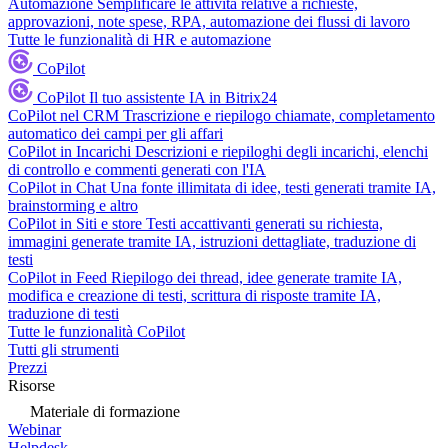
Automazione
Semplificare le attività relative a richieste,
approvazioni, note spese, RPA, automazione dei flussi di lavoro
Tutte le funzionalità di HR e automazione
CoPilot
CoPilot
Il tuo assistente IA in Bitrix24
CoPilot nel CRM
Trascrizione e riepilogo chiamate, completamento
automatico dei campi per gli affari
CoPilot in Incarichi
Descrizioni e riepiloghi degli incarichi, elenchi
di controllo e commenti generati con l'IA
CoPilot in Chat
Una fonte illimitata di idee, testi generati tramite IA,
brainstorming e altro
CoPilot in Siti e store
Testi accattivanti generati su richiesta,
immagini generate tramite IA, istruzioni dettagliate, traduzione di
testi
CoPilot in Feed
Riepilogo dei thread, idee generate tramite IA,
modifica e creazione di testi, scrittura di risposte tramite IA,
traduzione di testi
Tutte le funzionalità CoPilot
Tutti gli strumenti
Prezzi
Risorse
Materiale di formazione
Webinar
Helpdesk