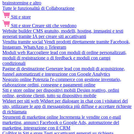
brainstorming e altro
Tutte le funzionalità di Collaborazione
Siti e store
Siti e store
Creare siti che vendono
Website builder
CMS gratuito, modelli, hosting, immagini e testi
generati tramite IA per creare siti accattivanti
Vendita tramite social
Vendi prodotti direttamente tramite Facebook,
Instagram, WhatsApp o Telegram
Moduli web
Raccogliere lead con moduli di ordine personalizzati,
moduli di registrazione o di feedback e moduli con campi
condizionali
Pagine di destinazione
Generare lead con moduli di acquisizione,
funnel automatizzati e integrazione con Google Analytics
Negozio online
Potenzia l'e-commerce con gestione inventario,
elaborazione ordini, consegne e pagamenti online
Siti e store online per dispositivi mobili
Design reattivo, ordini
online, gestione clienti, tutto su dispositivo mobile
Widget per siti web
Widget per dialogare in chat con i visitatori del
sito, utilizzare le app di messaggistica più diffuse e accettare richieste
di richiamata
Strumenti di marketing online
Incrementa le vendite con e-mail
marketing, annunci Facebook o Google Ads, automazione del
marketing, integrazione con il CRM
CoPilot in Siti e store
Testi accattivanti generati su richiesta,