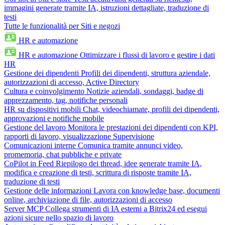
immagini generate tramite IA, istruzioni dettagliate, traduzione di
testi
Tutte le funzionalità per Siti e negozi
HR e automazione
HR e automazione
Ottimizzare i flussi di lavoro e gestire i dati
HR
Gestione dei dipendenti
Profili dei dipendenti, struttura aziendale,
autorizzazioni di accesso, Active Directory
Cultura e coinvolgimento
Notizie aziendali, sondaggi, badge di
apprezzamento, tag, notifiche personali
HR su dispositivi mobili
Chat, videochiamate, profili dei dipendenti,
approvazioni e notifiche mobile
Gestione del lavoro
Monitora le prestazioni dei dipendenti con KPI,
rapporti di lavoro, visualizzazione Supervisione
Comunicazioni interne
Comunica tramite annunci video,
promemoria, chat pubbliche e private
CoPilot in Feed
Riepilogo dei thread, idee generate tramite IA,
modifica e creazione di testi, scrittura di risposte tramite IA,
traduzione di testi
Gestione delle informazioni
Lavora con knowledge base, documenti
online, archiviazione di file, autorizzazioni di accesso
Server MCP
Collega strumenti di IA esterni a Bitrix24 ed esegui
azioni sicure nello spazio di lavoro