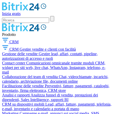
Inizia gratis
Prodotto
CRM
CRM
Gestire vendite e clienti con facilità
Gestione delle vendite
Gestire lead, affari, contatti, pipeline,
autorizzazioni di accesso e ruoli
Contact center
Comunicazioni omnicanale tramite moduli CRM,
widget per siti web, live chat, WhatsApp, Instagram, telefono, e-
mail
Collaborazione del team di vendita
Chat, videochiamate, incarichi,
calendario, archiviazione file, documenti online
Facilitazione delle vendite
Preventivi, fatture, pagamenti, cataloghi,
inventario, firma elettronica, CRM store
Analisi e rapporti
Analizza funnel di vendita, prestazioni dei
dipendenti, Sales Intelligence, rapporti BI
CRM su dispositivi mobili
Lead, affari, fatture, pagamenti, telefonia,
e-mail, inventario e calendario a portata di mano
Marketing
Campagne e-mail, annunci sui social media, SMS,