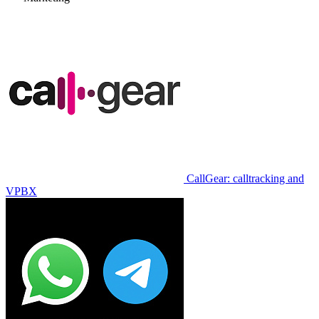
CallGear: calltracking and
VPBX