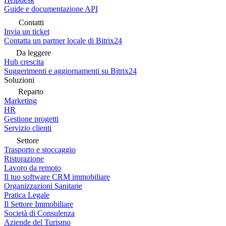
Guide e documentazione API
Contatti
Invia un ticket
Contatta un partner locale di Bitrix24
Da leggere
Hub crescita
Suggerimenti e aggiornamenti su Bitrix24
Soluzioni
Reparto
Marketing
HR
Gestione progetti
Servizio clienti
Settore
Trasporto e stoccaggio
Ristorazione
Lavoro da remoto
Il tuo software CRM immobiliare
Organizzazioni Sanitarie
Pratica Legale
Il Settore Immobiliare
Società di Consulenza
Aziende del Turismo