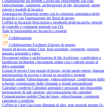
Collaborazione sui progetti
Lavora più velocemente con chat,
videochiamate, commenti, archiviazione di file, documenti, utenti
esterni e modelli di incarico
Automazione
Risparmia tempo con la creazione automatica degli
incarichi e con l'automazione dei flussi di lavoro
CoPilot in Incarichi
Descrizioni e riepiloghi degli incarichi, elenchi
di controllo e commenti generati con l'IA
Tutte le funzionalità per Incarichi e progetti
Collaborazione
Collaborazione
Facilitare il lavoro di gruppo
Spazio di lavoro online
Chat, feed aziendale, commenti, reazioni,
annunci aziendali e video
Documenti online e archiviazione di file
Archiviare, condividere e
modificare facilmente i documenti online con i colleghi grazie al
drive aziendale
Gruppi di lavoro
Crea gruppi di lavoro, invita utenti esterni, imposta
autorizzazioni di accesso e lavora su incarichi e progetti
Riunioni online
Videochiamate, videoconferenze, condivisione dello
schermo, registrazione delle chiamate e sfondi personalizzati
Calendari condivisi
Calendari aziendali e personali, slot disponibili,
prenotazione di sale riunioni, sincronizzazione dei calendari
Comunicazione mobile
Chat del team, videochiamate, commenti,
calendario e notifiche
CoPilot in Chat
Una fonte illimitata di idee, testi generati tramite IA,