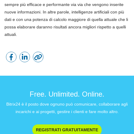
sempre più efficace e performante via via che vengono inserite
nuove informazioni. In altre parole, intelligenze artificiali con più
dati e con una potenza di calcolo maggiore di quella attuale che li
possa elaborare daranno risultati ancora migliori rispetto a quelli
attuali.
Free. Unlimited. Online.
Bitrix24 è il posto dove ognuno può comunicare, collaborare agli
incarichi e ai progetti, gestire i clienti e fare molto altro.
REGISTRATI GRATUITAMENTE