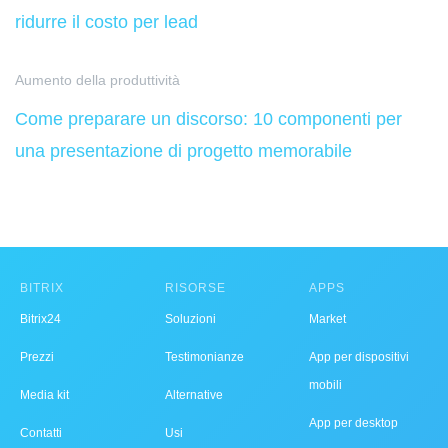
ridurre il costo per lead
Aumento della produttività
Come preparare un discorso: 10 componenti per
una presentazione di progetto memorabile
BITRIX
RISORSE
APPS
Bitrix24
Soluzioni
Market
Prezzi
Testimonianze
App per dispositivi
mobili
Media kit
Alternative
App per desktop
Contatti
Usi