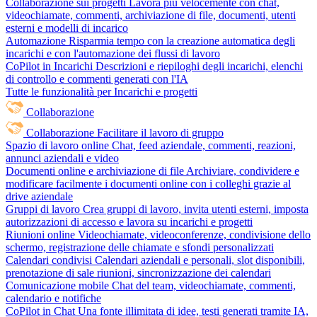
Collaborazione sui progetti
Lavora più velocemente con chat,
videochiamate, commenti, archiviazione di file, documenti, utenti
esterni e modelli di incarico
Automazione
Risparmia tempo con la creazione automatica degli
incarichi e con l'automazione dei flussi di lavoro
CoPilot in Incarichi
Descrizioni e riepiloghi degli incarichi, elenchi
di controllo e commenti generati con l'IA
Tutte le funzionalità per Incarichi e progetti
Collaborazione
Collaborazione
Facilitare il lavoro di gruppo
Spazio di lavoro online
Chat, feed aziendale, commenti, reazioni,
annunci aziendali e video
Documenti online e archiviazione di file
Archiviare, condividere e
modificare facilmente i documenti online con i colleghi grazie al
drive aziendale
Gruppi di lavoro
Crea gruppi di lavoro, invita utenti esterni, imposta
autorizzazioni di accesso e lavora su incarichi e progetti
Riunioni online
Videochiamate, videoconferenze, condivisione dello
schermo, registrazione delle chiamate e sfondi personalizzati
Calendari condivisi
Calendari aziendali e personali, slot disponibili,
prenotazione di sale riunioni, sincronizzazione dei calendari
Comunicazione mobile
Chat del team, videochiamate, commenti,
calendario e notifiche
CoPilot in Chat
Una fonte illimitata di idee, testi generati tramite IA,