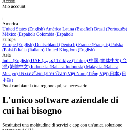
Accedi
Mio account
it
America
United States (English)
América Latina (Español)
Brasil (Português)
México (Español)
Colombia (Español)
Europa
Europe (English)
Deutschland (Deutsch)
France (Français)
Polska
(Polski)
Italia (Italiano)
United Kingdom (English)
Asia
India (English)
UAE (عربي)
Türkiye (Türkçe)
中国 (简体中文)
台
灣 (繁體中文)
Indonesia (Bahasa Indonesia)
Malaysia (Bahasa
Melayu)
ประเทศไทย (ภาษาไทย)
Việt Nam (Tiếng Việt)
日本 (日
本語)
Puoi cambiare la tua regione qui, se necessario
L'unico software aziendale di
cui hai bisogno
Sostituisci una moltitudine di servizi e app con un'unica soluzione