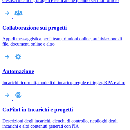
Gestisci incarichi, progetti e team anche quando sei fuori ufficio
Collaborazione sui progetti
App di messaggistica per il team, riunioni online, archiviazione di
file, documenti online e altro
Automazione
Incarichi ricorrenti, modelli di incarico, regole e trigger, RPA e altro
CoPilot in Incarichi e progetti
Descrizioni degli incarichi, elenchi di controllo, riepiloghi degli
incarichi e altri contenuti generati con l'IA