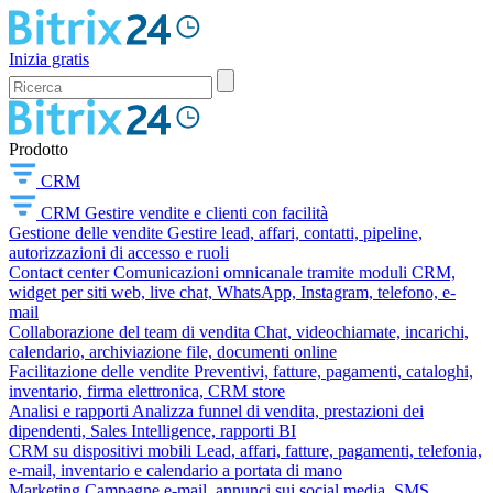
Inizia gratis
Prodotto
CRM
CRM
Gestire vendite e clienti con facilità
Gestione delle vendite
Gestire lead, affari, contatti, pipeline,
autorizzazioni di accesso e ruoli
Contact center
Comunicazioni omnicanale tramite moduli CRM,
widget per siti web, live chat, WhatsApp, Instagram, telefono, e-
mail
Collaborazione del team di vendita
Chat, videochiamate, incarichi,
calendario, archiviazione file, documenti online
Facilitazione delle vendite
Preventivi, fatture, pagamenti, cataloghi,
inventario, firma elettronica, CRM store
Analisi e rapporti
Analizza funnel di vendita, prestazioni dei
dipendenti, Sales Intelligence, rapporti BI
CRM su dispositivi mobili
Lead, affari, fatture, pagamenti, telefonia,
e-mail, inventario e calendario a portata di mano
Marketing
Campagne e-mail, annunci sui social media, SMS,