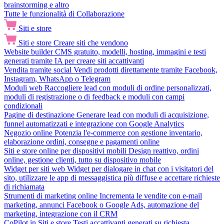
brainstorming e altro
Tutte le funzionalità di Collaborazione
Siti e store
Siti e store
Creare siti che vendono
Website builder
CMS gratuito, modelli, hosting, immagini e testi
generati tramite IA per creare siti accattivanti
Vendita tramite social
Vendi prodotti direttamente tramite Facebook,
Instagram, WhatsApp o Telegram
Moduli web
Raccogliere lead con moduli di ordine personalizzati,
moduli di registrazione o di feedback e moduli con campi
condizionali
Pagine di destinazione
Generare lead con moduli di acquisizione,
funnel automatizzati e integrazione con Google Analytics
Negozio online
Potenzia l'e-commerce con gestione inventario,
elaborazione ordini, consegne e pagamenti online
Siti e store online per dispositivi mobili
Design reattivo, ordini
online, gestione clienti, tutto su dispositivo mobile
Widget per siti web
Widget per dialogare in chat con i visitatori del
sito, utilizzare le app di messaggistica più diffuse e accettare richieste
di richiamata
Strumenti di marketing online
Incrementa le vendite con e-mail
marketing, annunci Facebook o Google Ads, automazione del
marketing, integrazione con il CRM
CoPilot in Siti e store
Testi accattivanti generati su richiesta,