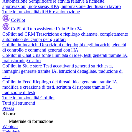
Automazione
Semplificare le attività relative a richieste,
approvazioni, note spese, RPA, automazione dei flussi di lavoro
Tutte le funzionalità di HR e automazione
CoPilot
CoPilot
Il tuo assistente IA in Bitrix24
CoPilot nel CRM
Trascrizione e riepilogo chiamate, completamento
automatico dei campi per gli affari
CoPilot in Incarichi
Descrizioni e riepiloghi degli incarichi, elenchi
di controllo e commenti generati con l'IA
CoPilot in Chat
Una fonte illimitata di idee, testi generati tramite IA,
brainstorming e altro
CoPilot in Siti e store
Testi accattivanti generati su richiesta,
immagini generate tramite IA, istruzioni dettagliate, traduzione di
testi
CoPilot in Feed
Riepilogo dei thread, idee generate tramite IA,
modifica e creazione di testi, scrittura di risposte tramite IA,
traduzione di testi
Tutte le funzionalità CoPilot
Tutti gli strumenti
Prezzi
Risorse
Materiale di formazione
Webinar
Helpdesk