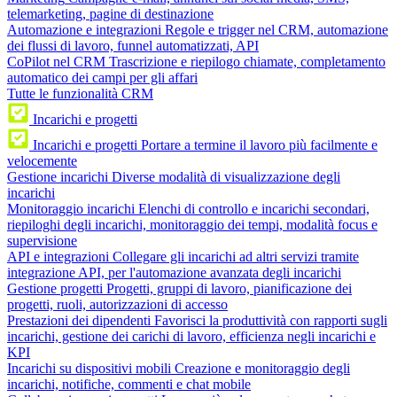
telemarketing, pagine di destinazione
Automazione e integrazioni
Regole e trigger nel CRM, automazione
dei flussi di lavoro, funnel automatizzati, API
CoPilot nel CRM
Trascrizione e riepilogo chiamate, completamento
automatico dei campi per gli affari
Tutte le funzionalità CRM
Incarichi e progetti
Incarichi e progetti
Portare a termine il lavoro più facilmente e
velocemente
Gestione incarichi
Diverse modalità di visualizzazione degli
incarichi
Monitoraggio incarichi
Elenchi di controllo e incarichi secondari,
riepiloghi degli incarichi, monitoraggio dei tempi, modalità focus e
supervisione
API e integrazioni
Collegare gli incarichi ad altri servizi tramite
integrazione API, per l'automazione avanzata degli incarichi
Gestione progetti
Progetti, gruppi di lavoro, pianificazione dei
progetti, ruoli, autorizzazioni di accesso
Prestazioni dei dipendenti
Favorisci la produttività con rapporti sugli
incarichi, gestione dei carichi di lavoro, efficienza negli incarichi e
KPI
Incarichi su dispositivi mobili
Creazione e monitoraggio degli
incarichi, notifiche, commenti e chat mobile