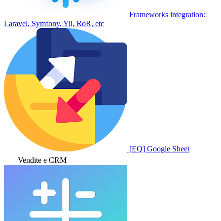
Frameworks integration:
Laravel, Symfony, Yii, RoR, etc
[EQ] Google Sheet
Vendite e CRM