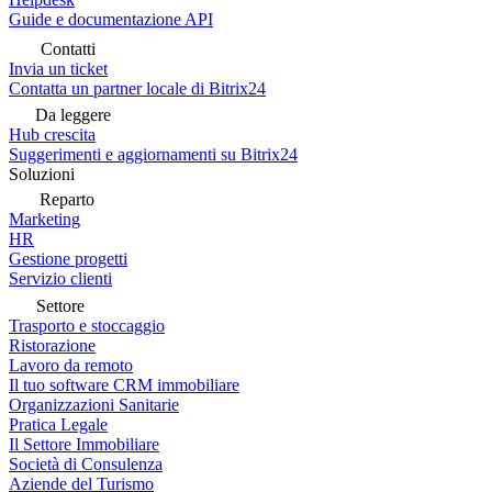
Guide e documentazione API
Contatti
Invia un ticket
Contatta un partner locale di Bitrix24
Da leggere
Hub crescita
Suggerimenti e aggiornamenti su Bitrix24
Soluzioni
Reparto
Marketing
HR
Gestione progetti
Servizio clienti
Settore
Trasporto e stoccaggio
Ristorazione
Lavoro da remoto
Il tuo software CRM immobiliare
Organizzazioni Sanitarie
Pratica Legale
Il Settore Immobiliare
Società di Consulenza
Aziende del Turismo