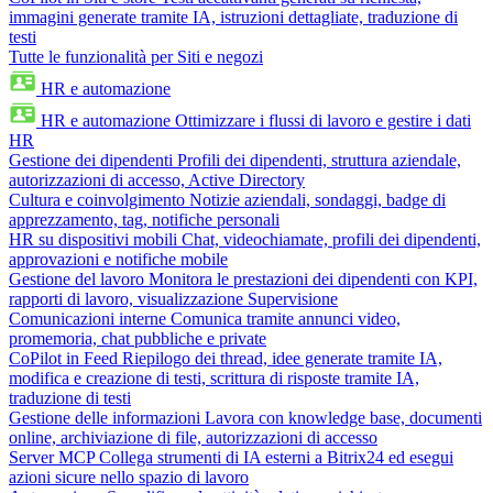
immagini generate tramite IA, istruzioni dettagliate, traduzione di
testi
Tutte le funzionalità per Siti e negozi
HR e automazione
HR e automazione
Ottimizzare i flussi di lavoro e gestire i dati
HR
Gestione dei dipendenti
Profili dei dipendenti, struttura aziendale,
autorizzazioni di accesso, Active Directory
Cultura e coinvolgimento
Notizie aziendali, sondaggi, badge di
apprezzamento, tag, notifiche personali
HR su dispositivi mobili
Chat, videochiamate, profili dei dipendenti,
approvazioni e notifiche mobile
Gestione del lavoro
Monitora le prestazioni dei dipendenti con KPI,
rapporti di lavoro, visualizzazione Supervisione
Comunicazioni interne
Comunica tramite annunci video,
promemoria, chat pubbliche e private
CoPilot in Feed
Riepilogo dei thread, idee generate tramite IA,
modifica e creazione di testi, scrittura di risposte tramite IA,
traduzione di testi
Gestione delle informazioni
Lavora con knowledge base, documenti
online, archiviazione di file, autorizzazioni di accesso
Server MCP
Collega strumenti di IA esterni a Bitrix24 ed esegui
azioni sicure nello spazio di lavoro