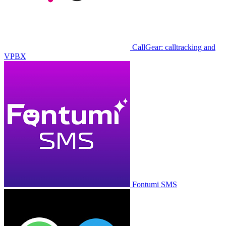
CallGear: calltracking and
VPBX
Fontumi SMS