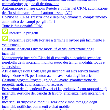
telemarketing, pagine di destinazione
Automazione e integrazioni
Regole e trigger nel CRM, automazione
dei flussi di lavoro, funnel automatizzati, API
CoPilot nel CRM
Trascrizione e riepilogo chiamate, completamento
automatico dei campi per gli affari
Tutte le funzionalità CRM
Incarichi e progetti
Incarichi e progetti
Portare a termine il lavoro più facilmente e
velocemente
Gestione incarichi
Diverse modalità di visualizzazione degli
incarichi
Monitoraggio incarichi
Elenchi di controllo e incarichi secondari,
riepiloghi degli incarichi, monitoraggio dei tempi, modalità focus e
supervisione
API e integrazioni
Collegare gli incarichi ad altri servizi tramite
integrazione API, per l'automazione avanzata degli incarichi
Gestione progetti
Progetti, gruppi di lavoro, pianificazione dei
progetti, ruoli, autorizzazioni di accesso
Prestazioni dei dipendenti
Favorisci la produttività con rapporti sugli
incarichi, gestione dei carichi di lavoro, efficienza negli incarichi e
KPI
Incarichi su dispositivi mobili
Creazione e monitoraggio degli
incarichi, notifiche, commenti e chat mobile