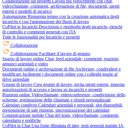
Collaborazione sui progetti
Lavora più velocemente con chat,
videochiamate, commenti, archiviazione di file, documenti, utenti
esterni e modelli di incarico
Automazione
Risparmia tempo con la creazione automatica degli
incarichi e con l'automazione dei flussi di lavoro
CoPilot in Incarichi
Descrizioni e riepiloghi degli incarichi, elenchi
di controllo e commenti generati con l'IA
Tutte le funzionalità per Incarichi e progetti
Collaborazione
Collaborazione
Facilitare il lavoro di gruppo
Spazio di lavoro online
Chat, feed aziendale, commenti, reazioni,
annunci aziendali e video
Documenti online e archiviazione di file
Archiviare, condividere e
modificare facilmente i documenti online con i colleghi grazie al
drive aziendale
Gruppi di lavoro
Crea gruppi di lavoro, invita utenti esterni, imposta
autorizzazioni di accesso e lavora su incarichi e progetti
Riunioni online
Videochiamate, videoconferenze, condivisione dello
schermo, registrazione delle chiamate e sfondi personalizzati
Calendari condivisi
Calendari aziendali e personali, slot disponibili,
prenotazione di sale riunioni, sincronizzazione dei calendari
Comunicazione mobile
Chat del team, videochiamate, commenti,
calendario e notifiche
CoPilot in Chat
Una fonte illimitata di idee, testi generati tramite IA,