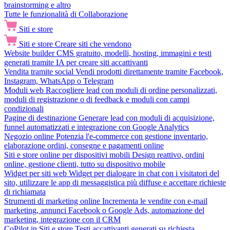
brainstorming e altro
Tutte le funzionalità di Collaborazione
Siti e store
Siti e store
Creare siti che vendono
Website builder
CMS gratuito, modelli, hosting, immagini e testi
generati tramite IA per creare siti accattivanti
Vendita tramite social
Vendi prodotti direttamente tramite Facebook,
Instagram, WhatsApp o Telegram
Moduli web
Raccogliere lead con moduli di ordine personalizzati,
moduli di registrazione o di feedback e moduli con campi
condizionali
Pagine di destinazione
Generare lead con moduli di acquisizione,
funnel automatizzati e integrazione con Google Analytics
Negozio online
Potenzia l'e-commerce con gestione inventario,
elaborazione ordini, consegne e pagamenti online
Siti e store online per dispositivi mobili
Design reattivo, ordini
online, gestione clienti, tutto su dispositivo mobile
Widget per siti web
Widget per dialogare in chat con i visitatori del
sito, utilizzare le app di messaggistica più diffuse e accettare richieste
di richiamata
Strumenti di marketing online
Incrementa le vendite con e-mail
marketing, annunci Facebook o Google Ads, automazione del
marketing, integrazione con il CRM
CoPilot in Siti e store
Testi accattivanti generati su richiesta,