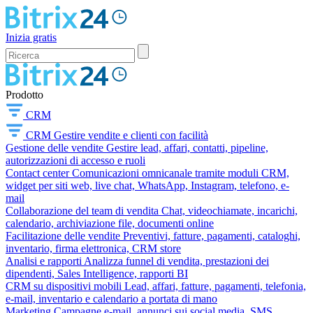
Inizia gratis
Prodotto
CRM
CRM
Gestire vendite e clienti con facilità
Gestione delle vendite
Gestire lead, affari, contatti, pipeline,
autorizzazioni di accesso e ruoli
Contact center
Comunicazioni omnicanale tramite moduli CRM,
widget per siti web, live chat, WhatsApp, Instagram, telefono, e-
mail
Collaborazione del team di vendita
Chat, videochiamate, incarichi,
calendario, archiviazione file, documenti online
Facilitazione delle vendite
Preventivi, fatture, pagamenti, cataloghi,
inventario, firma elettronica, CRM store
Analisi e rapporti
Analizza funnel di vendita, prestazioni dei
dipendenti, Sales Intelligence, rapporti BI
CRM su dispositivi mobili
Lead, affari, fatture, pagamenti, telefonia,
e-mail, inventario e calendario a portata di mano
Marketing
Campagne e-mail, annunci sui social media, SMS,