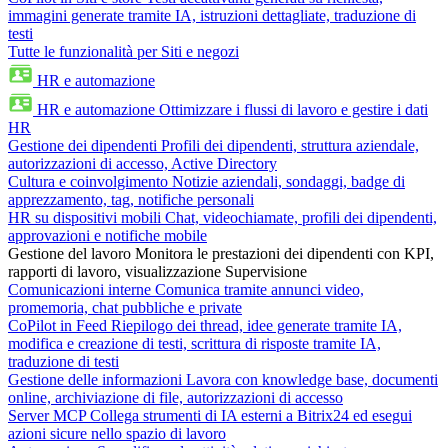
immagini generate tramite IA, istruzioni dettagliate, traduzione di
testi
Tutte le funzionalità per Siti e negozi
HR e automazione
HR e automazione
Ottimizzare i flussi di lavoro e gestire i dati
HR
Gestione dei dipendenti
Profili dei dipendenti, struttura aziendale,
autorizzazioni di accesso, Active Directory
Cultura e coinvolgimento
Notizie aziendali, sondaggi, badge di
apprezzamento, tag, notifiche personali
HR su dispositivi mobili
Chat, videochiamate, profili dei dipendenti,
approvazioni e notifiche mobile
Gestione del lavoro
Monitora le prestazioni dei dipendenti con KPI,
rapporti di lavoro, visualizzazione Supervisione
Comunicazioni interne
Comunica tramite annunci video,
promemoria, chat pubbliche e private
CoPilot in Feed
Riepilogo dei thread, idee generate tramite IA,
modifica e creazione di testi, scrittura di risposte tramite IA,
traduzione di testi
Gestione delle informazioni
Lavora con knowledge base, documenti
online, archiviazione di file, autorizzazioni di accesso
Server MCP
Collega strumenti di IA esterni a Bitrix24 ed esegui
azioni sicure nello spazio di lavoro