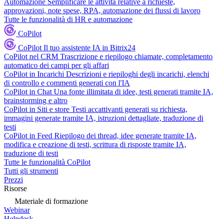
Automazione
Semplificare le attività relative a richieste,
approvazioni, note spese, RPA, automazione dei flussi di lavoro
Tutte le funzionalità di HR e automazione
CoPilot
CoPilot
Il tuo assistente IA in Bitrix24
CoPilot nel CRM
Trascrizione e riepilogo chiamate, completamento
automatico dei campi per gli affari
CoPilot in Incarichi
Descrizioni e riepiloghi degli incarichi, elenchi
di controllo e commenti generati con l'IA
CoPilot in Chat
Una fonte illimitata di idee, testi generati tramite IA,
brainstorming e altro
CoPilot in Siti e store
Testi accattivanti generati su richiesta,
immagini generate tramite IA, istruzioni dettagliate, traduzione di
testi
CoPilot in Feed
Riepilogo dei thread, idee generate tramite IA,
modifica e creazione di testi, scrittura di risposte tramite IA,
traduzione di testi
Tutte le funzionalità CoPilot
Tutti gli strumenti
Prezzi
Risorse
Materiale di formazione
Webinar
Helpdesk