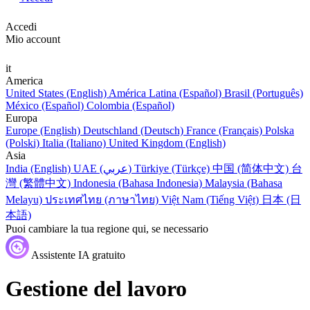
Accedi
Mio account
it
America
United States (English)
América Latina (Español)
Brasil (Português)
México (Español)
Colombia (Español)
Europa
Europe (English)
Deutschland (Deutsch)
France (Français)
Polska
(Polski)
Italia (Italiano)
United Kingdom (English)
Asia
India (English)
UAE (عربي)
Türkiye (Türkçe)
中国 (简体中文)
台
灣 (繁體中文)
Indonesia (Bahasa Indonesia)
Malaysia (Bahasa
Melayu)
ประเทศไทย (ภาษาไทย)
Việt Nam (Tiếng Việt)
日本 (日
本語)
Puoi cambiare la tua regione qui, se necessario
Assistente IA gratuito
Gestione del lavoro