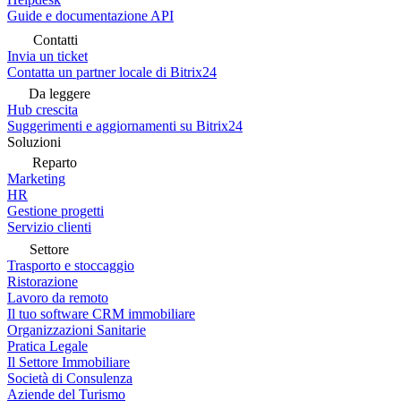
Guide e documentazione API
Contatti
Invia un ticket
Contatta un partner locale di Bitrix24
Da leggere
Hub crescita
Suggerimenti e aggiornamenti su Bitrix24
Soluzioni
Reparto
Marketing
HR
Gestione progetti
Servizio clienti
Settore
Trasporto e stoccaggio
Ristorazione
Lavoro da remoto
Il tuo software CRM immobiliare
Organizzazioni Sanitarie
Pratica Legale
Il Settore Immobiliare
Società di Consulenza
Aziende del Turismo