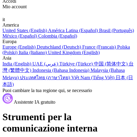
Accedi
Mio account
it
America
United States (English)
América Latina (Español)
Brasil (Português)
México (Español)
Colombia (Español)
Europa
Europe (English)
Deutschland (Deutsch)
France (Français)
Polska
(Polski)
Italia (Italiano)
United Kingdom (English)
Asia
India (English)
UAE (عربي)
Türkiye (Türkçe)
中国 (简体中文)
台
灣 (繁體中文)
Indonesia (Bahasa Indonesia)
Malaysia (Bahasa
Melayu)
ประเทศไทย (ภาษาไทย)
Việt Nam (Tiếng Việt)
日本 (日
本語)
Puoi cambiare la tua regione qui, se necessario
Assistente IA gratuito
Strumenti per la
comunicazione interna