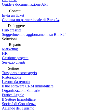
Guide e documentazione API
Contatti
Invia un ticket
Contatta un partner locale di Bitrix24
Da leggere
Hub crescita
Suggerimenti e aggiornamenti su Bitrix24
Soluzioni
Reparto
Marketing
HR
Gestione progetti
Servizio clienti
Settore
Trasporto e stoccaggio
Ristorazione
Lavoro da remoto
Il tuo software CRM immobiliare
Organizzazioni Sanitarie
Pratica Legale
Il Settore Immobiliare
Società di Consulenza
Aziende del Turismo