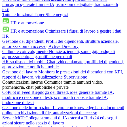
immagini generate tramite IA, istruzioni dettagliate, traduzione di
testi
Tutte le funzionalità per Siti e negozi
HR e automazione
HR e automazione
Ottimizzare i flussi di lavoro e gestire i dati
HR
Gestione dei dipendenti
Profili dei dipendenti, struttura aziendale,
autorizzazioni di accesso, Active Directory
Cultura e coinvolgimento
Notizie aziendali, sondaggi, badge di
apprezzamento, tag, notifiche personali
HR su dispositivi mobili
Chat, videochiamate, profili dei dipendenti,
approvazioni e notifiche mobile
Gestione del lavoro
Monitora le prestazioni dei dipendenti con KPI,
rapporti di lavoro, visualizzazione Supervisione
Comunicazioni interne
Comunica tramite annunci video,
promemoria, chat pubbliche e private
CoPilot in Feed
Riepilogo dei thread, idee generate tramite IA,
modifica e creazione di testi, scrittura di risposte tramite IA,
traduzione di testi
Gestione delle informazioni
Lavora con knowledge base, documenti
online, archiviazione di file, autorizzazioni di accesso
Server MCP
Collega strumenti di IA esterni a Bitrix24 ed esegui
azioni sicure nello spazio di lavoro