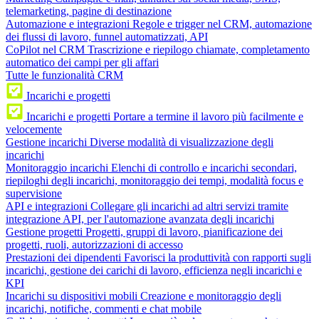
telemarketing, pagine di destinazione
Automazione e integrazioni
Regole e trigger nel CRM, automazione
dei flussi di lavoro, funnel automatizzati, API
CoPilot nel CRM
Trascrizione e riepilogo chiamate, completamento
automatico dei campi per gli affari
Tutte le funzionalità CRM
Incarichi e progetti
Incarichi e progetti
Portare a termine il lavoro più facilmente e
velocemente
Gestione incarichi
Diverse modalità di visualizzazione degli
incarichi
Monitoraggio incarichi
Elenchi di controllo e incarichi secondari,
riepiloghi degli incarichi, monitoraggio dei tempi, modalità focus e
supervisione
API e integrazioni
Collegare gli incarichi ad altri servizi tramite
integrazione API, per l'automazione avanzata degli incarichi
Gestione progetti
Progetti, gruppi di lavoro, pianificazione dei
progetti, ruoli, autorizzazioni di accesso
Prestazioni dei dipendenti
Favorisci la produttività con rapporti sugli
incarichi, gestione dei carichi di lavoro, efficienza negli incarichi e
KPI
Incarichi su dispositivi mobili
Creazione e monitoraggio degli
incarichi, notifiche, commenti e chat mobile