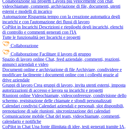
Collaborazione sui progetti
Lavora più velocemente con chat,
videochiamate, commenti, archiviazione di file, documenti, utenti
esterni e modelli di incarico
Automazione
Risparmia tempo con la creazione automatica degli
incarichi e con l'automazione dei flussi di lavoro
CoPilot in Incarichi
Descrizioni e riepiloghi degli incarichi, elenchi
di controllo e commenti generati con l'IA
Tutte le funzionalità per Incarichi e progetti
Collaborazione
Collaborazione
Facilitare il lavoro di gruppo
Spazio di lavoro online
Chat, feed aziendale, commenti, reazioni,
annunci aziendali e video
Documenti online e archiviazione di file
Archiviare, condividere e
modificare facilmente i documenti online con i colleghi grazie al
drive aziendale
Gruppi di lavoro
Crea gruppi di lavoro, invita utenti esterni, imposta
autorizzazioni di accesso e lavora su incarichi e progetti
Riunioni online
Videochiamate, videoconferenze, condivisione dello
schermo, registrazione delle chiamate e sfondi personalizzati
Calendari condivisi
Calendari aziendali e personali, slot disponibili,
prenotazione di sale riunioni, sincronizzazione dei calendari
Comunicazione mobile
Chat del team, videochiamate, commenti,
calendario e notifiche
CoPilot in Chat
Una fonte illimitata di idee, testi generati tramite IA,