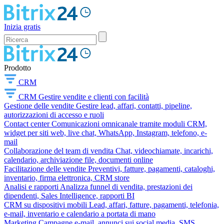
Inizia gratis
Prodotto
CRM
CRM
Gestire vendite e clienti con facilità
Gestione delle vendite
Gestire lead, affari, contatti, pipeline,
autorizzazioni di accesso e ruoli
Contact center
Comunicazioni omnicanale tramite moduli CRM,
widget per siti web, live chat, WhatsApp, Instagram, telefono, e-
mail
Collaborazione del team di vendita
Chat, videochiamate, incarichi,
calendario, archiviazione file, documenti online
Facilitazione delle vendite
Preventivi, fatture, pagamenti, cataloghi,
inventario, firma elettronica, CRM store
Analisi e rapporti
Analizza funnel di vendita, prestazioni dei
dipendenti, Sales Intelligence, rapporti BI
CRM su dispositivi mobili
Lead, affari, fatture, pagamenti, telefonia,
e-mail, inventario e calendario a portata di mano
Marketing
Campagne e-mail, annunci sui social media, SMS,