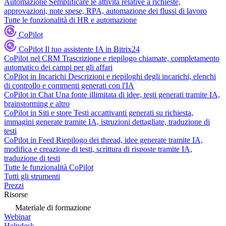
Automazione
Semplificare le attività relative a richieste,
approvazioni, note spese, RPA, automazione dei flussi di lavoro
Tutte le funzionalità di HR e automazione
CoPilot
CoPilot
Il tuo assistente IA in Bitrix24
CoPilot nel CRM
Trascrizione e riepilogo chiamate, completamento
automatico dei campi per gli affari
CoPilot in Incarichi
Descrizioni e riepiloghi degli incarichi, elenchi
di controllo e commenti generati con l'IA
CoPilot in Chat
Una fonte illimitata di idee, testi generati tramite IA,
brainstorming e altro
CoPilot in Siti e store
Testi accattivanti generati su richiesta,
immagini generate tramite IA, istruzioni dettagliate, traduzione di
testi
CoPilot in Feed
Riepilogo dei thread, idee generate tramite IA,
modifica e creazione di testi, scrittura di risposte tramite IA,
traduzione di testi
Tutte le funzionalità CoPilot
Tutti gli strumenti
Prezzi
Risorse
Materiale di formazione
Webinar
Helpdesk