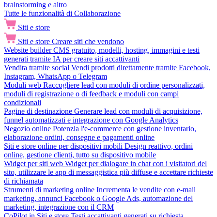
brainstorming e altro
Tutte le funzionalità di Collaborazione
Siti e store
Siti e store
Creare siti che vendono
Website builder
CMS gratuito, modelli, hosting, immagini e testi
generati tramite IA per creare siti accattivanti
Vendita tramite social
Vendi prodotti direttamente tramite Facebook,
Instagram, WhatsApp o Telegram
Moduli web
Raccogliere lead con moduli di ordine personalizzati,
moduli di registrazione o di feedback e moduli con campi
condizionali
Pagine di destinazione
Generare lead con moduli di acquisizione,
funnel automatizzati e integrazione con Google Analytics
Negozio online
Potenzia l'e-commerce con gestione inventario,
elaborazione ordini, consegne e pagamenti online
Siti e store online per dispositivi mobili
Design reattivo, ordini
online, gestione clienti, tutto su dispositivo mobile
Widget per siti web
Widget per dialogare in chat con i visitatori del
sito, utilizzare le app di messaggistica più diffuse e accettare richieste
di richiamata
Strumenti di marketing online
Incrementa le vendite con e-mail
marketing, annunci Facebook o Google Ads, automazione del
marketing, integrazione con il CRM
CoPilot in Siti e store
Testi accattivanti generati su richiesta,