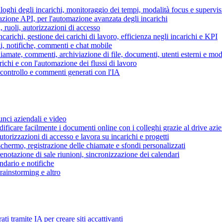
piloghi degli incarichi, monitoraggio dei tempi, modalità focus e supervi
grazione API, per l'automazione avanzata degli incarichi
, ruoli, autorizzazioni di accesso
ncarichi, gestione dei carichi di lavoro, efficienza negli incarichi e KPI
i, notifiche, commenti e chat mobile
mate, commenti, archiviazione di file, documenti, utenti esterni e mode
ichi e con l'automazione dei flussi di lavoro
i controllo e commenti generati con l'IA
unci aziendali e video
ificare facilmente i documenti online con i colleghi grazie al drive azi
utorizzazioni di accesso e lavora su incarichi e progetti
hermo, registrazione delle chiamate e sfondi personalizzati
renotazione di sale riunioni, sincronizzazione dei calendari
dario e notifiche
brainstorming e altro
ti tramite IA per creare siti accattivanti