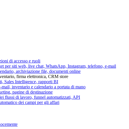
azioni di accesso e ruoli
per siti web, live chat, WhatsApp, Instagram, telefono, e-mail
lendario, archiviazione file, documenti online
nventario, firma elettronica, CRM store
i, Sales Intelligence, rapporti BI
 e-mail, inventario e calendario a portata di mano
eting, pagine di destinazione
 flussi di lavoro, funnel automatizzati, API
tomatico dei campi per gli affari
elocemente