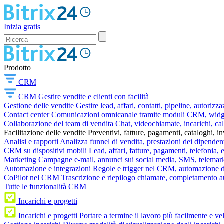
Inizia gratis
Prodotto
CRM
CRM
Gestire vendite e clienti con facilità
Gestione delle vendite
Gestire lead, affari, contatti, pipeline, autorizz
Contact center
Comunicazioni omnicanale tramite moduli CRM, widget 
Collaborazione del team di vendita
Chat, videochiamate, incarichi, ca
Facilitazione delle vendite
Preventivi, fatture, pagamenti, cataloghi, i
Analisi e rapporti
Analizza funnel di vendita, prestazioni dei dipendent
CRM su dispositivi mobili
Lead, affari, fatture, pagamenti, telefonia,
Marketing
Campagne e-mail, annunci sui social media, SMS, telemark
Automazione e integrazioni
Regole e trigger nel CRM, automazione dei
CoPilot nel CRM
Trascrizione e riepilogo chiamate, completamento au
Tutte le funzionalità CRM
Incarichi e progetti
Incarichi e progetti
Portare a termine il lavoro più facilmente e v