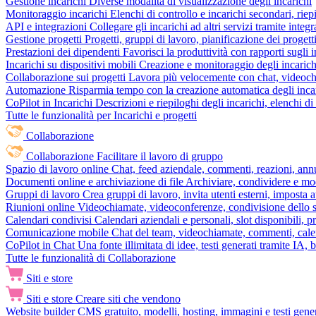
Gestione incarichi
Diverse modalità di visualizzazione degli incarichi
Monitoraggio incarichi
Elenchi di controllo e incarichi secondari, rie
API e integrazioni
Collegare gli incarichi ad altri servizi tramite inte
Gestione progetti
Progetti, gruppi di lavoro, pianificazione dei progetti
Prestazioni dei dipendenti
Favorisci la produttività con rapporti sugli i
Incarichi su dispositivi mobili
Creazione e monitoraggio degli incarich
Collaborazione sui progetti
Lavora più velocemente con chat, videochia
Automazione
Risparmia tempo con la creazione automatica degli incar
CoPilot in Incarichi
Descrizioni e riepiloghi degli incarichi, elenchi d
Tutte le funzionalità per Incarichi e progetti
Collaborazione
Collaborazione
Facilitare il lavoro di gruppo
Spazio di lavoro online
Chat, feed aziendale, commenti, reazioni, ann
Documenti online e archiviazione di file
Archiviare, condividere e mod
Gruppi di lavoro
Crea gruppi di lavoro, invita utenti esterni, imposta a
Riunioni online
Videochiamate, videoconferenze, condivisione dello sc
Calendari condivisi
Calendari aziendali e personali, slot disponibili, p
Comunicazione mobile
Chat del team, videochiamate, commenti, calen
CoPilot in Chat
Una fonte illimitata di idee, testi generati tramite IA, 
Tutte le funzionalità di Collaborazione
Siti e store
Siti e store
Creare siti che vendono
Website builder
CMS gratuito, modelli, hosting, immagini e testi genera