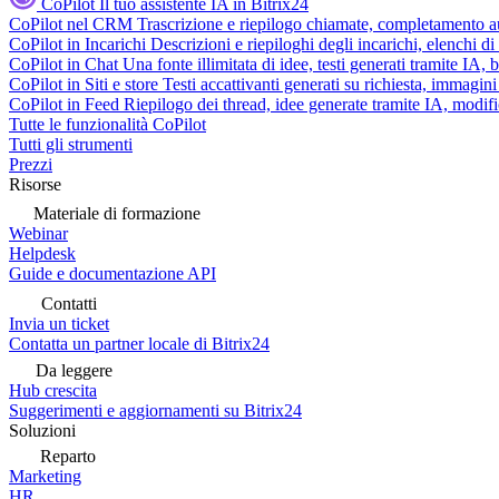
CoPilot
Il tuo assistente IA in Bitrix24
CoPilot nel CRM
Trascrizione e riepilogo chiamate, completamento au
CoPilot in Incarichi
Descrizioni e riepiloghi degli incarichi, elenchi d
CoPilot in Chat
Una fonte illimitata di idee, testi generati tramite IA, 
CoPilot in Siti e store
Testi accattivanti generati su richiesta, immagini 
CoPilot in Feed
Riepilogo dei thread, idee generate tramite IA, modifica
Tutte le funzionalità CoPilot
Tutti gli strumenti
Prezzi
Risorse
Materiale di formazione
Webinar
Helpdesk
Guide e documentazione API
Contatti
Invia un ticket
Contatta un partner locale di Bitrix24
Da leggere
Hub crescita
Suggerimenti e aggiornamenti su Bitrix24
Soluzioni
Reparto
Marketing
HR