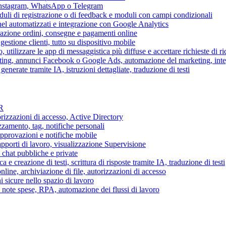
 Instagram, WhatsApp o Telegram
duli di registrazione o di feedback e moduli con campi condizionali
nel automatizzati e integrazione con Google Analytics
razione ordini, consegne e pagamenti online
gestione clienti, tutto su dispositivo mobile
o, utilizzare le app di messaggistica più diffuse e accettare richieste di r
eting, annunci Facebook o Google Ads, automazione del marketing, in
generate tramite IA, istruzioni dettagliate, traduzione di testi
HR
torizzazioni di accesso, Active Directory
zamento, tag, notifiche personali
approvazioni e notifiche mobile
apporti di lavoro, visualizzazione Supervisione
chat pubbliche e private
 e creazione di testi, scrittura di risposte tramite IA, traduzione di testi
ne, archiviazione di file, autorizzazioni di accesso
i sicure nello spazio di lavoro
ni, note spese, RPA, automazione dei flussi di lavoro