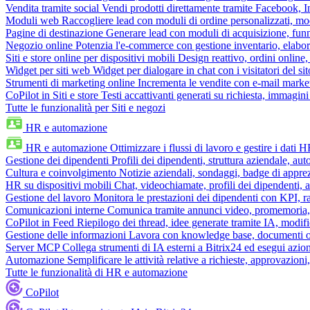
Vendita tramite social
Vendi prodotti direttamente tramite Facebook,
Moduli web
Raccogliere lead con moduli di ordine personalizzati, mo
Pagine di destinazione
Generare lead con moduli di acquisizione, fun
Negozio online
Potenzia l'e-commerce con gestione inventario, elabo
Siti e store online per dispositivi mobili
Design reattivo, ordini online, 
Widget per siti web
Widget per dialogare in chat con i visitatori del sit
Strumenti di marketing online
Incrementa le vendite con e-mail mark
CoPilot in Siti e store
Testi accattivanti generati su richiesta, immagini 
Tutte le funzionalità per Siti e negozi
HR e automazione
HR e automazione
Ottimizzare i flussi di lavoro e gestire i dati 
Gestione dei dipendenti
Profili dei dipendenti, struttura aziendale, au
Cultura e coinvolgimento
Notizie aziendali, sondaggi, badge di apprez
HR su dispositivi mobili
Chat, videochiamate, profili dei dipendenti, 
Gestione del lavoro
Monitora le prestazioni dei dipendenti con KPI, r
Comunicazioni interne
Comunica tramite annunci video, promemoria, 
CoPilot in Feed
Riepilogo dei thread, idee generate tramite IA, modifica
Gestione delle informazioni
Lavora con knowledge base, documenti onli
Server MCP
Collega strumenti di IA esterni a Bitrix24 ed esegui azion
Automazione
Semplificare le attività relative a richieste, approvazio
Tutte le funzionalità di HR e automazione
CoPilot