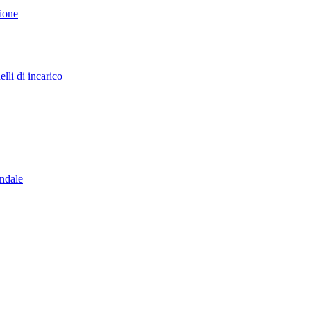
sione
lli di incarico
endale