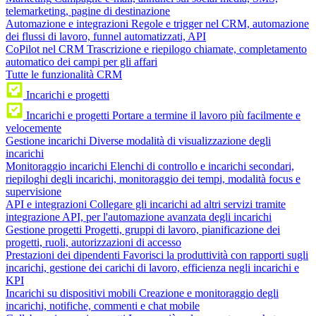
telemarketing, pagine di destinazione
Automazione e integrazioni
Regole e trigger nel CRM, automazione
dei flussi di lavoro, funnel automatizzati, API
CoPilot nel CRM
Trascrizione e riepilogo chiamate, completamento
automatico dei campi per gli affari
Tutte le funzionalità CRM
Incarichi e progetti
Incarichi e progetti
Portare a termine il lavoro più facilmente e
velocemente
Gestione incarichi
Diverse modalità di visualizzazione degli
incarichi
Monitoraggio incarichi
Elenchi di controllo e incarichi secondari,
riepiloghi degli incarichi, monitoraggio dei tempi, modalità focus e
supervisione
API e integrazioni
Collegare gli incarichi ad altri servizi tramite
integrazione API, per l'automazione avanzata degli incarichi
Gestione progetti
Progetti, gruppi di lavoro, pianificazione dei
progetti, ruoli, autorizzazioni di accesso
Prestazioni dei dipendenti
Favorisci la produttività con rapporti sugli
incarichi, gestione dei carichi di lavoro, efficienza negli incarichi e
KPI
Incarichi su dispositivi mobili
Creazione e monitoraggio degli
incarichi, notifiche, commenti e chat mobile