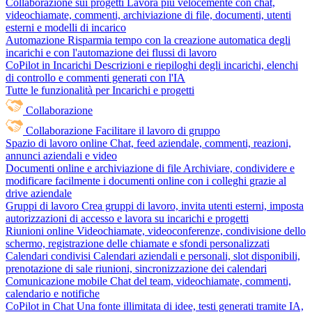
Collaborazione sui progetti
Lavora più velocemente con chat,
videochiamate, commenti, archiviazione di file, documenti, utenti
esterni e modelli di incarico
Automazione
Risparmia tempo con la creazione automatica degli
incarichi e con l'automazione dei flussi di lavoro
CoPilot in Incarichi
Descrizioni e riepiloghi degli incarichi, elenchi
di controllo e commenti generati con l'IA
Tutte le funzionalità per Incarichi e progetti
Collaborazione
Collaborazione
Facilitare il lavoro di gruppo
Spazio di lavoro online
Chat, feed aziendale, commenti, reazioni,
annunci aziendali e video
Documenti online e archiviazione di file
Archiviare, condividere e
modificare facilmente i documenti online con i colleghi grazie al
drive aziendale
Gruppi di lavoro
Crea gruppi di lavoro, invita utenti esterni, imposta
autorizzazioni di accesso e lavora su incarichi e progetti
Riunioni online
Videochiamate, videoconferenze, condivisione dello
schermo, registrazione delle chiamate e sfondi personalizzati
Calendari condivisi
Calendari aziendali e personali, slot disponibili,
prenotazione di sale riunioni, sincronizzazione dei calendari
Comunicazione mobile
Chat del team, videochiamate, commenti,
calendario e notifiche
CoPilot in Chat
Una fonte illimitata di idee, testi generati tramite IA,