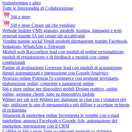
brainstorming e altro
Tutte le funzionalità di Collaborazione
Siti e store
Siti e store
Creare siti che vendono
Website builder
CMS gratuito, modelli, hosting, immagini e testi
generati tramite IA per creare siti accattivanti
Vendita tramite social
Vendi prodotti direttamente tramite Facebook,
Instagram, WhatsApp o Telegram
Moduli web
Raccogliere lead con moduli di ordine personalizzati,
moduli di registrazione o di feedback e moduli con campi
condizionali
Pagine di destinazione
Generare lead con moduli di acquisizione,
funnel automatizzati e integrazione con Google Analytics
Negozio online
Potenzia l'e-commerce con gestione inventario,
elaborazione ordini, consegne e pagamenti online
Siti e store online per dispositivi mobili
Design reattivo, ordini
online, gestione clienti, tutto su dispositivo mobile
Widget per siti web
Widget per dialogare in chat con i visitatori del
sito, utilizzare le app di messaggistica più diffuse e accettare richieste
di richiamata
Strumenti di marketing online
Incrementa le vendite con e-mail
marketing, annunci Facebook o Google Ads, automazione del
marketing, integrazione con il CRM
CoPilot in Siti e store
Testi accattivanti generati su richiesta,