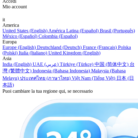
Accedi
Mio account
it
America
United States (English)
América Latina (Español)
Brasil (Português)
México (Español)
Colombia (Español)
Europa
Europe (English)
Deutschland (Deutsch)
France (Français)
Polska
(Polski)
Italia (Italiano)
United Kingdom (English)
Asia
India (English)
UAE (عربي)
Türkiye (Türkçe)
中国 (简体中文)
台
灣 (繁體中文)
Indonesia (Bahasa Indonesia)
Malaysia (Bahasa
Melayu)
ประเทศไทย (ภาษาไทย)
Việt Nam (Tiếng Việt)
日本 (日
本語)
Puoi cambiare la tua regione qui, se necessario