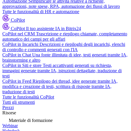
Automazione
Semplificare le attività relative a richieste,
approvazioni, note spese, RPA, automazione dei flussi di lavoro
Tutte le funzionalità di HR e automazione
CoPilot
CoPilot
Il tuo assistente IA in Bitrix24
CoPilot nel CRM
Trascrizione e riepilogo chiamate, completamento
automatico dei campi per gli affari
CoPilot in Incarichi
Descrizioni e riepiloghi degli incarichi, elenchi
di controllo e commenti generati con l'IA
CoPilot in Chat
Una fonte illimitata di idee, testi generati tramite IA,
brainstorming e altro
CoPilot in Siti e store
Testi accattivanti generati su richiesta,
immagini generate tramite IA, istruzioni dettagliate, traduzione di
testi
CoPilot in Feed
Riepilogo dei thread, idee generate tramite IA,
modifica e creazione di testi, scrittura di risposte tramite IA,
traduzione di testi
Tutte le funzionalità CoPilot
Tutti gli strumenti
Prezzi
Risorse
Materiale di formazione
Webinar
Helpdesk