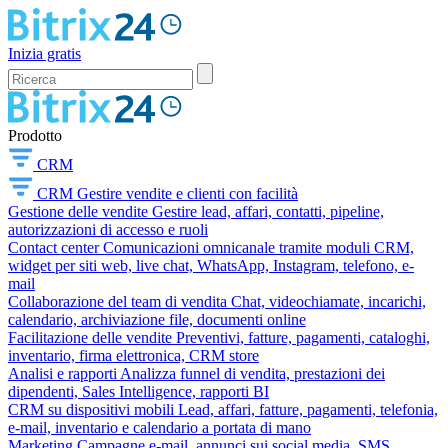
Inizia gratis
Prodotto
CRM
CRM
Gestire vendite e clienti con facilità
Gestione delle vendite
Gestire lead, affari, contatti, pipeline,
autorizzazioni di accesso e ruoli
Contact center
Comunicazioni omnicanale tramite moduli CRM,
widget per siti web, live chat, WhatsApp, Instagram, telefono, e-
mail
Collaborazione del team di vendita
Chat, videochiamate, incarichi,
calendario, archiviazione file, documenti online
Facilitazione delle vendite
Preventivi, fatture, pagamenti, cataloghi,
inventario, firma elettronica, CRM store
Analisi e rapporti
Analizza funnel di vendita, prestazioni dei
dipendenti, Sales Intelligence, rapporti BI
CRM su dispositivi mobili
Lead, affari, fatture, pagamenti, telefonia,
e-mail, inventario e calendario a portata di mano
Marketing
Campagne e-mail, annunci sui social media, SMS,