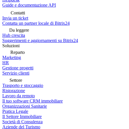
Guide e documentazione API
Contatti
Invia un ticket
Contatta un partner locale di Bitrix24
Da leggere
Hub crescita
Suggerimenti e aggiornamenti su Bitrix24
Soluzioni
Reparto
Marketing
HR
Gestione progetti
Servizio clienti
Settore
Trasporto e stoccaggio
Ristorazione
Lavoro da remoto
Il tuo software CRM immobiliare
Organizzazioni Sanitarie
Pratica Legale
Il Settore Immobiliare
Società di Consulenza
Aziende del Turismo