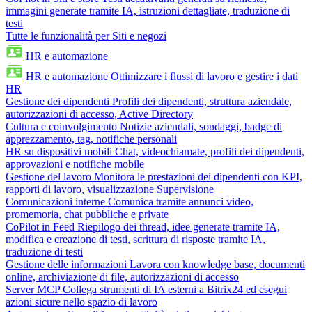
immagini generate tramite IA, istruzioni dettagliate, traduzione di
testi
Tutte le funzionalità per Siti e negozi
HR e automazione
HR e automazione
Ottimizzare i flussi di lavoro e gestire i dati
HR
Gestione dei dipendenti
Profili dei dipendenti, struttura aziendale,
autorizzazioni di accesso, Active Directory
Cultura e coinvolgimento
Notizie aziendali, sondaggi, badge di
apprezzamento, tag, notifiche personali
HR su dispositivi mobili
Chat, videochiamate, profili dei dipendenti,
approvazioni e notifiche mobile
Gestione del lavoro
Monitora le prestazioni dei dipendenti con KPI,
rapporti di lavoro, visualizzazione Supervisione
Comunicazioni interne
Comunica tramite annunci video,
promemoria, chat pubbliche e private
CoPilot in Feed
Riepilogo dei thread, idee generate tramite IA,
modifica e creazione di testi, scrittura di risposte tramite IA,
traduzione di testi
Gestione delle informazioni
Lavora con knowledge base, documenti
online, archiviazione di file, autorizzazioni di accesso
Server MCP
Collega strumenti di IA esterni a Bitrix24 ed esegui
azioni sicure nello spazio di lavoro