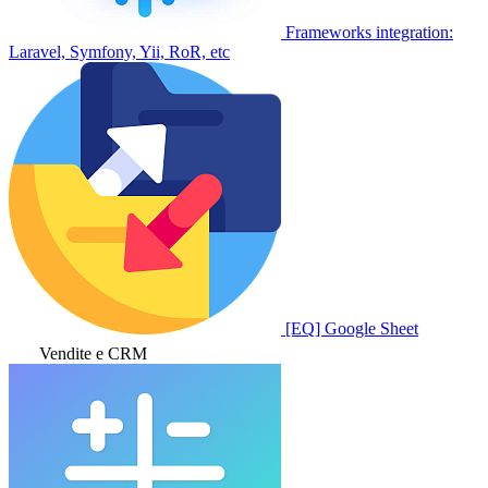
Frameworks integration:
Laravel, Symfony, Yii, RoR, etc
[EQ] Google Sheet
Vendite e CRM