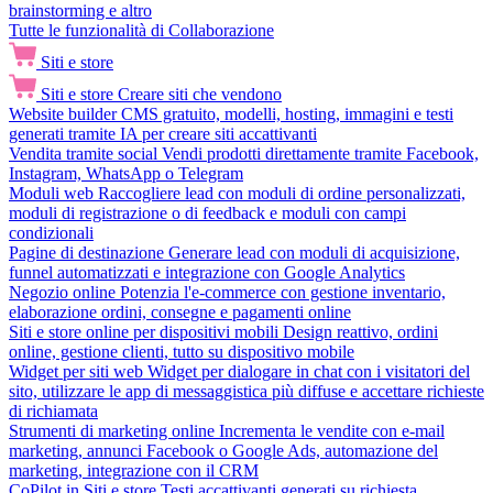
brainstorming e altro
Tutte le funzionalità di Collaborazione
Siti e store
Siti e store
Creare siti che vendono
Website builder
CMS gratuito, modelli, hosting, immagini e testi
generati tramite IA per creare siti accattivanti
Vendita tramite social
Vendi prodotti direttamente tramite Facebook,
Instagram, WhatsApp o Telegram
Moduli web
Raccogliere lead con moduli di ordine personalizzati,
moduli di registrazione o di feedback e moduli con campi
condizionali
Pagine di destinazione
Generare lead con moduli di acquisizione,
funnel automatizzati e integrazione con Google Analytics
Negozio online
Potenzia l'e-commerce con gestione inventario,
elaborazione ordini, consegne e pagamenti online
Siti e store online per dispositivi mobili
Design reattivo, ordini
online, gestione clienti, tutto su dispositivo mobile
Widget per siti web
Widget per dialogare in chat con i visitatori del
sito, utilizzare le app di messaggistica più diffuse e accettare richieste
di richiamata
Strumenti di marketing online
Incrementa le vendite con e-mail
marketing, annunci Facebook o Google Ads, automazione del
marketing, integrazione con il CRM
CoPilot in Siti e store
Testi accattivanti generati su richiesta,