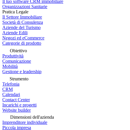
Il tuo software CRM immobiliare
Organizzazioni Sanitarie
Pratica Legale
Il Settore Immobiliare
Società di Consulenza
Aziende del Turismo
Aziende Edili
Negozi ed eCommerce
Categorie di prodotto
Obiettivo
Produttività
Comunicazione
Mobilità
Gestione e leadership
Strumento
Telefonia
CRM
Calendari
Contact Center
Incarichi e progetti
Website builder
Dimensioni dell'azienda
Imprenditore individuale
Piccola impresa