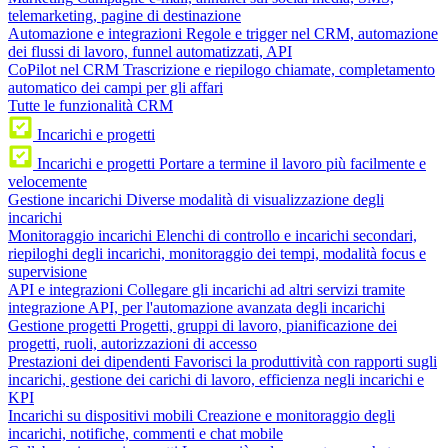
telemarketing, pagine di destinazione
Automazione e integrazioni
Regole e trigger nel CRM, automazione
dei flussi di lavoro, funnel automatizzati, API
CoPilot nel CRM
Trascrizione e riepilogo chiamate, completamento
automatico dei campi per gli affari
Tutte le funzionalità CRM
Incarichi e progetti
Incarichi e progetti
Portare a termine il lavoro più facilmente e
velocemente
Gestione incarichi
Diverse modalità di visualizzazione degli
incarichi
Monitoraggio incarichi
Elenchi di controllo e incarichi secondari,
riepiloghi degli incarichi, monitoraggio dei tempi, modalità focus e
supervisione
API e integrazioni
Collegare gli incarichi ad altri servizi tramite
integrazione API, per l'automazione avanzata degli incarichi
Gestione progetti
Progetti, gruppi di lavoro, pianificazione dei
progetti, ruoli, autorizzazioni di accesso
Prestazioni dei dipendenti
Favorisci la produttività con rapporti sugli
incarichi, gestione dei carichi di lavoro, efficienza negli incarichi e
KPI
Incarichi su dispositivi mobili
Creazione e monitoraggio degli
incarichi, notifiche, commenti e chat mobile