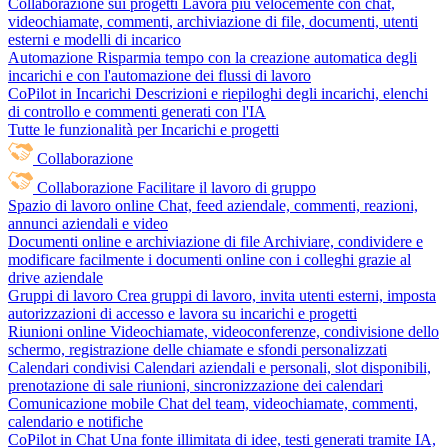
Collaborazione sui progetti
Lavora più velocemente con chat,
videochiamate, commenti, archiviazione di file, documenti, utenti
esterni e modelli di incarico
Automazione
Risparmia tempo con la creazione automatica degli
incarichi e con l'automazione dei flussi di lavoro
CoPilot in Incarichi
Descrizioni e riepiloghi degli incarichi, elenchi
di controllo e commenti generati con l'IA
Tutte le funzionalità per Incarichi e progetti
Collaborazione
Collaborazione
Facilitare il lavoro di gruppo
Spazio di lavoro online
Chat, feed aziendale, commenti, reazioni,
annunci aziendali e video
Documenti online e archiviazione di file
Archiviare, condividere e
modificare facilmente i documenti online con i colleghi grazie al
drive aziendale
Gruppi di lavoro
Crea gruppi di lavoro, invita utenti esterni, imposta
autorizzazioni di accesso e lavora su incarichi e progetti
Riunioni online
Videochiamate, videoconferenze, condivisione dello
schermo, registrazione delle chiamate e sfondi personalizzati
Calendari condivisi
Calendari aziendali e personali, slot disponibili,
prenotazione di sale riunioni, sincronizzazione dei calendari
Comunicazione mobile
Chat del team, videochiamate, commenti,
calendario e notifiche
CoPilot in Chat
Una fonte illimitata di idee, testi generati tramite IA,