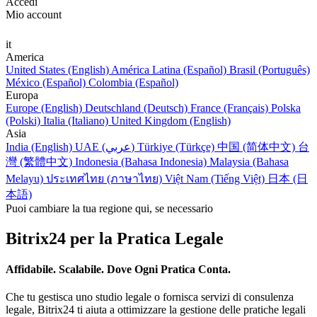
Accedi
Mio account
it
America
United States (English)
América Latina (Español)
Brasil (Português)
México (Español)
Colombia (Español)
Europa
Europe (English)
Deutschland (Deutsch)
France (Français)
Polska
(Polski)
Italia (Italiano)
United Kingdom (English)
Asia
India (English)
UAE (عربي)
Türkiye (Türkçe)
中国 (简体中文)
台
灣 (繁體中文)
Indonesia (Bahasa Indonesia)
Malaysia (Bahasa
Melayu)
ประเทศไทย (ภาษาไทย)
Việt Nam (Tiếng Việt)
日本 (日
本語)
Puoi cambiare la tua regione qui, se necessario
Bitrix24 per la Pratica Legale
Affidabile. Scalabile. Dove Ogni Pratica Conta.
Che tu gestisca uno studio legale o fornisca servizi di consulenza
legale, Bitrix24 ti aiuta a ottimizzare la gestione delle pratiche legali