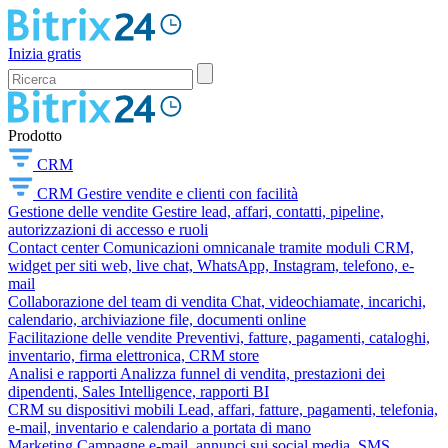
Inizia gratis
Prodotto
CRM
CRM
Gestire vendite e clienti con facilità
Gestione delle vendite
Gestire lead, affari, contatti, pipeline,
autorizzazioni di accesso e ruoli
Contact center
Comunicazioni omnicanale tramite moduli CRM,
widget per siti web, live chat, WhatsApp, Instagram, telefono, e-
mail
Collaborazione del team di vendita
Chat, videochiamate, incarichi,
calendario, archiviazione file, documenti online
Facilitazione delle vendite
Preventivi, fatture, pagamenti, cataloghi,
inventario, firma elettronica, CRM store
Analisi e rapporti
Analizza funnel di vendita, prestazioni dei
dipendenti, Sales Intelligence, rapporti BI
CRM su dispositivi mobili
Lead, affari, fatture, pagamenti, telefonia,
e-mail, inventario e calendario a portata di mano
Marketing
Campagne e-mail, annunci sui social media, SMS,