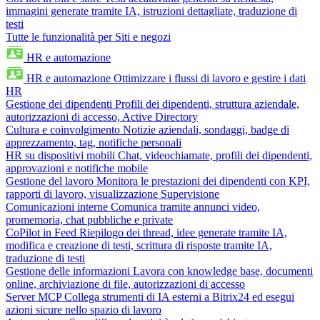
immagini generate tramite IA, istruzioni dettagliate, traduzione di
testi
Tutte le funzionalità per Siti e negozi
HR e automazione
HR e automazione
Ottimizzare i flussi di lavoro e gestire i dati
HR
Gestione dei dipendenti
Profili dei dipendenti, struttura aziendale,
autorizzazioni di accesso, Active Directory
Cultura e coinvolgimento
Notizie aziendali, sondaggi, badge di
apprezzamento, tag, notifiche personali
HR su dispositivi mobili
Chat, videochiamate, profili dei dipendenti,
approvazioni e notifiche mobile
Gestione del lavoro
Monitora le prestazioni dei dipendenti con KPI,
rapporti di lavoro, visualizzazione Supervisione
Comunicazioni interne
Comunica tramite annunci video,
promemoria, chat pubbliche e private
CoPilot in Feed
Riepilogo dei thread, idee generate tramite IA,
modifica e creazione di testi, scrittura di risposte tramite IA,
traduzione di testi
Gestione delle informazioni
Lavora con knowledge base, documenti
online, archiviazione di file, autorizzazioni di accesso
Server MCP
Collega strumenti di IA esterni a Bitrix24 ed esegui
azioni sicure nello spazio di lavoro