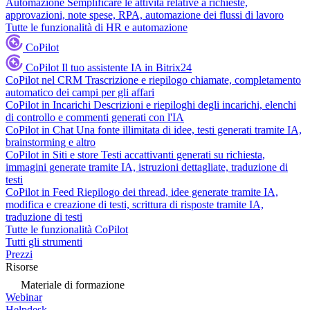
Automazione
Semplificare le attività relative a richieste,
approvazioni, note spese, RPA, automazione dei flussi di lavoro
Tutte le funzionalità di HR e automazione
CoPilot
CoPilot
Il tuo assistente IA in Bitrix24
CoPilot nel CRM
Trascrizione e riepilogo chiamate, completamento
automatico dei campi per gli affari
CoPilot in Incarichi
Descrizioni e riepiloghi degli incarichi, elenchi
di controllo e commenti generati con l'IA
CoPilot in Chat
Una fonte illimitata di idee, testi generati tramite IA,
brainstorming e altro
CoPilot in Siti e store
Testi accattivanti generati su richiesta,
immagini generate tramite IA, istruzioni dettagliate, traduzione di
testi
CoPilot in Feed
Riepilogo dei thread, idee generate tramite IA,
modifica e creazione di testi, scrittura di risposte tramite IA,
traduzione di testi
Tutte le funzionalità CoPilot
Tutti gli strumenti
Prezzi
Risorse
Materiale di formazione
Webinar
Helpdesk