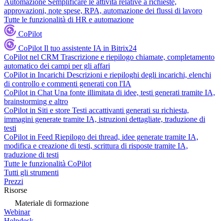
Automazione
Semplificare le attività relative a richieste,
approvazioni, note spese, RPA, automazione dei flussi di lavoro
Tutte le funzionalità di HR e automazione
CoPilot
CoPilot
Il tuo assistente IA in Bitrix24
CoPilot nel CRM
Trascrizione e riepilogo chiamate, completamento
automatico dei campi per gli affari
CoPilot in Incarichi
Descrizioni e riepiloghi degli incarichi, elenchi
di controllo e commenti generati con l'IA
CoPilot in Chat
Una fonte illimitata di idee, testi generati tramite IA,
brainstorming e altro
CoPilot in Siti e store
Testi accattivanti generati su richiesta,
immagini generate tramite IA, istruzioni dettagliate, traduzione di
testi
CoPilot in Feed
Riepilogo dei thread, idee generate tramite IA,
modifica e creazione di testi, scrittura di risposte tramite IA,
traduzione di testi
Tutte le funzionalità CoPilot
Tutti gli strumenti
Prezzi
Risorse
Materiale di formazione
Webinar
Helpdesk