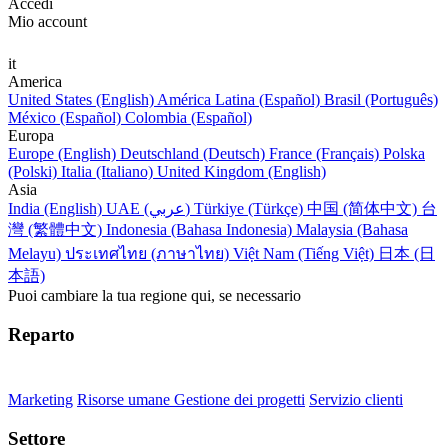
Accedi
Mio account
it
America
United States (English)
América Latina (Español)
Brasil (Português)
México (Español)
Colombia (Español)
Europa
Europe (English)
Deutschland (Deutsch)
France (Français)
Polska
(Polski)
Italia (Italiano)
United Kingdom (English)
Asia
India (English)
UAE (عربي)
Türkiye (Türkçe)
中国 (简体中文)
台
灣 (繁體中文)
Indonesia (Bahasa Indonesia)
Malaysia (Bahasa
Melayu)
ประเทศไทย (ภาษาไทย)
Việt Nam (Tiếng Việt)
日本 (日
本語)
Puoi cambiare la tua regione qui, se necessario
Reparto
Marketing
Risorse umane
Gestione dei progetti
Servizio clienti
Settore