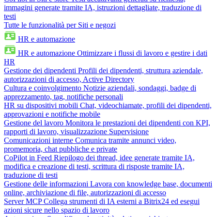
immagini generate tramite IA, istruzioni dettagliate, traduzione di
testi
Tutte le funzionalità per Siti e negozi
HR e automazione
HR e automazione
Ottimizzare i flussi di lavoro e gestire i dati
HR
Gestione dei dipendenti
Profili dei dipendenti, struttura aziendale,
autorizzazioni di accesso, Active Directory
Cultura e coinvolgimento
Notizie aziendali, sondaggi, badge di
apprezzamento, tag, notifiche personali
HR su dispositivi mobili
Chat, videochiamate, profili dei dipendenti,
approvazioni e notifiche mobile
Gestione del lavoro
Monitora le prestazioni dei dipendenti con KPI,
rapporti di lavoro, visualizzazione Supervisione
Comunicazioni interne
Comunica tramite annunci video,
promemoria, chat pubbliche e private
CoPilot in Feed
Riepilogo dei thread, idee generate tramite IA,
modifica e creazione di testi, scrittura di risposte tramite IA,
traduzione di testi
Gestione delle informazioni
Lavora con knowledge base, documenti
online, archiviazione di file, autorizzazioni di accesso
Server MCP
Collega strumenti di IA esterni a Bitrix24 ed esegui
azioni sicure nello spazio di lavoro