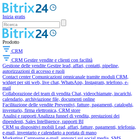
Inizia gratis
Prodotto
CRM
CRM
Gestire vendite e clienti con facilità
Gestione delle vendite
Gestire lead, affari, contatti, pipeline,
autorizzazioni di accesso e ruoli
Contact center
Comunicazioni omnicanale tramite moduli CRM,
widget per siti web, live chat, WhatsApp, Instagram, telefono, e-
mail
Collaborazione del team di vendita
Chat, videochiamate, incarichi,
calendario, archiviazione file, documenti online
Facilitazione delle vendite
Preventivi, fatture, pagamenti, cataloghi,
inventario, firma elettronica, CRM store
Analisi e rapporti
Analizza funnel di vendita, prestazioni dei
dipendenti, Sales Intelligence, rapporti BI
CRM su dispositivi mobili
Lead, affari, fatture, pagamenti, telefonia,
e-mail, inventario e calendario a portata di mano
Marketing
Campagne e-mail, annunci sui social media, SMS,