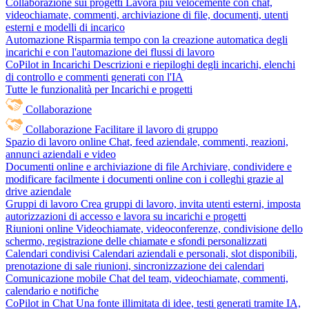
Collaborazione sui progetti
Lavora più velocemente con chat,
videochiamate, commenti, archiviazione di file, documenti, utenti
esterni e modelli di incarico
Automazione
Risparmia tempo con la creazione automatica degli
incarichi e con l'automazione dei flussi di lavoro
CoPilot in Incarichi
Descrizioni e riepiloghi degli incarichi, elenchi
di controllo e commenti generati con l'IA
Tutte le funzionalità per Incarichi e progetti
Collaborazione
Collaborazione
Facilitare il lavoro di gruppo
Spazio di lavoro online
Chat, feed aziendale, commenti, reazioni,
annunci aziendali e video
Documenti online e archiviazione di file
Archiviare, condividere e
modificare facilmente i documenti online con i colleghi grazie al
drive aziendale
Gruppi di lavoro
Crea gruppi di lavoro, invita utenti esterni, imposta
autorizzazioni di accesso e lavora su incarichi e progetti
Riunioni online
Videochiamate, videoconferenze, condivisione dello
schermo, registrazione delle chiamate e sfondi personalizzati
Calendari condivisi
Calendari aziendali e personali, slot disponibili,
prenotazione di sale riunioni, sincronizzazione dei calendari
Comunicazione mobile
Chat del team, videochiamate, commenti,
calendario e notifiche
CoPilot in Chat
Una fonte illimitata di idee, testi generati tramite IA,