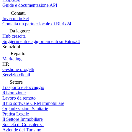
Guide e documentazione API
Contatti
Invia un ticket
Contatta un partner locale di Bitrix24
Da leggere
Hub crescita
Suggerimenti e aggiornamenti su Bitrix24
Soluzioni
Reparto
Marketing
HR
Gestione progetti
Servizio clienti
Settore
Trasporto e stoccaggio
Ristorazione
Lavoro da remoto
Il tuo software CRM immobiliare
Organizzazioni Sanitarie
Pratica Legale
Il Settore Immobiliare
Società di Consulenza
Aziende del Turismo