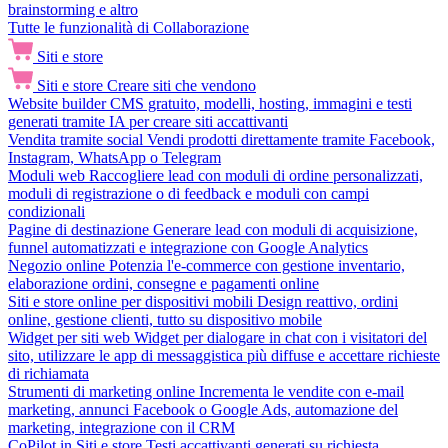
brainstorming e altro
Tutte le funzionalità di Collaborazione
Siti e store
Siti e store
Creare siti che vendono
Website builder
CMS gratuito, modelli, hosting, immagini e testi
generati tramite IA per creare siti accattivanti
Vendita tramite social
Vendi prodotti direttamente tramite Facebook,
Instagram, WhatsApp o Telegram
Moduli web
Raccogliere lead con moduli di ordine personalizzati,
moduli di registrazione o di feedback e moduli con campi
condizionali
Pagine di destinazione
Generare lead con moduli di acquisizione,
funnel automatizzati e integrazione con Google Analytics
Negozio online
Potenzia l'e-commerce con gestione inventario,
elaborazione ordini, consegne e pagamenti online
Siti e store online per dispositivi mobili
Design reattivo, ordini
online, gestione clienti, tutto su dispositivo mobile
Widget per siti web
Widget per dialogare in chat con i visitatori del
sito, utilizzare le app di messaggistica più diffuse e accettare richieste
di richiamata
Strumenti di marketing online
Incrementa le vendite con e-mail
marketing, annunci Facebook o Google Ads, automazione del
marketing, integrazione con il CRM
CoPilot in Siti e store
Testi accattivanti generati su richiesta,