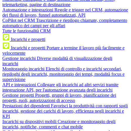
telemarketing, pagine di destinazione
Automazione e integrazioni
Regole e trigger nel CRM, automazione
dei flussi di lavoro, funnel automatizzati, API
CoPilot nel CRM
Trascrizione e riepilogo chiamate, completamento
automatico dei campi per gli affari
Tutte le funzionalità CRM
Incarichi e progetti
Incarichi e progetti
Portare a termine il lavoro più facilmente e
velocemente
Gestione incarichi
Diverse modalità di visualizzazione degli
incarichi
Monitoraggio incarichi
Elenchi di controllo e incarichi secondari,
riepiloghi degli incarichi, monitoraggio dei tempi, modalità focus e
supervisione
API e integrazioni
Collegare gli incarichi ad altri servizi tramite
integrazione API, per l'automazione avanzata degli incarichi
Gestione progetti
Progetti, gruppi di lavoro, pianificazione dei
progetti, ruoli, autorizzazioni di accesso
Prestazioni dei dipendenti
Favorisci la produttività con rapporti sugli
incarichi, gestione dei carichi di lavoro, efficienza negli incarichi e
KPI
Incarichi su dispositivi mobili
Creazione e monitoraggio degli
incarichi, notifiche, commenti e chat mobile