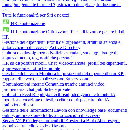
immagini generate tramite IA, istruzioni dettagliate, traduzione di
testi
Tutte le funzionalità per Siti e negozi
HR e automazione
HR e automazione
Ottimizzare i flussi di lavoro e gestire i dati
HR
Gestione dei dipendenti
Profili dei dipendenti, struttura aziendale,
autorizzazioni di accesso, Active Directory
Cultura e coinvolgimento
Notizie aziendali, sondaggi, badge di
apprezzamento, tag, notifiche personali
HR su dispositivi mobili
Chat, videochiamate, profili dei dipendenti,
approvazioni e notifiche mobile
Gestione del lavoro
Monitora le prestazioni dei dipendenti con KPI,
rapporti di lavoro, visualizzazione Supervisione
Comunicazioni interne
Comunica tramite annunci video,
promemoria, chat pubbliche e private
CoPilot in Feed
Riepilogo dei thread, idee generate tramite IA,
modifica e creazione di testi, scrittura di risposte tramite IA,
traduzione di testi
Gestione delle informazioni
Lavora con knowledge base, documenti
online, archiviazione di file, autorizzazioni di accesso
Server MCP
Collega strumenti di IA esterni a Bitrix24 ed esegui
azioni sicure nello spazio di lavoro