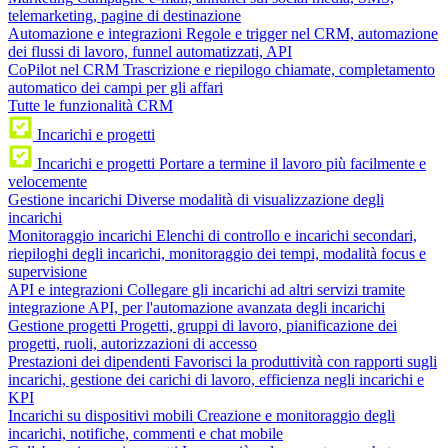
telemarketing, pagine di destinazione
Automazione e integrazioni
Regole e trigger nel CRM, automazione
dei flussi di lavoro, funnel automatizzati, API
CoPilot nel CRM
Trascrizione e riepilogo chiamate, completamento
automatico dei campi per gli affari
Tutte le funzionalità CRM
Incarichi e progetti
Incarichi e progetti
Portare a termine il lavoro più facilmente e
velocemente
Gestione incarichi
Diverse modalità di visualizzazione degli
incarichi
Monitoraggio incarichi
Elenchi di controllo e incarichi secondari,
riepiloghi degli incarichi, monitoraggio dei tempi, modalità focus e
supervisione
API e integrazioni
Collegare gli incarichi ad altri servizi tramite
integrazione API, per l'automazione avanzata degli incarichi
Gestione progetti
Progetti, gruppi di lavoro, pianificazione dei
progetti, ruoli, autorizzazioni di accesso
Prestazioni dei dipendenti
Favorisci la produttività con rapporti sugli
incarichi, gestione dei carichi di lavoro, efficienza negli incarichi e
KPI
Incarichi su dispositivi mobili
Creazione e monitoraggio degli
incarichi, notifiche, commenti e chat mobile