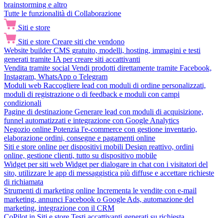
brainstorming e altro
Tutte le funzionalità di Collaborazione
Siti e store
Siti e store
Creare siti che vendono
Website builder
CMS gratuito, modelli, hosting, immagini e testi
generati tramite IA per creare siti accattivanti
Vendita tramite social
Vendi prodotti direttamente tramite Facebook,
Instagram, WhatsApp o Telegram
Moduli web
Raccogliere lead con moduli di ordine personalizzati,
moduli di registrazione o di feedback e moduli con campi
condizionali
Pagine di destinazione
Generare lead con moduli di acquisizione,
funnel automatizzati e integrazione con Google Analytics
Negozio online
Potenzia l'e-commerce con gestione inventario,
elaborazione ordini, consegne e pagamenti online
Siti e store online per dispositivi mobili
Design reattivo, ordini
online, gestione clienti, tutto su dispositivo mobile
Widget per siti web
Widget per dialogare in chat con i visitatori del
sito, utilizzare le app di messaggistica più diffuse e accettare richieste
di richiamata
Strumenti di marketing online
Incrementa le vendite con e-mail
marketing, annunci Facebook o Google Ads, automazione del
marketing, integrazione con il CRM
CoPilot in Siti e store
Testi accattivanti generati su richiesta,