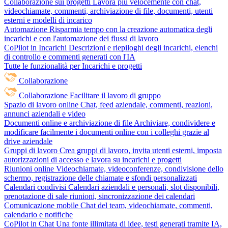
Collaborazione sui progetti
Lavora più velocemente con chat,
videochiamate, commenti, archiviazione di file, documenti, utenti
esterni e modelli di incarico
Automazione
Risparmia tempo con la creazione automatica degli
incarichi e con l'automazione dei flussi di lavoro
CoPilot in Incarichi
Descrizioni e riepiloghi degli incarichi, elenchi
di controllo e commenti generati con l'IA
Tutte le funzionalità per Incarichi e progetti
Collaborazione
Collaborazione
Facilitare il lavoro di gruppo
Spazio di lavoro online
Chat, feed aziendale, commenti, reazioni,
annunci aziendali e video
Documenti online e archiviazione di file
Archiviare, condividere e
modificare facilmente i documenti online con i colleghi grazie al
drive aziendale
Gruppi di lavoro
Crea gruppi di lavoro, invita utenti esterni, imposta
autorizzazioni di accesso e lavora su incarichi e progetti
Riunioni online
Videochiamate, videoconferenze, condivisione dello
schermo, registrazione delle chiamate e sfondi personalizzati
Calendari condivisi
Calendari aziendali e personali, slot disponibili,
prenotazione di sale riunioni, sincronizzazione dei calendari
Comunicazione mobile
Chat del team, videochiamate, commenti,
calendario e notifiche
CoPilot in Chat
Una fonte illimitata di idee, testi generati tramite IA,