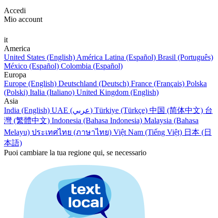
Accedi
Mio account
it
America
United States (English)
América Latina (Español)
Brasil (Português)
México (Español)
Colombia (Español)
Europa
Europe (English)
Deutschland (Deutsch)
France (Français)
Polska
(Polski)
Italia (Italiano)
United Kingdom (English)
Asia
India (English)
UAE (عربي)
Türkiye (Türkçe)
中国 (简体中文)
台
灣 (繁體中文)
Indonesia (Bahasa Indonesia)
Malaysia (Bahasa
Melayu)
ประเทศไทย (ภาษาไทย)
Việt Nam (Tiếng Việt)
日本 (日
本語)
Puoi cambiare la tua regione qui, se necessario