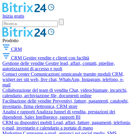
Inizia gratis
Prodotto
CRM
CRM
Gestire vendite e clienti con facilità
Gestione delle vendite
Gestire lead, affari, contatti, pipeline,
autorizzazioni di accesso e ruoli
Contact center
Comunicazioni omnicanale tramite moduli CRM,
widget per siti web, live chat, WhatsApp, Instagram, telefono, e-
mail
Collaborazione del team di vendita
Chat, videochiamate, incarichi,
calendario, archiviazione file, documenti online
Facilitazione delle vendite
Preventivi, fatture, pagamenti, cataloghi,
inventario, firma elettronica, CRM store
Analisi e rapporti
Analizza funnel di vendita, prestazioni dei
dipendenti, Sales Intelligence, rapporti BI
CRM su dispositivi mobili
Lead, affari, fatture, pagamenti, telefonia,
e-mail, inventario e calendario a portata di mano
Marketing
Campagne e-mail, annunci sui social media, SMS,