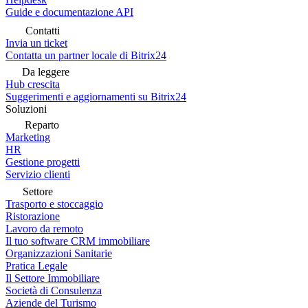
Guide e documentazione API
Contatti
Invia un ticket
Contatta un partner locale di Bitrix24
Da leggere
Hub crescita
Suggerimenti e aggiornamenti su Bitrix24
Soluzioni
Reparto
Marketing
HR
Gestione progetti
Servizio clienti
Settore
Trasporto e stoccaggio
Ristorazione
Lavoro da remoto
Il tuo software CRM immobiliare
Organizzazioni Sanitarie
Pratica Legale
Il Settore Immobiliare
Società di Consulenza
Aziende del Turismo