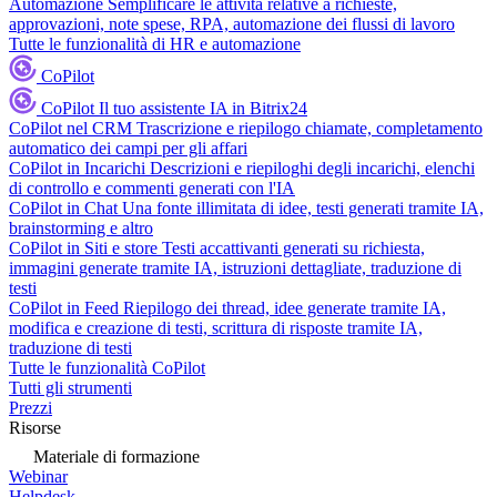
Automazione
Semplificare le attività relative a richieste,
approvazioni, note spese, RPA, automazione dei flussi di lavoro
Tutte le funzionalità di HR e automazione
CoPilot
CoPilot
Il tuo assistente IA in Bitrix24
CoPilot nel CRM
Trascrizione e riepilogo chiamate, completamento
automatico dei campi per gli affari
CoPilot in Incarichi
Descrizioni e riepiloghi degli incarichi, elenchi
di controllo e commenti generati con l'IA
CoPilot in Chat
Una fonte illimitata di idee, testi generati tramite IA,
brainstorming e altro
CoPilot in Siti e store
Testi accattivanti generati su richiesta,
immagini generate tramite IA, istruzioni dettagliate, traduzione di
testi
CoPilot in Feed
Riepilogo dei thread, idee generate tramite IA,
modifica e creazione di testi, scrittura di risposte tramite IA,
traduzione di testi
Tutte le funzionalità CoPilot
Tutti gli strumenti
Prezzi
Risorse
Materiale di formazione
Webinar
Helpdesk