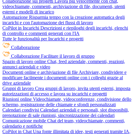
Collaborazione sui progetti
Lavora più velocemente con chat,
videochiamate, commenti, archiviazione di file, documenti, utenti
esterni e modelli di incarico
Automazione
Risparmia tempo con la creazione automatica degli
incarichi e con l'automazione dei flussi di lavoro
CoPilot in Incarichi
Descrizioni e riepiloghi degli incarichi, elenchi
di controllo e commenti generati con l'IA
Tutte le funzionalità per Incarichi e progetti
Collaborazione
Collaborazione
Facilitare il lavoro di gruppo
Spazio di lavoro online
Chat, feed aziendale, commenti, reazioni,
annunci aziendali e video
Documenti online e archiviazione di file
Archiviare, condividere e
modificare facilmente i documenti online con i colleghi grazie al
drive aziendale
Gruppi di lavoro
Crea gruppi di lavoro, invita utenti esterni, imposta
autorizzazioni di accesso e lavora su incarichi e progetti
Riunioni online
Videochiamate, videoconferenze, condivisione dello
schermo, registrazione delle chiamate e sfondi personalizzati
Calendari condivisi
Calendari aziendali e personali, slot disponibili,
prenotazione di sale riunioni, sincronizzazione dei calendari
Comunicazione mobile
Chat del team, videochiamate, commenti,
calendario e notifiche
CoPilot in Chat
Una fonte illimitata di idee, testi generati tramite IA,