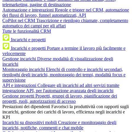
telemarketing, pagine di destinazione
Automazione e integrazioni
Regole e trigger nel CRM, automazione
dei flussi di lavoro, funnel automatizzati, API
CoPilot nel CRM
Trascrizione e riepilogo chiamate, completamento
automatico dei campi per gli affari
Tutte le funzionalità CRM
Incarichi e progetti
Incarichi e progetti
Portare a termine il lavoro più facilmente e
velocemente
Gestione incarichi
Diverse modalità di visualizzazione degli
incarichi
Monitoraggio incarichi
Elenchi di controllo e incarichi secondari,
riepiloghi degli incarichi, monitoraggio dei tempi, modalità focus e
supervisione
API e integrazioni
Collegare gli incarichi ad altri servizi tramite
integrazione API, per l'automazione avanzata degli incarichi
Gestione progetti
Progetti, gruppi di lavoro, pianificazione dei
progetti, ruoli, autorizzazioni di accesso
Prestazioni dei dipendenti
Favorisci la produttività con rapporti sugli
incarichi, gestione dei carichi di lavoro, efficienza negli incarichi e
KPI
Incarichi su dispositivi mobili
Creazione e monitoraggio degli
incarichi, notifiche, commenti e chat mobile