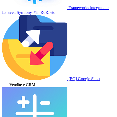
Frameworks integration:
Laravel, Symfony, Yii, RoR, etc
[EQ] Google Sheet
Vendite e CRM