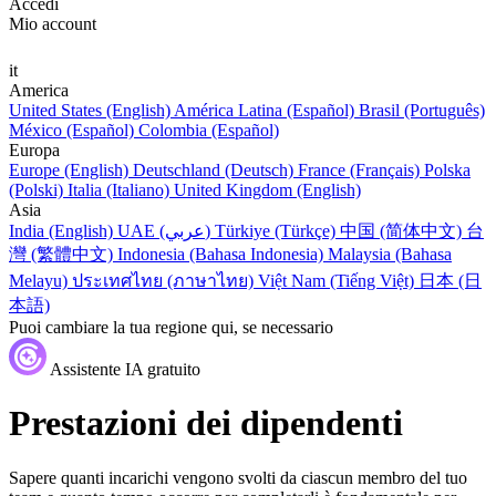
Accedi
Mio account
it
America
United States (English)
América Latina (Español)
Brasil (Português)
México (Español)
Colombia (Español)
Europa
Europe (English)
Deutschland (Deutsch)
France (Français)
Polska
(Polski)
Italia (Italiano)
United Kingdom (English)
Asia
India (English)
UAE (عربي)
Türkiye (Türkçe)
中国 (简体中文)
台
灣 (繁體中文)
Indonesia (Bahasa Indonesia)
Malaysia (Bahasa
Melayu)
ประเทศไทย (ภาษาไทย)
Việt Nam (Tiếng Việt)
日本 (日
本語)
Puoi cambiare la tua regione qui, se necessario
Assistente IA gratuito
Prestazioni dei dipendenti
Sapere quanti incarichi vengono svolti da ciascun membro del tuo