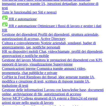
immagini generate tramite IA, istruzioni dettagliate, traduzione di
testi
Tutte le funzionalità per Siti e negozi
HR e automazione
HR e automazione
Ottimizzare i flussi di lavoro e gestire i dati
HR
Gestione dei dipendenti
Profili dei dipendenti, struttura aziendale,
autorizzazioni di accesso, Active Directory
Cultura e coinvolgimento
Notizie aziendali, sondaggi, badge di
apprezzamento, tag, notifiche personali
HR su dispositivi mobili
Chat, videochiamate, profili dei dipendenti,
approvazioni e notifiche mobile
Gestione del lavoro
Monitora le prestazioni dei dipendenti con KPI,
rapporti di lavoro, visualizzazione Supervisione
Comunicazioni interne
Comunica tramite annunci video,
promemoria, chat pubbliche e private
CoPilot in Feed
Riepilogo dei thread, idee generate tramite IA,
modifica e creazione di testi, scrittura di risposte tramite IA,
traduzione di testi
Gestione delle informazioni
Lavora con knowledge base, documenti
online, archiviazione di file, autorizzazioni di accesso
Server MCP
Collega strumenti di IA esterni a Bitrix24 ed esegui
azioni sicure nello spazio di lavoro