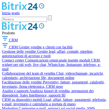
Inizia gratis
Prodotto
CRM
CRM
Gestire vendite e clienti con facilità
Gestione delle vendite
Gestire lead, affari, contatti, pipeline,
autorizzazioni di accesso e ruoli
Contact center
Comunicazioni omnicanale tramite moduli CRM,
widget per siti web, live chat, WhatsApp, Instagram, telefono, e-
mail
Collaborazione del team di vendita
Chat, videochiamate, incarichi,
calendario, archiviazione file, documenti online
Facilitazione delle vendite
Preventivi, fatture, pagamenti, cataloghi,
inventario, firma elettronica, CRM store
Analisi e rapporti
Analizza funnel di vendita, prestazioni dei
dipendenti, Sales Intelligence, rapporti BI
CRM su dispositivi mobili
Lead, affari, fatture, pagamenti, telefonia,
e-mail, inventario e calendario a portata di mano
Marketing
Campagne e-mail, annunci sui social media, SMS,