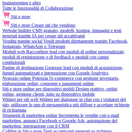
brainstorming e altro
Tutte le funzionalità di Collaborazione
Siti e store
Siti e store
Creare siti che vendono
Website builder
CMS gratuito, modelli, hosting, immagini e testi
generati tramite IA per creare siti accattivanti
Vendita tramite social
Vendi prodotti direttamente tramite Facebook,
Instagram, WhatsApp o Telegram
Moduli web
Raccogliere lead con moduli di ordine personalizzati,
moduli di registrazione o di feedback e moduli con campi
condizionali
Pagine di destinazione
Generare lead con moduli di acquisizione,
funnel automatizzati e integrazione con Google Analytics
Negozio online
Potenzia l'e-commerce con gestione inventario,
elaborazione ordini, consegne e pagamenti online
Siti e store online per dispositivi mobili
Design reattivo, ordini
online, gestione clienti, tutto su dispositivo mobile
Widget per siti web
Widget per dialogare in chat con i visitatori del
sito, utilizzare le app di messaggistica più diffuse e accettare richieste
di richiamata
Strumenti di marketing online
Incrementa le vendite con e-mail
marketing, annunci Facebook o Google Ads, automazione del
marketing, integrazione con il CRM
CoPilot in Siti e store
Testi accattivanti generati su richiesta,