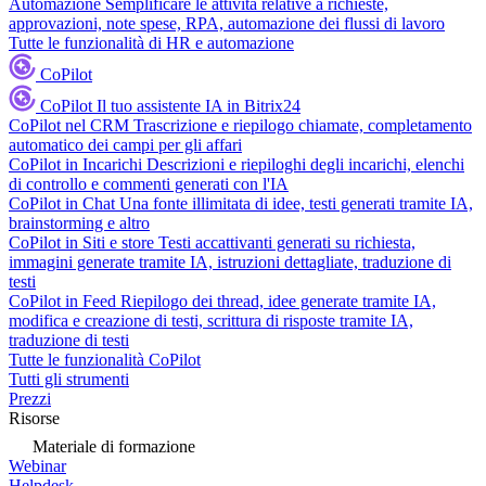
Automazione
Semplificare le attività relative a richieste,
approvazioni, note spese, RPA, automazione dei flussi di lavoro
Tutte le funzionalità di HR e automazione
CoPilot
CoPilot
Il tuo assistente IA in Bitrix24
CoPilot nel CRM
Trascrizione e riepilogo chiamate, completamento
automatico dei campi per gli affari
CoPilot in Incarichi
Descrizioni e riepiloghi degli incarichi, elenchi
di controllo e commenti generati con l'IA
CoPilot in Chat
Una fonte illimitata di idee, testi generati tramite IA,
brainstorming e altro
CoPilot in Siti e store
Testi accattivanti generati su richiesta,
immagini generate tramite IA, istruzioni dettagliate, traduzione di
testi
CoPilot in Feed
Riepilogo dei thread, idee generate tramite IA,
modifica e creazione di testi, scrittura di risposte tramite IA,
traduzione di testi
Tutte le funzionalità CoPilot
Tutti gli strumenti
Prezzi
Risorse
Materiale di formazione
Webinar
Helpdesk