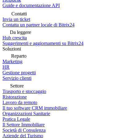
Guide e documentazione API
Contatti
Invia un ticket
Contatta un partner locale di Bitrix24
Da leggere
Hub crescita
Suggerimenti e aggiornamenti su Bitrix24
Soluzioni
Reparto
Marketing
HR
Gestione progetti
Servizio clienti
Settore
Trasporto e stoccaggio
Ristorazione
Lavoro da remoto
Il tuo software CRM immobiliare
Organizzazioni Sanitarie
Pratica Legale
Il Settore Immobiliare
Società di Consulenza
Aziende del Turismo