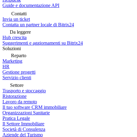
Guide e documentazione API
Contatti
Invia un ticket
Contatta un partner locale di Bitrix24
Da leggere
Hub crescita
Suggerimenti e aggiornamenti su Bitrix24
Soluzioni
Reparto
Marketing
HR
Gestione progetti
Servizio clienti
Settore
Trasporto e stoccaggio
Ristorazione
Lavoro da remoto
Il tuo software CRM immobiliare
Organizzazioni Sanitarie
Pratica Legale
Il Settore Immobiliare
Società di Consulenza
Aziende del Turismo