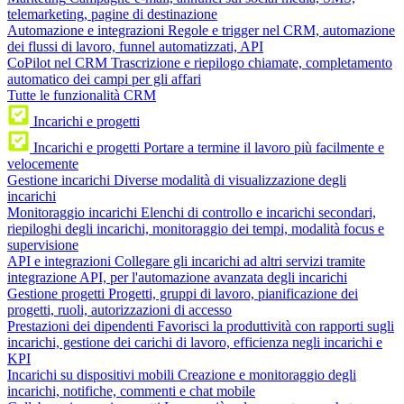
telemarketing, pagine di destinazione
Automazione e integrazioni
Regole e trigger nel CRM, automazione
dei flussi di lavoro, funnel automatizzati, API
CoPilot nel CRM
Trascrizione e riepilogo chiamate, completamento
automatico dei campi per gli affari
Tutte le funzionalità CRM
Incarichi e progetti
Incarichi e progetti
Portare a termine il lavoro più facilmente e
velocemente
Gestione incarichi
Diverse modalità di visualizzazione degli
incarichi
Monitoraggio incarichi
Elenchi di controllo e incarichi secondari,
riepiloghi degli incarichi, monitoraggio dei tempi, modalità focus e
supervisione
API e integrazioni
Collegare gli incarichi ad altri servizi tramite
integrazione API, per l'automazione avanzata degli incarichi
Gestione progetti
Progetti, gruppi di lavoro, pianificazione dei
progetti, ruoli, autorizzazioni di accesso
Prestazioni dei dipendenti
Favorisci la produttività con rapporti sugli
incarichi, gestione dei carichi di lavoro, efficienza negli incarichi e
KPI
Incarichi su dispositivi mobili
Creazione e monitoraggio degli
incarichi, notifiche, commenti e chat mobile