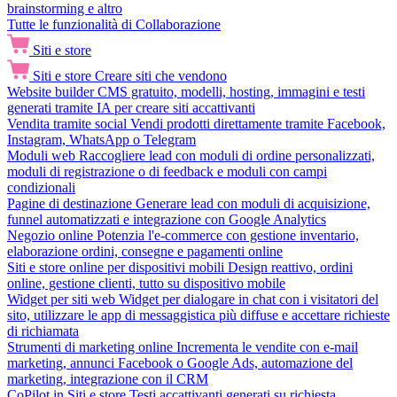
brainstorming e altro
Tutte le funzionalità di Collaborazione
Siti e store
Siti e store
Creare siti che vendono
Website builder
CMS gratuito, modelli, hosting, immagini e testi
generati tramite IA per creare siti accattivanti
Vendita tramite social
Vendi prodotti direttamente tramite Facebook,
Instagram, WhatsApp o Telegram
Moduli web
Raccogliere lead con moduli di ordine personalizzati,
moduli di registrazione o di feedback e moduli con campi
condizionali
Pagine di destinazione
Generare lead con moduli di acquisizione,
funnel automatizzati e integrazione con Google Analytics
Negozio online
Potenzia l'e-commerce con gestione inventario,
elaborazione ordini, consegne e pagamenti online
Siti e store online per dispositivi mobili
Design reattivo, ordini
online, gestione clienti, tutto su dispositivo mobile
Widget per siti web
Widget per dialogare in chat con i visitatori del
sito, utilizzare le app di messaggistica più diffuse e accettare richieste
di richiamata
Strumenti di marketing online
Incrementa le vendite con e-mail
marketing, annunci Facebook o Google Ads, automazione del
marketing, integrazione con il CRM
CoPilot in Siti e store
Testi accattivanti generati su richiesta,