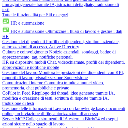
immagini generate tramite IA, istruzioni dettagliate, traduzione di
testi
Tutte le funzionalità per Siti e negozi
HR e automazione
HR e automazione
Ottimizzare i flussi di lavoro e gestire i dati
HR
Gestione dei dipendenti
Profili dei dipendenti, struttura aziendale,
autorizzazioni di accesso, Active Directory
Cultura e coinvolgimento
Notizie aziendali, sondaggi, badge di
apprezzamento, tag, notifiche personali
HR su dispositivi mobili
Chat, videochiamate, profili dei dipendenti,
approvazioni e notifiche mobile
Gestione del lavoro
Monitora le prestazioni dei dipendenti con KPI,
rapporti di lavoro, visualizzazione Supervisione
Comunicazioni interne
Comunica tramite annunci video,
promemoria, chat pubbliche e private
CoPilot in Feed
Riepilogo dei thread, idee generate tramite IA,
modifica e creazione di testi, scrittura di risposte tramite IA,
traduzione di testi
Gestione delle informazioni
Lavora con knowledge base, documenti
online, archiviazione di file, autorizzazioni di accesso
Server MCP
Collega strumenti di IA esterni a Bitrix24 ed esegui
azioni sicure nello spazio di lavoro