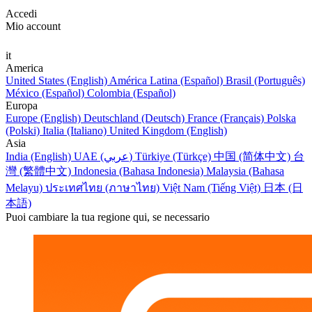
Accedi
Mio account
it
America
United States (English)
América Latina (Español)
Brasil (Português)
México (Español)
Colombia (Español)
Europa
Europe (English)
Deutschland (Deutsch)
France (Français)
Polska
(Polski)
Italia (Italiano)
United Kingdom (English)
Asia
India (English)
UAE (عربي)
Türkiye (Türkçe)
中国 (简体中文)
台
灣 (繁體中文)
Indonesia (Bahasa Indonesia)
Malaysia (Bahasa
Melayu)
ประเทศไทย (ภาษาไทย)
Việt Nam (Tiếng Việt)
日本 (日
本語)
Puoi cambiare la tua regione qui, se necessario