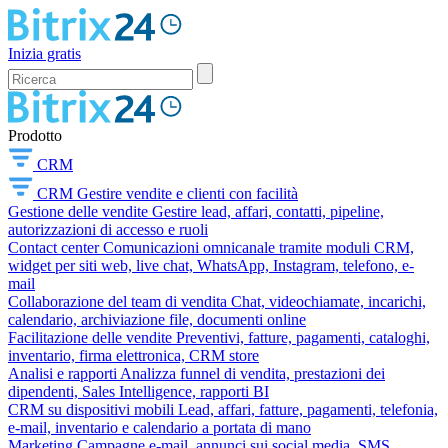
Inizia gratis
Prodotto
CRM
CRM
Gestire vendite e clienti con facilità
Gestione delle vendite
Gestire lead, affari, contatti, pipeline,
autorizzazioni di accesso e ruoli
Contact center
Comunicazioni omnicanale tramite moduli CRM,
widget per siti web, live chat, WhatsApp, Instagram, telefono, e-
mail
Collaborazione del team di vendita
Chat, videochiamate, incarichi,
calendario, archiviazione file, documenti online
Facilitazione delle vendite
Preventivi, fatture, pagamenti, cataloghi,
inventario, firma elettronica, CRM store
Analisi e rapporti
Analizza funnel di vendita, prestazioni dei
dipendenti, Sales Intelligence, rapporti BI
CRM su dispositivi mobili
Lead, affari, fatture, pagamenti, telefonia,
e-mail, inventario e calendario a portata di mano
Marketing
Campagne e-mail, annunci sui social media, SMS,