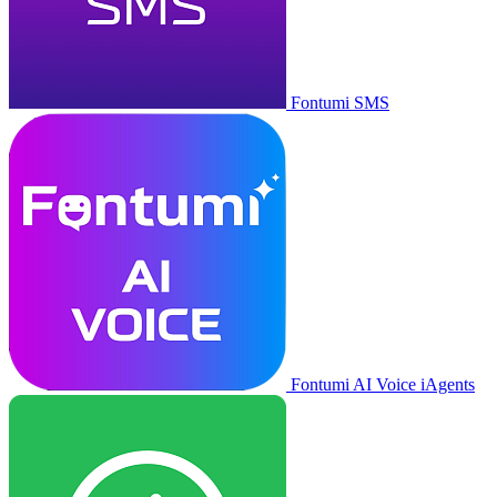
Fontumi SMS
Fontumi AI Voice iAgents