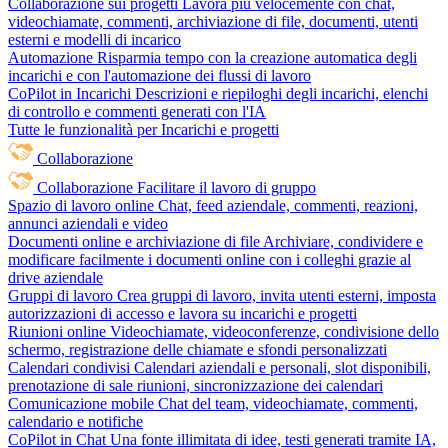
Collaborazione sui progetti
Lavora più velocemente con chat,
videochiamate, commenti, archiviazione di file, documenti, utenti
esterni e modelli di incarico
Automazione
Risparmia tempo con la creazione automatica degli
incarichi e con l'automazione dei flussi di lavoro
CoPilot in Incarichi
Descrizioni e riepiloghi degli incarichi, elenchi
di controllo e commenti generati con l'IA
Tutte le funzionalità per Incarichi e progetti
Collaborazione
Collaborazione
Facilitare il lavoro di gruppo
Spazio di lavoro online
Chat, feed aziendale, commenti, reazioni,
annunci aziendali e video
Documenti online e archiviazione di file
Archiviare, condividere e
modificare facilmente i documenti online con i colleghi grazie al
drive aziendale
Gruppi di lavoro
Crea gruppi di lavoro, invita utenti esterni, imposta
autorizzazioni di accesso e lavora su incarichi e progetti
Riunioni online
Videochiamate, videoconferenze, condivisione dello
schermo, registrazione delle chiamate e sfondi personalizzati
Calendari condivisi
Calendari aziendali e personali, slot disponibili,
prenotazione di sale riunioni, sincronizzazione dei calendari
Comunicazione mobile
Chat del team, videochiamate, commenti,
calendario e notifiche
CoPilot in Chat
Una fonte illimitata di idee, testi generati tramite IA,