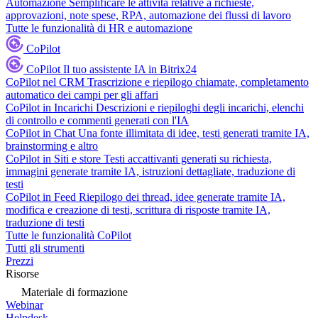
Automazione
Semplificare le attività relative a richieste,
approvazioni, note spese, RPA, automazione dei flussi di lavoro
Tutte le funzionalità di HR e automazione
CoPilot
CoPilot
Il tuo assistente IA in Bitrix24
CoPilot nel CRM
Trascrizione e riepilogo chiamate, completamento
automatico dei campi per gli affari
CoPilot in Incarichi
Descrizioni e riepiloghi degli incarichi, elenchi
di controllo e commenti generati con l'IA
CoPilot in Chat
Una fonte illimitata di idee, testi generati tramite IA,
brainstorming e altro
CoPilot in Siti e store
Testi accattivanti generati su richiesta,
immagini generate tramite IA, istruzioni dettagliate, traduzione di
testi
CoPilot in Feed
Riepilogo dei thread, idee generate tramite IA,
modifica e creazione di testi, scrittura di risposte tramite IA,
traduzione di testi
Tutte le funzionalità CoPilot
Tutti gli strumenti
Prezzi
Risorse
Materiale di formazione
Webinar
Helpdesk