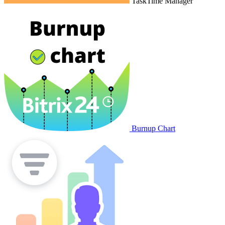
TaskTime Manager
Burnup Chart