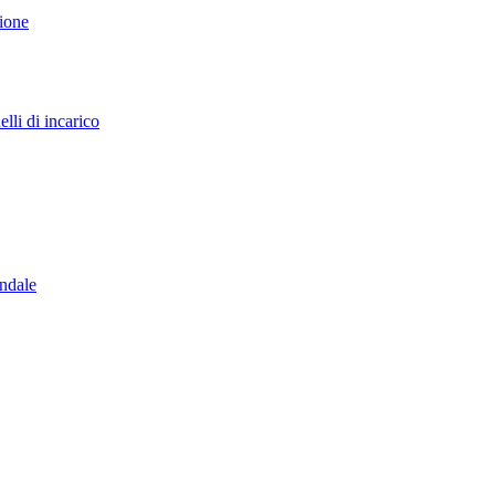
sione
lli di incarico
endale