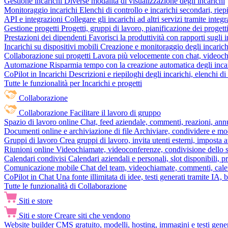
Gestione incarichi
Diverse modalità di visualizzazione degli incarichi
Monitoraggio incarichi
Elenchi di controllo e incarichi secondari, rie
API e integrazioni
Collegare gli incarichi ad altri servizi tramite inte
Gestione progetti
Progetti, gruppi di lavoro, pianificazione dei progetti
Prestazioni dei dipendenti
Favorisci la produttività con rapporti sugli i
Incarichi su dispositivi mobili
Creazione e monitoraggio degli incarich
Collaborazione sui progetti
Lavora più velocemente con chat, videochia
Automazione
Risparmia tempo con la creazione automatica degli incar
CoPilot in Incarichi
Descrizioni e riepiloghi degli incarichi, elenchi d
Tutte le funzionalità per Incarichi e progetti
Collaborazione
Collaborazione
Facilitare il lavoro di gruppo
Spazio di lavoro online
Chat, feed aziendale, commenti, reazioni, ann
Documenti online e archiviazione di file
Archiviare, condividere e mod
Gruppi di lavoro
Crea gruppi di lavoro, invita utenti esterni, imposta a
Riunioni online
Videochiamate, videoconferenze, condivisione dello sc
Calendari condivisi
Calendari aziendali e personali, slot disponibili, p
Comunicazione mobile
Chat del team, videochiamate, commenti, calen
CoPilot in Chat
Una fonte illimitata di idee, testi generati tramite IA, 
Tutte le funzionalità di Collaborazione
Siti e store
Siti e store
Creare siti che vendono
Website builder
CMS gratuito, modelli, hosting, immagini e testi genera