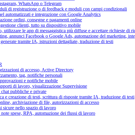
 Instagram, WhatsApp o Telegram
duli di registrazione o di feedback e moduli con campi condizionali
nel automatizzati e integrazione con Google Analytics
razione ordini, consegne e pagamenti online
gestione clienti, tutto su dispositivo mobile
o, utilizzare le app di messaggistica più diffuse e accettare richieste di r
eting, annunci Facebook o Google Ads, automazione del marketing, in
generate tramite IA, istruzioni dettagliate, traduzione di testi
HR
torizzazioni di accesso, Active Directory
zamento, tag, notifiche personali
approvazioni e notifiche mobile
apporti di lavoro, visualizzazione Supervisione
chat pubbliche e private
 e creazione di testi, scrittura di risposte tramite IA, traduzione di testi
ne, archiviazione di file, autorizzazioni di accesso
i sicure nello spazio di lavoro
ni, note spese, RPA, automazione dei flussi di lavoro