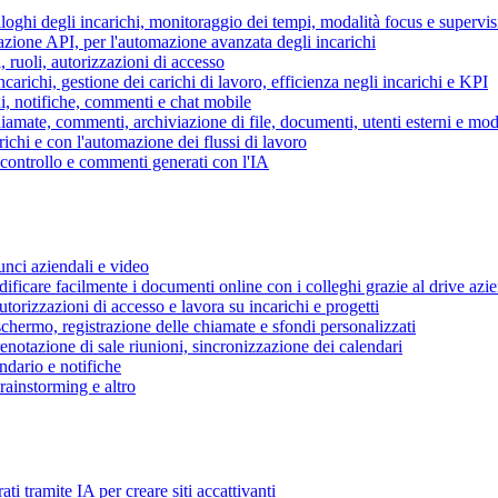
piloghi degli incarichi, monitoraggio dei tempi, modalità focus e supervi
grazione API, per l'automazione avanzata degli incarichi
, ruoli, autorizzazioni di accesso
ncarichi, gestione dei carichi di lavoro, efficienza negli incarichi e KPI
i, notifiche, commenti e chat mobile
mate, commenti, archiviazione di file, documenti, utenti esterni e mode
ichi e con l'automazione dei flussi di lavoro
i controllo e commenti generati con l'IA
unci aziendali e video
ificare facilmente i documenti online con i colleghi grazie al drive azi
utorizzazioni di accesso e lavora su incarichi e progetti
hermo, registrazione delle chiamate e sfondi personalizzati
renotazione di sale riunioni, sincronizzazione dei calendari
dario e notifiche
brainstorming e altro
ti tramite IA per creare siti accattivanti