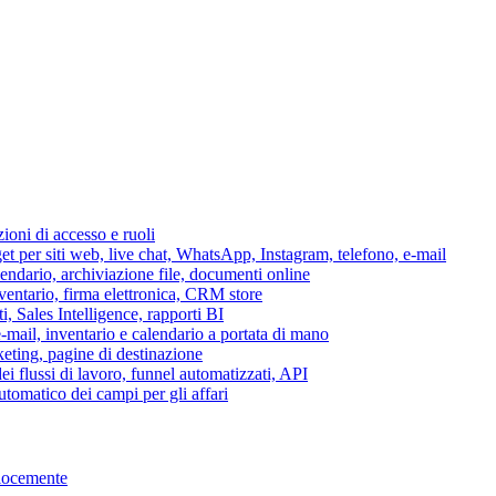
azioni di accesso e ruoli
per siti web, live chat, WhatsApp, Instagram, telefono, e-mail
lendario, archiviazione file, documenti online
nventario, firma elettronica, CRM store
i, Sales Intelligence, rapporti BI
 e-mail, inventario e calendario a portata di mano
eting, pagine di destinazione
 flussi di lavoro, funnel automatizzati, API
tomatico dei campi per gli affari
elocemente