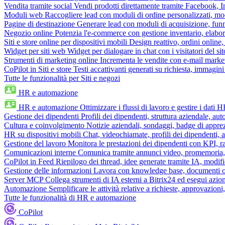
Vendita tramite social
Vendi prodotti direttamente tramite Facebook,
Moduli web
Raccogliere lead con moduli di ordine personalizzati, mo
Pagine di destinazione
Generare lead con moduli di acquisizione, fun
Negozio online
Potenzia l'e-commerce con gestione inventario, elabo
Siti e store online per dispositivi mobili
Design reattivo, ordini online, 
Widget per siti web
Widget per dialogare in chat con i visitatori del sit
Strumenti di marketing online
Incrementa le vendite con e-mail mark
CoPilot in Siti e store
Testi accattivanti generati su richiesta, immagini 
Tutte le funzionalità per Siti e negozi
HR e automazione
HR e automazione
Ottimizzare i flussi di lavoro e gestire i dati 
Gestione dei dipendenti
Profili dei dipendenti, struttura aziendale, au
Cultura e coinvolgimento
Notizie aziendali, sondaggi, badge di apprez
HR su dispositivi mobili
Chat, videochiamate, profili dei dipendenti, 
Gestione del lavoro
Monitora le prestazioni dei dipendenti con KPI, r
Comunicazioni interne
Comunica tramite annunci video, promemoria, 
CoPilot in Feed
Riepilogo dei thread, idee generate tramite IA, modifica
Gestione delle informazioni
Lavora con knowledge base, documenti onli
Server MCP
Collega strumenti di IA esterni a Bitrix24 ed esegui azion
Automazione
Semplificare le attività relative a richieste, approvazio
Tutte le funzionalità di HR e automazione
CoPilot