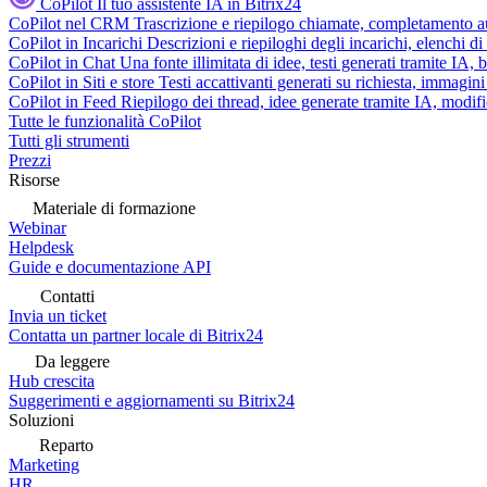
CoPilot
Il tuo assistente IA in Bitrix24
CoPilot nel CRM
Trascrizione e riepilogo chiamate, completamento au
CoPilot in Incarichi
Descrizioni e riepiloghi degli incarichi, elenchi d
CoPilot in Chat
Una fonte illimitata di idee, testi generati tramite IA, 
CoPilot in Siti e store
Testi accattivanti generati su richiesta, immagini 
CoPilot in Feed
Riepilogo dei thread, idee generate tramite IA, modifica
Tutte le funzionalità CoPilot
Tutti gli strumenti
Prezzi
Risorse
Materiale di formazione
Webinar
Helpdesk
Guide e documentazione API
Contatti
Invia un ticket
Contatta un partner locale di Bitrix24
Da leggere
Hub crescita
Suggerimenti e aggiornamenti su Bitrix24
Soluzioni
Reparto
Marketing
HR