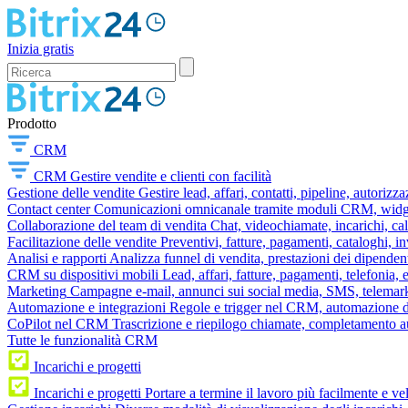
Inizia gratis
Prodotto
CRM
CRM
Gestire vendite e clienti con facilità
Gestione delle vendite
Gestire lead, affari, contatti, pipeline, autorizz
Contact center
Comunicazioni omnicanale tramite moduli CRM, widget 
Collaborazione del team di vendita
Chat, videochiamate, incarichi, ca
Facilitazione delle vendite
Preventivi, fatture, pagamenti, cataloghi, i
Analisi e rapporti
Analizza funnel di vendita, prestazioni dei dipendent
CRM su dispositivi mobili
Lead, affari, fatture, pagamenti, telefonia,
Marketing
Campagne e-mail, annunci sui social media, SMS, telemark
Automazione e integrazioni
Regole e trigger nel CRM, automazione dei
CoPilot nel CRM
Trascrizione e riepilogo chiamate, completamento au
Tutte le funzionalità CRM
Incarichi e progetti
Incarichi e progetti
Portare a termine il lavoro più facilmente e v