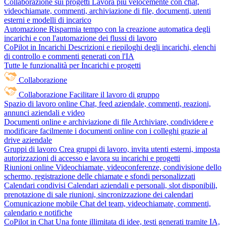
Collaborazione sui progetti
Lavora più velocemente con chat,
videochiamate, commenti, archiviazione di file, documenti, utenti
esterni e modelli di incarico
Automazione
Risparmia tempo con la creazione automatica degli
incarichi e con l'automazione dei flussi di lavoro
CoPilot in Incarichi
Descrizioni e riepiloghi degli incarichi, elenchi
di controllo e commenti generati con l'IA
Tutte le funzionalità per Incarichi e progetti
Collaborazione
Collaborazione
Facilitare il lavoro di gruppo
Spazio di lavoro online
Chat, feed aziendale, commenti, reazioni,
annunci aziendali e video
Documenti online e archiviazione di file
Archiviare, condividere e
modificare facilmente i documenti online con i colleghi grazie al
drive aziendale
Gruppi di lavoro
Crea gruppi di lavoro, invita utenti esterni, imposta
autorizzazioni di accesso e lavora su incarichi e progetti
Riunioni online
Videochiamate, videoconferenze, condivisione dello
schermo, registrazione delle chiamate e sfondi personalizzati
Calendari condivisi
Calendari aziendali e personali, slot disponibili,
prenotazione di sale riunioni, sincronizzazione dei calendari
Comunicazione mobile
Chat del team, videochiamate, commenti,
calendario e notifiche
CoPilot in Chat
Una fonte illimitata di idee, testi generati tramite IA,