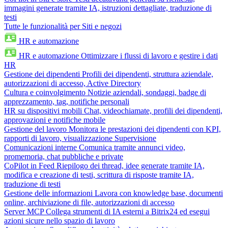
immagini generate tramite IA, istruzioni dettagliate, traduzione di
testi
Tutte le funzionalità per Siti e negozi
HR e automazione
HR e automazione
Ottimizzare i flussi di lavoro e gestire i dati
HR
Gestione dei dipendenti
Profili dei dipendenti, struttura aziendale,
autorizzazioni di accesso, Active Directory
Cultura e coinvolgimento
Notizie aziendali, sondaggi, badge di
apprezzamento, tag, notifiche personali
HR su dispositivi mobili
Chat, videochiamate, profili dei dipendenti,
approvazioni e notifiche mobile
Gestione del lavoro
Monitora le prestazioni dei dipendenti con KPI,
rapporti di lavoro, visualizzazione Supervisione
Comunicazioni interne
Comunica tramite annunci video,
promemoria, chat pubbliche e private
CoPilot in Feed
Riepilogo dei thread, idee generate tramite IA,
modifica e creazione di testi, scrittura di risposte tramite IA,
traduzione di testi
Gestione delle informazioni
Lavora con knowledge base, documenti
online, archiviazione di file, autorizzazioni di accesso
Server MCP
Collega strumenti di IA esterni a Bitrix24 ed esegui
azioni sicure nello spazio di lavoro