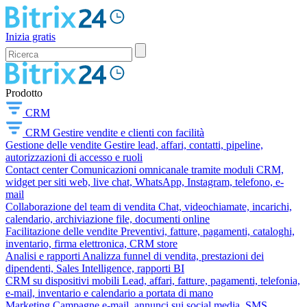
Inizia gratis
Prodotto
CRM
CRM
Gestire vendite e clienti con facilità
Gestione delle vendite
Gestire lead, affari, contatti, pipeline,
autorizzazioni di accesso e ruoli
Contact center
Comunicazioni omnicanale tramite moduli CRM,
widget per siti web, live chat, WhatsApp, Instagram, telefono, e-
mail
Collaborazione del team di vendita
Chat, videochiamate, incarichi,
calendario, archiviazione file, documenti online
Facilitazione delle vendite
Preventivi, fatture, pagamenti, cataloghi,
inventario, firma elettronica, CRM store
Analisi e rapporti
Analizza funnel di vendita, prestazioni dei
dipendenti, Sales Intelligence, rapporti BI
CRM su dispositivi mobili
Lead, affari, fatture, pagamenti, telefonia,
e-mail, inventario e calendario a portata di mano
Marketing
Campagne e-mail, annunci sui social media, SMS,