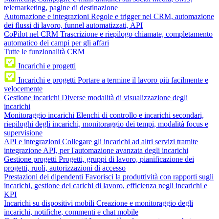
telemarketing, pagine di destinazione
Automazione e integrazioni
Regole e trigger nel CRM, automazione
dei flussi di lavoro, funnel automatizzati, API
CoPilot nel CRM
Trascrizione e riepilogo chiamate, completamento
automatico dei campi per gli affari
Tutte le funzionalità CRM
Incarichi e progetti
Incarichi e progetti
Portare a termine il lavoro più facilmente e
velocemente
Gestione incarichi
Diverse modalità di visualizzazione degli
incarichi
Monitoraggio incarichi
Elenchi di controllo e incarichi secondari,
riepiloghi degli incarichi, monitoraggio dei tempi, modalità focus e
supervisione
API e integrazioni
Collegare gli incarichi ad altri servizi tramite
integrazione API, per l'automazione avanzata degli incarichi
Gestione progetti
Progetti, gruppi di lavoro, pianificazione dei
progetti, ruoli, autorizzazioni di accesso
Prestazioni dei dipendenti
Favorisci la produttività con rapporti sugli
incarichi, gestione dei carichi di lavoro, efficienza negli incarichi e
KPI
Incarichi su dispositivi mobili
Creazione e monitoraggio degli
incarichi, notifiche, commenti e chat mobile