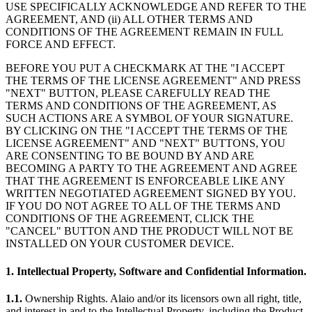
USE SPECIFICALLY ACKNOWLEDGE AND REFER TO THE
AGREEMENT, AND (ii) ALL OTHER TERMS AND
CONDITIONS OF THE AGREEMENT REMAIN IN FULL
FORCE AND EFFECT.
BEFORE YOU PUT A CHECKMARK AT THE "I ACCEPT
THE TERMS OF THE LICENSE AGREEMENT" AND PRESS
"NEXT" BUTTON, PLEASE CAREFULLY READ THE
TERMS AND CONDITIONS OF THE AGREEMENT, AS
SUCH ACTIONS ARE A SYMBOL OF YOUR SIGNATURE.
BY CLICKING ON THE "I ACCEPT THE TERMS OF THE
LICENSE AGREEMENT" AND "NEXT" BUTTONS, YOU
ARE CONSENTING TO BE BOUND BY AND ARE
BECOMING A PARTY TO THE AGREEMENT AND AGREE
THAT THE AGREEMENT IS ENFORCEABLE LIKE ANY
WRITTEN NEGOTIATED AGREEMENT SIGNED BY YOU.
IF YOU DO NOT AGREE TO ALL OF THE TERMS AND
CONDITIONS OF THE AGREEMENT, CLICK THE
"CANCEL" BUTTON AND THE PRODUCT WILL NOT BE
INSTALLED ON YOUR CUSTOMER DEVICE.
1. Intellectual Property, Software and Confidential Information.
1.1.
Ownership Rights. Alaio and/or its licensors own all right, title,
and interest in and to the Intellectual Property, including the Product