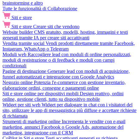
brainstorming e altro
Tutte le funzionalità di Collaborazione
Siti e store
Siti e store
Creare siti che vendono
Website builder
CMS gratuito, modelli, hosting, immagini e testi
generati tramite IA per creare siti accattivanti
Vendita tramite social
Vendi prodotti direttamente tramite Facebook,
Instagram, WhatsApp o Telegram
Moduli web
Raccogliere lead con moduli di ordine personalizzati,
moduli di registrazione o di feedback e moduli con campi
condizionali
Pagine di destinazione
Generare lead con moduli di acquisizione,
funnel automatizzati e integrazione con Google Analytics
Negozio online
Potenzia l'e-commerce con gestione inventario,
elaborazione ordini, consegne e pagamenti online
Siti e store online per dispositivi mobili
Design reattivo, ordini
online, gestione clienti, tutto su dispositivo mobile
Widget per siti web
Widget per dialogare in chat con i visitatori del
sito, utilizzare le app di messaggistica più diffuse e accettare richieste
di richiamata
Strumenti di marketing online
Incrementa le vendite con e-mail
marketing, annunci Facebook o Google Ads, automazione del
marketing, integrazione con il CRM
CoPilot in Siti e store
Testi accattivanti generati su richiesta,