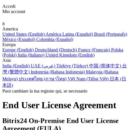
Accedi
Mio account
it
America
United States (English)
América Latina (Español)
Brasil (Português)
México (Español)
Colombia (Español)
Europa
Europe (English)
Deutschland (Deutsch)
France (Français)
Polska
(Polski)
Italia (Italiano)
United Kingdom (English)
Asia
India (English)
UAE (عربي)
Türkiye (Türkçe)
中国 (简体中文)
台
灣 (繁體中文)
Indonesia (Bahasa Indonesia)
Malaysia (Bahasa
Melayu)
ประเทศไทย (ภาษาไทย)
Việt Nam (Tiếng Việt)
日本 (日
本語)
Puoi cambiare la tua regione qui, se necessario
End User License Agreement
Bitrix24 On-Premise End User License
Agreement (EULA)