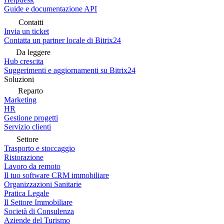
Guide e documentazione API
Contatti
Invia un ticket
Contatta un partner locale di Bitrix24
Da leggere
Hub crescita
Suggerimenti e aggiornamenti su Bitrix24
Soluzioni
Reparto
Marketing
HR
Gestione progetti
Servizio clienti
Settore
Trasporto e stoccaggio
Ristorazione
Lavoro da remoto
Il tuo software CRM immobiliare
Organizzazioni Sanitarie
Pratica Legale
Il Settore Immobiliare
Società di Consulenza
Aziende del Turismo