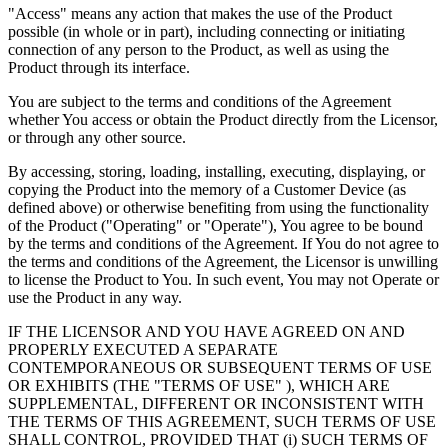
"Access" means any action that makes the use of the Product
possible (in whole or in part), including connecting or initiating
connection of any person to the Product, as well as using the
Product through its interface.
You are subject to the terms and conditions of the Agreement
whether You access or obtain the Product directly from the Licensor,
or through any other source.
By accessing, storing, loading, installing, executing, displaying, or
copying the Product into the memory of a Customer Device (as
defined above) or otherwise benefiting from using the functionality
of the Product ("Operating" or "Operate"), You agree to be bound
by the terms and conditions of the Agreement. If You do not agree to
the terms and conditions of the Agreement, the Licensor is unwilling
to license the Product to You. In such event, You may not Operate or
use the Product in any way.
IF THE LICENSOR AND YOU HAVE AGREED ON AND
PROPERLY EXECUTED A SEPARATE
CONTEMPORANEOUS OR SUBSEQUENT TERMS OF USE
OR EXHIBITS (THE "TERMS OF USE" ), WHICH ARE
SUPPLEMENTAL, DIFFERENT OR INCONSISTENT WITH
THE TERMS OF THIS AGREEMENT, SUCH TERMS OF USE
SHALL CONTROL, PROVIDED THAT (i) SUCH TERMS OF