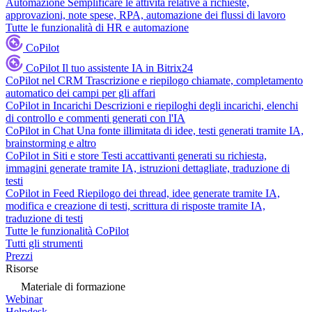
Automazione
Semplificare le attività relative a richieste,
approvazioni, note spese, RPA, automazione dei flussi di lavoro
Tutte le funzionalità di HR e automazione
CoPilot
CoPilot
Il tuo assistente IA in Bitrix24
CoPilot nel CRM
Trascrizione e riepilogo chiamate, completamento
automatico dei campi per gli affari
CoPilot in Incarichi
Descrizioni e riepiloghi degli incarichi, elenchi
di controllo e commenti generati con l'IA
CoPilot in Chat
Una fonte illimitata di idee, testi generati tramite IA,
brainstorming e altro
CoPilot in Siti e store
Testi accattivanti generati su richiesta,
immagini generate tramite IA, istruzioni dettagliate, traduzione di
testi
CoPilot in Feed
Riepilogo dei thread, idee generate tramite IA,
modifica e creazione di testi, scrittura di risposte tramite IA,
traduzione di testi
Tutte le funzionalità CoPilot
Tutti gli strumenti
Prezzi
Risorse
Materiale di formazione
Webinar
Helpdesk