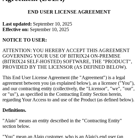
END USER LICENSE AGREEMENT
Last updated:
September 10, 2025
Effective on:
September 10, 2025
NOTICE TO USER:
ATTENTION: YOU HEREBY ACCEPT THIS AGREEMENT
GOVERNING YOUR USE OF BITRIX24 ON-PREMISE
(BITRIX24 SELF-HOSTED) SOFTWARE, THE "PRODUCT",
PROVIDED BY THE LICENSOR (AS DEFINED BELOW).
This End User License Agreement (the "Agreement") is a legal
agreement between you (as explained below), as a licensee ("You"),
and our contracting entity (collectively, the "Licensor", "we", "our",
or "us"), as specified in the Contracting Entity Section herein,
regarding Your Access to and use of the Product (as defined below).
Definitions.
"Alaio" means an entity described in the "Contracting Entity"
section below.
"You" mean an Alaio customer, who is an Alaio's end user (an