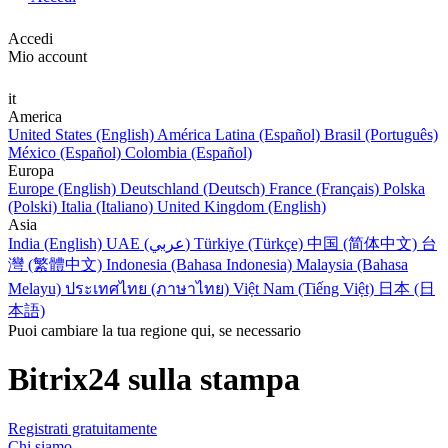
Accedi
Mio account
it
America
United States (English)
América Latina (Español)
Brasil (Português)
México (Español)
Colombia (Español)
Europa
Europe (English)
Deutschland (Deutsch)
France (Français)
Polska
(Polski)
Italia (Italiano)
United Kingdom (English)
Asia
India (English)
UAE (عربي)
Türkiye (Türkçe)
中国 (简体中文)
台
灣 (繁體中文)
Indonesia (Bahasa Indonesia)
Malaysia (Bahasa
Melayu)
ประเทศไทย (ภาษาไทย)
Việt Nam (Tiếng Việt)
日本 (日
本語)
Puoi cambiare la tua regione qui, se necessario
Bitrix24 sulla stampa
Registrati gratuitamente
Chi siamo