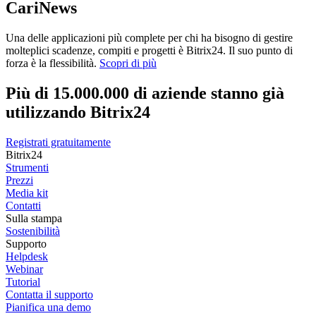
CariNews
Una delle applicazioni più complete per chi ha bisogno di gestire
molteplici scadenze, compiti e progetti è Bitrix24. Il suo punto di
forza è la flessibilità.
Scopri di più
Più di 15.000.000 di aziende stanno già
utilizzando Bitrix24
Registrati gratuitamente
Bitrix24
Strumenti
Prezzi
Media kit
Contatti
Sulla stampa
Sostenibilità
Supporto
Helpdesk
Webinar
Tutorial
Contatta il supporto
Pianifica una demo