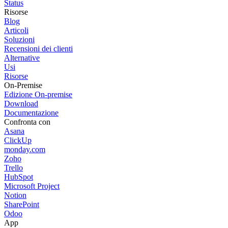
Status
Risorse
Blog
Articoli
Soluzioni
Recensioni dei clienti
Alternative
Usi
Risorse
On-Premise
Edizione On-premise
Download
Documentazione
Confronta con
Asana
ClickUp
monday.com
Zoho
Trello
HubSpot
Microsoft Project
Notion
SharePoint
Odoo
App