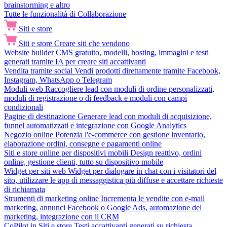
brainstorming e altro
Tutte le funzionalità di Collaborazione
Siti e store
Siti e store
Creare siti che vendono
Website builder
CMS gratuito, modelli, hosting, immagini e testi
generati tramite IA per creare siti accattivanti
Vendita tramite social
Vendi prodotti direttamente tramite Facebook,
Instagram, WhatsApp o Telegram
Moduli web
Raccogliere lead con moduli di ordine personalizzati,
moduli di registrazione o di feedback e moduli con campi
condizionali
Pagine di destinazione
Generare lead con moduli di acquisizione,
funnel automatizzati e integrazione con Google Analytics
Negozio online
Potenzia l'e-commerce con gestione inventario,
elaborazione ordini, consegne e pagamenti online
Siti e store online per dispositivi mobili
Design reattivo, ordini
online, gestione clienti, tutto su dispositivo mobile
Widget per siti web
Widget per dialogare in chat con i visitatori del
sito, utilizzare le app di messaggistica più diffuse e accettare richieste
di richiamata
Strumenti di marketing online
Incrementa le vendite con e-mail
marketing, annunci Facebook o Google Ads, automazione del
marketing, integrazione con il CRM
CoPilot in Siti e store
Testi accattivanti generati su richiesta,