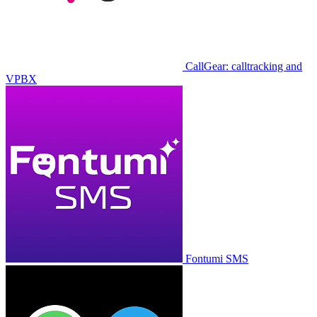
CallGear: calltracking and
VPBX
Fontumi SMS