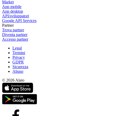
Market
App mobile
App desktop
API/sviluppatori
Google API Services
Partner
Trova partner
Diventa partner
Accesso partner
Legal
Termini
Privacy
GDPR
Sicurezza
Abuso
© 2026 Alaio