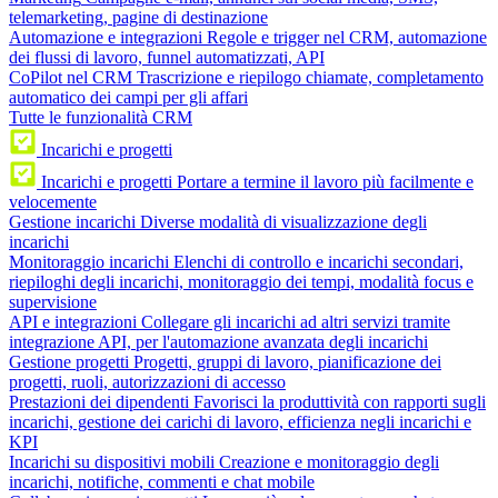
telemarketing, pagine di destinazione
Automazione e integrazioni
Regole e trigger nel CRM, automazione
dei flussi di lavoro, funnel automatizzati, API
CoPilot nel CRM
Trascrizione e riepilogo chiamate, completamento
automatico dei campi per gli affari
Tutte le funzionalità CRM
Incarichi e progetti
Incarichi e progetti
Portare a termine il lavoro più facilmente e
velocemente
Gestione incarichi
Diverse modalità di visualizzazione degli
incarichi
Monitoraggio incarichi
Elenchi di controllo e incarichi secondari,
riepiloghi degli incarichi, monitoraggio dei tempi, modalità focus e
supervisione
API e integrazioni
Collegare gli incarichi ad altri servizi tramite
integrazione API, per l'automazione avanzata degli incarichi
Gestione progetti
Progetti, gruppi di lavoro, pianificazione dei
progetti, ruoli, autorizzazioni di accesso
Prestazioni dei dipendenti
Favorisci la produttività con rapporti sugli
incarichi, gestione dei carichi di lavoro, efficienza negli incarichi e
KPI
Incarichi su dispositivi mobili
Creazione e monitoraggio degli
incarichi, notifiche, commenti e chat mobile