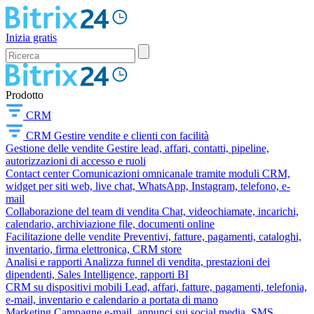
Inizia gratis
Prodotto
CRM
CRM
Gestire vendite e clienti con facilità
Gestione delle vendite
Gestire lead, affari, contatti, pipeline,
autorizzazioni di accesso e ruoli
Contact center
Comunicazioni omnicanale tramite moduli CRM,
widget per siti web, live chat, WhatsApp, Instagram, telefono, e-
mail
Collaborazione del team di vendita
Chat, videochiamate, incarichi,
calendario, archiviazione file, documenti online
Facilitazione delle vendite
Preventivi, fatture, pagamenti, cataloghi,
inventario, firma elettronica, CRM store
Analisi e rapporti
Analizza funnel di vendita, prestazioni dei
dipendenti, Sales Intelligence, rapporti BI
CRM su dispositivi mobili
Lead, affari, fatture, pagamenti, telefonia,
e-mail, inventario e calendario a portata di mano
Marketing
Campagne e-mail, annunci sui social media, SMS,