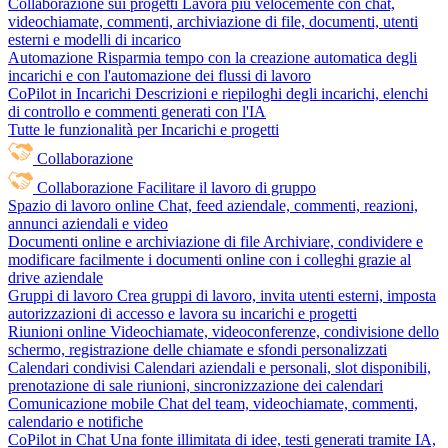
Collaborazione sui progetti
Lavora più velocemente con chat,
videochiamate, commenti, archiviazione di file, documenti, utenti
esterni e modelli di incarico
Automazione
Risparmia tempo con la creazione automatica degli
incarichi e con l'automazione dei flussi di lavoro
CoPilot in Incarichi
Descrizioni e riepiloghi degli incarichi, elenchi
di controllo e commenti generati con l'IA
Tutte le funzionalità per Incarichi e progetti
Collaborazione
Collaborazione
Facilitare il lavoro di gruppo
Spazio di lavoro online
Chat, feed aziendale, commenti, reazioni,
annunci aziendali e video
Documenti online e archiviazione di file
Archiviare, condividere e
modificare facilmente i documenti online con i colleghi grazie al
drive aziendale
Gruppi di lavoro
Crea gruppi di lavoro, invita utenti esterni, imposta
autorizzazioni di accesso e lavora su incarichi e progetti
Riunioni online
Videochiamate, videoconferenze, condivisione dello
schermo, registrazione delle chiamate e sfondi personalizzati
Calendari condivisi
Calendari aziendali e personali, slot disponibili,
prenotazione di sale riunioni, sincronizzazione dei calendari
Comunicazione mobile
Chat del team, videochiamate, commenti,
calendario e notifiche
CoPilot in Chat
Una fonte illimitata di idee, testi generati tramite IA,