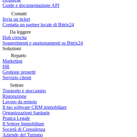
Guide e documentazione API
Contatti
Invia un ticket
Contatta un partner locale di Bitrix24
Da leggere
Hub crescita
Suggerimenti e aggiornamenti su Bitrix24
Soluzioni
Reparto
Marketing
HR
Gestione progetti
Servizio clienti
Settore
Trasporto e stoccaggio
Ristorazione
Lavoro da remoto
Il tuo software CRM immobiliare
Organizzazioni Sanitarie
Pratica Legale
Il Settore Immobiliare
Società di Consulenza
Aziende del Turismo