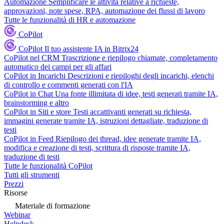
Automazione
Semplificare le attività relative a richieste,
approvazioni, note spese, RPA, automazione dei flussi di lavoro
Tutte le funzionalità di HR e automazione
CoPilot
CoPilot
Il tuo assistente IA in Bitrix24
CoPilot nel CRM
Trascrizione e riepilogo chiamate, completamento
automatico dei campi per gli affari
CoPilot in Incarichi
Descrizioni e riepiloghi degli incarichi, elenchi
di controllo e commenti generati con l'IA
CoPilot in Chat
Una fonte illimitata di idee, testi generati tramite IA,
brainstorming e altro
CoPilot in Siti e store
Testi accattivanti generati su richiesta,
immagini generate tramite IA, istruzioni dettagliate, traduzione di
testi
CoPilot in Feed
Riepilogo dei thread, idee generate tramite IA,
modifica e creazione di testi, scrittura di risposte tramite IA,
traduzione di testi
Tutte le funzionalità CoPilot
Tutti gli strumenti
Prezzi
Risorse
Materiale di formazione
Webinar
Helpdesk