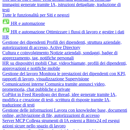
immagini generate tramite IA, istruzioni dettagliate, traduzione di
testi
Tutte le funzionalità per Siti e negozi
HR e automazione
HR e automazione
Ottimizzare i flussi di lavoro e gestire i dati
HR
Gestione dei dipendenti
Profili dei dipendenti, struttura aziendale,
autorizzazioni di accesso, Active Directory
Cultura e coinvolgimento
Notizie aziendali, sondaggi, badge di
apprezzamento, tag, notifiche personali
HR su dispositivi mobili
Chat, videochiamate, profili dei dipendenti,
approvazioni e notifiche mobile
Gestione del lavoro
Monitora le prestazioni dei dipendenti con KPI,
rapporti di lavoro, visualizzazione Supervisione
Comunicazioni interne
Comunica tramite annunci video,
promemoria, chat pubbliche e private
CoPilot in Feed
Riepilogo dei thread, idee generate tramite IA,
modifica e creazione di testi, scrittura di risposte tramite IA,
traduzione di testi
Gestione delle informazioni
Lavora con knowledge base, documenti
online, archiviazione di file, autorizzazioni di accesso
Server MCP
Collega strumenti di IA esterni a Bitrix24 ed esegui
azioni sicure nello spazio di lavoro