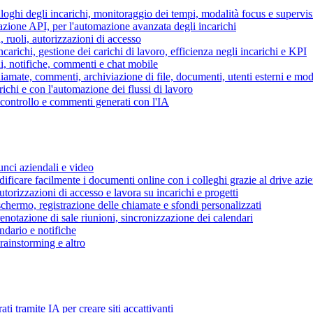
piloghi degli incarichi, monitoraggio dei tempi, modalità focus e supervi
grazione API, per l'automazione avanzata degli incarichi
, ruoli, autorizzazioni di accesso
ncarichi, gestione dei carichi di lavoro, efficienza negli incarichi e KPI
i, notifiche, commenti e chat mobile
mate, commenti, archiviazione di file, documenti, utenti esterni e mode
ichi e con l'automazione dei flussi di lavoro
i controllo e commenti generati con l'IA
unci aziendali e video
ificare facilmente i documenti online con i colleghi grazie al drive azi
utorizzazioni di accesso e lavora su incarichi e progetti
hermo, registrazione delle chiamate e sfondi personalizzati
renotazione di sale riunioni, sincronizzazione dei calendari
dario e notifiche
brainstorming e altro
ti tramite IA per creare siti accattivanti