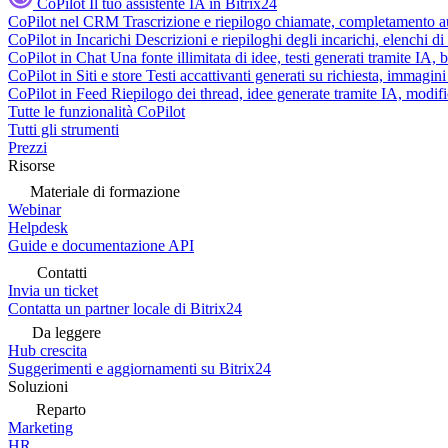
CoPilot
Il tuo assistente IA in Bitrix24
CoPilot nel CRM
Trascrizione e riepilogo chiamate, completamento au
CoPilot in Incarichi
Descrizioni e riepiloghi degli incarichi, elenchi d
CoPilot in Chat
Una fonte illimitata di idee, testi generati tramite IA, 
CoPilot in Siti e store
Testi accattivanti generati su richiesta, immagini 
CoPilot in Feed
Riepilogo dei thread, idee generate tramite IA, modifica
Tutte le funzionalità CoPilot
Tutti gli strumenti
Prezzi
Risorse
Materiale di formazione
Webinar
Helpdesk
Guide e documentazione API
Contatti
Invia un ticket
Contatta un partner locale di Bitrix24
Da leggere
Hub crescita
Suggerimenti e aggiornamenti su Bitrix24
Soluzioni
Reparto
Marketing
HR