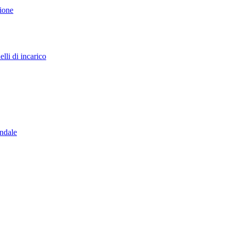
sione
lli di incarico
endale