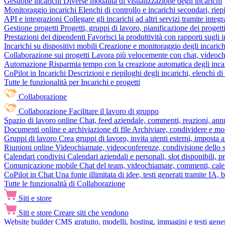
Gestione incarichi
Diverse modalità di visualizzazione degli incarichi
Monitoraggio incarichi
Elenchi di controllo e incarichi secondari, rie
API e integrazioni
Collegare gli incarichi ad altri servizi tramite inte
Gestione progetti
Progetti, gruppi di lavoro, pianificazione dei progetti
Prestazioni dei dipendenti
Favorisci la produttività con rapporti sugli i
Incarichi su dispositivi mobili
Creazione e monitoraggio degli incarich
Collaborazione sui progetti
Lavora più velocemente con chat, videochia
Automazione
Risparmia tempo con la creazione automatica degli incar
CoPilot in Incarichi
Descrizioni e riepiloghi degli incarichi, elenchi d
Tutte le funzionalità per Incarichi e progetti
Collaborazione
Collaborazione
Facilitare il lavoro di gruppo
Spazio di lavoro online
Chat, feed aziendale, commenti, reazioni, ann
Documenti online e archiviazione di file
Archiviare, condividere e mod
Gruppi di lavoro
Crea gruppi di lavoro, invita utenti esterni, imposta a
Riunioni online
Videochiamate, videoconferenze, condivisione dello sc
Calendari condivisi
Calendari aziendali e personali, slot disponibili, p
Comunicazione mobile
Chat del team, videochiamate, commenti, calen
CoPilot in Chat
Una fonte illimitata di idee, testi generati tramite IA, 
Tutte le funzionalità di Collaborazione
Siti e store
Siti e store
Creare siti che vendono
Website builder
CMS gratuito, modelli, hosting, immagini e testi genera