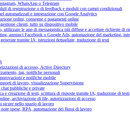
 Instagram, WhatsApp o Telegram
duli di registrazione o di feedback e moduli con campi condizionali
nel automatizzati e integrazione con Google Analytics
razione ordini, consegne e pagamenti online
gestione clienti, tutto su dispositivo mobile
o, utilizzare le app di messaggistica più diffuse e accettare richieste di r
eting, annunci Facebook o Google Ads, automazione del marketing, in
generate tramite IA, istruzioni dettagliate, traduzione di testi
HR
torizzazioni di accesso, Active Directory
zamento, tag, notifiche personali
approvazioni e notifiche mobile
apporti di lavoro, visualizzazione Supervisione
chat pubbliche e private
 e creazione di testi, scrittura di risposte tramite IA, traduzione di testi
ne, archiviazione di file, autorizzazioni di accesso
i sicure nello spazio di lavoro
ni, note spese, RPA, automazione dei flussi di lavoro