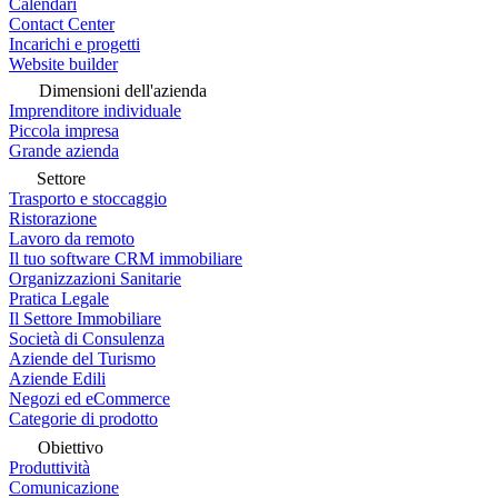
Calendari
Contact Center
Incarichi e progetti
Website builder
Dimensioni dell'azienda
Imprenditore individuale
Piccola impresa
Grande azienda
Settore
Trasporto e stoccaggio
Ristorazione
Lavoro da remoto
Il tuo software CRM immobiliare
Organizzazioni Sanitarie
Pratica Legale
Il Settore Immobiliare
Società di Consulenza
Aziende del Turismo
Aziende Edili
Negozi ed eCommerce
Categorie di prodotto
Obiettivo
Produttività
Comunicazione