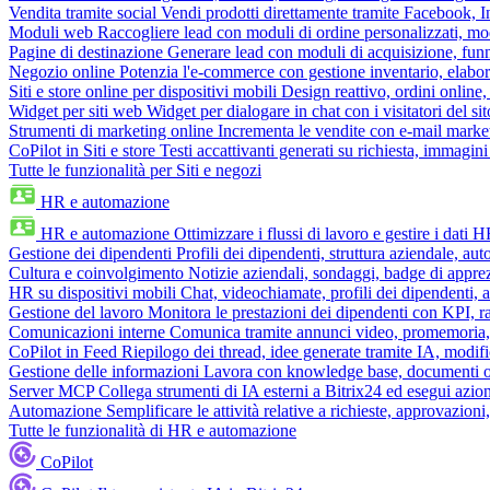
Vendita tramite social
Vendi prodotti direttamente tramite Facebook,
Moduli web
Raccogliere lead con moduli di ordine personalizzati, mo
Pagine di destinazione
Generare lead con moduli di acquisizione, fun
Negozio online
Potenzia l'e-commerce con gestione inventario, elabo
Siti e store online per dispositivi mobili
Design reattivo, ordini online, 
Widget per siti web
Widget per dialogare in chat con i visitatori del sit
Strumenti di marketing online
Incrementa le vendite con e-mail mark
CoPilot in Siti e store
Testi accattivanti generati su richiesta, immagini 
Tutte le funzionalità per Siti e negozi
HR e automazione
HR e automazione
Ottimizzare i flussi di lavoro e gestire i dati 
Gestione dei dipendenti
Profili dei dipendenti, struttura aziendale, au
Cultura e coinvolgimento
Notizie aziendali, sondaggi, badge di apprez
HR su dispositivi mobili
Chat, videochiamate, profili dei dipendenti, 
Gestione del lavoro
Monitora le prestazioni dei dipendenti con KPI, r
Comunicazioni interne
Comunica tramite annunci video, promemoria, 
CoPilot in Feed
Riepilogo dei thread, idee generate tramite IA, modifica
Gestione delle informazioni
Lavora con knowledge base, documenti onli
Server MCP
Collega strumenti di IA esterni a Bitrix24 ed esegui azion
Automazione
Semplificare le attività relative a richieste, approvazio
Tutte le funzionalità di HR e automazione
CoPilot