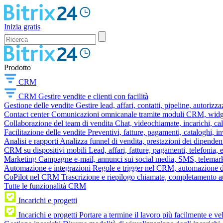
Inizia gratis
Prodotto
CRM
CRM
Gestire vendite e clienti con facilità
Gestione delle vendite
Gestire lead, affari, contatti, pipeline, autorizz
Contact center
Comunicazioni omnicanale tramite moduli CRM, widget 
Collaborazione del team di vendita
Chat, videochiamate, incarichi, ca
Facilitazione delle vendite
Preventivi, fatture, pagamenti, cataloghi, i
Analisi e rapporti
Analizza funnel di vendita, prestazioni dei dipendent
CRM su dispositivi mobili
Lead, affari, fatture, pagamenti, telefonia,
Marketing
Campagne e-mail, annunci sui social media, SMS, telemark
Automazione e integrazioni
Regole e trigger nel CRM, automazione dei
CoPilot nel CRM
Trascrizione e riepilogo chiamate, completamento au
Tutte le funzionalità CRM
Incarichi e progetti
Incarichi e progetti
Portare a termine il lavoro più facilmente e v