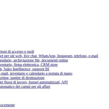
azioni di accesso e ruoli
per siti web, live chat, WhatsApp, Instagram, telefono, e-mail
lendario, archiviazione file, documenti online
nventario, firma elettronica, CRM store
i, Sales Intelligence, rapporti BI
 e-mail, inventario e calendario a portata di mano
eting, pagine di destinazione
 flussi di lavoro, funnel automatizzati, API
tomatico dei campi per gli affari
elocemente