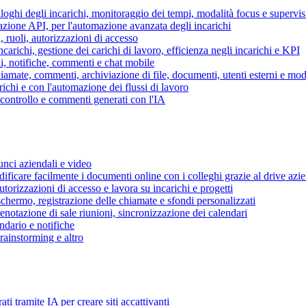
piloghi degli incarichi, monitoraggio dei tempi, modalità focus e supervi
grazione API, per l'automazione avanzata degli incarichi
, ruoli, autorizzazioni di accesso
ncarichi, gestione dei carichi di lavoro, efficienza negli incarichi e KPI
i, notifiche, commenti e chat mobile
mate, commenti, archiviazione di file, documenti, utenti esterni e mode
ichi e con l'automazione dei flussi di lavoro
i controllo e commenti generati con l'IA
unci aziendali e video
ificare facilmente i documenti online con i colleghi grazie al drive azi
utorizzazioni di accesso e lavora su incarichi e progetti
hermo, registrazione delle chiamate e sfondi personalizzati
renotazione di sale riunioni, sincronizzazione dei calendari
dario e notifiche
brainstorming e altro
ti tramite IA per creare siti accattivanti