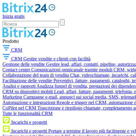
Inizia gratis
Prodotto
CRM
CRM
Gestire vendite e clienti con facilità
Gestione delle vendite
Gestire lead, affari, contatti, pipeline, autorizz
Contact center
Comunicazioni omnicanale tramite moduli CRM, widget 
Collaborazione del team di vendita
Chat, videochiamate, incarichi, ca
Facilitazione delle vendite
Preventivi, fatture, pagamenti, cataloghi, i
Analisi e rapporti
Analizza funnel di vendita, prestazioni dei dipendent
CRM su dispositivi mobili
Lead, affari, fatture, pagamenti, telefonia,
Marketing
Campagne e-mail, annunci sui social media, SMS, telemark
Automazione e integrazioni
Regole e trigger nel CRM, automazione dei
CoPilot nel CRM
Trascrizione e riepilogo chiamate, completamento au
Tutte le funzionalità CRM
Incarichi e progetti
Incarichi e progetti
Portare a termine il lavoro più facilmente e v