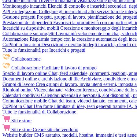
Gestione incarichi
Diverse modalità di visualizzazione degli incarichi
Monitoraggio incarichi
Elenchi di controllo e incarichi secondari, rie
API e integrazioni
Collegare gli incarichi ad altri servizi tramite inte
Gestione progetti
Progetti, gruppi di lavoro, pianificazione dei progetti
Prestazioni dei dipendenti
Favorisci la produttività con rapporti sugli i
Incarichi su dispositivi mobili
Creazione e monitoraggio degli incarich
Collaborazione sui progetti
Lavora più velocemente con chat, videochia
Automazione
Risparmia tempo con la creazione automatica degli incar
CoPilot in Incarichi
Descrizioni e riepiloghi degli incarichi, elenchi d
Tutte le funzionalità per Incarichi e progetti
Collaborazione
Collaborazione
Facilitare il lavoro di gruppo
Spazio di lavoro online
Chat, feed aziendale, commenti, reazioni, ann
Documenti online e archiviazione di file
Archiviare, condividere e mod
Gruppi di lavoro
Crea gruppi di lavoro, invita utenti esterni, imposta a
Riunioni online
Videochiamate, videoconferenze, condivisione dello sc
Calendari condivisi
Calendari aziendali e personali, slot disponibili, p
Comunicazione mobile
Chat del team, videochiamate, commenti, calen
CoPilot in Chat
Una fonte illimitata di idee, testi generati tramite IA, 
Tutte le funzionalità di Collaborazione
Siti e store
Siti e store
Creare siti che vendono
Website builder
CMS gratuito, modelli, hosting, immagini e testi genera