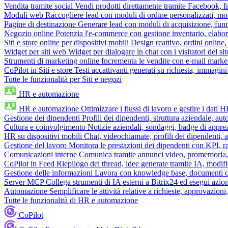
Vendita tramite social
Vendi prodotti direttamente tramite Facebook,
Moduli web
Raccogliere lead con moduli di ordine personalizzati, mo
Pagine di destinazione
Generare lead con moduli di acquisizione, fun
Negozio online
Potenzia l'e-commerce con gestione inventario, elabo
Siti e store online per dispositivi mobili
Design reattivo, ordini online, 
Widget per siti web
Widget per dialogare in chat con i visitatori del sit
Strumenti di marketing online
Incrementa le vendite con e-mail mark
CoPilot in Siti e store
Testi accattivanti generati su richiesta, immagini 
Tutte le funzionalità per Siti e negozi
HR e automazione
HR e automazione
Ottimizzare i flussi di lavoro e gestire i dati 
Gestione dei dipendenti
Profili dei dipendenti, struttura aziendale, au
Cultura e coinvolgimento
Notizie aziendali, sondaggi, badge di apprez
HR su dispositivi mobili
Chat, videochiamate, profili dei dipendenti, 
Gestione del lavoro
Monitora le prestazioni dei dipendenti con KPI, r
Comunicazioni interne
Comunica tramite annunci video, promemoria, 
CoPilot in Feed
Riepilogo dei thread, idee generate tramite IA, modifica
Gestione delle informazioni
Lavora con knowledge base, documenti onli
Server MCP
Collega strumenti di IA esterni a Bitrix24 ed esegui azion
Automazione
Semplificare le attività relative a richieste, approvazio
Tutte le funzionalità di HR e automazione
CoPilot