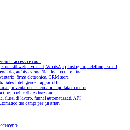
azioni di accesso e ruoli
per siti web, live chat, WhatsApp, Instagram, telefono, e-mail
lendario, archiviazione file, documenti online
nventario, firma elettronica, CRM store
i, Sales Intelligence, rapporti BI
 e-mail, inventario e calendario a portata di mano
eting, pagine di destinazione
 flussi di lavoro, funnel automatizzati, API
tomatico dei campi per gli affari
elocemente