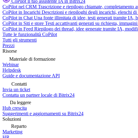
CoPilot
Il tuo assistente IA in Bitrix24
CoPilot nel CRM
Trascrizione e riepilogo chiamate, completamento au
CoPilot in Incarichi
Descrizioni e riepiloghi degli incarichi, elenchi d
CoPilot in Chat
Una fonte illimitata di idee, testi generati tramite IA, 
CoPilot in Siti e store
Testi accattivanti generati su richiesta, immagini 
CoPilot in Feed
Riepilogo dei thread, idee generate tramite IA, modifica
Tutte le funzionalità CoPilot
Tutti gli strumenti
Prezzi
Risorse
Materiale di formazione
Webinar
Helpdesk
Guide e documentazione API
Contatti
Invia un ticket
Contatta un partner locale di Bitrix24
Da leggere
Hub crescita
Suggerimenti e aggiornamenti su Bitrix24
Soluzioni
Reparto
Marketing
HR