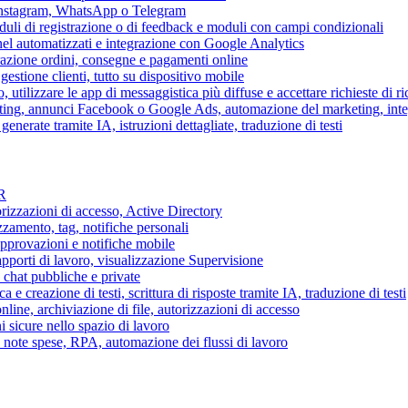
 Instagram, WhatsApp o Telegram
duli di registrazione o di feedback e moduli con campi condizionali
nel automatizzati e integrazione con Google Analytics
razione ordini, consegne e pagamenti online
gestione clienti, tutto su dispositivo mobile
o, utilizzare le app di messaggistica più diffuse e accettare richieste di r
eting, annunci Facebook o Google Ads, automazione del marketing, in
generate tramite IA, istruzioni dettagliate, traduzione di testi
HR
torizzazioni di accesso, Active Directory
zamento, tag, notifiche personali
approvazioni e notifiche mobile
apporti di lavoro, visualizzazione Supervisione
chat pubbliche e private
 e creazione di testi, scrittura di risposte tramite IA, traduzione di testi
ne, archiviazione di file, autorizzazioni di accesso
i sicure nello spazio di lavoro
ni, note spese, RPA, automazione dei flussi di lavoro