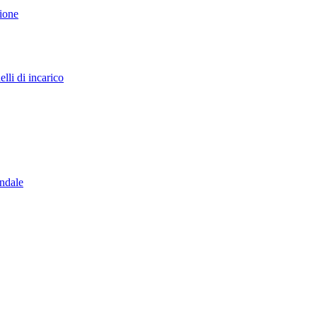
sione
lli di incarico
endale