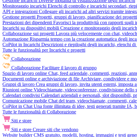
Gestione incarichi
Diverse modalità di visualizzazione degli incarichi
Monitoraggio incarichi
Elenchi di controllo e incarichi secondari, rie
API e integrazioni
Collegare gli incarichi ad altri servizi tramite inte
Gestione progetti
Progetti, gruppi di lavoro, pianificazione dei progetti
Prestazioni dei dipendenti
Favorisci la produttività con rapporti sugli i
Incarichi su dispositivi mobili
Creazione e monitoraggio degli incarich
Collaborazione sui progetti
Lavora più velocemente con chat, videochia
Automazione
Risparmia tempo con la creazione automatica degli incar
CoPilot in Incarichi
Descrizioni e riepiloghi degli incarichi, elenchi d
Tutte le funzionalità per Incarichi e progetti
Collaborazione
Collaborazione
Facilitare il lavoro di gruppo
Spazio di lavoro online
Chat, feed aziendale, commenti, reazioni, ann
Documenti online e archiviazione di file
Archiviare, condividere e mod
Gruppi di lavoro
Crea gruppi di lavoro, invita utenti esterni, imposta a
Riunioni online
Videochiamate, videoconferenze, condivisione dello sc
Calendari condivisi
Calendari aziendali e personali, slot disponibili, p
Comunicazione mobile
Chat del team, videochiamate, commenti, calen
CoPilot in Chat
Una fonte illimitata di idee, testi generati tramite IA, 
Tutte le funzionalità di Collaborazione
Siti e store
Siti e store
Creare siti che vendono
Website builder
CMS gratuito, modelli, hosting, immagini e testi genera