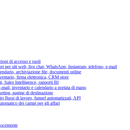
azioni di accesso e ruoli
per siti web, live chat, WhatsApp, Instagram, telefono, e-mail
lendario, archiviazione file, documenti online
nventario, firma elettronica, CRM store
i, Sales Intelligence, rapporti BI
 e-mail, inventario e calendario a portata di mano
eting, pagine di destinazione
 flussi di lavoro, funnel automatizzati, API
tomatico dei campi per gli affari
elocemente