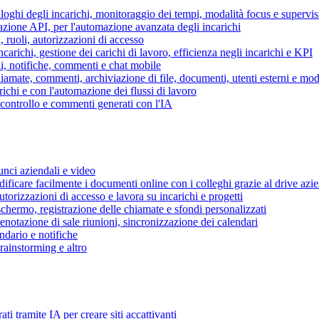
piloghi degli incarichi, monitoraggio dei tempi, modalità focus e supervi
grazione API, per l'automazione avanzata degli incarichi
, ruoli, autorizzazioni di accesso
ncarichi, gestione dei carichi di lavoro, efficienza negli incarichi e KPI
i, notifiche, commenti e chat mobile
mate, commenti, archiviazione di file, documenti, utenti esterni e mode
ichi e con l'automazione dei flussi di lavoro
i controllo e commenti generati con l'IA
unci aziendali e video
ificare facilmente i documenti online con i colleghi grazie al drive azi
utorizzazioni di accesso e lavora su incarichi e progetti
hermo, registrazione delle chiamate e sfondi personalizzati
renotazione di sale riunioni, sincronizzazione dei calendari
dario e notifiche
brainstorming e altro
ti tramite IA per creare siti accattivanti