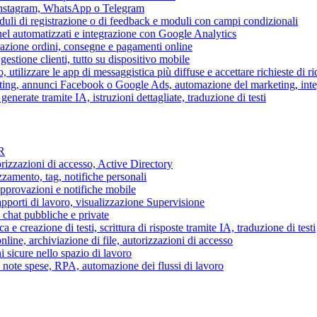
 Instagram, WhatsApp o Telegram
duli di registrazione o di feedback e moduli con campi condizionali
nel automatizzati e integrazione con Google Analytics
razione ordini, consegne e pagamenti online
gestione clienti, tutto su dispositivo mobile
o, utilizzare le app di messaggistica più diffuse e accettare richieste di r
eting, annunci Facebook o Google Ads, automazione del marketing, in
generate tramite IA, istruzioni dettagliate, traduzione di testi
HR
torizzazioni di accesso, Active Directory
zamento, tag, notifiche personali
approvazioni e notifiche mobile
apporti di lavoro, visualizzazione Supervisione
chat pubbliche e private
 e creazione di testi, scrittura di risposte tramite IA, traduzione di testi
ne, archiviazione di file, autorizzazioni di accesso
i sicure nello spazio di lavoro
ni, note spese, RPA, automazione dei flussi di lavoro