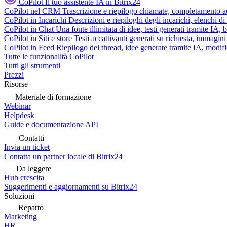
CoPilot
Il tuo assistente IA in Bitrix24
CoPilot nel CRM
Trascrizione e riepilogo chiamate, completamento au
CoPilot in Incarichi
Descrizioni e riepiloghi degli incarichi, elenchi d
CoPilot in Chat
Una fonte illimitata di idee, testi generati tramite IA, 
CoPilot in Siti e store
Testi accattivanti generati su richiesta, immagini 
CoPilot in Feed
Riepilogo dei thread, idee generate tramite IA, modifica
Tutte le funzionalità CoPilot
Tutti gli strumenti
Prezzi
Risorse
Materiale di formazione
Webinar
Helpdesk
Guide e documentazione API
Contatti
Invia un ticket
Contatta un partner locale di Bitrix24
Da leggere
Hub crescita
Suggerimenti e aggiornamenti su Bitrix24
Soluzioni
Reparto
Marketing
HR