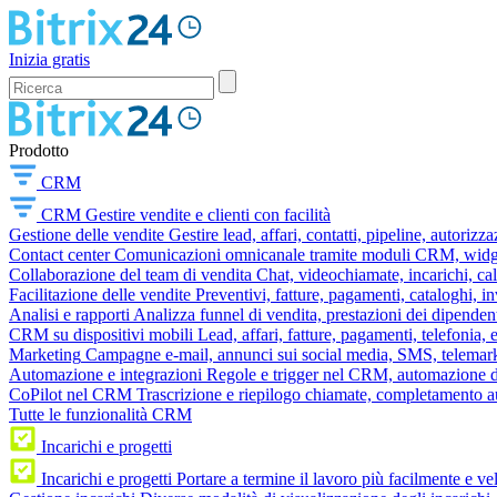
Inizia gratis
Prodotto
CRM
CRM
Gestire vendite e clienti con facilità
Gestione delle vendite
Gestire lead, affari, contatti, pipeline, autorizz
Contact center
Comunicazioni omnicanale tramite moduli CRM, widget 
Collaborazione del team di vendita
Chat, videochiamate, incarichi, ca
Facilitazione delle vendite
Preventivi, fatture, pagamenti, cataloghi, i
Analisi e rapporti
Analizza funnel di vendita, prestazioni dei dipendent
CRM su dispositivi mobili
Lead, affari, fatture, pagamenti, telefonia,
Marketing
Campagne e-mail, annunci sui social media, SMS, telemark
Automazione e integrazioni
Regole e trigger nel CRM, automazione dei
CoPilot nel CRM
Trascrizione e riepilogo chiamate, completamento au
Tutte le funzionalità CRM
Incarichi e progetti
Incarichi e progetti
Portare a termine il lavoro più facilmente e v