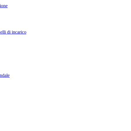
sione
lli di incarico
endale