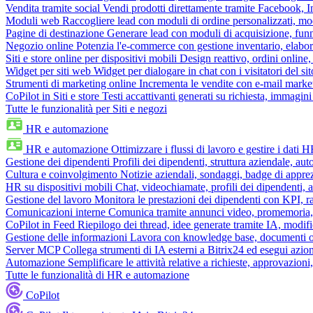
Vendita tramite social
Vendi prodotti direttamente tramite Facebook,
Moduli web
Raccogliere lead con moduli di ordine personalizzati, mo
Pagine di destinazione
Generare lead con moduli di acquisizione, fun
Negozio online
Potenzia l'e-commerce con gestione inventario, elabo
Siti e store online per dispositivi mobili
Design reattivo, ordini online, 
Widget per siti web
Widget per dialogare in chat con i visitatori del sit
Strumenti di marketing online
Incrementa le vendite con e-mail mark
CoPilot in Siti e store
Testi accattivanti generati su richiesta, immagini 
Tutte le funzionalità per Siti e negozi
HR e automazione
HR e automazione
Ottimizzare i flussi di lavoro e gestire i dati 
Gestione dei dipendenti
Profili dei dipendenti, struttura aziendale, au
Cultura e coinvolgimento
Notizie aziendali, sondaggi, badge di apprez
HR su dispositivi mobili
Chat, videochiamate, profili dei dipendenti, 
Gestione del lavoro
Monitora le prestazioni dei dipendenti con KPI, r
Comunicazioni interne
Comunica tramite annunci video, promemoria, 
CoPilot in Feed
Riepilogo dei thread, idee generate tramite IA, modifica
Gestione delle informazioni
Lavora con knowledge base, documenti onli
Server MCP
Collega strumenti di IA esterni a Bitrix24 ed esegui azion
Automazione
Semplificare le attività relative a richieste, approvazio
Tutte le funzionalità di HR e automazione
CoPilot