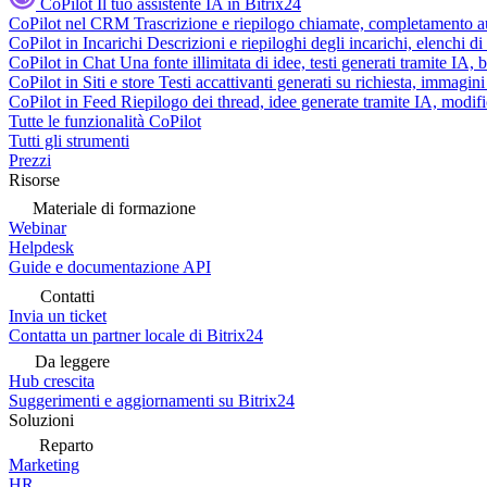
CoPilot
Il tuo assistente IA in Bitrix24
CoPilot nel CRM
Trascrizione e riepilogo chiamate, completamento au
CoPilot in Incarichi
Descrizioni e riepiloghi degli incarichi, elenchi d
CoPilot in Chat
Una fonte illimitata di idee, testi generati tramite IA, 
CoPilot in Siti e store
Testi accattivanti generati su richiesta, immagini 
CoPilot in Feed
Riepilogo dei thread, idee generate tramite IA, modifica
Tutte le funzionalità CoPilot
Tutti gli strumenti
Prezzi
Risorse
Materiale di formazione
Webinar
Helpdesk
Guide e documentazione API
Contatti
Invia un ticket
Contatta un partner locale di Bitrix24
Da leggere
Hub crescita
Suggerimenti e aggiornamenti su Bitrix24
Soluzioni
Reparto
Marketing
HR