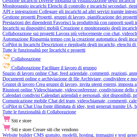
Gestione incarichi
Diverse modalità di visualizzazione degli incarichi
Monitoraggio incarichi
Elenchi di controllo e incarichi secondari, rie
API e integrazioni
Collegare gli incarichi ad altri servizi tramite inte
Gestione progetti
Progetti, gruppi di lavoro, pianificazione dei progetti
Prestazioni dei dipendenti
Favorisci la produttività con rapporti sugli i
Incarichi su dispositivi mobili
Creazione e monitoraggio degli incarich
Collaborazione sui progetti
Lavora più velocemente con chat, videochia
Automazione
Risparmia tempo con la creazione automatica degli incar
CoPilot in Incarichi
Descrizioni e riepiloghi degli incarichi, elenchi d
Tutte le funzionalità per Incarichi e progetti
Collaborazione
Collaborazione
Facilitare il lavoro di gruppo
Spazio di lavoro online
Chat, feed aziendale, commenti, reazioni, ann
Documenti online e archiviazione di file
Archiviare, condividere e mod
Gruppi di lavoro
Crea gruppi di lavoro, invita utenti esterni, imposta a
Riunioni online
Videochiamate, videoconferenze, condivisione dello sc
Calendari condivisi
Calendari aziendali e personali, slot disponibili, p
Comunicazione mobile
Chat del team, videochiamate, commenti, calen
CoPilot in Chat
Una fonte illimitata di idee, testi generati tramite IA, 
Tutte le funzionalità di Collaborazione
Siti e store
Siti e store
Creare siti che vendono
Website builder
CMS gratuito, modelli, hosting, immagini e testi genera