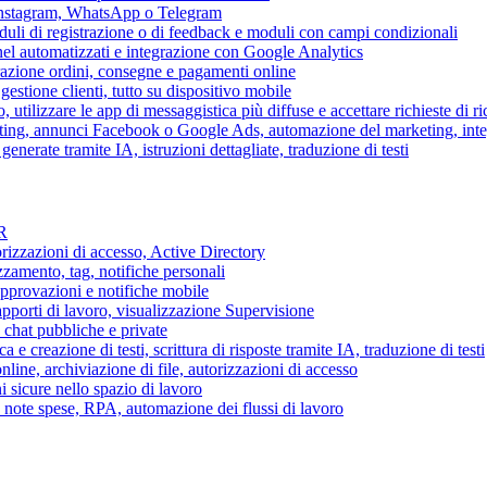
 Instagram, WhatsApp o Telegram
duli di registrazione o di feedback e moduli con campi condizionali
nel automatizzati e integrazione con Google Analytics
razione ordini, consegne e pagamenti online
gestione clienti, tutto su dispositivo mobile
o, utilizzare le app di messaggistica più diffuse e accettare richieste di r
eting, annunci Facebook o Google Ads, automazione del marketing, in
generate tramite IA, istruzioni dettagliate, traduzione di testi
HR
torizzazioni di accesso, Active Directory
zamento, tag, notifiche personali
approvazioni e notifiche mobile
apporti di lavoro, visualizzazione Supervisione
chat pubbliche e private
 e creazione di testi, scrittura di risposte tramite IA, traduzione di testi
ne, archiviazione di file, autorizzazioni di accesso
i sicure nello spazio di lavoro
ni, note spese, RPA, automazione dei flussi di lavoro