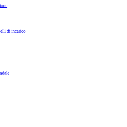
sione
lli di incarico
endale