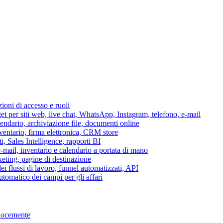
azioni di accesso e ruoli
per siti web, live chat, WhatsApp, Instagram, telefono, e-mail
lendario, archiviazione file, documenti online
nventario, firma elettronica, CRM store
i, Sales Intelligence, rapporti BI
 e-mail, inventario e calendario a portata di mano
eting, pagine di destinazione
 flussi di lavoro, funnel automatizzati, API
tomatico dei campi per gli affari
elocemente