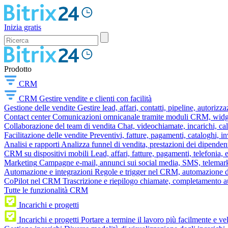
Inizia gratis
Prodotto
CRM
CRM
Gestire vendite e clienti con facilità
Gestione delle vendite
Gestire lead, affari, contatti, pipeline, autorizz
Contact center
Comunicazioni omnicanale tramite moduli CRM, widget 
Collaborazione del team di vendita
Chat, videochiamate, incarichi, ca
Facilitazione delle vendite
Preventivi, fatture, pagamenti, cataloghi, i
Analisi e rapporti
Analizza funnel di vendita, prestazioni dei dipendent
CRM su dispositivi mobili
Lead, affari, fatture, pagamenti, telefonia,
Marketing
Campagne e-mail, annunci sui social media, SMS, telemark
Automazione e integrazioni
Regole e trigger nel CRM, automazione dei
CoPilot nel CRM
Trascrizione e riepilogo chiamate, completamento au
Tutte le funzionalità CRM
Incarichi e progetti
Incarichi e progetti
Portare a termine il lavoro più facilmente e v