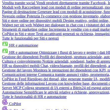
Vendita tramite social
Vendi prodotti direttamente tramite Facebook,
Moduli web
Raccogliere lead con moduli di ordine personalizzati, mo
Pagine di destinazione
Generare lead con moduli di acquisizione, fun
Negozio online
Potenzia l'e-commerce con gestione inventario, elabo
Siti e store online per dispositivi mobili
Design reattivo, ordini online, 
Widget per siti web
Widget per dialogare in chat con i visitatori del sit
Strumenti di marketing online
Incrementa le vendite con e-mail mark
CoPilot in Siti e store
Testi accattivanti generati su richiesta, immagini 
Tutte le funzionalità per Siti e negozi
HR e automazione
HR e automazione
Ottimizzare i flussi di lavoro e gestire i dati 
Gestione dei dipendenti
Profili dei dipendenti, struttura aziendale, au
Cultura e coinvolgimento
Notizie aziendali, sondaggi, badge di apprez
HR su dispositivi mobili
Chat, videochiamate, profili dei dipendenti, 
Gestione del lavoro
Monitora le prestazioni dei dipendenti con KPI, r
Comunicazioni interne
Comunica tramite annunci video, promemoria, 
CoPilot in Feed
Riepilogo dei thread, idee generate tramite IA, modifica
Gestione delle informazioni
Lavora con knowledge base, documenti onli
Server MCP
Collega strumenti di IA esterni a Bitrix24 ed esegui azion
Automazione
Semplificare le attività relative a richieste, approvazio
Tutte le funzionalità di HR e automazione
CoPilot