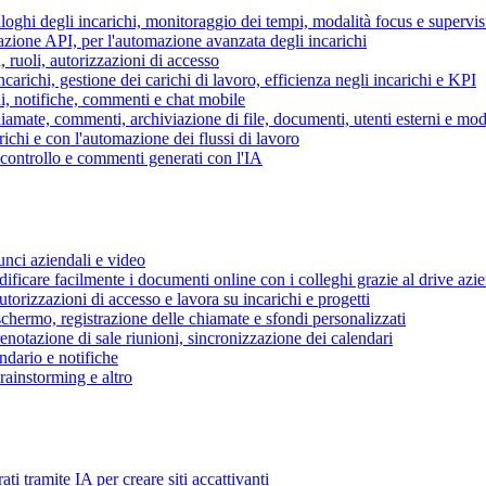
piloghi degli incarichi, monitoraggio dei tempi, modalità focus e supervi
grazione API, per l'automazione avanzata degli incarichi
, ruoli, autorizzazioni di accesso
ncarichi, gestione dei carichi di lavoro, efficienza negli incarichi e KPI
i, notifiche, commenti e chat mobile
mate, commenti, archiviazione di file, documenti, utenti esterni e mode
ichi e con l'automazione dei flussi di lavoro
i controllo e commenti generati con l'IA
unci aziendali e video
ificare facilmente i documenti online con i colleghi grazie al drive azi
utorizzazioni di accesso e lavora su incarichi e progetti
hermo, registrazione delle chiamate e sfondi personalizzati
renotazione di sale riunioni, sincronizzazione dei calendari
dario e notifiche
brainstorming e altro
ti tramite IA per creare siti accattivanti