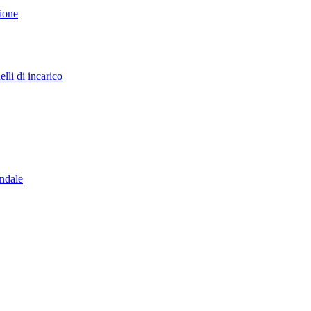
sione
lli di incarico
endale