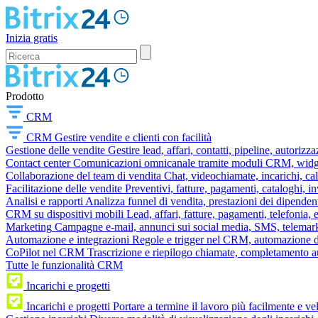
Inizia gratis
Prodotto
CRM
CRM
Gestire vendite e clienti con facilità
Gestione delle vendite
Gestire lead, affari, contatti, pipeline, autorizz
Contact center
Comunicazioni omnicanale tramite moduli CRM, widget 
Collaborazione del team di vendita
Chat, videochiamate, incarichi, ca
Facilitazione delle vendite
Preventivi, fatture, pagamenti, cataloghi, i
Analisi e rapporti
Analizza funnel di vendita, prestazioni dei dipendent
CRM su dispositivi mobili
Lead, affari, fatture, pagamenti, telefonia,
Marketing
Campagne e-mail, annunci sui social media, SMS, telemark
Automazione e integrazioni
Regole e trigger nel CRM, automazione dei
CoPilot nel CRM
Trascrizione e riepilogo chiamate, completamento au
Tutte le funzionalità CRM
Incarichi e progetti
Incarichi e progetti
Portare a termine il lavoro più facilmente e v