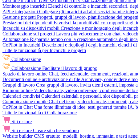
Gestione incarichi
Diverse modalità di visualizzazione degli incarichi
Monitoraggio incarichi
Elenchi di controllo e incarichi secondari, rie
API e integrazioni
Collegare gli incarichi ad altri servizi tramite inte
Gestione progetti
Progetti, gruppi di lavoro, pianificazione dei progetti
Prestazioni dei dipendenti
Favorisci la produttività con rapporti sugli i
Incarichi su dispositivi mobili
Creazione e monitoraggio degli incarich
Collaborazione sui progetti
Lavora più velocemente con chat, videochia
Automazione
Risparmia tempo con la creazione automatica degli incar
CoPilot in Incarichi
Descrizioni e riepiloghi degli incarichi, elenchi d
Tutte le funzionalità per Incarichi e progetti
Collaborazione
Collaborazione
Facilitare il lavoro di gruppo
Spazio di lavoro online
Chat, feed aziendale, commenti, reazioni, ann
Documenti online e archiviazione di file
Archiviare, condividere e mod
Gruppi di lavoro
Crea gruppi di lavoro, invita utenti esterni, imposta a
Riunioni online
Videochiamate, videoconferenze, condivisione dello sc
Calendari condivisi
Calendari aziendali e personali, slot disponibili, p
Comunicazione mobile
Chat del team, videochiamate, commenti, calen
CoPilot in Chat
Una fonte illimitata di idee, testi generati tramite IA, 
Tutte le funzionalità di Collaborazione
Siti e store
Siti e store
Creare siti che vendono
Website builder
CMS gratuito, modelli, hosting, immagini e testi genera