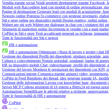
Vendita tramite social
Vendi prodotti direttamente tramite Facebook,
Moduli web
Raccogliere lead con moduli di ordine personalizzati, mo
Pagine di destinazione
Generare lead con moduli di acquisizione, fun
Negozio online
Potenzia l'e-commerce con gestione inventario, elabo
Siti e store online per dispositivi mobili
Design reattivo, ordini online, 
Widget per siti web
Widget per dialogare in chat con i visitatori del sit
Strumenti di marketing online
Incrementa le vendite con e-mail mark
CoPilot in Siti e store
Testi accattivanti generati su richiesta, immagini 
Tutte le funzionalità per Siti e negozi
HR e automazione
HR e automazione
Ottimizzare i flussi di lavoro e gestire i dati 
Gestione dei dipendenti
Profili dei dipendenti, struttura aziendale, au
Cultura e coinvolgimento
Notizie aziendali, sondaggi, badge di apprez
HR su dispositivi mobili
Chat, videochiamate, profili dei dipendenti, 
Gestione del lavoro
Monitora le prestazioni dei dipendenti con KPI, r
Comunicazioni interne
Comunica tramite annunci video, promemoria, 
CoPilot in Feed
Riepilogo dei thread, idee generate tramite IA, modifica
Gestione delle informazioni
Lavora con knowledge base, documenti onli
Server MCP
Collega strumenti di IA esterni a Bitrix24 ed esegui azion
Automazione
Semplificare le attività relative a richieste, approvazio
Tutte le funzionalità di HR e automazione
CoPilot