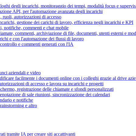
piloghi degli incarichi, monitoraggio dei tempi, modalità focus e supervi
grazione API, per l'automazione avanzata degli incarichi
, ruoli, autorizzazioni di accesso
ncarichi, gestione dei carichi di lavoro, efficienza negli incarichi e KPI
i, notifiche, commenti e chat mobile
mate, commenti, archiviazione di file, documenti, utenti esterni e mode
ichi e con l'automazione dei flussi di lavoro
i controllo e commenti generati con l'IA
unci aziendali e video
ificare facilmente i documenti online con i colleghi grazie al drive azi
utorizzazioni di accesso e lavora su incarichi e progetti
hermo, registrazione delle chiamate e sfondi personalizzati
renotazione di sale riunioni, sincronizzazione dei calendari
dario e notifiche
brainstorming e altro
ti tramite IA per creare siti accattivanti