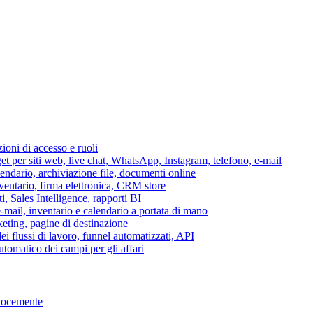
azioni di accesso e ruoli
per siti web, live chat, WhatsApp, Instagram, telefono, e-mail
lendario, archiviazione file, documenti online
nventario, firma elettronica, CRM store
i, Sales Intelligence, rapporti BI
 e-mail, inventario e calendario a portata di mano
eting, pagine di destinazione
 flussi di lavoro, funnel automatizzati, API
tomatico dei campi per gli affari
elocemente