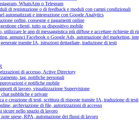
 Instagram, WhatsApp o Telegram
duli di registrazione o di feedback e moduli con campi condizionali
nel automatizzati e integrazione con Google Analytics
razione ordini, consegne e pagamenti online
gestione clienti, tutto su dispositivo mobile
o, utilizzare le app di messaggistica più diffuse e accettare richieste di r
eting, annunci Facebook o Google Ads, automazione del marketing, in
generate tramite IA, istruzioni dettagliate, traduzione di testi
HR
torizzazioni di accesso, Active Directory
zamento, tag, notifiche personali
approvazioni e notifiche mobile
apporti di lavoro, visualizzazione Supervisione
chat pubbliche e private
 e creazione di testi, scrittura di risposte tramite IA, traduzione di testi
ne, archiviazione di file, autorizzazioni di accesso
i sicure nello spazio di lavoro
ni, note spese, RPA, automazione dei flussi di lavoro