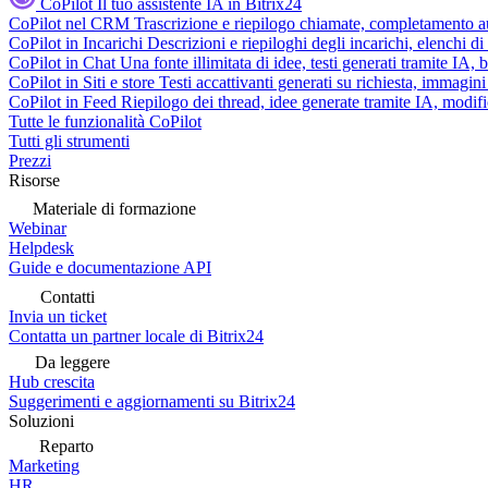
CoPilot
Il tuo assistente IA in Bitrix24
CoPilot nel CRM
Trascrizione e riepilogo chiamate, completamento au
CoPilot in Incarichi
Descrizioni e riepiloghi degli incarichi, elenchi d
CoPilot in Chat
Una fonte illimitata di idee, testi generati tramite IA, 
CoPilot in Siti e store
Testi accattivanti generati su richiesta, immagini 
CoPilot in Feed
Riepilogo dei thread, idee generate tramite IA, modifica
Tutte le funzionalità CoPilot
Tutti gli strumenti
Prezzi
Risorse
Materiale di formazione
Webinar
Helpdesk
Guide e documentazione API
Contatti
Invia un ticket
Contatta un partner locale di Bitrix24
Da leggere
Hub crescita
Suggerimenti e aggiornamenti su Bitrix24
Soluzioni
Reparto
Marketing
HR