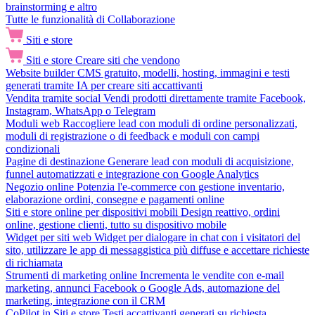
brainstorming e altro
Tutte le funzionalità di Collaborazione
Siti e store
Siti e store
Creare siti che vendono
Website builder
CMS gratuito, modelli, hosting, immagini e testi
generati tramite IA per creare siti accattivanti
Vendita tramite social
Vendi prodotti direttamente tramite Facebook,
Instagram, WhatsApp o Telegram
Moduli web
Raccogliere lead con moduli di ordine personalizzati,
moduli di registrazione o di feedback e moduli con campi
condizionali
Pagine di destinazione
Generare lead con moduli di acquisizione,
funnel automatizzati e integrazione con Google Analytics
Negozio online
Potenzia l'e-commerce con gestione inventario,
elaborazione ordini, consegne e pagamenti online
Siti e store online per dispositivi mobili
Design reattivo, ordini
online, gestione clienti, tutto su dispositivo mobile
Widget per siti web
Widget per dialogare in chat con i visitatori del
sito, utilizzare le app di messaggistica più diffuse e accettare richieste
di richiamata
Strumenti di marketing online
Incrementa le vendite con e-mail
marketing, annunci Facebook o Google Ads, automazione del
marketing, integrazione con il CRM
CoPilot in Siti e store
Testi accattivanti generati su richiesta,