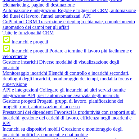
telemarketing, pagine di destinazione
Automazione e integrazioni
Regole e trigger nel CRM, automazione
dei flussi di lavoro, funnel automatizzati, API
CoPilot nel CRM
Trascrizione e riepilogo chiamate, completamento
automatico dei campi per gli affari
Tutte le funzionalità CRM
Incarichi e progetti
Incarichi e progetti
Portare a termine il lavoro più facilmente e
velocemente
Gestione incarichi
Diverse modalità di visualizzazione degli
incarichi
Monitoraggio incarichi
Elenchi di controllo e incarichi secondari,
riepiloghi degli incarichi, monitoraggio dei tempi, modalità focus e
supervisione
API e integrazioni
Collegare gli incarichi ad altri servizi tramite
integrazione API, per l'automazione avanzata degli incarichi
Gestione progetti
Progetti, gruppi di lavoro, pianificazione dei
progetti, ruoli, autorizzazioni di accesso
Prestazioni dei dipendenti
Favorisci la produttività con rapporti sugli
incarichi, gestione dei carichi di lavoro, efficienza negli incarichi e
KPI
Incarichi su dispositivi mobili
Creazione e monitoraggio degli
incarichi, notifiche, commenti e chat mobile