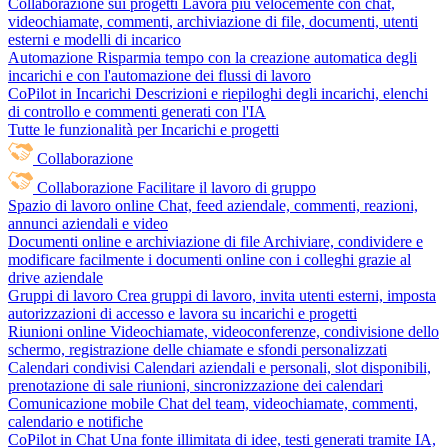
Collaborazione sui progetti
Lavora più velocemente con chat,
videochiamate, commenti, archiviazione di file, documenti, utenti
esterni e modelli di incarico
Automazione
Risparmia tempo con la creazione automatica degli
incarichi e con l'automazione dei flussi di lavoro
CoPilot in Incarichi
Descrizioni e riepiloghi degli incarichi, elenchi
di controllo e commenti generati con l'IA
Tutte le funzionalità per Incarichi e progetti
Collaborazione
Collaborazione
Facilitare il lavoro di gruppo
Spazio di lavoro online
Chat, feed aziendale, commenti, reazioni,
annunci aziendali e video
Documenti online e archiviazione di file
Archiviare, condividere e
modificare facilmente i documenti online con i colleghi grazie al
drive aziendale
Gruppi di lavoro
Crea gruppi di lavoro, invita utenti esterni, imposta
autorizzazioni di accesso e lavora su incarichi e progetti
Riunioni online
Videochiamate, videoconferenze, condivisione dello
schermo, registrazione delle chiamate e sfondi personalizzati
Calendari condivisi
Calendari aziendali e personali, slot disponibili,
prenotazione di sale riunioni, sincronizzazione dei calendari
Comunicazione mobile
Chat del team, videochiamate, commenti,
calendario e notifiche
CoPilot in Chat
Una fonte illimitata di idee, testi generati tramite IA,