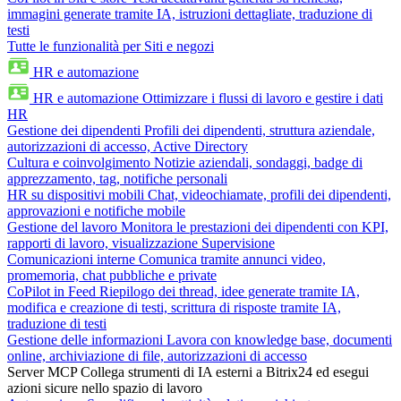
immagini generate tramite IA, istruzioni dettagliate, traduzione di
testi
Tutte le funzionalità per Siti e negozi
HR e automazione
HR e automazione
Ottimizzare i flussi di lavoro e gestire i dati
HR
Gestione dei dipendenti
Profili dei dipendenti, struttura aziendale,
autorizzazioni di accesso, Active Directory
Cultura e coinvolgimento
Notizie aziendali, sondaggi, badge di
apprezzamento, tag, notifiche personali
HR su dispositivi mobili
Chat, videochiamate, profili dei dipendenti,
approvazioni e notifiche mobile
Gestione del lavoro
Monitora le prestazioni dei dipendenti con KPI,
rapporti di lavoro, visualizzazione Supervisione
Comunicazioni interne
Comunica tramite annunci video,
promemoria, chat pubbliche e private
CoPilot in Feed
Riepilogo dei thread, idee generate tramite IA,
modifica e creazione di testi, scrittura di risposte tramite IA,
traduzione di testi
Gestione delle informazioni
Lavora con knowledge base, documenti
online, archiviazione di file, autorizzazioni di accesso
Server MCP
Collega strumenti di IA esterni a Bitrix24 ed esegui
azioni sicure nello spazio di lavoro