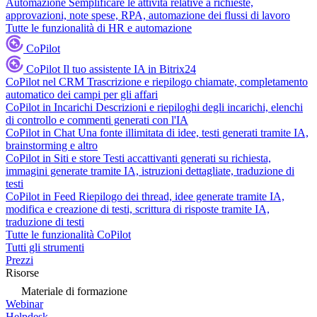
Automazione
Semplificare le attività relative a richieste,
approvazioni, note spese, RPA, automazione dei flussi di lavoro
Tutte le funzionalità di HR e automazione
CoPilot
CoPilot
Il tuo assistente IA in Bitrix24
CoPilot nel CRM
Trascrizione e riepilogo chiamate, completamento
automatico dei campi per gli affari
CoPilot in Incarichi
Descrizioni e riepiloghi degli incarichi, elenchi
di controllo e commenti generati con l'IA
CoPilot in Chat
Una fonte illimitata di idee, testi generati tramite IA,
brainstorming e altro
CoPilot in Siti e store
Testi accattivanti generati su richiesta,
immagini generate tramite IA, istruzioni dettagliate, traduzione di
testi
CoPilot in Feed
Riepilogo dei thread, idee generate tramite IA,
modifica e creazione di testi, scrittura di risposte tramite IA,
traduzione di testi
Tutte le funzionalità CoPilot
Tutti gli strumenti
Prezzi
Risorse
Materiale di formazione
Webinar
Helpdesk