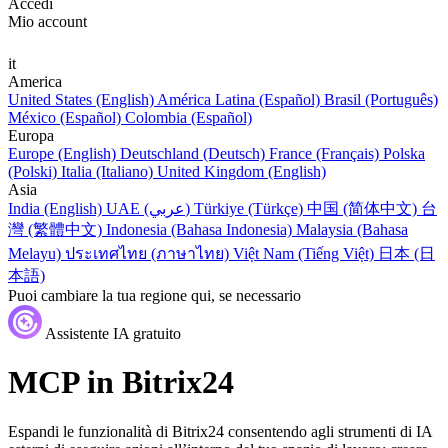
Accedi
Mio account
it
America
United States (English)
América Latina (Español)
Brasil (Português)
México (Español)
Colombia (Español)
Europa
Europe (English)
Deutschland (Deutsch)
France (Français)
Polska
(Polski)
Italia (Italiano)
United Kingdom (English)
Asia
India (English)
UAE (عربي)
Türkiye (Türkçe)
中国 (简体中文)
台
灣 (繁體中文)
Indonesia (Bahasa Indonesia)
Malaysia (Bahasa
Melayu)
ประเทศไทย (ภาษาไทย)
Việt Nam (Tiếng Việt)
日本 (日
本語)
Puoi cambiare la tua regione qui, se necessario
Assistente IA gratuito
MCP in Bitrix24
Espandi le funzionalità di Bitrix24 consentendo agli strumenti di IA