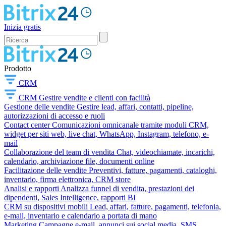
Inizia gratis
Prodotto
CRM
CRM
Gestire vendite e clienti con facilità
Gestione delle vendite
Gestire lead, affari, contatti, pipeline,
autorizzazioni di accesso e ruoli
Contact center
Comunicazioni omnicanale tramite moduli CRM,
widget per siti web, live chat, WhatsApp, Instagram, telefono, e-
mail
Collaborazione del team di vendita
Chat, videochiamate, incarichi,
calendario, archiviazione file, documenti online
Facilitazione delle vendite
Preventivi, fatture, pagamenti, cataloghi,
inventario, firma elettronica, CRM store
Analisi e rapporti
Analizza funnel di vendita, prestazioni dei
dipendenti, Sales Intelligence, rapporti BI
CRM su dispositivi mobili
Lead, affari, fatture, pagamenti, telefonia,
e-mail, inventario e calendario a portata di mano
Marketing
Campagne e-mail, annunci sui social media, SMS,