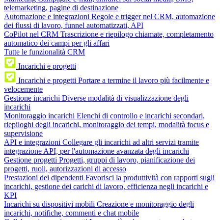
telemarketing, pagine di destinazione
Automazione e integrazioni
Regole e trigger nel CRM, automazione
dei flussi di lavoro, funnel automatizzati, API
CoPilot nel CRM
Trascrizione e riepilogo chiamate, completamento
automatico dei campi per gli affari
Tutte le funzionalità CRM
Incarichi e progetti
Incarichi e progetti
Portare a termine il lavoro più facilmente e
velocemente
Gestione incarichi
Diverse modalità di visualizzazione degli
incarichi
Monitoraggio incarichi
Elenchi di controllo e incarichi secondari,
riepiloghi degli incarichi, monitoraggio dei tempi, modalità focus e
supervisione
API e integrazioni
Collegare gli incarichi ad altri servizi tramite
integrazione API, per l'automazione avanzata degli incarichi
Gestione progetti
Progetti, gruppi di lavoro, pianificazione dei
progetti, ruoli, autorizzazioni di accesso
Prestazioni dei dipendenti
Favorisci la produttività con rapporti sugli
incarichi, gestione dei carichi di lavoro, efficienza negli incarichi e
KPI
Incarichi su dispositivi mobili
Creazione e monitoraggio degli
incarichi, notifiche, commenti e chat mobile