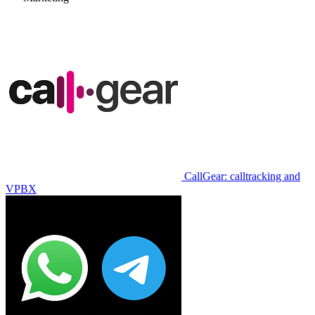
CallGear: calltracking and
VPBX