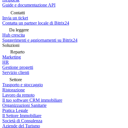
Guide e documentazione API
Contatti
Invia un ticket
Contatta un partner locale di Bitrix24
Da leggere
Hub crescita
Suggerimenti e aggiornamenti su Bitrix24
Soluzioni
Reparto
Marketing
HR
Gestione progetti
Servizio clienti
Settore
Trasporto e stoccaggio
Ristorazione
Lavoro da remoto
Il tuo software CRM immobiliare
Organizzazioni Sanitarie
Pratica Legale
Il Settore Immobiliare
Società di Consulenza
Aziende del Turismo