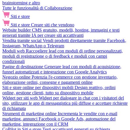
brainstorming e altro
Tutte le funzionalità di Collaborazione
Siti e store
Siti e store
Creare siti che vendono
Website builder
CMS gratuito, modelli, hosting, immagini e testi
generati tramite IA per creare siti accattivanti
Vendita tramite social
Vendi prodotti direttamente tramite Facebook,
Instagram, WhatsApp o Telegram
Moduli web
Raccogliere lead con moduli di ordine personalizzati,
moduli di registrazione o di feedback e moduli con campi
condizionali
Pagine di destinazione
Generare lead con moduli di acquisizione,
funnel automatizzati e integrazione con Google Analytics
Negozio online
Potenzia l'e-commerce con gestione inventario,
elaborazione ordini, consegne e pagamenti online
Siti e store online per dispositivi mobili
Design reattivo, ordini
online, gestione clienti, tutto su dispositivo mobile
Widget per siti web
Widget per dialogare in chat con i visitatori del
sito, utilizzare le app di messaggistica più diffuse e accettare richieste
di richiamata
Strumenti di marketing online
Incrementa le vendite con e-mail
marketing, annunci Facebook o Google Ads, automazione del
marketing, integrazione con il CRM
CoPilot in Siti e store
Testi accattivanti generati su richiesta,