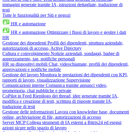
immagini generate tramite IA, istruzioni dettagliate, traduzione di
testi
Tutte le funzionalità per Siti e negozi
HR e automazione
HR e automazione
Ottimizzare i flussi di lavoro e gestire i dati
HR
Gestione dei dipendenti
Profili dei dipendenti, struttura aziendale,
autorizzazioni di accesso, Active Directory
Cultura e coinvolgimento
Notizie aziendali, sondaggi, badge di
apprezzamento, tag, notifiche personali
HR su dispositivi mobili
Chat, videochiamate, profili dei dipendenti,
approvazioni e notifiche mobile
Gestione del lavoro
Monitora le prestazioni dei dipendenti con KPI,
rapporti di lavoro, visualizzazione Supervisione
Comunicazioni interne
Comunica tramite annunci video,
promemoria, chat pubbliche e private
CoPilot in Feed
Riepilogo dei thread, idee generate tramite IA,
modifica e creazione di testi, scrittura di risposte tramite IA,
traduzione di testi
Gestione delle informazioni
Lavora con knowledge base, documenti
online, archiviazione di file, autorizzazioni di accesso
Server MCP
Collega strumenti di IA esterni a Bitrix24 ed esegui
azioni sicure nello spazio di lavoro