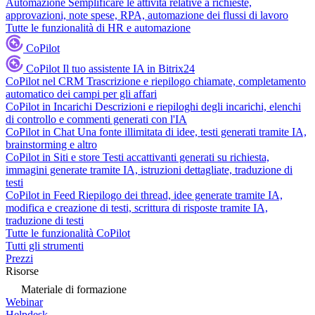
Automazione
Semplificare le attività relative a richieste,
approvazioni, note spese, RPA, automazione dei flussi di lavoro
Tutte le funzionalità di HR e automazione
CoPilot
CoPilot
Il tuo assistente IA in Bitrix24
CoPilot nel CRM
Trascrizione e riepilogo chiamate, completamento
automatico dei campi per gli affari
CoPilot in Incarichi
Descrizioni e riepiloghi degli incarichi, elenchi
di controllo e commenti generati con l'IA
CoPilot in Chat
Una fonte illimitata di idee, testi generati tramite IA,
brainstorming e altro
CoPilot in Siti e store
Testi accattivanti generati su richiesta,
immagini generate tramite IA, istruzioni dettagliate, traduzione di
testi
CoPilot in Feed
Riepilogo dei thread, idee generate tramite IA,
modifica e creazione di testi, scrittura di risposte tramite IA,
traduzione di testi
Tutte le funzionalità CoPilot
Tutti gli strumenti
Prezzi
Risorse
Materiale di formazione
Webinar
Helpdesk