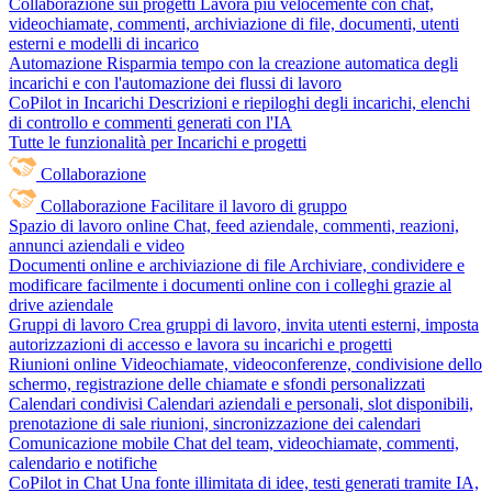
Collaborazione sui progetti
Lavora più velocemente con chat,
videochiamate, commenti, archiviazione di file, documenti, utenti
esterni e modelli di incarico
Automazione
Risparmia tempo con la creazione automatica degli
incarichi e con l'automazione dei flussi di lavoro
CoPilot in Incarichi
Descrizioni e riepiloghi degli incarichi, elenchi
di controllo e commenti generati con l'IA
Tutte le funzionalità per Incarichi e progetti
Collaborazione
Collaborazione
Facilitare il lavoro di gruppo
Spazio di lavoro online
Chat, feed aziendale, commenti, reazioni,
annunci aziendali e video
Documenti online e archiviazione di file
Archiviare, condividere e
modificare facilmente i documenti online con i colleghi grazie al
drive aziendale
Gruppi di lavoro
Crea gruppi di lavoro, invita utenti esterni, imposta
autorizzazioni di accesso e lavora su incarichi e progetti
Riunioni online
Videochiamate, videoconferenze, condivisione dello
schermo, registrazione delle chiamate e sfondi personalizzati
Calendari condivisi
Calendari aziendali e personali, slot disponibili,
prenotazione di sale riunioni, sincronizzazione dei calendari
Comunicazione mobile
Chat del team, videochiamate, commenti,
calendario e notifiche
CoPilot in Chat
Una fonte illimitata di idee, testi generati tramite IA,