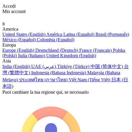
Accedi
Mio account
it
America
United States (English)
América Latina (Español)
Brasil (Português)
México (Español)
Colombia (Español)
Europa
Europe (English)
Deutschland (Deutsch)
France (Français)
Polska
(Polski)
Italia (Italiano)
United Kingdom (English)
Asia
India (English)
UAE (عربي)
Türkiye (Türkçe)
中国 (简体中文)
台
灣 (繁體中文)
Indonesia (Bahasa Indonesia)
Malaysia (Bahasa
Melayu)
ประเทศไทย (ภาษาไทย)
Việt Nam (Tiếng Việt)
日本 (日
本語)
Puoi cambiare la tua regione qui, se necessario