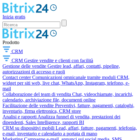
Inizia gratis
Prodotto
CRM
CRM
Gestire vendite e clienti con facilità
Gestione delle vendite
Gestire lead, affari, contatti, pipeline,
autorizzazioni di accesso e ruoli
Contact center
Comunicazioni omnicanale tramite moduli CRM,
widget per siti web, live chat, WhatsApp, Instagram, telefono, e-
mail
Collaborazione del team di vendita
Chat, videochiamate, incarichi,
calendario, archiviazione file, documenti online
Facilitazione delle vendite
Preventivi, fatture, pagamenti, cataloghi,
inventario, firma elettronica, CRM store
Analisi e rapporti
Analizza funnel di vendita, prestazioni dei
dipendenti, Sales Intelligence, rapporti BI
CRM su dispositivi mobili
Lead, affari, fatture, pagamenti, telefonia,
e-mail, inventario e calendario a portata di mano
Marketing
Campagne e-mail, annunci sui social media, SMS,