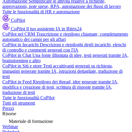
Automazione
Semplificare le attività relative a richieste,
approvazioni, note spese, RPA, automazione dei flussi di lavoro
Tutte le funzionalità di HR e automazione
CoPilot
CoPilot
Il tuo assistente IA in Bitrix24
CoPilot nel CRM
Trascrizione e riepilogo chiamate, completamento
automatico dei campi per gli affari
CoPilot in Incarichi
Descrizioni e riepiloghi degli incarichi, elenchi
di controllo e commenti generati con l'IA
CoPilot in Chat
Una fonte illimitata di idee, testi generati tramite IA,
brainstorming e altro
CoPilot in Siti e store
Testi accattivanti generati su richiesta,
immagini generate tramite IA, istruzioni dettagliate, traduzione di
testi
CoPilot in Feed
Riepilogo dei thread, idee generate tramite IA,
modifica e creazione di testi, scrittura di risposte tramite IA,
traduzione di testi
Tutte le funzionalità CoPilot
Tutti gli strumenti
Prezzi
Risorse
Materiale di formazione
Webinar
Helpdesk