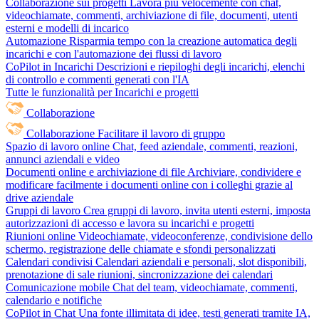
Collaborazione sui progetti
Lavora più velocemente con chat,
videochiamate, commenti, archiviazione di file, documenti, utenti
esterni e modelli di incarico
Automazione
Risparmia tempo con la creazione automatica degli
incarichi e con l'automazione dei flussi di lavoro
CoPilot in Incarichi
Descrizioni e riepiloghi degli incarichi, elenchi
di controllo e commenti generati con l'IA
Tutte le funzionalità per Incarichi e progetti
Collaborazione
Collaborazione
Facilitare il lavoro di gruppo
Spazio di lavoro online
Chat, feed aziendale, commenti, reazioni,
annunci aziendali e video
Documenti online e archiviazione di file
Archiviare, condividere e
modificare facilmente i documenti online con i colleghi grazie al
drive aziendale
Gruppi di lavoro
Crea gruppi di lavoro, invita utenti esterni, imposta
autorizzazioni di accesso e lavora su incarichi e progetti
Riunioni online
Videochiamate, videoconferenze, condivisione dello
schermo, registrazione delle chiamate e sfondi personalizzati
Calendari condivisi
Calendari aziendali e personali, slot disponibili,
prenotazione di sale riunioni, sincronizzazione dei calendari
Comunicazione mobile
Chat del team, videochiamate, commenti,
calendario e notifiche
CoPilot in Chat
Una fonte illimitata di idee, testi generati tramite IA,