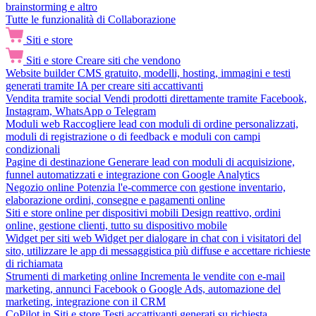
brainstorming e altro
Tutte le funzionalità di Collaborazione
Siti e store
Siti e store
Creare siti che vendono
Website builder
CMS gratuito, modelli, hosting, immagini e testi
generati tramite IA per creare siti accattivanti
Vendita tramite social
Vendi prodotti direttamente tramite Facebook,
Instagram, WhatsApp o Telegram
Moduli web
Raccogliere lead con moduli di ordine personalizzati,
moduli di registrazione o di feedback e moduli con campi
condizionali
Pagine di destinazione
Generare lead con moduli di acquisizione,
funnel automatizzati e integrazione con Google Analytics
Negozio online
Potenzia l'e-commerce con gestione inventario,
elaborazione ordini, consegne e pagamenti online
Siti e store online per dispositivi mobili
Design reattivo, ordini
online, gestione clienti, tutto su dispositivo mobile
Widget per siti web
Widget per dialogare in chat con i visitatori del
sito, utilizzare le app di messaggistica più diffuse e accettare richieste
di richiamata
Strumenti di marketing online
Incrementa le vendite con e-mail
marketing, annunci Facebook o Google Ads, automazione del
marketing, integrazione con il CRM
CoPilot in Siti e store
Testi accattivanti generati su richiesta,