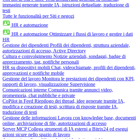
immagini generate tramite IA, istruzioni dettagliate, traduzione di
testi
Tutte le funzionalità per Siti e negozi
HR e automazione
HR e automazione
Ottimizzare i flussi di lavoro e gestire i dati
HR
Gestione dei dipendenti
Profili dei dipendenti, struttura aziendale,
autorizzazioni di accesso, Active Directory
Cultura e coinvolgimento
Notizie aziendali, sondaggi, badge di
apprezzamento, tag, notifiche personali
HR su dispositivi mobili
Chat, videochiamate, profili dei dipendenti,
approvazioni e notifiche mobile
Gestione del lavoro
Monitora le prestazioni dei dipendenti con KPI,
rapporti di lavoro, visualizzazione Supervisione
Comunicazioni interne
Comunica tramite annunci video,
promemoria, chat pubbliche e private
CoPilot in Feed
Riepilogo dei thread, idee generate tramite IA,
modifica e creazione di testi, scrittura di risposte tramite IA,
traduzione di testi
Gestione delle informazioni
Lavora con knowledge base, documenti
online, archiviazione di file, autorizzazioni di accesso
Server MCP
Collega strumenti di IA esterni a Bitrix24 ed esegui
azioni sicure nello spazio di lavoro