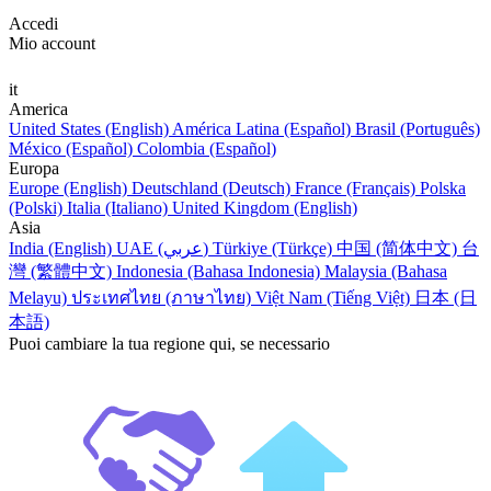
Accedi
Mio account
it
America
United States (English)
América Latina (Español)
Brasil (Português)
México (Español)
Colombia (Español)
Europa
Europe (English)
Deutschland (Deutsch)
France (Français)
Polska
(Polski)
Italia (Italiano)
United Kingdom (English)
Asia
India (English)
UAE (عربي)
Türkiye (Türkçe)
中国 (简体中文)
台
灣 (繁體中文)
Indonesia (Bahasa Indonesia)
Malaysia (Bahasa
Melayu)
ประเทศไทย (ภาษาไทย)
Việt Nam (Tiếng Việt)
日本 (日
本語)
Puoi cambiare la tua regione qui, se necessario