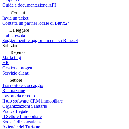
Guide e documentazione API
Contatti
Invia un ticket
Contatta un partner locale di Bitrix24
Da leggere
Hub crescita
Suggerimenti e aggiornamenti su Bitrix24
Soluzioni
Reparto
Marketing
HR
Gestione progetti
Servizio clienti
Settore
Trasporto e stoccaggio
Ristorazione
Lavoro da remoto
Il tuo software CRM immobiliare
Organizzazioni Sanitarie
Pratica Legale
Il Settore Immobiliare
Società di Consulenza
Aziende del Turismo