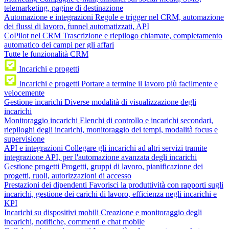
telemarketing, pagine di destinazione
Automazione e integrazioni
Regole e trigger nel CRM, automazione
dei flussi di lavoro, funnel automatizzati, API
CoPilot nel CRM
Trascrizione e riepilogo chiamate, completamento
automatico dei campi per gli affari
Tutte le funzionalità CRM
Incarichi e progetti
Incarichi e progetti
Portare a termine il lavoro più facilmente e
velocemente
Gestione incarichi
Diverse modalità di visualizzazione degli
incarichi
Monitoraggio incarichi
Elenchi di controllo e incarichi secondari,
riepiloghi degli incarichi, monitoraggio dei tempi, modalità focus e
supervisione
API e integrazioni
Collegare gli incarichi ad altri servizi tramite
integrazione API, per l'automazione avanzata degli incarichi
Gestione progetti
Progetti, gruppi di lavoro, pianificazione dei
progetti, ruoli, autorizzazioni di accesso
Prestazioni dei dipendenti
Favorisci la produttività con rapporti sugli
incarichi, gestione dei carichi di lavoro, efficienza negli incarichi e
KPI
Incarichi su dispositivi mobili
Creazione e monitoraggio degli
incarichi, notifiche, commenti e chat mobile