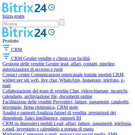
Inizia gratis
Prodotto
CRM
CRM
Gestire vendite e clienti con facilità
Gestione delle vendite
Gestire lead, affari, contatti, pipeline,
autorizzazioni di accesso e ruoli
Contact center
Comunicazioni omnicanale tramite moduli CRM,
widget per siti web, live chat, WhatsApp, Instagram, telefono, e-
mail
Collaborazione del team di vendita
Chat, videochiamate, incarichi,
calendario, archiviazione file, documenti online
Facilitazione delle vendite
Preventivi, fatture, pagamenti, cataloghi,
inventario, firma elettronica, CRM store
Analisi e rapporti
Analizza funnel di vendita, prestazioni dei
dipendenti, Sales Intelligence, rapporti BI
CRM su dispositivi mobili
Lead, affari, fatture, pagamenti, telefonia,
e-mail, inventario e calendario a portata di mano
Marketing
Campagne e-mail, annunci sui social media, SMS,