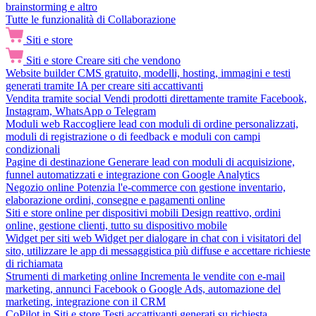
brainstorming e altro
Tutte le funzionalità di Collaborazione
Siti e store
Siti e store
Creare siti che vendono
Website builder
CMS gratuito, modelli, hosting, immagini e testi
generati tramite IA per creare siti accattivanti
Vendita tramite social
Vendi prodotti direttamente tramite Facebook,
Instagram, WhatsApp o Telegram
Moduli web
Raccogliere lead con moduli di ordine personalizzati,
moduli di registrazione o di feedback e moduli con campi
condizionali
Pagine di destinazione
Generare lead con moduli di acquisizione,
funnel automatizzati e integrazione con Google Analytics
Negozio online
Potenzia l'e-commerce con gestione inventario,
elaborazione ordini, consegne e pagamenti online
Siti e store online per dispositivi mobili
Design reattivo, ordini
online, gestione clienti, tutto su dispositivo mobile
Widget per siti web
Widget per dialogare in chat con i visitatori del
sito, utilizzare le app di messaggistica più diffuse e accettare richieste
di richiamata
Strumenti di marketing online
Incrementa le vendite con e-mail
marketing, annunci Facebook o Google Ads, automazione del
marketing, integrazione con il CRM
CoPilot in Siti e store
Testi accattivanti generati su richiesta,