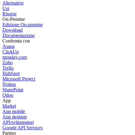
Alternative
Usi
Risorse
On-Premise
Edizione On-premise
Download
Documentazione
Confronta con
Asana
ClickUp
monday.com
Zoho
Trello
HubSpot
Microsoft Project
Notion
SharePoint
Odoo
App
Market
App mobile
App desktop
API/sviluppatori
Google API Services
Partner