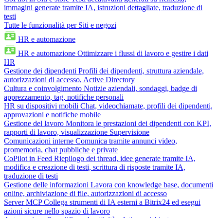
immagini generate tramite IA, istruzioni dettagliate, traduzione di
testi
Tutte le funzionalità per Siti e negozi
HR e automazione
HR e automazione
Ottimizzare i flussi di lavoro e gestire i dati
HR
Gestione dei dipendenti
Profili dei dipendenti, struttura aziendale,
autorizzazioni di accesso, Active Directory
Cultura e coinvolgimento
Notizie aziendali, sondaggi, badge di
apprezzamento, tag, notifiche personali
HR su dispositivi mobili
Chat, videochiamate, profili dei dipendenti,
approvazioni e notifiche mobile
Gestione del lavoro
Monitora le prestazioni dei dipendenti con KPI,
rapporti di lavoro, visualizzazione Supervisione
Comunicazioni interne
Comunica tramite annunci video,
promemoria, chat pubbliche e private
CoPilot in Feed
Riepilogo dei thread, idee generate tramite IA,
modifica e creazione di testi, scrittura di risposte tramite IA,
traduzione di testi
Gestione delle informazioni
Lavora con knowledge base, documenti
online, archiviazione di file, autorizzazioni di accesso
Server MCP
Collega strumenti di IA esterni a Bitrix24 ed esegui
azioni sicure nello spazio di lavoro