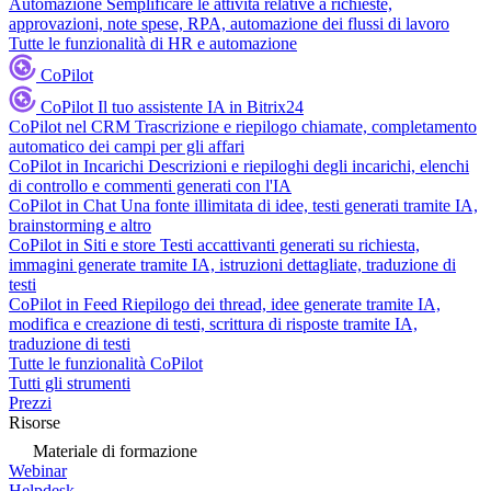
Automazione
Semplificare le attività relative a richieste,
approvazioni, note spese, RPA, automazione dei flussi di lavoro
Tutte le funzionalità di HR e automazione
CoPilot
CoPilot
Il tuo assistente IA in Bitrix24
CoPilot nel CRM
Trascrizione e riepilogo chiamate, completamento
automatico dei campi per gli affari
CoPilot in Incarichi
Descrizioni e riepiloghi degli incarichi, elenchi
di controllo e commenti generati con l'IA
CoPilot in Chat
Una fonte illimitata di idee, testi generati tramite IA,
brainstorming e altro
CoPilot in Siti e store
Testi accattivanti generati su richiesta,
immagini generate tramite IA, istruzioni dettagliate, traduzione di
testi
CoPilot in Feed
Riepilogo dei thread, idee generate tramite IA,
modifica e creazione di testi, scrittura di risposte tramite IA,
traduzione di testi
Tutte le funzionalità CoPilot
Tutti gli strumenti
Prezzi
Risorse
Materiale di formazione
Webinar
Helpdesk