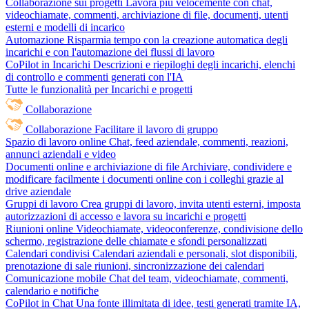
Collaborazione sui progetti
Lavora più velocemente con chat,
videochiamate, commenti, archiviazione di file, documenti, utenti
esterni e modelli di incarico
Automazione
Risparmia tempo con la creazione automatica degli
incarichi e con l'automazione dei flussi di lavoro
CoPilot in Incarichi
Descrizioni e riepiloghi degli incarichi, elenchi
di controllo e commenti generati con l'IA
Tutte le funzionalità per Incarichi e progetti
Collaborazione
Collaborazione
Facilitare il lavoro di gruppo
Spazio di lavoro online
Chat, feed aziendale, commenti, reazioni,
annunci aziendali e video
Documenti online e archiviazione di file
Archiviare, condividere e
modificare facilmente i documenti online con i colleghi grazie al
drive aziendale
Gruppi di lavoro
Crea gruppi di lavoro, invita utenti esterni, imposta
autorizzazioni di accesso e lavora su incarichi e progetti
Riunioni online
Videochiamate, videoconferenze, condivisione dello
schermo, registrazione delle chiamate e sfondi personalizzati
Calendari condivisi
Calendari aziendali e personali, slot disponibili,
prenotazione di sale riunioni, sincronizzazione dei calendari
Comunicazione mobile
Chat del team, videochiamate, commenti,
calendario e notifiche
CoPilot in Chat
Una fonte illimitata di idee, testi generati tramite IA,