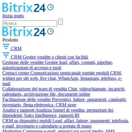
Inizia gratis
Prodotto
CRM
CRM
Gestire vendite e clienti con facilità
Gestione delle vendite
Gestire lead, affari, contatti, pipeline,
autorizzazioni di accesso e ruoli
Contact center
Comunicazioni omnicanale tramite moduli CRM,
widget per siti web, live chat, WhatsApp, Instagram, telefono, e-
mail
Collaborazione del team di vendita
Chat, videochiamate, incarichi,
calendario, archiviazione file, documenti online
Facilitazione delle vendite
Preventivi, fatture, pagamenti, cataloghi,
inventario, firma elettronica, CRM store
Analisi e rapporti
Analizza funnel di vendita, prestazioni dei
dipendenti, Sales Intelligence, rapporti BI
CRM su dispositivi mobili
Lead, affari, fatture, pagamenti, telefonia,
e-mail, inventario e calendario a portata di mano
Marketing
Campagne e-mail, annunci sui social media, SMS,