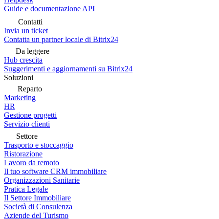
Guide e documentazione API
Contatti
Invia un ticket
Contatta un partner locale di Bitrix24
Da leggere
Hub crescita
Suggerimenti e aggiornamenti su Bitrix24
Soluzioni
Reparto
Marketing
HR
Gestione progetti
Servizio clienti
Settore
Trasporto e stoccaggio
Ristorazione
Lavoro da remoto
Il tuo software CRM immobiliare
Organizzazioni Sanitarie
Pratica Legale
Il Settore Immobiliare
Società di Consulenza
Aziende del Turismo