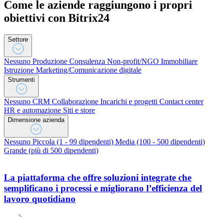
Come le aziende raggiungono i propri
obiettivi con Bitrix24
Settore
Nessuno
Produzione
Consulenza
Non-profit/NGO
Immobiliare
Istruzione
Marketing/Comunicazione digitale
Strumenti
Nessuno
CRM
Collaborazione
Incarichi e progetti
Contact center
HR e automazione
Siti e store
Dimensione azienda
Nessuno
Piccola (1 - 99 dipendenti)
Media (100 - 500 dipendenti)
Grande (più di 500 dipendenti)
La piattaforma che offre soluzioni integrate che
semplificano i processi e migliorano l’efficienza del
lavoro quotidiano