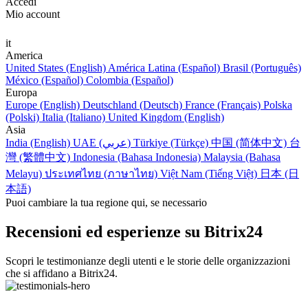
Accedi
Mio account
it
America
United States (English)
América Latina (Español)
Brasil (Português)
México (Español)
Colombia (Español)
Europa
Europe (English)
Deutschland (Deutsch)
France (Français)
Polska
(Polski)
Italia (Italiano)
United Kingdom (English)
Asia
India (English)
UAE (عربي)
Türkiye (Türkçe)
中国 (简体中文)
台
灣 (繁體中文)
Indonesia (Bahasa Indonesia)
Malaysia (Bahasa
Melayu)
ประเทศไทย (ภาษาไทย)
Việt Nam (Tiếng Việt)
日本 (日
本語)
Puoi cambiare la tua regione qui, se necessario
Recensioni ed esperienze su Bitrix24
Scopri le testimonianze degli utenti e le storie delle organizzazioni
che si affidano a Bitrix24.