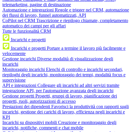
telemarketing, pagine di destinazione
Automazione e integrazioni
Regole e trigger nel CRM, automazione
dei flussi di lavoro, funnel automatizzati, API
CoPilot nel CRM
Trascrizione e riepilogo chiamate, completamento
automatico dei campi per gli affari
Tutte le funzionalità CRM
Incarichi e progetti
Incarichi e progetti
Portare a termine il lavoro più facilmente e
velocemente
Gestione incarichi
Diverse modalità di visualizzazione degli
incarichi
Monitoraggio incarichi
Elenchi di controllo e incarichi secondari,
riepiloghi degli incarichi, monitoraggio dei tempi, modalità focus e
supervisione
API e integrazioni
Collegare gli incarichi ad altri servizi tramite
integrazione API, per l'automazione avanzata degli incarichi
Gestione progetti
Progetti, gruppi di lavoro, pianificazione dei
progetti, ruoli, autorizzazioni di accesso
Prestazioni dei dipendenti
Favorisci la produttività con rapporti sugli
incarichi, gestione dei carichi di lavoro, efficienza negli incarichi e
KPI
Incarichi su dispositivi mobili
Creazione e monitoraggio degli
incarichi, notifiche, commenti e chat mobile