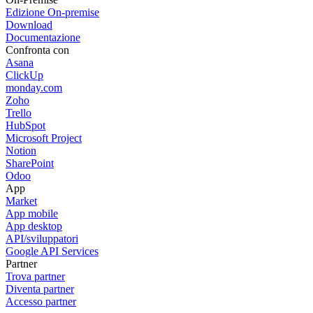
Edizione On-premise
Download
Documentazione
Confronta con
Asana
ClickUp
monday.com
Zoho
Trello
HubSpot
Microsoft Project
Notion
SharePoint
Odoo
App
Market
App mobile
App desktop
API/sviluppatori
Google API Services
Partner
Trova partner
Diventa partner
Accesso partner