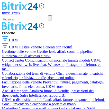
Inizia gratis
Prodotto
CRM
CRM
Gestire vendite e clienti con facilità
Gestione delle vendite
Gestire lead, affari, contatti, pipeline,
autorizzazioni di accesso e ruoli
Contact center
Comunicazioni omnicanale tramite moduli CRM,
widget per siti web, live chat, WhatsApp, Instagram, telefono, e-
mail
Collaborazione del team di vendita
Chat, videochiamate, incarichi,
calendario, archiviazione file, documenti online
Facilitazione delle vendite
Preventivi, fatture, pagamenti, cataloghi,
inventario, firma elettronica, CRM store
Analisi e rapporti
Analizza funnel di vendita, prestazioni dei
dipendenti, Sales Intelligence, rapporti BI
CRM su dispositivi mobili
Lead, affari, fatture, pagamenti, telefonia,
e-mail, inventario e calendario a portata di mano
Marketing
Campagne e-mail, annunci sui social media, SMS,