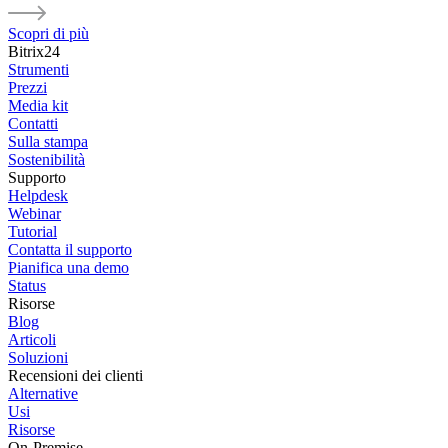
Scopri di più
Bitrix24
Strumenti
Prezzi
Media kit
Contatti
Sulla stampa
Sostenibilità
Supporto
Helpdesk
Webinar
Tutorial
Contatta il supporto
Pianifica una demo
Status
Risorse
Blog
Articoli
Soluzioni
Recensioni dei clienti
Alternative
Usi
Risorse
On-Premise