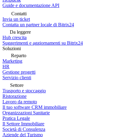
Guide e documentazione API
Contatti
Invia un ticket
Contatta un partner locale di Bitrix24
Da leggere
Hub crescita
Suggerimenti e aggiornamenti su Bitrix24
Soluzioni
Reparto
Marketing
HR
Gestione progetti
Servizio clienti
Settore
Trasporto e stoccaggio
Ristorazione
Lavoro da remoto
Il tuo software CRM immobiliare
Organizzazioni Sanitarie
Pratica Legale
Il Settore Immobiliare
Società di Consulenza
Aziende del Turismo