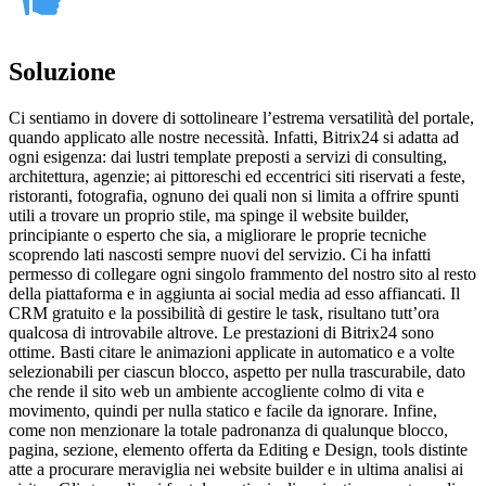
Soluzione
Ci sentiamo in dovere di sottolineare l’estrema versatilità del portale,
quando applicato alle nostre necessità. Infatti, Bitrix24 si adatta ad
ogni esigenza: dai lustri template preposti a servizi di consulting,
architettura, agenzie; ai pittoreschi ed eccentrici siti riservati a feste,
ristoranti, fotografia, ognuno dei quali non si limita a offrire spunti
utili a trovare un proprio stile, ma spinge il website builder,
principiante o esperto che sia, a migliorare le proprie tecniche
scoprendo lati nascosti sempre nuovi del servizio. Ci ha infatti
permesso di collegare ogni singolo frammento del nostro sito al resto
della piattaforma e in aggiunta ai social media ad esso affiancati. Il
CRM gratuito e la possibilità di gestire le task, risultano tutt’ora
qualcosa di introvabile altrove. Le prestazioni di Bitrix24 sono
ottime. Basti citare le animazioni applicate in automatico e a volte
selezionabili per ciascun blocco, aspetto per nulla trascurabile, dato
che rende il sito web un ambiente accogliente colmo di vita e
movimento, quindi per nulla statico e facile da ignorare. Infine,
come non menzionare la totale padronanza di qualunque blocco,
pagina, sezione, elemento offerta da Editing e Design, tools distinte
atte a procurare meraviglia nei website builder e in ultima analisi ai