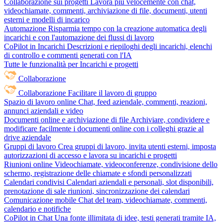
Collaborazione sui progetti
Lavora più velocemente con chat,
videochiamate, commenti, archiviazione di file, documenti, utenti
esterni e modelli di incarico
Automazione
Risparmia tempo con la creazione automatica degli
incarichi e con l'automazione dei flussi di lavoro
CoPilot in Incarichi
Descrizioni e riepiloghi degli incarichi, elenchi
di controllo e commenti generati con l'IA
Tutte le funzionalità per Incarichi e progetti
Collaborazione
Collaborazione
Facilitare il lavoro di gruppo
Spazio di lavoro online
Chat, feed aziendale, commenti, reazioni,
annunci aziendali e video
Documenti online e archiviazione di file
Archiviare, condividere e
modificare facilmente i documenti online con i colleghi grazie al
drive aziendale
Gruppi di lavoro
Crea gruppi di lavoro, invita utenti esterni, imposta
autorizzazioni di accesso e lavora su incarichi e progetti
Riunioni online
Videochiamate, videoconferenze, condivisione dello
schermo, registrazione delle chiamate e sfondi personalizzati
Calendari condivisi
Calendari aziendali e personali, slot disponibili,
prenotazione di sale riunioni, sincronizzazione dei calendari
Comunicazione mobile
Chat del team, videochiamate, commenti,
calendario e notifiche
CoPilot in Chat
Una fonte illimitata di idee, testi generati tramite IA,