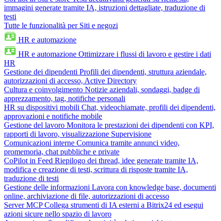
immagini generate tramite IA, istruzioni dettagliate, traduzione di
testi
Tutte le funzionalità per Siti e negozi
HR e automazione
HR e automazione
Ottimizzare i flussi di lavoro e gestire i dati
HR
Gestione dei dipendenti
Profili dei dipendenti, struttura aziendale,
autorizzazioni di accesso, Active Directory
Cultura e coinvolgimento
Notizie aziendali, sondaggi, badge di
apprezzamento, tag, notifiche personali
HR su dispositivi mobili
Chat, videochiamate, profili dei dipendenti,
approvazioni e notifiche mobile
Gestione del lavoro
Monitora le prestazioni dei dipendenti con KPI,
rapporti di lavoro, visualizzazione Supervisione
Comunicazioni interne
Comunica tramite annunci video,
promemoria, chat pubbliche e private
CoPilot in Feed
Riepilogo dei thread, idee generate tramite IA,
modifica e creazione di testi, scrittura di risposte tramite IA,
traduzione di testi
Gestione delle informazioni
Lavora con knowledge base, documenti
online, archiviazione di file, autorizzazioni di accesso
Server MCP
Collega strumenti di IA esterni a Bitrix24 ed esegui
azioni sicure nello spazio di lavoro