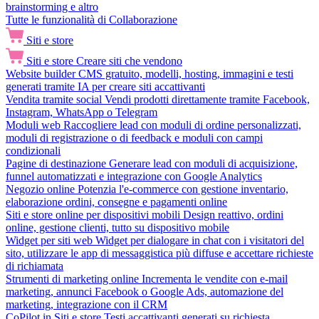
brainstorming e altro
Tutte le funzionalità di Collaborazione
Siti e store
Siti e store
Creare siti che vendono
Website builder
CMS gratuito, modelli, hosting, immagini e testi
generati tramite IA per creare siti accattivanti
Vendita tramite social
Vendi prodotti direttamente tramite Facebook,
Instagram, WhatsApp o Telegram
Moduli web
Raccogliere lead con moduli di ordine personalizzati,
moduli di registrazione o di feedback e moduli con campi
condizionali
Pagine di destinazione
Generare lead con moduli di acquisizione,
funnel automatizzati e integrazione con Google Analytics
Negozio online
Potenzia l'e-commerce con gestione inventario,
elaborazione ordini, consegne e pagamenti online
Siti e store online per dispositivi mobili
Design reattivo, ordini
online, gestione clienti, tutto su dispositivo mobile
Widget per siti web
Widget per dialogare in chat con i visitatori del
sito, utilizzare le app di messaggistica più diffuse e accettare richieste
di richiamata
Strumenti di marketing online
Incrementa le vendite con e-mail
marketing, annunci Facebook o Google Ads, automazione del
marketing, integrazione con il CRM
CoPilot in Siti e store
Testi accattivanti generati su richiesta,