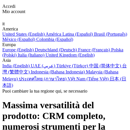
Accedi
Mio account
it
America
United States (English)
América Latina (Español)
Brasil (Português)
México (Español)
Colombia (Español)
Europa
Europe (English)
Deutschland (Deutsch)
France (Français)
Polska
(Polski)
Italia (Italiano)
United Kingdom (English)
Asia
India (English)
UAE (عربي)
Türkiye (Türkçe)
中国 (简体中文)
台
灣 (繁體中文)
Indonesia (Bahasa Indonesia)
Malaysia (Bahasa
Melayu)
ประเทศไทย (ภาษาไทย)
Việt Nam (Tiếng Việt)
日本 (日
本語)
Puoi cambiare la tua regione qui, se necessario
Massima versatilità del
prodotto: CRM completo,
numerosi strumenti per la