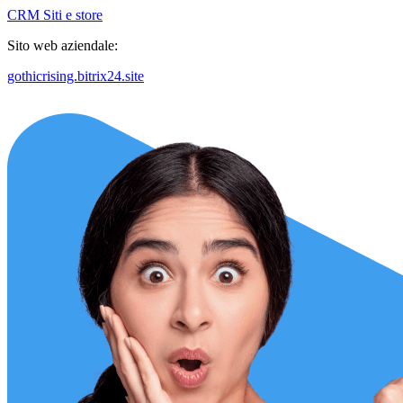
CRM
Siti e store
Sito web aziendale:
gothicrising.bitrix24.site