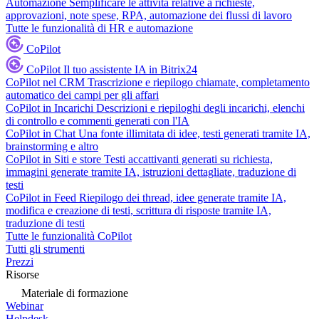
Automazione
Semplificare le attività relative a richieste,
approvazioni, note spese, RPA, automazione dei flussi di lavoro
Tutte le funzionalità di HR e automazione
CoPilot
CoPilot
Il tuo assistente IA in Bitrix24
CoPilot nel CRM
Trascrizione e riepilogo chiamate, completamento
automatico dei campi per gli affari
CoPilot in Incarichi
Descrizioni e riepiloghi degli incarichi, elenchi
di controllo e commenti generati con l'IA
CoPilot in Chat
Una fonte illimitata di idee, testi generati tramite IA,
brainstorming e altro
CoPilot in Siti e store
Testi accattivanti generati su richiesta,
immagini generate tramite IA, istruzioni dettagliate, traduzione di
testi
CoPilot in Feed
Riepilogo dei thread, idee generate tramite IA,
modifica e creazione di testi, scrittura di risposte tramite IA,
traduzione di testi
Tutte le funzionalità CoPilot
Tutti gli strumenti
Prezzi
Risorse
Materiale di formazione
Webinar
Helpdesk