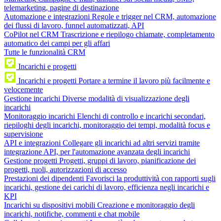
telemarketing, pagine di destinazione
Automazione e integrazioni
Regole e trigger nel CRM, automazione
dei flussi di lavoro, funnel automatizzati, API
CoPilot nel CRM
Trascrizione e riepilogo chiamate, completamento
automatico dei campi per gli affari
Tutte le funzionalità CRM
Incarichi e progetti
Incarichi e progetti
Portare a termine il lavoro più facilmente e
velocemente
Gestione incarichi
Diverse modalità di visualizzazione degli
incarichi
Monitoraggio incarichi
Elenchi di controllo e incarichi secondari,
riepiloghi degli incarichi, monitoraggio dei tempi, modalità focus e
supervisione
API e integrazioni
Collegare gli incarichi ad altri servizi tramite
integrazione API, per l'automazione avanzata degli incarichi
Gestione progetti
Progetti, gruppi di lavoro, pianificazione dei
progetti, ruoli, autorizzazioni di accesso
Prestazioni dei dipendenti
Favorisci la produttività con rapporti sugli
incarichi, gestione dei carichi di lavoro, efficienza negli incarichi e
KPI
Incarichi su dispositivi mobili
Creazione e monitoraggio degli
incarichi, notifiche, commenti e chat mobile