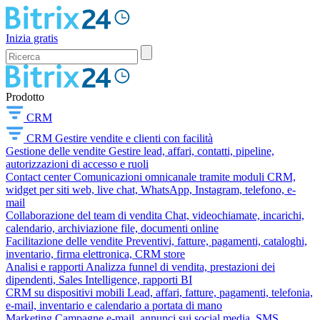
Inizia gratis
Prodotto
CRM
CRM
Gestire vendite e clienti con facilità
Gestione delle vendite
Gestire lead, affari, contatti, pipeline,
autorizzazioni di accesso e ruoli
Contact center
Comunicazioni omnicanale tramite moduli CRM,
widget per siti web, live chat, WhatsApp, Instagram, telefono, e-
mail
Collaborazione del team di vendita
Chat, videochiamate, incarichi,
calendario, archiviazione file, documenti online
Facilitazione delle vendite
Preventivi, fatture, pagamenti, cataloghi,
inventario, firma elettronica, CRM store
Analisi e rapporti
Analizza funnel di vendita, prestazioni dei
dipendenti, Sales Intelligence, rapporti BI
CRM su dispositivi mobili
Lead, affari, fatture, pagamenti, telefonia,
e-mail, inventario e calendario a portata di mano
Marketing
Campagne e-mail, annunci sui social media, SMS,