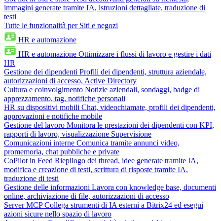
immagini generate tramite IA, istruzioni dettagliate, traduzione di
testi
Tutte le funzionalità per Siti e negozi
HR e automazione
HR e automazione
Ottimizzare i flussi di lavoro e gestire i dati
HR
Gestione dei dipendenti
Profili dei dipendenti, struttura aziendale,
autorizzazioni di accesso, Active Directory
Cultura e coinvolgimento
Notizie aziendali, sondaggi, badge di
apprezzamento, tag, notifiche personali
HR su dispositivi mobili
Chat, videochiamate, profili dei dipendenti,
approvazioni e notifiche mobile
Gestione del lavoro
Monitora le prestazioni dei dipendenti con KPI,
rapporti di lavoro, visualizzazione Supervisione
Comunicazioni interne
Comunica tramite annunci video,
promemoria, chat pubbliche e private
CoPilot in Feed
Riepilogo dei thread, idee generate tramite IA,
modifica e creazione di testi, scrittura di risposte tramite IA,
traduzione di testi
Gestione delle informazioni
Lavora con knowledge base, documenti
online, archiviazione di file, autorizzazioni di accesso
Server MCP
Collega strumenti di IA esterni a Bitrix24 ed esegui
azioni sicure nello spazio di lavoro