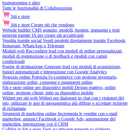
brainstorming e altro
Tutte le funzionalità di Collaborazione
Siti e store
Siti e store
Creare siti che vendono
Website builder
CMS gratuito, modelli, hosting, immagini e testi
generati tramite IA per creare siti accattivanti
Vendita tramite social
Vendi prodotti direttamente tramite Facebook,
Instagram, WhatsApp o Telegram
Moduli web
Raccogliere lead con moduli di ordine personalizzati,
moduli di registrazione o di feedback e moduli con campi
condizionali
Pagine di destinazione
Generare lead con moduli di acquisizione,
funnel automatizzati e integrazione con Google Analytics
Negozio online
Potenzia l'e-commerce con gestione inventario,
elaborazione ordini, consegne e pagamenti online
Siti e store online per dispositivi mobili
Design reattivo, ordini
online, gestione clienti, tutto su dispositivo mobile
Widget per siti web
Widget per dialogare in chat con i visitatori del
sito, utilizzare le app di messaggistica più diffuse e accettare richieste
di richiamata
Strumenti di marketing online
Incrementa le vendite con e-mail
marketing, annunci Facebook o Google Ads, automazione del
marketing, integrazione con il CRM
CoPilot in Siti e store
Testi accattivanti generati su richiesta,