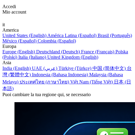
Accedi
Mio account
it
America
United States (English)
América Latina (Español)
Brasil (Português)
México (Español)
Colombia (Español)
Europa
Europe (English)
Deutschland (Deutsch)
France (Français)
Polska
(Polski)
Italia (Italiano)
United Kingdom (English)
Asia
India (English)
UAE (عربي)
Türkiye (Türkçe)
中国 (简体中文)
台
灣 (繁體中文)
Indonesia (Bahasa Indonesia)
Malaysia (Bahasa
Melayu)
ประเทศไทย (ภาษาไทย)
Việt Nam (Tiếng Việt)
日本 (日
本語)
Puoi cambiare la tua regione qui, se necessario