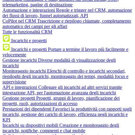
telemarketing, pagine di destinazione
Automazione e integrazioni
Regole e trigger nel CRM, automazione
dei flussi di lavoro, funnel automatizzati, API
CoPilot nel CRM
Trascrizione e riepilogo chiamate, completamento
automatico dei campi per gli affari
Tutte le funzionalità CRM
Incarichi e progetti
Incarichi e progetti
Portare a termine il lavoro più facilmente e
velocemente
Gestione incarichi
Diverse modalità di visualizzazione degli
incarichi
Monitoraggio incarichi
Elenchi di controllo e incarichi secondari,
riepiloghi degli incarichi, monitoraggio dei tempi, modalità focus e
supervisione
API e integrazioni
Collegare gli incarichi ad altri servizi tramite
integrazione API, per l'automazione avanzata degli incarichi
Gestione progetti
Progetti, gruppi di lavoro, pianificazione dei
progetti, ruoli, autorizzazioni di accesso
Prestazioni dei dipendenti
Favorisci la produttività con rapporti sugli
incarichi, gestione dei carichi di lavoro, efficienza negli incarichi e
KPI
Incarichi su dispositivi mobili
Creazione e monitoraggio degli
incarichi, notifiche, commenti e chat mobile