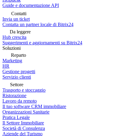
Guide e documentazione API
Contatti
Invia un ticket
Contatta un partner locale di Bitrix24
Da leggere
Hub crescita
Suggerimenti e aggiornamenti su Bitrix24
Soluzioni
Reparto
Marketing
HR
Gestione progetti
Servizio clienti
Settore
Trasporto e stoccaggio
Ristorazione
Lavoro da remoto
Il tuo software CRM immobiliare
Organizzazioni Sanitarie
Pratica Legale
Il Settore Immobiliare
Società di Consulenza
Aziende del Turismo