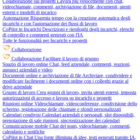
Collaborazione sui progetti
Lavora più velocemente con chat,
videochiamate, commenti, archiviazione di file, documenti, utenti
esterni e modelli di incarico
Automazione
Risparmia tempo con la creazione automatica degli
incarichi e con l'automazione dei flussi di lavoro
CoPilot in Incarichi
Descrizioni e riepiloghi degli incarichi, elenchi
di controllo e commenti generati con l'IA
Tutte le funzionalità per Incarichi e progetti
Collaborazione
Collaborazione
Facilitare il lavoro di gruppo
Spazio di lavoro online
Chat, feed aziendale, commenti, reazioni,
annunci aziendali e video
Documenti online e archiviazione di file
Archiviare, condividere e
modificare facilmente i documenti online con i colleghi grazie al
drive aziendale
Gruppi di lavoro
Crea gruppi di lavoro, invita utenti esterni, imposta
autorizzazioni di accesso e lavora su incarichi e progetti
Riunioni online
Videochiamate, videoconferenze, condivisione dello
schermo, registrazione delle chiamate e sfondi personalizzati
Calendari condivisi
Calendari aziendali e personali, slot disponibili,
prenotazione di sale riunioni, sincronizzazione dei calendari
Comunicazione mobile
Chat del team, videochiamate, commenti,
calendario e notifiche
CoPilot in Chat
Una fonte illimitata di idee, testi generati tramite IA,