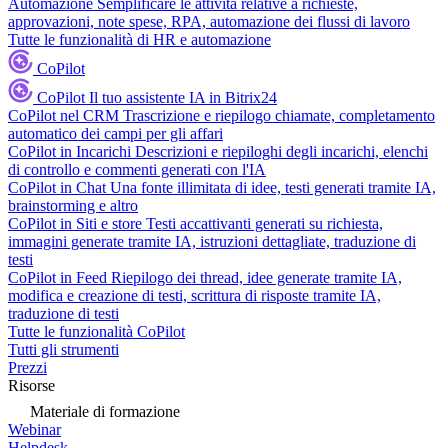
Automazione
Semplificare le attività relative a richieste,
approvazioni, note spese, RPA, automazione dei flussi di lavoro
Tutte le funzionalità di HR e automazione
CoPilot
CoPilot
Il tuo assistente IA in Bitrix24
CoPilot nel CRM
Trascrizione e riepilogo chiamate, completamento
automatico dei campi per gli affari
CoPilot in Incarichi
Descrizioni e riepiloghi degli incarichi, elenchi
di controllo e commenti generati con l'IA
CoPilot in Chat
Una fonte illimitata di idee, testi generati tramite IA,
brainstorming e altro
CoPilot in Siti e store
Testi accattivanti generati su richiesta,
immagini generate tramite IA, istruzioni dettagliate, traduzione di
testi
CoPilot in Feed
Riepilogo dei thread, idee generate tramite IA,
modifica e creazione di testi, scrittura di risposte tramite IA,
traduzione di testi
Tutte le funzionalità CoPilot
Tutti gli strumenti
Prezzi
Risorse
Materiale di formazione
Webinar
Helpdesk