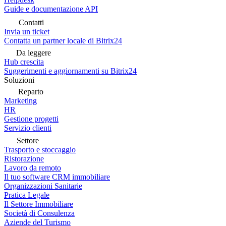
Guide e documentazione API
Contatti
Invia un ticket
Contatta un partner locale di Bitrix24
Da leggere
Hub crescita
Suggerimenti e aggiornamenti su Bitrix24
Soluzioni
Reparto
Marketing
HR
Gestione progetti
Servizio clienti
Settore
Trasporto e stoccaggio
Ristorazione
Lavoro da remoto
Il tuo software CRM immobiliare
Organizzazioni Sanitarie
Pratica Legale
Il Settore Immobiliare
Società di Consulenza
Aziende del Turismo