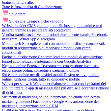
brainstorming e altro
Tutte le funzionalità di Collaborazione
Siti e store
Siti e store
Creare siti che vendono
Website builder
CMS gratuito, modelli, hosting, immagini e testi
generati tramite IA per creare siti accattivanti
Vendita tramite social
Vendi prodotti direttamente tramite Facebook,
Instagram, WhatsApp o Telegram
Moduli web
Raccogliere lead con moduli di ordine personalizzati,
moduli di registrazione o di feedback e moduli con campi
condizionali
Pagine di destinazione
Generare lead con moduli di acquisizione,
funnel automatizzati e integrazione con Google Analytics
Negozio online
Potenzia l'e-commerce con gestione inventario,
elaborazione ordini, consegne e pagamenti online
Siti e store online per dispositivi mobili
Design reattivo, ordini
online, gestione clienti, tutto su dispositivo mobile
Widget per siti web
Widget per dialogare in chat con i visitatori del
sito, utilizzare le app di messaggistica più diffuse e accettare richieste
di richiamata
Strumenti di marketing online
Incrementa le vendite con e-mail
marketing, annunci Facebook o Google Ads, automazione del
marketing, integrazione con il CRM
CoPilot in Siti e store
Testi accattivanti generati su richiesta,