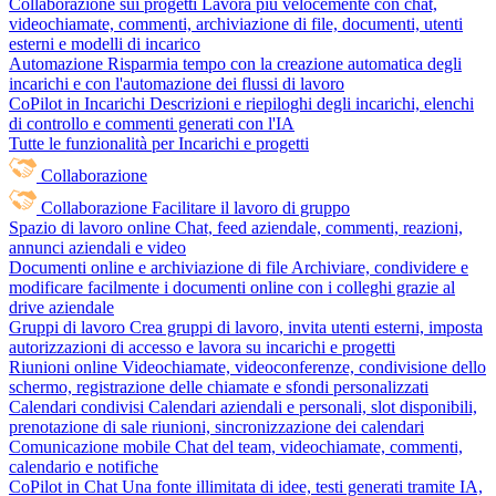
Collaborazione sui progetti
Lavora più velocemente con chat,
videochiamate, commenti, archiviazione di file, documenti, utenti
esterni e modelli di incarico
Automazione
Risparmia tempo con la creazione automatica degli
incarichi e con l'automazione dei flussi di lavoro
CoPilot in Incarichi
Descrizioni e riepiloghi degli incarichi, elenchi
di controllo e commenti generati con l'IA
Tutte le funzionalità per Incarichi e progetti
Collaborazione
Collaborazione
Facilitare il lavoro di gruppo
Spazio di lavoro online
Chat, feed aziendale, commenti, reazioni,
annunci aziendali e video
Documenti online e archiviazione di file
Archiviare, condividere e
modificare facilmente i documenti online con i colleghi grazie al
drive aziendale
Gruppi di lavoro
Crea gruppi di lavoro, invita utenti esterni, imposta
autorizzazioni di accesso e lavora su incarichi e progetti
Riunioni online
Videochiamate, videoconferenze, condivisione dello
schermo, registrazione delle chiamate e sfondi personalizzati
Calendari condivisi
Calendari aziendali e personali, slot disponibili,
prenotazione di sale riunioni, sincronizzazione dei calendari
Comunicazione mobile
Chat del team, videochiamate, commenti,
calendario e notifiche
CoPilot in Chat
Una fonte illimitata di idee, testi generati tramite IA,