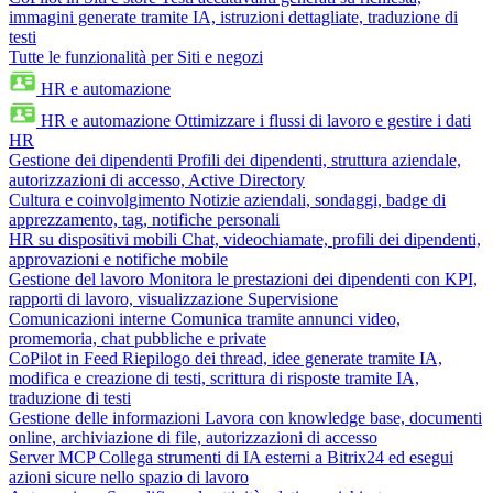
immagini generate tramite IA, istruzioni dettagliate, traduzione di
testi
Tutte le funzionalità per Siti e negozi
HR e automazione
HR e automazione
Ottimizzare i flussi di lavoro e gestire i dati
HR
Gestione dei dipendenti
Profili dei dipendenti, struttura aziendale,
autorizzazioni di accesso, Active Directory
Cultura e coinvolgimento
Notizie aziendali, sondaggi, badge di
apprezzamento, tag, notifiche personali
HR su dispositivi mobili
Chat, videochiamate, profili dei dipendenti,
approvazioni e notifiche mobile
Gestione del lavoro
Monitora le prestazioni dei dipendenti con KPI,
rapporti di lavoro, visualizzazione Supervisione
Comunicazioni interne
Comunica tramite annunci video,
promemoria, chat pubbliche e private
CoPilot in Feed
Riepilogo dei thread, idee generate tramite IA,
modifica e creazione di testi, scrittura di risposte tramite IA,
traduzione di testi
Gestione delle informazioni
Lavora con knowledge base, documenti
online, archiviazione di file, autorizzazioni di accesso
Server MCP
Collega strumenti di IA esterni a Bitrix24 ed esegui
azioni sicure nello spazio di lavoro