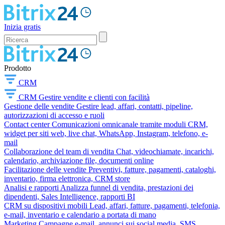
Inizia gratis
Prodotto
CRM
CRM
Gestire vendite e clienti con facilità
Gestione delle vendite
Gestire lead, affari, contatti, pipeline,
autorizzazioni di accesso e ruoli
Contact center
Comunicazioni omnicanale tramite moduli CRM,
widget per siti web, live chat, WhatsApp, Instagram, telefono, e-
mail
Collaborazione del team di vendita
Chat, videochiamate, incarichi,
calendario, archiviazione file, documenti online
Facilitazione delle vendite
Preventivi, fatture, pagamenti, cataloghi,
inventario, firma elettronica, CRM store
Analisi e rapporti
Analizza funnel di vendita, prestazioni dei
dipendenti, Sales Intelligence, rapporti BI
CRM su dispositivi mobili
Lead, affari, fatture, pagamenti, telefonia,
e-mail, inventario e calendario a portata di mano
Marketing
Campagne e-mail, annunci sui social media, SMS,