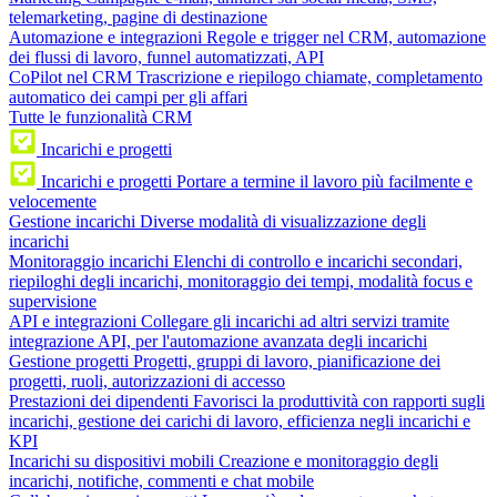
telemarketing, pagine di destinazione
Automazione e integrazioni
Regole e trigger nel CRM, automazione
dei flussi di lavoro, funnel automatizzati, API
CoPilot nel CRM
Trascrizione e riepilogo chiamate, completamento
automatico dei campi per gli affari
Tutte le funzionalità CRM
Incarichi e progetti
Incarichi e progetti
Portare a termine il lavoro più facilmente e
velocemente
Gestione incarichi
Diverse modalità di visualizzazione degli
incarichi
Monitoraggio incarichi
Elenchi di controllo e incarichi secondari,
riepiloghi degli incarichi, monitoraggio dei tempi, modalità focus e
supervisione
API e integrazioni
Collegare gli incarichi ad altri servizi tramite
integrazione API, per l'automazione avanzata degli incarichi
Gestione progetti
Progetti, gruppi di lavoro, pianificazione dei
progetti, ruoli, autorizzazioni di accesso
Prestazioni dei dipendenti
Favorisci la produttività con rapporti sugli
incarichi, gestione dei carichi di lavoro, efficienza negli incarichi e
KPI
Incarichi su dispositivi mobili
Creazione e monitoraggio degli
incarichi, notifiche, commenti e chat mobile