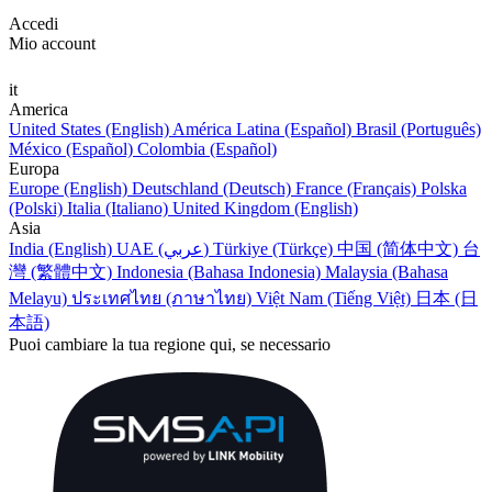
Accedi
Mio account
it
America
United States (English)
América Latina (Español)
Brasil (Português)
México (Español)
Colombia (Español)
Europa
Europe (English)
Deutschland (Deutsch)
France (Français)
Polska
(Polski)
Italia (Italiano)
United Kingdom (English)
Asia
India (English)
UAE (عربي)
Türkiye (Türkçe)
中国 (简体中文)
台
灣 (繁體中文)
Indonesia (Bahasa Indonesia)
Malaysia (Bahasa
Melayu)
ประเทศไทย (ภาษาไทย)
Việt Nam (Tiếng Việt)
日本 (日
本語)
Puoi cambiare la tua regione qui, se necessario