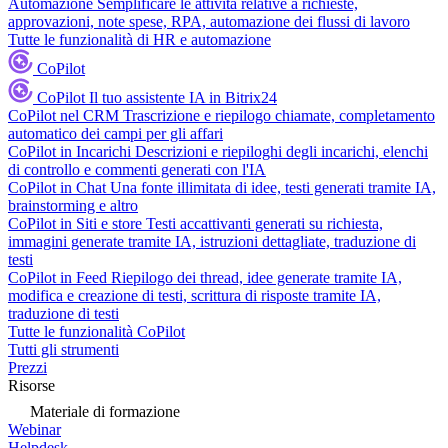
Automazione
Semplificare le attività relative a richieste,
approvazioni, note spese, RPA, automazione dei flussi di lavoro
Tutte le funzionalità di HR e automazione
CoPilot
CoPilot
Il tuo assistente IA in Bitrix24
CoPilot nel CRM
Trascrizione e riepilogo chiamate, completamento
automatico dei campi per gli affari
CoPilot in Incarichi
Descrizioni e riepiloghi degli incarichi, elenchi
di controllo e commenti generati con l'IA
CoPilot in Chat
Una fonte illimitata di idee, testi generati tramite IA,
brainstorming e altro
CoPilot in Siti e store
Testi accattivanti generati su richiesta,
immagini generate tramite IA, istruzioni dettagliate, traduzione di
testi
CoPilot in Feed
Riepilogo dei thread, idee generate tramite IA,
modifica e creazione di testi, scrittura di risposte tramite IA,
traduzione di testi
Tutte le funzionalità CoPilot
Tutti gli strumenti
Prezzi
Risorse
Materiale di formazione
Webinar
Helpdesk