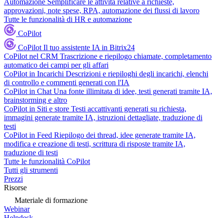
Automazione
Semplificare le attività relative a richieste,
approvazioni, note spese, RPA, automazione dei flussi di lavoro
Tutte le funzionalità di HR e automazione
CoPilot
CoPilot
Il tuo assistente IA in Bitrix24
CoPilot nel CRM
Trascrizione e riepilogo chiamate, completamento
automatico dei campi per gli affari
CoPilot in Incarichi
Descrizioni e riepiloghi degli incarichi, elenchi
di controllo e commenti generati con l'IA
CoPilot in Chat
Una fonte illimitata di idee, testi generati tramite IA,
brainstorming e altro
CoPilot in Siti e store
Testi accattivanti generati su richiesta,
immagini generate tramite IA, istruzioni dettagliate, traduzione di
testi
CoPilot in Feed
Riepilogo dei thread, idee generate tramite IA,
modifica e creazione di testi, scrittura di risposte tramite IA,
traduzione di testi
Tutte le funzionalità CoPilot
Tutti gli strumenti
Prezzi
Risorse
Materiale di formazione
Webinar
Helpdesk