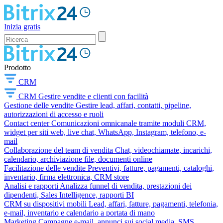
Inizia gratis
Prodotto
CRM
CRM
Gestire vendite e clienti con facilità
Gestione delle vendite
Gestire lead, affari, contatti, pipeline,
autorizzazioni di accesso e ruoli
Contact center
Comunicazioni omnicanale tramite moduli CRM,
widget per siti web, live chat, WhatsApp, Instagram, telefono, e-
mail
Collaborazione del team di vendita
Chat, videochiamate, incarichi,
calendario, archiviazione file, documenti online
Facilitazione delle vendite
Preventivi, fatture, pagamenti, cataloghi,
inventario, firma elettronica, CRM store
Analisi e rapporti
Analizza funnel di vendita, prestazioni dei
dipendenti, Sales Intelligence, rapporti BI
CRM su dispositivi mobili
Lead, affari, fatture, pagamenti, telefonia,
e-mail, inventario e calendario a portata di mano
Marketing
Campagne e-mail, annunci sui social media, SMS,