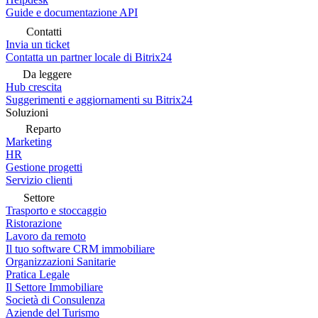
Guide e documentazione API
Contatti
Invia un ticket
Contatta un partner locale di Bitrix24
Da leggere
Hub crescita
Suggerimenti e aggiornamenti su Bitrix24
Soluzioni
Reparto
Marketing
HR
Gestione progetti
Servizio clienti
Settore
Trasporto e stoccaggio
Ristorazione
Lavoro da remoto
Il tuo software CRM immobiliare
Organizzazioni Sanitarie
Pratica Legale
Il Settore Immobiliare
Società di Consulenza
Aziende del Turismo