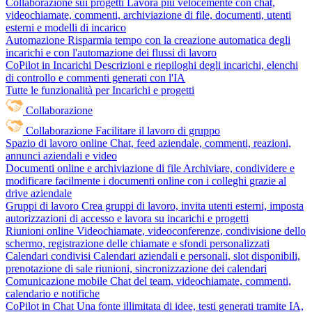
Collaborazione sui progetti
Lavora più velocemente con chat,
videochiamate, commenti, archiviazione di file, documenti, utenti
esterni e modelli di incarico
Automazione
Risparmia tempo con la creazione automatica degli
incarichi e con l'automazione dei flussi di lavoro
CoPilot in Incarichi
Descrizioni e riepiloghi degli incarichi, elenchi
di controllo e commenti generati con l'IA
Tutte le funzionalità per Incarichi e progetti
Collaborazione
Collaborazione
Facilitare il lavoro di gruppo
Spazio di lavoro online
Chat, feed aziendale, commenti, reazioni,
annunci aziendali e video
Documenti online e archiviazione di file
Archiviare, condividere e
modificare facilmente i documenti online con i colleghi grazie al
drive aziendale
Gruppi di lavoro
Crea gruppi di lavoro, invita utenti esterni, imposta
autorizzazioni di accesso e lavora su incarichi e progetti
Riunioni online
Videochiamate, videoconferenze, condivisione dello
schermo, registrazione delle chiamate e sfondi personalizzati
Calendari condivisi
Calendari aziendali e personali, slot disponibili,
prenotazione di sale riunioni, sincronizzazione dei calendari
Comunicazione mobile
Chat del team, videochiamate, commenti,
calendario e notifiche
CoPilot in Chat
Una fonte illimitata di idee, testi generati tramite IA,