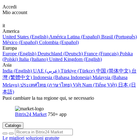
Accedi
Mio account
it
America
United States (English)
América Latina (Español)
Brasil (Português)
México (Español)
Colombia (Español)
Europa
Europe (English)
Deutschland (Deutsch)
France (Français)
Polska
(Polski)
Italia (Italiano)
United Kingdom (English)
Asia
India (English)
UAE (عربي)
Türkiye (Türkçe)
中国 (简体中文)
台
灣 (繁體中文)
Indonesia (Bahasa Indonesia)
Malaysia (Bahasa
Melayu)
ประเทศไทย (ภาษาไทย)
Việt Nam (Tiếng Việt)
日本 (日
本語)
Puoi cambiare la tua regione qui, se necessario
Bitrix24 Market
750+ app
Catalogo
Le migliori soluzioni gratuite