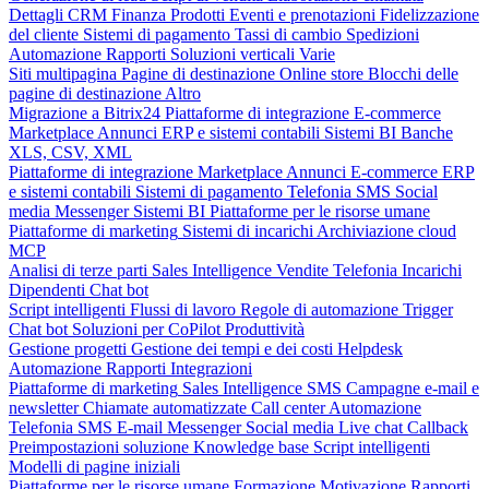
Dettagli CRM
Finanza
Prodotti
Eventi e prenotazioni
Fidelizzazione
del cliente
Sistemi di pagamento
Tassi di cambio
Spedizioni
Automazione
Rapporti
Soluzioni verticali
Varie
Siti multipagina
Pagine di destinazione
Online store
Blocchi delle
pagine di destinazione
Altro
Migrazione a Bitrix24
Piattaforme di integrazione
E-commerce
Marketplace
Annunci
ERP e sistemi contabili
Sistemi BI
Banche
XLS, CSV, XML
Piattaforme di integrazione
Marketplace
Annunci
E-commerce
ERP
e sistemi contabili
Sistemi di pagamento
Telefonia
SMS
Social
media
Messenger
Sistemi BI
Piattaforme per le risorse umane
Piattaforme di marketing
Sistemi di incarichi
Archiviazione cloud
MCP
Analisi di terze parti
Sales Intelligence
Vendite
Telefonia
Incarichi
Dipendenti
Chat bot
Script intelligenti
Flussi di lavoro
Regole di automazione
Trigger
Chat bot
Soluzioni per CoPilot
Produttività
Gestione progetti
Gestione dei tempi e dei costi
Helpdesk
Automazione
Rapporti
Integrazioni
Piattaforme di marketing
Sales Intelligence
SMS
Campagne e-mail e
newsletter
Chiamate automatizzate
Call center
Automazione
Telefonia
SMS
E-mail
Messenger
Social media
Live chat
Callback
Preimpostazioni soluzione
Knowledge base
Script intelligenti
Modelli di pagine iniziali
Piattaforme per le risorse umane
Formazione
Motivazione
Rapporti