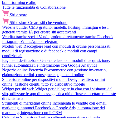
brainstorming e altro
Tutte le funzionalità di Collaborazione
Siti e store
Siti e store
Creare siti che vendono
Website builder
CMS gratuito, modelli, hosting, immagini e testi
generati tramite IA per creare siti accattivanti
Vendita tramite social
Vendi prodotti direttamente tramite Facebook,
Instagram, WhatsApp o Telegram
Moduli web
Raccogliere lead con moduli di ordine personalizzati,
moduli di registrazione o di feedback e moduli con campi
condizionali
Pagine di destinazione
Generare lead con moduli di acquisizione,
funnel automatizzati e integrazione con Google Analytics
Negozio online
Potenzia l'e-commerce con gestione inventario,
elaborazione ordini, consegne e pagamenti online
Siti e store online per dispositivi mobili
Design reattivo, ordini
online, gestione clienti, tutto su dispositivo mobile
Widget per siti web
Widget per dialogare in chat con i visitatori del
sito, utilizzare le app di messaggistica più diffuse e accettare richieste
di richiamata
Strumenti di marketing online
Incrementa le vendite con e-mail
marketing, annunci Facebook o Google Ads, automazione del
marketing, integrazione con il CRM
CoPilot in Siti e store
Testi accattivanti generati su richiesta,