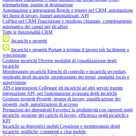
telemarketing, pagine di destinazione
Automazione e integrazioni
Regole e trigger nel CRM, automazione
dei flussi di lavoro, funnel automatizzati, API
CoPilot nel CRM
Trascrizione e riepilogo chiamate, completamento
automatico dei campi per gli affari
Tutte le funzionalità CRM
Incarichi e progetti
Incarichi e progetti
Portare a termine il lavoro più facilmente e
velocemente
Gestione incarichi
Diverse modalità di visualizzazione degli
incarichi
Monitoraggio incarichi
Elenchi di controllo e incarichi secondari,
riepiloghi degli incarichi, monitoraggio dei tempi, modalità focus e
supervisione
API e integrazioni
Collegare gli incarichi ad altri servizi tramite
integrazione API, per l'automazione avanzata degli incarichi
Gestione progetti
Progetti, gruppi di lavoro, pianificazione dei
progetti, ruoli, autorizzazioni di accesso
Prestazioni dei dipendenti
Favorisci la produttività con rapporti sugli
incarichi, gestione dei carichi di lavoro, efficienza negli incarichi e
KPI
Incarichi su dispositivi mobili
Creazione e monitoraggio degli
incarichi, notifiche, commenti e chat mobile