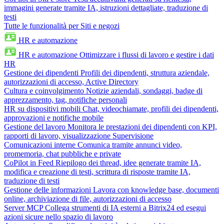
immagini generate tramite IA, istruzioni dettagliate, traduzione di
testi
Tutte le funzionalità per Siti e negozi
HR e automazione
HR e automazione
Ottimizzare i flussi di lavoro e gestire i dati
HR
Gestione dei dipendenti
Profili dei dipendenti, struttura aziendale,
autorizzazioni di accesso, Active Directory
Cultura e coinvolgimento
Notizie aziendali, sondaggi, badge di
apprezzamento, tag, notifiche personali
HR su dispositivi mobili
Chat, videochiamate, profili dei dipendenti,
approvazioni e notifiche mobile
Gestione del lavoro
Monitora le prestazioni dei dipendenti con KPI,
rapporti di lavoro, visualizzazione Supervisione
Comunicazioni interne
Comunica tramite annunci video,
promemoria, chat pubbliche e private
CoPilot in Feed
Riepilogo dei thread, idee generate tramite IA,
modifica e creazione di testi, scrittura di risposte tramite IA,
traduzione di testi
Gestione delle informazioni
Lavora con knowledge base, documenti
online, archiviazione di file, autorizzazioni di accesso
Server MCP
Collega strumenti di IA esterni a Bitrix24 ed esegui
azioni sicure nello spazio di lavoro