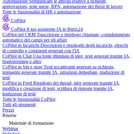
Automazione
Semplificare le attività relative a richieste,
approvazioni, note spese, RPA, automazione dei flussi di lavoro
Tutte le funzionalità di HR e automazione
CoPilot
CoPilot
Il tuo assistente IA in Bitrix24
CoPilot nel CRM
Trascrizione e riepilogo chiamate, completamento
automatico dei campi per gli affari
CoPilot in Incarichi
Descrizioni e riepiloghi degli incarichi, elenchi
di controllo e commenti generati con l'IA
CoPilot in Chat
Una fonte illimitata di idee, testi generati tramite IA,
brainstorming e altro
CoPilot in Siti e store
Testi accattivanti generati su richiesta,
immagini generate tramite IA, istruzioni dettagliate, traduzione di
testi
CoPilot in Feed
Riepilogo dei thread, idee generate tramite IA,
modifica e creazione di testi, scrittura di risposte tramite IA,
traduzione di testi
Tutte le funzionalità CoPilot
Tutti gli strumenti
Prezzi
Risorse
Materiale di formazione
Webinar
Helpdesk