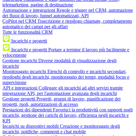
telemarketing, pagine di destinazione
Automazione e integrazioni
Regole e trigger nel CRM, automazione
dei flussi di lavoro, funnel automatizzati, API
CoPilot nel CRM
Trascrizione e riepilogo chiamate, completamento
automatico dei campi per gli affari
Tutte le funzionalità CRM
Incarichi e progetti
Incarichi e progetti
Portare a termine il lavoro più facilmente e
velocemente
Gestione incarichi
Diverse modalità di visualizzazione degli
incarichi
Monitoraggio incarichi
Elenchi di controllo e incarichi secondari,
riepiloghi degli incarichi, monitoraggio dei tempi, modalità focus e
supervisione
API e integrazioni
Collegare gli incarichi ad altri servizi tramite
integrazione API, per l'automazione avanzata degli incarichi
Gestione progetti
Progetti, gruppi di lavoro, pianificazione dei
progetti, ruoli, autorizzazioni di accesso
Prestazioni dei dipendenti
Favorisci la produttività con rapporti sugli
incarichi, gestione dei carichi di lavoro, efficienza negli incarichi e
KPI
Incarichi su dispositivi mobili
Creazione e monitoraggio degli
incarichi, notifiche, commenti e chat mobile