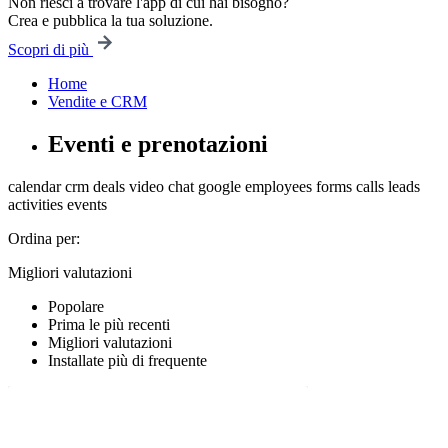
Non riesci a trovare l'app di cui hai bisogno?
Crea e pubblica la tua soluzione.
Scopri di più
Home
Vendite e CRM
Eventi e prenotazioni
calendar
crm
deals
video chat
google
employees
forms
calls
leads
activities
events
Ordina per:
Migliori valutazioni
Popolare
Prima le più recenti
Migliori valutazioni
Installate più di frequente