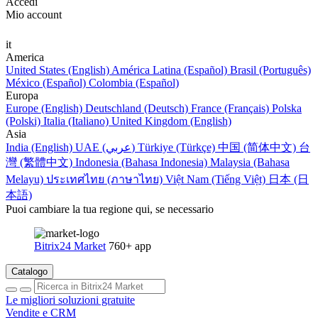
Accedi
Mio account
it
America
United States (English)
América Latina (Español)
Brasil (Português)
México (Español)
Colombia (Español)
Europa
Europe (English)
Deutschland (Deutsch)
France (Français)
Polska
(Polski)
Italia (Italiano)
United Kingdom (English)
Asia
India (English)
UAE (عربي)
Türkiye (Türkçe)
中国 (简体中文)
台
灣 (繁體中文)
Indonesia (Bahasa Indonesia)
Malaysia (Bahasa
Melayu)
ประเทศไทย (ภาษาไทย)
Việt Nam (Tiếng Việt)
日本 (日
本語)
Puoi cambiare la tua regione qui, se necessario
Bitrix24 Market
760+ app
Catalogo
Le migliori soluzioni gratuite
Vendite e CRM