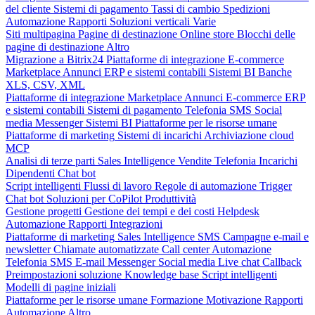
del cliente
Sistemi di pagamento
Tassi di cambio
Spedizioni
Automazione
Rapporti
Soluzioni verticali
Varie
Siti multipagina
Pagine di destinazione
Online store
Blocchi delle
pagine di destinazione
Altro
Migrazione a Bitrix24
Piattaforme di integrazione
E-commerce
Marketplace
Annunci
ERP e sistemi contabili
Sistemi BI
Banche
XLS, CSV, XML
Piattaforme di integrazione
Marketplace
Annunci
E-commerce
ERP
e sistemi contabili
Sistemi di pagamento
Telefonia
SMS
Social
media
Messenger
Sistemi BI
Piattaforme per le risorse umane
Piattaforme di marketing
Sistemi di incarichi
Archiviazione cloud
MCP
Analisi di terze parti
Sales Intelligence
Vendite
Telefonia
Incarichi
Dipendenti
Chat bot
Script intelligenti
Flussi di lavoro
Regole di automazione
Trigger
Chat bot
Soluzioni per CoPilot
Produttività
Gestione progetti
Gestione dei tempi e dei costi
Helpdesk
Automazione
Rapporti
Integrazioni
Piattaforme di marketing
Sales Intelligence
SMS
Campagne e-mail e
newsletter
Chiamate automatizzate
Call center
Automazione
Telefonia
SMS
E-mail
Messenger
Social media
Live chat
Callback
Preimpostazioni soluzione
Knowledge base
Script intelligenti
Modelli di pagine iniziali
Piattaforme per le risorse umane
Formazione
Motivazione
Rapporti
Automazione
Altro