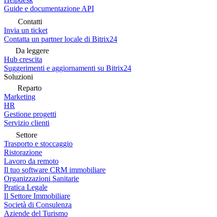
Guide e documentazione API
Contatti
Invia un ticket
Contatta un partner locale di Bitrix24
Da leggere
Hub crescita
Suggerimenti e aggiornamenti su Bitrix24
Soluzioni
Reparto
Marketing
HR
Gestione progetti
Servizio clienti
Settore
Trasporto e stoccaggio
Ristorazione
Lavoro da remoto
Il tuo software CRM immobiliare
Organizzazioni Sanitarie
Pratica Legale
Il Settore Immobiliare
Società di Consulenza
Aziende del Turismo