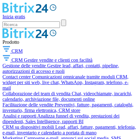
Inizia gratis
Prodotto
CRM
CRM
Gestire vendite e clienti con facilità
Gestione delle vendite
Gestire lead, affari, contatti, pipeline,
autorizzazioni di accesso e ruoli
Contact center
Comunicazioni omnicanale tramite moduli CRM,
widget per siti web, live chat, WhatsApp, Instagram, telefono, e-
mail
Collaborazione del team di vendita
Chat, videochiamate, incarichi,
calendario, archiviazione file, documenti online
Facilitazione delle vendite
Preventivi, fatture, pagamenti, cataloghi,
inventario, firma elettronica, CRM store
Analisi e rapporti
Analizza funnel di vendita, prestazioni dei
dipendenti, Sales Intelligence, rapporti BI
CRM su dispositivi mobili
Lead, affari, fatture, pagamenti, telefonia,
e-mail, inventario e calendario a portata di mano
Marketing
Campagne e-mail, annunci sui social media, SMS,