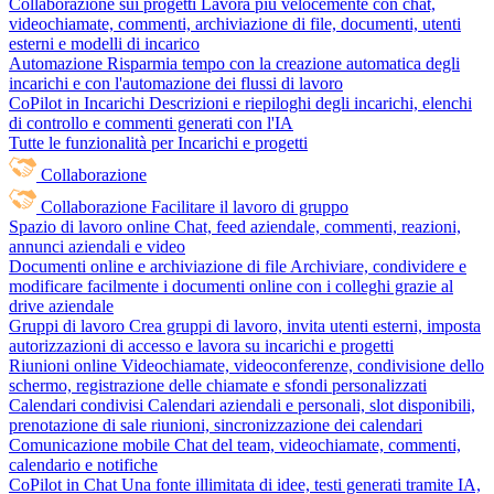
Collaborazione sui progetti
Lavora più velocemente con chat,
videochiamate, commenti, archiviazione di file, documenti, utenti
esterni e modelli di incarico
Automazione
Risparmia tempo con la creazione automatica degli
incarichi e con l'automazione dei flussi di lavoro
CoPilot in Incarichi
Descrizioni e riepiloghi degli incarichi, elenchi
di controllo e commenti generati con l'IA
Tutte le funzionalità per Incarichi e progetti
Collaborazione
Collaborazione
Facilitare il lavoro di gruppo
Spazio di lavoro online
Chat, feed aziendale, commenti, reazioni,
annunci aziendali e video
Documenti online e archiviazione di file
Archiviare, condividere e
modificare facilmente i documenti online con i colleghi grazie al
drive aziendale
Gruppi di lavoro
Crea gruppi di lavoro, invita utenti esterni, imposta
autorizzazioni di accesso e lavora su incarichi e progetti
Riunioni online
Videochiamate, videoconferenze, condivisione dello
schermo, registrazione delle chiamate e sfondi personalizzati
Calendari condivisi
Calendari aziendali e personali, slot disponibili,
prenotazione di sale riunioni, sincronizzazione dei calendari
Comunicazione mobile
Chat del team, videochiamate, commenti,
calendario e notifiche
CoPilot in Chat
Una fonte illimitata di idee, testi generati tramite IA,