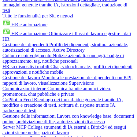
immagini generate tramite IA, istruzioni dettagliate, traduzione di
testi
Tutte le funzionalità per Siti e negozi
HR e automazione
HR e automazione
Ottimizzare i flussi di lavoro e gestire i dati
HR
Gestione dei dipendenti
Profili dei dipendenti, struttura aziendale,
autorizzazioni di accesso, Active Directory
Cultura e coinvolgimento
Notizie aziendali, sondaggi, badge di
apprezzamento, tag, notifiche personali
HR su dispositivi mobili
Chat, videochiamate, profili dei dipendenti,
approvazioni e notifiche mobile
Gestione del lavoro
Monitora le prestazioni dei dipendenti con KPI,
rapporti di lavoro, visualizzazione Supervisione
Comunicazioni interne
Comunica tramite annunci video,
promemoria, chat pubbliche e private
CoPilot in Feed
Riepilogo dei thread, idee generate tramite IA,
modifica e creazione di testi, scrittura di risposte tramite IA,
traduzione di testi
Gestione delle informazioni
Lavora con knowledge base, documenti
online, archiviazione di file, autorizzazioni di accesso
Server MCP
Collega strumenti di IA esterni a Bitrix24 ed esegui
azioni sicure nello spazio di lavoro