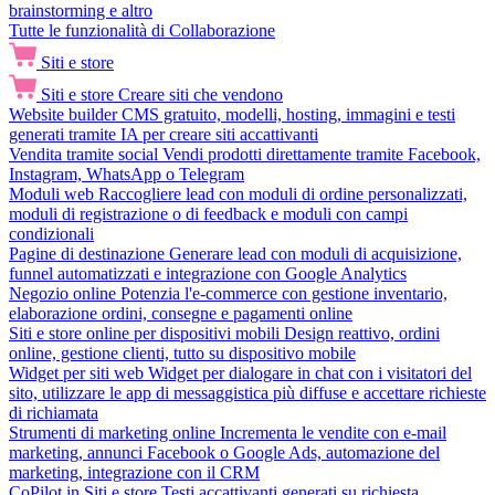
brainstorming e altro
Tutte le funzionalità di Collaborazione
Siti e store
Siti e store
Creare siti che vendono
Website builder
CMS gratuito, modelli, hosting, immagini e testi
generati tramite IA per creare siti accattivanti
Vendita tramite social
Vendi prodotti direttamente tramite Facebook,
Instagram, WhatsApp o Telegram
Moduli web
Raccogliere lead con moduli di ordine personalizzati,
moduli di registrazione o di feedback e moduli con campi
condizionali
Pagine di destinazione
Generare lead con moduli di acquisizione,
funnel automatizzati e integrazione con Google Analytics
Negozio online
Potenzia l'e-commerce con gestione inventario,
elaborazione ordini, consegne e pagamenti online
Siti e store online per dispositivi mobili
Design reattivo, ordini
online, gestione clienti, tutto su dispositivo mobile
Widget per siti web
Widget per dialogare in chat con i visitatori del
sito, utilizzare le app di messaggistica più diffuse e accettare richieste
di richiamata
Strumenti di marketing online
Incrementa le vendite con e-mail
marketing, annunci Facebook o Google Ads, automazione del
marketing, integrazione con il CRM
CoPilot in Siti e store
Testi accattivanti generati su richiesta,