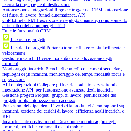
telemarketing, pagine di destinazione
Automazione e integrazioni
Regole e trigger nel CRM, automazione
dei flussi di lavoro, funnel automatizzati, API
CoPilot nel CRM
Trascrizione e riepilogo chiamate, completamento
automatico dei campi per gli affari
Tutte le funzionalità CRM
Incarichi e progetti
Incarichi e progetti
Portare a termine il lavoro più facilmente e
velocemente
Gestione incarichi
Diverse modalità di visualizzazione degli
incarichi
Monitoraggio incarichi
Elenchi di controllo e incarichi secondari,
riepiloghi degli incarichi, monitoraggio dei tempi, modalità focus e
supervisione
API e integrazioni
Collegare gli incarichi ad altri servizi tramite
integrazione API, per l'automazione avanzata degli incarichi
Gestione progetti
Progetti, gruppi di lavoro, pianificazione dei
progetti, ruoli, autorizzazioni di accesso
Prestazioni dei dipendenti
Favorisci la produttività con rapporti sugli
incarichi, gestione dei carichi di lavoro, efficienza negli incarichi e
KPI
Incarichi su dispositivi mobili
Creazione e monitoraggio degli
incarichi, notifiche, commenti e chat mobile