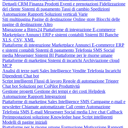
Dettagli CRM
Finanza
Prodotti
Eventi e prenotazioni
Fidelizzazione
del cliente
Sistemi di pagamento
Tassi di cambio
Spedizioni
Automazione
Rapporti
Soluzioni verticali
Varie
Siti multipagina
Pagine di destinazione
Online store
Blocchi delle
pagine di destinazione
Altro
Migrazione a Bitrix24
Piattaforme di integrazione
E-commerce
Marketplace
Annunci
ERP e sistemi contabili
Sistemi BI
Banche
XLS, CSV, XML
Piattaforme di integrazione
Marketplace
Annunci
E-commerce
ERP
e sistemi contabili
Sistemi di pagamento
Telefonia
SMS
Social
media
Messenger
Sistemi BI
Piattaforme per le risorse umane
Piattaforme di marketing
Sistemi di incarichi
Archiviazione cloud
MCP
Analisi di terze parti
Sales Intelligence
Vendite
Telefonia
Incarichi
Dipendenti
Chat bot
Script intelligenti
Flussi di lavoro
Regole di automazione
Trigger
Chat bot
Soluzioni per CoPilot
Produttività
Gestione progetti
Gestione dei tempi e dei costi
Helpdesk
Automazione
Rapporti
Integrazioni
Piattaforme di marketing
Sales Intelligence
SMS
Campagne e-mail e
newsletter
Chiamate automatizzate
Call center
Automazione
Telefonia
SMS
E-mail
Messenger
Social media
Live chat
Callback
Preimpostazioni soluzione
Knowledge base
Script intelligenti
Modelli di pagine iniziali
Piattaforme per le risorse umane
Formazione
Motivazione
Rapporti