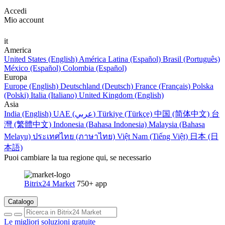
Accedi
Mio account
it
America
United States (English)
América Latina (Español)
Brasil (Português)
México (Español)
Colombia (Español)
Europa
Europe (English)
Deutschland (Deutsch)
France (Français)
Polska
(Polski)
Italia (Italiano)
United Kingdom (English)
Asia
India (English)
UAE (عربي)
Türkiye (Türkçe)
中国 (简体中文)
台
灣 (繁體中文)
Indonesia (Bahasa Indonesia)
Malaysia (Bahasa
Melayu)
ประเทศไทย (ภาษาไทย)
Việt Nam (Tiếng Việt)
日本 (日
本語)
Puoi cambiare la tua regione qui, se necessario
Bitrix24 Market
750+ app
Catalogo
Le migliori soluzioni gratuite