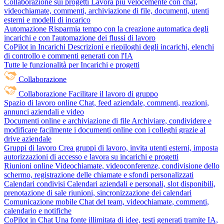
Collaborazione sui progetti
Lavora più velocemente con chat,
videochiamate, commenti, archiviazione di file, documenti, utenti
esterni e modelli di incarico
Automazione
Risparmia tempo con la creazione automatica degli
incarichi e con l'automazione dei flussi di lavoro
CoPilot in Incarichi
Descrizioni e riepiloghi degli incarichi, elenchi
di controllo e commenti generati con l'IA
Tutte le funzionalità per Incarichi e progetti
Collaborazione
Collaborazione
Facilitare il lavoro di gruppo
Spazio di lavoro online
Chat, feed aziendale, commenti, reazioni,
annunci aziendali e video
Documenti online e archiviazione di file
Archiviare, condividere e
modificare facilmente i documenti online con i colleghi grazie al
drive aziendale
Gruppi di lavoro
Crea gruppi di lavoro, invita utenti esterni, imposta
autorizzazioni di accesso e lavora su incarichi e progetti
Riunioni online
Videochiamate, videoconferenze, condivisione dello
schermo, registrazione delle chiamate e sfondi personalizzati
Calendari condivisi
Calendari aziendali e personali, slot disponibili,
prenotazione di sale riunioni, sincronizzazione dei calendari
Comunicazione mobile
Chat del team, videochiamate, commenti,
calendario e notifiche
CoPilot in Chat
Una fonte illimitata di idee, testi generati tramite IA,