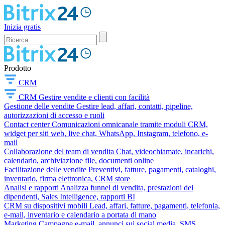
Inizia gratis
Prodotto
CRM
CRM
Gestire vendite e clienti con facilità
Gestione delle vendite
Gestire lead, affari, contatti, pipeline,
autorizzazioni di accesso e ruoli
Contact center
Comunicazioni omnicanale tramite moduli CRM,
widget per siti web, live chat, WhatsApp, Instagram, telefono, e-
mail
Collaborazione del team di vendita
Chat, videochiamate, incarichi,
calendario, archiviazione file, documenti online
Facilitazione delle vendite
Preventivi, fatture, pagamenti, cataloghi,
inventario, firma elettronica, CRM store
Analisi e rapporti
Analizza funnel di vendita, prestazioni dei
dipendenti, Sales Intelligence, rapporti BI
CRM su dispositivi mobili
Lead, affari, fatture, pagamenti, telefonia,
e-mail, inventario e calendario a portata di mano
Marketing
Campagne e-mail, annunci sui social media, SMS,