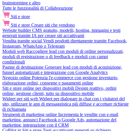
brainstorming e altro
Tutte le funzionalità di Collaborazione
Siti e store
Siti e store
Creare siti che vendono
Website builder
CMS gratuito, modelli, hosting, immagini e testi
generati tramite IA per creare siti accattivanti
Vendita tramite social
Vendi prodotti direttamente tramite Facebook,
Instagram, WhatsApp o Telegram
Moduli web
Raccogliere lead con moduli di ordine personalizzati,
moduli di registrazione o di feedback e moduli con campi
condizionali
Pagine di destinazione
Generare lead con moduli di acquisizione,
funnel automatizzati e integrazione con Google Analytics
Negozio online
Potenzia l'e-commerce con gestione inventario,
elaborazione ordini, consegne e pagamenti online
Siti e store online per dispositivi mobili
Design reattivo, ordini
online, gestione clienti, tutto su dispositivo mobile
Widget per siti web
Widget per dialogare in chat con i visitatori del
sito, utilizzare le app di messaggistica più diffuse e accettare richieste
di richiamata
Strumenti di marketing online
Incrementa le vendite con e-mail
marketing, annunci Facebook o Google Ads, automazione del
marketing, integrazione con il CRM
CoPilot in Siti e store
Testi accattivanti generati su richiesta,