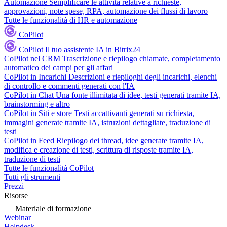
Automazione
Semplificare le attività relative a richieste,
approvazioni, note spese, RPA, automazione dei flussi di lavoro
Tutte le funzionalità di HR e automazione
CoPilot
CoPilot
Il tuo assistente IA in Bitrix24
CoPilot nel CRM
Trascrizione e riepilogo chiamate, completamento
automatico dei campi per gli affari
CoPilot in Incarichi
Descrizioni e riepiloghi degli incarichi, elenchi
di controllo e commenti generati con l'IA
CoPilot in Chat
Una fonte illimitata di idee, testi generati tramite IA,
brainstorming e altro
CoPilot in Siti e store
Testi accattivanti generati su richiesta,
immagini generate tramite IA, istruzioni dettagliate, traduzione di
testi
CoPilot in Feed
Riepilogo dei thread, idee generate tramite IA,
modifica e creazione di testi, scrittura di risposte tramite IA,
traduzione di testi
Tutte le funzionalità CoPilot
Tutti gli strumenti
Prezzi
Risorse
Materiale di formazione
Webinar
Helpdesk