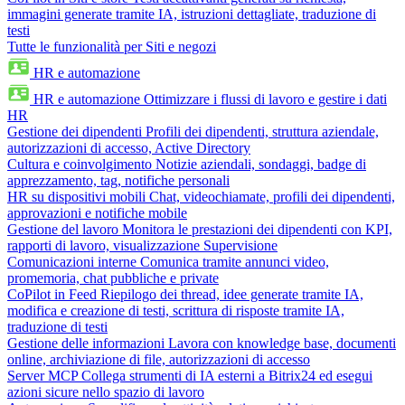
immagini generate tramite IA, istruzioni dettagliate, traduzione di
testi
Tutte le funzionalità per Siti e negozi
HR e automazione
HR e automazione
Ottimizzare i flussi di lavoro e gestire i dati
HR
Gestione dei dipendenti
Profili dei dipendenti, struttura aziendale,
autorizzazioni di accesso, Active Directory
Cultura e coinvolgimento
Notizie aziendali, sondaggi, badge di
apprezzamento, tag, notifiche personali
HR su dispositivi mobili
Chat, videochiamate, profili dei dipendenti,
approvazioni e notifiche mobile
Gestione del lavoro
Monitora le prestazioni dei dipendenti con KPI,
rapporti di lavoro, visualizzazione Supervisione
Comunicazioni interne
Comunica tramite annunci video,
promemoria, chat pubbliche e private
CoPilot in Feed
Riepilogo dei thread, idee generate tramite IA,
modifica e creazione di testi, scrittura di risposte tramite IA,
traduzione di testi
Gestione delle informazioni
Lavora con knowledge base, documenti
online, archiviazione di file, autorizzazioni di accesso
Server MCP
Collega strumenti di IA esterni a Bitrix24 ed esegui
azioni sicure nello spazio di lavoro