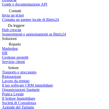
Guide e documentazione API
Contatti
Invia un ticket
Contatta un partner locale di Bitrix24
Da leggere
Hub crescita
Suggerimenti e aggiornamenti su Bitrix24
Soluzioni
Reparto
Marketing
HR
Gestione progetti
Servizio clienti
Settore
Trasporto e stoccaggio
Ristorazione
Lavoro da remoto
Il tuo software CRM immobiliare
Organizzazioni Sanitarie
Pratica Legale
Il Settore Immobiliare
Società di Consulenza
Aziende del Turismo