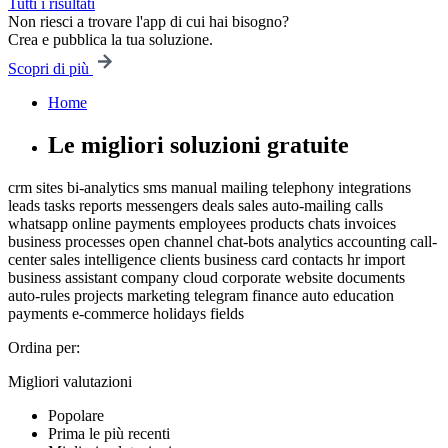
Tutti i risultati
Non riesci a trovare l'app di cui hai bisogno?
Crea e pubblica la tua soluzione.
Scopri di più
Home
Le migliori soluzioni gratuite
crm
sites
bi-analytics
sms
manual mailing
telephony
integrations
leads
tasks
reports
messengers
deals
sales
auto-mailing
calls
whatsapp
online payments
employees
products
chats
invoices
business processes
open channel
chat-bots
analytics
accounting
call-
center
sales intelligence
clients
business card
contacts
hr
import
business
assistant
company
cloud
corporate website
documents
auto-rules
projects
marketing
telegram
finance
auto
education
payments
e-commerce
holidays
fields
Ordina per:
Migliori valutazioni
Popolare
Prima le più recenti