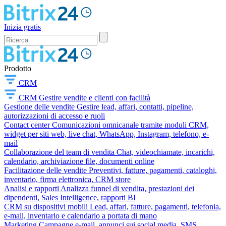
Inizia gratis
Prodotto
CRM
CRM
Gestire vendite e clienti con facilità
Gestione delle vendite
Gestire lead, affari, contatti, pipeline,
autorizzazioni di accesso e ruoli
Contact center
Comunicazioni omnicanale tramite moduli CRM,
widget per siti web, live chat, WhatsApp, Instagram, telefono, e-
mail
Collaborazione del team di vendita
Chat, videochiamate, incarichi,
calendario, archiviazione file, documenti online
Facilitazione delle vendite
Preventivi, fatture, pagamenti, cataloghi,
inventario, firma elettronica, CRM store
Analisi e rapporti
Analizza funnel di vendita, prestazioni dei
dipendenti, Sales Intelligence, rapporti BI
CRM su dispositivi mobili
Lead, affari, fatture, pagamenti, telefonia,
e-mail, inventario e calendario a portata di mano
Marketing
Campagne e-mail, annunci sui social media, SMS,