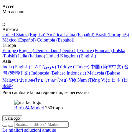
Accedi
Mio account
it
America
United States (English)
América Latina (Español)
Brasil (Português)
México (Español)
Colombia (Español)
Europa
Europe (English)
Deutschland (Deutsch)
France (Français)
Polska
(Polski)
Italia (Italiano)
United Kingdom (English)
Asia
India (English)
UAE (عربي)
Türkiye (Türkçe)
中国 (简体中文)
台
灣 (繁體中文)
Indonesia (Bahasa Indonesia)
Malaysia (Bahasa
Melayu)
ประเทศไทย (ภาษาไทย)
Việt Nam (Tiếng Việt)
日本 (日
本語)
Puoi cambiare la tua regione qui, se necessario
Bitrix24 Market
750+ app
Catalogo
Le migliori soluzioni gratuite