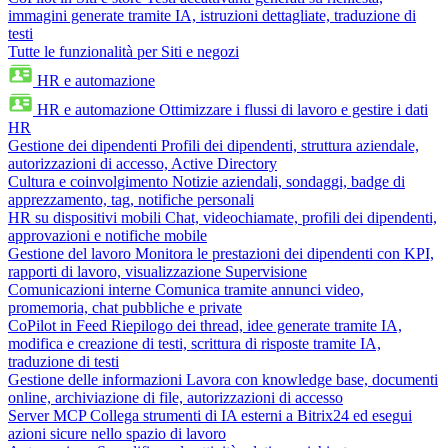
immagini generate tramite IA, istruzioni dettagliate, traduzione di
testi
Tutte le funzionalità per Siti e negozi
HR e automazione
HR e automazione
Ottimizzare i flussi di lavoro e gestire i dati
HR
Gestione dei dipendenti
Profili dei dipendenti, struttura aziendale,
autorizzazioni di accesso, Active Directory
Cultura e coinvolgimento
Notizie aziendali, sondaggi, badge di
apprezzamento, tag, notifiche personali
HR su dispositivi mobili
Chat, videochiamate, profili dei dipendenti,
approvazioni e notifiche mobile
Gestione del lavoro
Monitora le prestazioni dei dipendenti con KPI,
rapporti di lavoro, visualizzazione Supervisione
Comunicazioni interne
Comunica tramite annunci video,
promemoria, chat pubbliche e private
CoPilot in Feed
Riepilogo dei thread, idee generate tramite IA,
modifica e creazione di testi, scrittura di risposte tramite IA,
traduzione di testi
Gestione delle informazioni
Lavora con knowledge base, documenti
online, archiviazione di file, autorizzazioni di accesso
Server MCP
Collega strumenti di IA esterni a Bitrix24 ed esegui
azioni sicure nello spazio di lavoro