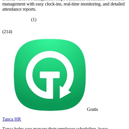
management with easy clock-ins, real-time monitoring, and detailed
attendance reports.
(1)
(214)
Gratis
Tanca HR
Tanca helps you manage their employee scheduling, leave