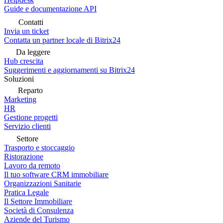
Guide e documentazione API
Contatti
Invia un ticket
Contatta un partner locale di Bitrix24
Da leggere
Hub crescita
Suggerimenti e aggiornamenti su Bitrix24
Soluzioni
Reparto
Marketing
HR
Gestione progetti
Servizio clienti
Settore
Trasporto e stoccaggio
Ristorazione
Lavoro da remoto
Il tuo software CRM immobiliare
Organizzazioni Sanitarie
Pratica Legale
Il Settore Immobiliare
Società di Consulenza
Aziende del Turismo