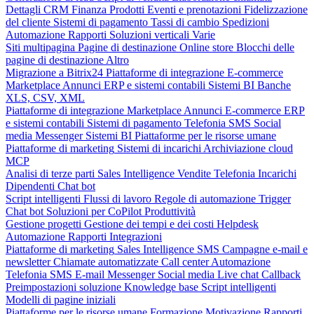
Dettagli CRM
Finanza
Prodotti
Eventi e prenotazioni
Fidelizzazione
del cliente
Sistemi di pagamento
Tassi di cambio
Spedizioni
Automazione
Rapporti
Soluzioni verticali
Varie
Siti multipagina
Pagine di destinazione
Online store
Blocchi delle
pagine di destinazione
Altro
Migrazione a Bitrix24
Piattaforme di integrazione
E-commerce
Marketplace
Annunci
ERP e sistemi contabili
Sistemi BI
Banche
XLS, CSV, XML
Piattaforme di integrazione
Marketplace
Annunci
E-commerce
ERP
e sistemi contabili
Sistemi di pagamento
Telefonia
SMS
Social
media
Messenger
Sistemi BI
Piattaforme per le risorse umane
Piattaforme di marketing
Sistemi di incarichi
Archiviazione cloud
MCP
Analisi di terze parti
Sales Intelligence
Vendite
Telefonia
Incarichi
Dipendenti
Chat bot
Script intelligenti
Flussi di lavoro
Regole di automazione
Trigger
Chat bot
Soluzioni per CoPilot
Produttività
Gestione progetti
Gestione dei tempi e dei costi
Helpdesk
Automazione
Rapporti
Integrazioni
Piattaforme di marketing
Sales Intelligence
SMS
Campagne e-mail e
newsletter
Chiamate automatizzate
Call center
Automazione
Telefonia
SMS
E-mail
Messenger
Social media
Live chat
Callback
Preimpostazioni soluzione
Knowledge base
Script intelligenti
Modelli di pagine iniziali
Piattaforme per le risorse umane
Formazione
Motivazione
Rapporti