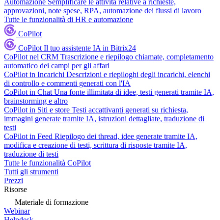
Automazione
Semplificare le attività relative a richieste,
approvazioni, note spese, RPA, automazione dei flussi di lavoro
Tutte le funzionalità di HR e automazione
CoPilot
CoPilot
Il tuo assistente IA in Bitrix24
CoPilot nel CRM
Trascrizione e riepilogo chiamate, completamento
automatico dei campi per gli affari
CoPilot in Incarichi
Descrizioni e riepiloghi degli incarichi, elenchi
di controllo e commenti generati con l'IA
CoPilot in Chat
Una fonte illimitata di idee, testi generati tramite IA,
brainstorming e altro
CoPilot in Siti e store
Testi accattivanti generati su richiesta,
immagini generate tramite IA, istruzioni dettagliate, traduzione di
testi
CoPilot in Feed
Riepilogo dei thread, idee generate tramite IA,
modifica e creazione di testi, scrittura di risposte tramite IA,
traduzione di testi
Tutte le funzionalità CoPilot
Tutti gli strumenti
Prezzi
Risorse
Materiale di formazione
Webinar
Helpdesk