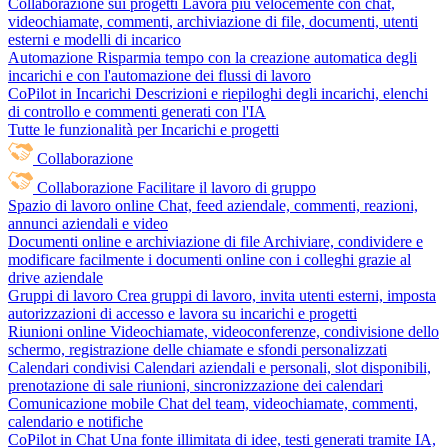
Collaborazione sui progetti
Lavora più velocemente con chat,
videochiamate, commenti, archiviazione di file, documenti, utenti
esterni e modelli di incarico
Automazione
Risparmia tempo con la creazione automatica degli
incarichi e con l'automazione dei flussi di lavoro
CoPilot in Incarichi
Descrizioni e riepiloghi degli incarichi, elenchi
di controllo e commenti generati con l'IA
Tutte le funzionalità per Incarichi e progetti
Collaborazione
Collaborazione
Facilitare il lavoro di gruppo
Spazio di lavoro online
Chat, feed aziendale, commenti, reazioni,
annunci aziendali e video
Documenti online e archiviazione di file
Archiviare, condividere e
modificare facilmente i documenti online con i colleghi grazie al
drive aziendale
Gruppi di lavoro
Crea gruppi di lavoro, invita utenti esterni, imposta
autorizzazioni di accesso e lavora su incarichi e progetti
Riunioni online
Videochiamate, videoconferenze, condivisione dello
schermo, registrazione delle chiamate e sfondi personalizzati
Calendari condivisi
Calendari aziendali e personali, slot disponibili,
prenotazione di sale riunioni, sincronizzazione dei calendari
Comunicazione mobile
Chat del team, videochiamate, commenti,
calendario e notifiche
CoPilot in Chat
Una fonte illimitata di idee, testi generati tramite IA,