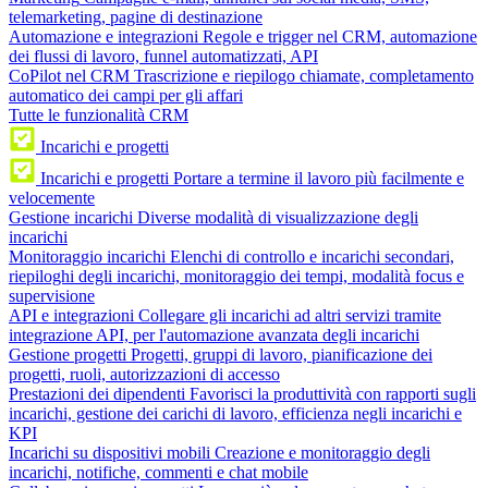
telemarketing, pagine di destinazione
Automazione e integrazioni
Regole e trigger nel CRM, automazione
dei flussi di lavoro, funnel automatizzati, API
CoPilot nel CRM
Trascrizione e riepilogo chiamate, completamento
automatico dei campi per gli affari
Tutte le funzionalità CRM
Incarichi e progetti
Incarichi e progetti
Portare a termine il lavoro più facilmente e
velocemente
Gestione incarichi
Diverse modalità di visualizzazione degli
incarichi
Monitoraggio incarichi
Elenchi di controllo e incarichi secondari,
riepiloghi degli incarichi, monitoraggio dei tempi, modalità focus e
supervisione
API e integrazioni
Collegare gli incarichi ad altri servizi tramite
integrazione API, per l'automazione avanzata degli incarichi
Gestione progetti
Progetti, gruppi di lavoro, pianificazione dei
progetti, ruoli, autorizzazioni di accesso
Prestazioni dei dipendenti
Favorisci la produttività con rapporti sugli
incarichi, gestione dei carichi di lavoro, efficienza negli incarichi e
KPI
Incarichi su dispositivi mobili
Creazione e monitoraggio degli
incarichi, notifiche, commenti e chat mobile