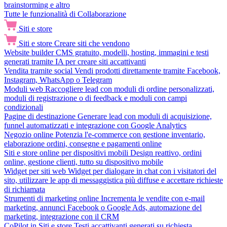
brainstorming e altro
Tutte le funzionalità di Collaborazione
Siti e store
Siti e store
Creare siti che vendono
Website builder
CMS gratuito, modelli, hosting, immagini e testi
generati tramite IA per creare siti accattivanti
Vendita tramite social
Vendi prodotti direttamente tramite Facebook,
Instagram, WhatsApp o Telegram
Moduli web
Raccogliere lead con moduli di ordine personalizzati,
moduli di registrazione o di feedback e moduli con campi
condizionali
Pagine di destinazione
Generare lead con moduli di acquisizione,
funnel automatizzati e integrazione con Google Analytics
Negozio online
Potenzia l'e-commerce con gestione inventario,
elaborazione ordini, consegne e pagamenti online
Siti e store online per dispositivi mobili
Design reattivo, ordini
online, gestione clienti, tutto su dispositivo mobile
Widget per siti web
Widget per dialogare in chat con i visitatori del
sito, utilizzare le app di messaggistica più diffuse e accettare richieste
di richiamata
Strumenti di marketing online
Incrementa le vendite con e-mail
marketing, annunci Facebook o Google Ads, automazione del
marketing, integrazione con il CRM
CoPilot in Siti e store
Testi accattivanti generati su richiesta,