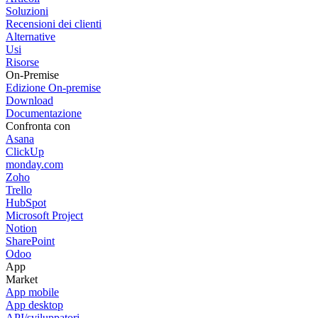
Soluzioni
Recensioni dei clienti
Alternative
Usi
Risorse
On-Premise
Edizione On-premise
Download
Documentazione
Confronta con
Asana
ClickUp
monday.com
Zoho
Trello
HubSpot
Microsoft Project
Notion
SharePoint
Odoo
App
Market
App mobile
App desktop
API/sviluppatori