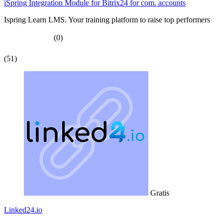
iSpring Integration Module for Bitrix24 for com. accounts
Ispring Learn LMS. Your training platform to raise top performers
(0)
(51)
Gratis
Linked24.io