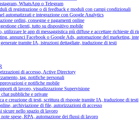
 Instagram, WhatsApp o Telegram
duli di registrazione o di feedback e moduli con campi condizionali
nel automatizzati e integrazione con Google Analytics
razione ordini, consegne e pagamenti online
gestione clienti, tutto su dispositivo mobile
o, utilizzare le app di messaggistica più diffuse e accettare richieste di r
eting, annunci Facebook o Google Ads, automazione del marketing, in
generate tramite IA, istruzioni dettagliate, traduzione di testi
HR
torizzazioni di accesso, Active Directory
zamento, tag, notifiche personali
approvazioni e notifiche mobile
apporti di lavoro, visualizzazione Supervisione
chat pubbliche e private
 e creazione di testi, scrittura di risposte tramite IA, traduzione di testi
ne, archiviazione di file, autorizzazioni di accesso
i sicure nello spazio di lavoro
ni, note spese, RPA, automazione dei flussi di lavoro