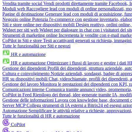
Vendita tramite social
Vendi prodotti direttamente tramite Facebook,
Moduli web
Raccogliere lead con moduli di ordine personalizzati, mo
Pagine di destinazione
Generare lead con moduli di acquisizione, fun
Negozio online
Potenzia l'e-commerce con gestione inventario, elabo
Siti e store online per dispositivi mobili
Design reattivo, ordini online, 
Widget per siti web
Widget per dialogare in chat con i visitatori del sit
Strumenti di marketing online
Incrementa le vendite con e-mail mark
CoPilot in Siti e store
Testi accattivanti generati su richiesta, immagini 
Tutte le funzionalità per Siti e negozi
HR e automazione
HR e automazione
Ottimizzare i flussi di lavoro e gestire i dati 
Gestione dei dipendenti
Profili dei dipendenti, struttura aziendale, au
Cultura e coinvolgimento
Notizie aziendali, sondaggi, badge di apprez
HR su dispositivi mobili
Chat, videochiamate, profili dei dipendenti, 
Gestione del lavoro
Monitora le prestazioni dei dipendenti con KPI, r
Comunicazioni interne
Comunica tramite annunci video, promemoria, 
CoPilot in Feed
Riepilogo dei thread, idee generate tramite IA, modifica
Gestione delle informazioni
Lavora con knowledge base, documenti onli
Server MCP
Collega strumenti di IA esterni a Bitrix24 ed esegui azion
Automazione
Semplificare le attività relative a richieste, approvazio
Tutte le funzionalità di HR e automazione
CoPilot