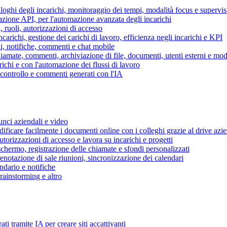
piloghi degli incarichi, monitoraggio dei tempi, modalità focus e supervi
grazione API, per l'automazione avanzata degli incarichi
, ruoli, autorizzazioni di accesso
ncarichi, gestione dei carichi di lavoro, efficienza negli incarichi e KPI
i, notifiche, commenti e chat mobile
mate, commenti, archiviazione di file, documenti, utenti esterni e mode
ichi e con l'automazione dei flussi di lavoro
i controllo e commenti generati con l'IA
unci aziendali e video
ificare facilmente i documenti online con i colleghi grazie al drive azi
utorizzazioni di accesso e lavora su incarichi e progetti
hermo, registrazione delle chiamate e sfondi personalizzati
renotazione di sale riunioni, sincronizzazione dei calendari
dario e notifiche
brainstorming e altro
ti tramite IA per creare siti accattivanti