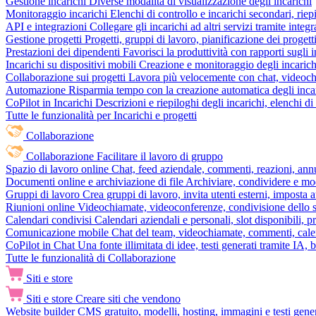
Gestione incarichi
Diverse modalità di visualizzazione degli incarichi
Monitoraggio incarichi
Elenchi di controllo e incarichi secondari, rie
API e integrazioni
Collegare gli incarichi ad altri servizi tramite inte
Gestione progetti
Progetti, gruppi di lavoro, pianificazione dei progetti
Prestazioni dei dipendenti
Favorisci la produttività con rapporti sugli i
Incarichi su dispositivi mobili
Creazione e monitoraggio degli incarich
Collaborazione sui progetti
Lavora più velocemente con chat, videochia
Automazione
Risparmia tempo con la creazione automatica degli incar
CoPilot in Incarichi
Descrizioni e riepiloghi degli incarichi, elenchi d
Tutte le funzionalità per Incarichi e progetti
Collaborazione
Collaborazione
Facilitare il lavoro di gruppo
Spazio di lavoro online
Chat, feed aziendale, commenti, reazioni, ann
Documenti online e archiviazione di file
Archiviare, condividere e mod
Gruppi di lavoro
Crea gruppi di lavoro, invita utenti esterni, imposta a
Riunioni online
Videochiamate, videoconferenze, condivisione dello sc
Calendari condivisi
Calendari aziendali e personali, slot disponibili, p
Comunicazione mobile
Chat del team, videochiamate, commenti, calen
CoPilot in Chat
Una fonte illimitata di idee, testi generati tramite IA, 
Tutte le funzionalità di Collaborazione
Siti e store
Siti e store
Creare siti che vendono
Website builder
CMS gratuito, modelli, hosting, immagini e testi genera