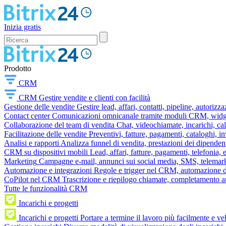
Inizia gratis
Prodotto
CRM
CRM
Gestire vendite e clienti con facilità
Gestione delle vendite
Gestire lead, affari, contatti, pipeline, autorizz
Contact center
Comunicazioni omnicanale tramite moduli CRM, widget 
Collaborazione del team di vendita
Chat, videochiamate, incarichi, ca
Facilitazione delle vendite
Preventivi, fatture, pagamenti, cataloghi, i
Analisi e rapporti
Analizza funnel di vendita, prestazioni dei dipendent
CRM su dispositivi mobili
Lead, affari, fatture, pagamenti, telefonia,
Marketing
Campagne e-mail, annunci sui social media, SMS, telemark
Automazione e integrazioni
Regole e trigger nel CRM, automazione dei
CoPilot nel CRM
Trascrizione e riepilogo chiamate, completamento au
Tutte le funzionalità CRM
Incarichi e progetti
Incarichi e progetti
Portare a termine il lavoro più facilmente e v