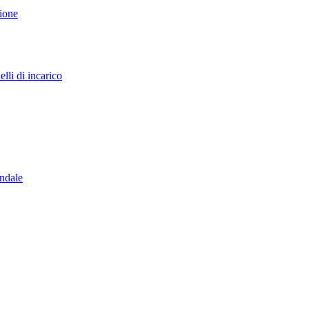
sione
lli di incarico
endale