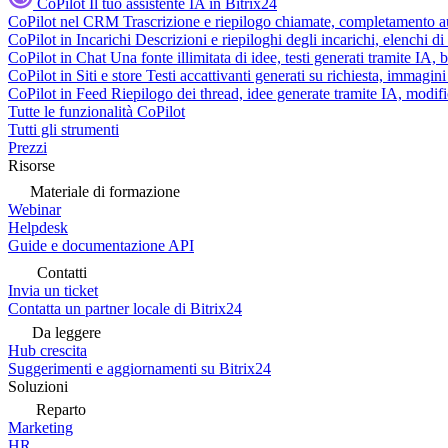
CoPilot
Il tuo assistente IA in Bitrix24
CoPilot nel CRM
Trascrizione e riepilogo chiamate, completamento au
CoPilot in Incarichi
Descrizioni e riepiloghi degli incarichi, elenchi d
CoPilot in Chat
Una fonte illimitata di idee, testi generati tramite IA, 
CoPilot in Siti e store
Testi accattivanti generati su richiesta, immagini 
CoPilot in Feed
Riepilogo dei thread, idee generate tramite IA, modifica
Tutte le funzionalità CoPilot
Tutti gli strumenti
Prezzi
Risorse
Materiale di formazione
Webinar
Helpdesk
Guide e documentazione API
Contatti
Invia un ticket
Contatta un partner locale di Bitrix24
Da leggere
Hub crescita
Suggerimenti e aggiornamenti su Bitrix24
Soluzioni
Reparto
Marketing
HR