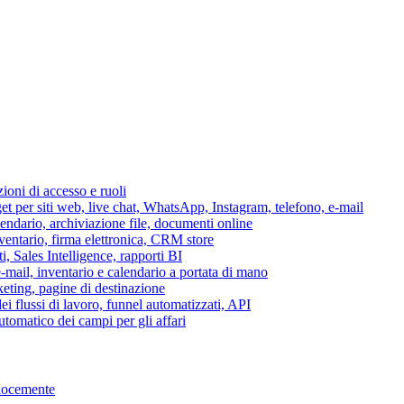
azioni di accesso e ruoli
per siti web, live chat, WhatsApp, Instagram, telefono, e-mail
lendario, archiviazione file, documenti online
nventario, firma elettronica, CRM store
i, Sales Intelligence, rapporti BI
 e-mail, inventario e calendario a portata di mano
eting, pagine di destinazione
 flussi di lavoro, funnel automatizzati, API
tomatico dei campi per gli affari
elocemente