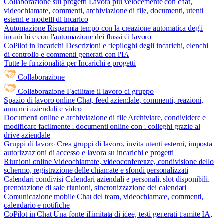
Collaborazione sui progetti
Lavora più velocemente con chat,
videochiamate, commenti, archiviazione di file, documenti, utenti
esterni e modelli di incarico
Automazione
Risparmia tempo con la creazione automatica degli
incarichi e con l'automazione dei flussi di lavoro
CoPilot in Incarichi
Descrizioni e riepiloghi degli incarichi, elenchi
di controllo e commenti generati con l'IA
Tutte le funzionalità per Incarichi e progetti
Collaborazione
Collaborazione
Facilitare il lavoro di gruppo
Spazio di lavoro online
Chat, feed aziendale, commenti, reazioni,
annunci aziendali e video
Documenti online e archiviazione di file
Archiviare, condividere e
modificare facilmente i documenti online con i colleghi grazie al
drive aziendale
Gruppi di lavoro
Crea gruppi di lavoro, invita utenti esterni, imposta
autorizzazioni di accesso e lavora su incarichi e progetti
Riunioni online
Videochiamate, videoconferenze, condivisione dello
schermo, registrazione delle chiamate e sfondi personalizzati
Calendari condivisi
Calendari aziendali e personali, slot disponibili,
prenotazione di sale riunioni, sincronizzazione dei calendari
Comunicazione mobile
Chat del team, videochiamate, commenti,
calendario e notifiche
CoPilot in Chat
Una fonte illimitata di idee, testi generati tramite IA,