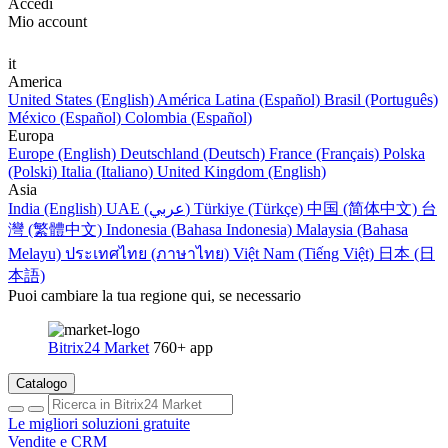
Accedi
Mio account
it
America
United States (English)
América Latina (Español)
Brasil (Português)
México (Español)
Colombia (Español)
Europa
Europe (English)
Deutschland (Deutsch)
France (Français)
Polska
(Polski)
Italia (Italiano)
United Kingdom (English)
Asia
India (English)
UAE (عربي)
Türkiye (Türkçe)
中国 (简体中文)
台
灣 (繁體中文)
Indonesia (Bahasa Indonesia)
Malaysia (Bahasa
Melayu)
ประเทศไทย (ภาษาไทย)
Việt Nam (Tiếng Việt)
日本 (日
本語)
Puoi cambiare la tua regione qui, se necessario
Bitrix24 Market
760+ app
Catalogo
Le migliori soluzioni gratuite
Vendite e CRM