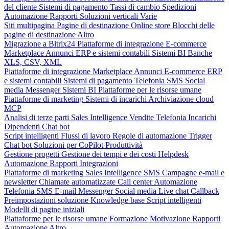
del cliente
Sistemi di pagamento
Tassi di cambio
Spedizioni
Automazione
Rapporti
Soluzioni verticali
Varie
Siti multipagina
Pagine di destinazione
Online store
Blocchi delle
pagine di destinazione
Altro
Migrazione a Bitrix24
Piattaforme di integrazione
E-commerce
Marketplace
Annunci
ERP e sistemi contabili
Sistemi BI
Banche
XLS, CSV, XML
Piattaforme di integrazione
Marketplace
Annunci
E-commerce
ERP
e sistemi contabili
Sistemi di pagamento
Telefonia
SMS
Social
media
Messenger
Sistemi BI
Piattaforme per le risorse umane
Piattaforme di marketing
Sistemi di incarichi
Archiviazione cloud
MCP
Analisi di terze parti
Sales Intelligence
Vendite
Telefonia
Incarichi
Dipendenti
Chat bot
Script intelligenti
Flussi di lavoro
Regole di automazione
Trigger
Chat bot
Soluzioni per CoPilot
Produttività
Gestione progetti
Gestione dei tempi e dei costi
Helpdesk
Automazione
Rapporti
Integrazioni
Piattaforme di marketing
Sales Intelligence
SMS
Campagne e-mail e
newsletter
Chiamate automatizzate
Call center
Automazione
Telefonia
SMS
E-mail
Messenger
Social media
Live chat
Callback
Preimpostazioni soluzione
Knowledge base
Script intelligenti
Modelli di pagine iniziali
Piattaforme per le risorse umane
Formazione
Motivazione
Rapporti
Automazione
Altro