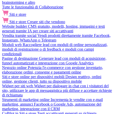
brainstorming e altro
Tutte le funzionalità di Collaborazione
Siti e store
Siti e store
Creare siti che vendono
Website builder
CMS gratuito, modelli, hosting, immagini e testi
generati tramite IA per creare siti accattivanti
Vendita tramite social
Vendi prodotti direttamente tramite Facebook,
Instagram, WhatsApp o Telegram
Moduli web
Raccogliere lead con moduli di ordine personalizzati,
moduli di registrazione o di feedback e moduli con campi
condizionali
Pagine di destinazione
Generare lead con moduli di acquisizione,
funnel automatizzati e integrazione con Google Analytics
Negozio online
Potenzia l'e-commerce con gestione inventario,
elaborazione ordini, consegne e pagamenti online
Siti e store online per dispositivi mobili
Design reattivo, ordini
online, gestione clienti, tutto su dispositivo mobile
Widget per siti web
Widget per dialogare in chat con i visitatori del
sito, utilizzare le app di messaggistica più diffuse e accettare richieste
di richiamata
Strumenti di marketing online
Incrementa le vendite con e-mail
marketing, annunci Facebook o Google Ads, automazione del
marketing, integrazione con il CRM
CoPilot in Siti e store
Testi accattivanti generati su richiesta,