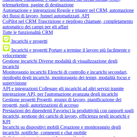
telemarketing, pagine di destinazione
Automazione e integrazioni
Regole e trigger nel CRM, automazione
dei flussi di lavoro, funnel automatizzati, API
CoPilot nel CRM
Trascrizione e riepilogo chiamate, completamento
automatico dei campi per gli affari
Tutte le funzionalità CRM
Incarichi e progetti
Incarichi e progetti
Portare a termine il lavoro più facilmente e
velocemente
Gestione incarichi
Diverse modalità di visualizzazione degli
incarichi
Monitoraggio incarichi
Elenchi di controllo e incarichi secondari,
riepiloghi degli incarichi, monitoraggio dei tempi, modalità focus e
supervisione
API e integrazioni
Collegare gli incarichi ad altri servizi tramite
integrazione API, per l'automazione avanzata degli incarichi
Gestione progetti
Progetti, gruppi di lavoro, pianificazione dei
progetti, ruoli, autorizzazioni di accesso
Prestazioni dei dipendenti
Favorisci la produttività con rapporti sugli
incarichi, gestione dei carichi di lavoro, efficienza negli incarichi e
KPI
Incarichi su dispositivi mobili
Creazione e monitoraggio degli
incarichi, notifiche, commenti e chat mobile