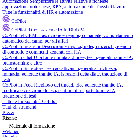
Automazione
Semplificare le attività relative a richieste,
approvazioni, note spese, RPA, automazione dei flussi di lavoro
Tutte le funzionalità di HR e automazione
CoPilot
CoPilot
Il tuo assistente IA in Bitrix24
CoPilot nel CRM
Trascrizione e riepilogo chiamate, completamento
automatico dei campi per gli affari
CoPilot in Incarichi
Descrizioni e riepiloghi degli incarichi, elenchi
di controllo e commenti generati con l'IA
CoPilot in Chat
Una fonte illimitata di idee, testi generati tramite IA,
brainstorming e altro
CoPilot in Siti e store
Testi accattivanti generati su richiesta,
immagini generate tramite IA, istruzioni dettagliate, traduzione di
testi
CoPilot in Feed
Riepilogo dei thread, idee generate tramite IA,
modifica e creazione di testi, scrittura di risposte tramite IA,
traduzione di testi
Tutte le funzionalità CoPilot
Tutti gli strumenti
Prezzi
Risorse
Materiale di formazione
Webinar
Helpdesk