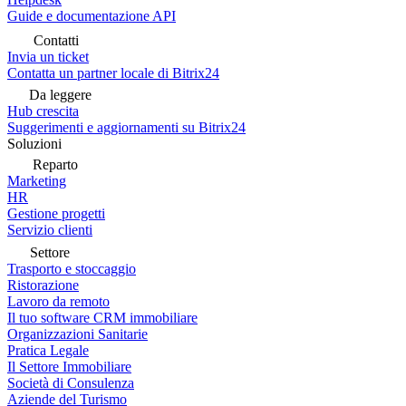
Guide e documentazione API
Contatti
Invia un ticket
Contatta un partner locale di Bitrix24
Da leggere
Hub crescita
Suggerimenti e aggiornamenti su Bitrix24
Soluzioni
Reparto
Marketing
HR
Gestione progetti
Servizio clienti
Settore
Trasporto e stoccaggio
Ristorazione
Lavoro da remoto
Il tuo software CRM immobiliare
Organizzazioni Sanitarie
Pratica Legale
Il Settore Immobiliare
Società di Consulenza
Aziende del Turismo