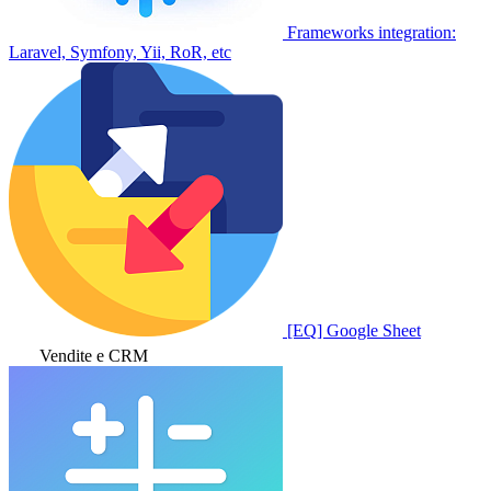
Frameworks integration:
Laravel, Symfony, Yii, RoR, etc
[EQ] Google Sheet
Vendite e CRM