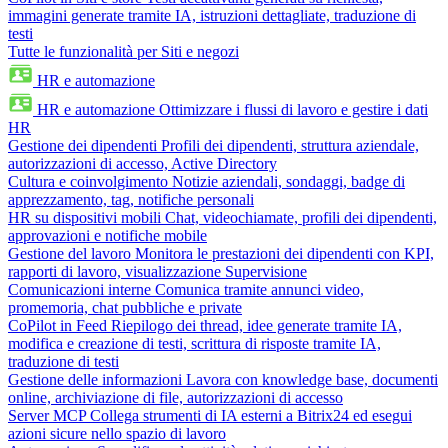
immagini generate tramite IA, istruzioni dettagliate, traduzione di
testi
Tutte le funzionalità per Siti e negozi
HR e automazione
HR e automazione
Ottimizzare i flussi di lavoro e gestire i dati
HR
Gestione dei dipendenti
Profili dei dipendenti, struttura aziendale,
autorizzazioni di accesso, Active Directory
Cultura e coinvolgimento
Notizie aziendali, sondaggi, badge di
apprezzamento, tag, notifiche personali
HR su dispositivi mobili
Chat, videochiamate, profili dei dipendenti,
approvazioni e notifiche mobile
Gestione del lavoro
Monitora le prestazioni dei dipendenti con KPI,
rapporti di lavoro, visualizzazione Supervisione
Comunicazioni interne
Comunica tramite annunci video,
promemoria, chat pubbliche e private
CoPilot in Feed
Riepilogo dei thread, idee generate tramite IA,
modifica e creazione di testi, scrittura di risposte tramite IA,
traduzione di testi
Gestione delle informazioni
Lavora con knowledge base, documenti
online, archiviazione di file, autorizzazioni di accesso
Server MCP
Collega strumenti di IA esterni a Bitrix24 ed esegui
azioni sicure nello spazio di lavoro