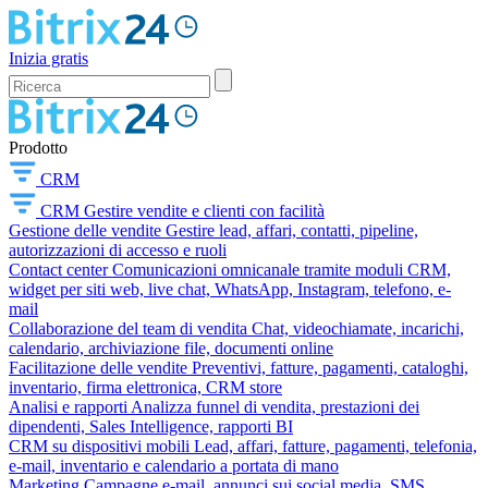
Inizia gratis
Prodotto
CRM
CRM
Gestire vendite e clienti con facilità
Gestione delle vendite
Gestire lead, affari, contatti, pipeline,
autorizzazioni di accesso e ruoli
Contact center
Comunicazioni omnicanale tramite moduli CRM,
widget per siti web, live chat, WhatsApp, Instagram, telefono, e-
mail
Collaborazione del team di vendita
Chat, videochiamate, incarichi,
calendario, archiviazione file, documenti online
Facilitazione delle vendite
Preventivi, fatture, pagamenti, cataloghi,
inventario, firma elettronica, CRM store
Analisi e rapporti
Analizza funnel di vendita, prestazioni dei
dipendenti, Sales Intelligence, rapporti BI
CRM su dispositivi mobili
Lead, affari, fatture, pagamenti, telefonia,
e-mail, inventario e calendario a portata di mano
Marketing
Campagne e-mail, annunci sui social media, SMS,