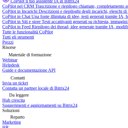
CoPilot
Il tuo assistente IA in Bitrix24
CoPilot nel CRM
Trascrizione e riepilogo chiamate, completamento au
CoPilot in Incarichi
Descrizioni e riepiloghi degli incarichi, elenchi d
CoPilot in Chat
Una fonte illimitata di idee, testi generati tramite IA, 
CoPilot in Siti e store
Testi accattivanti generati su richiesta, immagini 
CoPilot in Feed
Riepilogo dei thread, idee generate tramite IA, modifica
Tutte le funzionalità CoPilot
Tutti gli strumenti
Prezzi
Risorse
Materiale di formazione
Webinar
Helpdesk
Guide e documentazione API
Contatti
Invia un ticket
Contatta un partner locale di Bitrix24
Da leggere
Hub crescita
Suggerimenti e aggiornamenti su Bitrix24
Soluzioni
Reparto
Marketing
HR