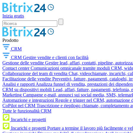
Inizia gratis
Prodotto
CRM
CRM
Gestire vendite e clienti con facilità
Gestione delle vendite
Gestire lead, affari, contatti, pipeline, autorizz
Contact center
Comunicazioni omnicanale tramite moduli CRM, widget 
Collaborazione del team di vendita
Chat, videochiamate, incarichi, ca
Facilitazione delle vendite
Preventivi, fatture, pagamenti, cataloghi, i
Analisi e rapporti
Analizza funnel di vendita, prestazioni dei dipendent
CRM su dispositivi mobili
Lead, affari, fatture, pagamenti, telefonia,
Marketing
Campagne e-mail, annunci sui social media, SMS, telemark
Automazione e integrazioni
Regole e trigger nel CRM, automazione dei
CoPilot nel CRM
Trascrizione e riepilogo chiamate, completamento au
Tutte le funzionalità CRM
Incarichi e progetti
Incarichi e progetti
Portare a termine il lavoro più facilmente e v