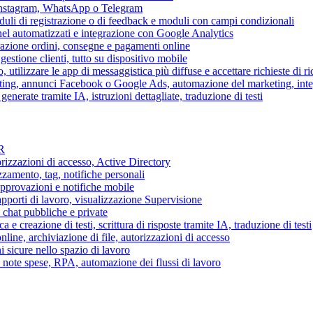
 Instagram, WhatsApp o Telegram
duli di registrazione o di feedback e moduli con campi condizionali
nel automatizzati e integrazione con Google Analytics
razione ordini, consegne e pagamenti online
gestione clienti, tutto su dispositivo mobile
o, utilizzare le app di messaggistica più diffuse e accettare richieste di r
eting, annunci Facebook o Google Ads, automazione del marketing, in
generate tramite IA, istruzioni dettagliate, traduzione di testi
HR
torizzazioni di accesso, Active Directory
zamento, tag, notifiche personali
approvazioni e notifiche mobile
apporti di lavoro, visualizzazione Supervisione
chat pubbliche e private
 e creazione di testi, scrittura di risposte tramite IA, traduzione di testi
ne, archiviazione di file, autorizzazioni di accesso
i sicure nello spazio di lavoro
ni, note spese, RPA, automazione dei flussi di lavoro