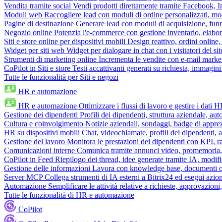
Vendita tramite social
Vendi prodotti direttamente tramite Facebook,
Moduli web
Raccogliere lead con moduli di ordine personalizzati, mo
Pagine di destinazione
Generare lead con moduli di acquisizione, fun
Negozio online
Potenzia l'e-commerce con gestione inventario, elabo
Siti e store online per dispositivi mobili
Design reattivo, ordini online, 
Widget per siti web
Widget per dialogare in chat con i visitatori del sit
Strumenti di marketing online
Incrementa le vendite con e-mail mark
CoPilot in Siti e store
Testi accattivanti generati su richiesta, immagini 
Tutte le funzionalità per Siti e negozi
HR e automazione
HR e automazione
Ottimizzare i flussi di lavoro e gestire i dati 
Gestione dei dipendenti
Profili dei dipendenti, struttura aziendale, au
Cultura e coinvolgimento
Notizie aziendali, sondaggi, badge di apprez
HR su dispositivi mobili
Chat, videochiamate, profili dei dipendenti, 
Gestione del lavoro
Monitora le prestazioni dei dipendenti con KPI, r
Comunicazioni interne
Comunica tramite annunci video, promemoria, 
CoPilot in Feed
Riepilogo dei thread, idee generate tramite IA, modifica
Gestione delle informazioni
Lavora con knowledge base, documenti onli
Server MCP
Collega strumenti di IA esterni a Bitrix24 ed esegui azion
Automazione
Semplificare le attività relative a richieste, approvazio
Tutte le funzionalità di HR e automazione
CoPilot