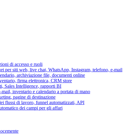
azioni di accesso e ruoli
per siti web, live chat, WhatsApp, Instagram, telefono, e-mail
lendario, archiviazione file, documenti online
nventario, firma elettronica, CRM store
i, Sales Intelligence, rapporti BI
 e-mail, inventario e calendario a portata di mano
eting, pagine di destinazione
 flussi di lavoro, funnel automatizzati, API
tomatico dei campi per gli affari
elocemente