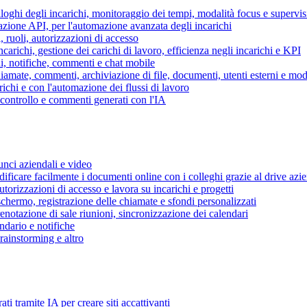
piloghi degli incarichi, monitoraggio dei tempi, modalità focus e supervi
grazione API, per l'automazione avanzata degli incarichi
, ruoli, autorizzazioni di accesso
ncarichi, gestione dei carichi di lavoro, efficienza negli incarichi e KPI
i, notifiche, commenti e chat mobile
mate, commenti, archiviazione di file, documenti, utenti esterni e mode
ichi e con l'automazione dei flussi di lavoro
i controllo e commenti generati con l'IA
unci aziendali e video
ificare facilmente i documenti online con i colleghi grazie al drive azi
utorizzazioni di accesso e lavora su incarichi e progetti
hermo, registrazione delle chiamate e sfondi personalizzati
renotazione di sale riunioni, sincronizzazione dei calendari
dario e notifiche
brainstorming e altro
ti tramite IA per creare siti accattivanti