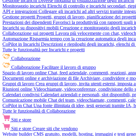
Gestione incarichi
Diverse modalità di visualizzazione degli incarichi
Monitoraggio incarichi
Elenchi di controllo e incarichi secondari, rie
API e integrazioni
Collegare gli incarichi ad altri servizi tramite inte
Gestione progetti
Progetti, gruppi di lavoro, pianificazione dei progetti
Prestazioni dei dipendenti
Favorisci la produttività con rapporti sugli i
Incarichi su dispositivi mobili
Creazione e monitoraggio degli incarich
Collaborazione sui progetti
Lavora più velocemente con chat, videochia
Automazione
Risparmia tempo con la creazione automatica degli incar
CoPilot in Incarichi
Descrizioni e riepiloghi degli incarichi, elenchi d
Tutte le funzionalità per Incarichi e progetti
Collaborazione
Collaborazione
Facilitare il lavoro di gruppo
Spazio di lavoro online
Chat, feed aziendale, commenti, reazioni, ann
Documenti online e archiviazione di file
Archiviare, condividere e mod
Gruppi di lavoro
Crea gruppi di lavoro, invita utenti esterni, imposta a
Riunioni online
Videochiamate, videoconferenze, condivisione dello sc
Calendari condivisi
Calendari aziendali e personali, slot disponibili, p
Comunicazione mobile
Chat del team, videochiamate, commenti, calen
CoPilot in Chat
Una fonte illimitata di idee, testi generati tramite IA, 
Tutte le funzionalità di Collaborazione
Siti e store
Siti e store
Creare siti che vendono
Website builder
CMS gratuito, modelli, hosting, immagini e testi genera