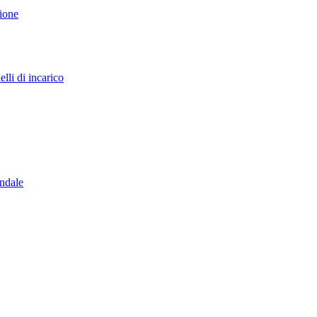
sione
lli di incarico
endale