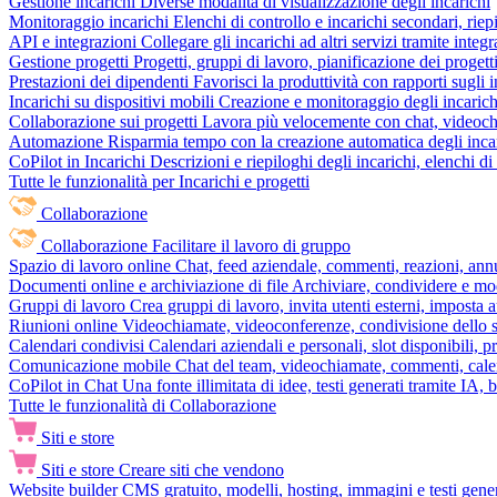
Gestione incarichi
Diverse modalità di visualizzazione degli incarichi
Monitoraggio incarichi
Elenchi di controllo e incarichi secondari, rie
API e integrazioni
Collegare gli incarichi ad altri servizi tramite inte
Gestione progetti
Progetti, gruppi di lavoro, pianificazione dei progetti
Prestazioni dei dipendenti
Favorisci la produttività con rapporti sugli i
Incarichi su dispositivi mobili
Creazione e monitoraggio degli incarich
Collaborazione sui progetti
Lavora più velocemente con chat, videochia
Automazione
Risparmia tempo con la creazione automatica degli incar
CoPilot in Incarichi
Descrizioni e riepiloghi degli incarichi, elenchi d
Tutte le funzionalità per Incarichi e progetti
Collaborazione
Collaborazione
Facilitare il lavoro di gruppo
Spazio di lavoro online
Chat, feed aziendale, commenti, reazioni, ann
Documenti online e archiviazione di file
Archiviare, condividere e mod
Gruppi di lavoro
Crea gruppi di lavoro, invita utenti esterni, imposta a
Riunioni online
Videochiamate, videoconferenze, condivisione dello sc
Calendari condivisi
Calendari aziendali e personali, slot disponibili, p
Comunicazione mobile
Chat del team, videochiamate, commenti, calen
CoPilot in Chat
Una fonte illimitata di idee, testi generati tramite IA, 
Tutte le funzionalità di Collaborazione
Siti e store
Siti e store
Creare siti che vendono
Website builder
CMS gratuito, modelli, hosting, immagini e testi genera