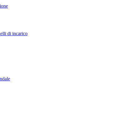
sione
lli di incarico
endale