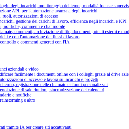
piloghi degli incarichi, monitoraggio dei tempi, modalità focus e supervi
grazione API, per l'automazione avanzata degli incarichi
, ruoli, autorizzazioni di accesso
ncarichi, gestione dei carichi di lavoro, efficienza negli incarichi e KPI
i, notifiche, commenti e chat mobile
mate, commenti, archiviazione di file, documenti, utenti esterni e mode
ichi e con l'automazione dei flussi di lavoro
i controllo e commenti generati con l'IA
unci aziendali e video
ificare facilmente i documenti online con i colleghi grazie al drive azi
utorizzazioni di accesso e lavora su incarichi e progetti
hermo, registrazione delle chiamate e sfondi personalizzati
renotazione di sale riunioni, sincronizzazione dei calendari
dario e notifiche
brainstorming e altro
ti tramite IA per creare siti accattivanti