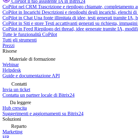
CoPilot
Il tuo assistente IA in Bitrix24
CoPilot nel CRM
Trascrizione e riepilogo chiamate, completamento au
CoPilot in Incarichi
Descrizioni e riepiloghi degli incarichi, elenchi d
CoPilot in Chat
Una fonte illimitata di idee, testi generati tramite IA, 
CoPilot in Siti e store
Testi accattivanti generati su richiesta, immagini 
CoPilot in Feed
Riepilogo dei thread, idee generate tramite IA, modifica
Tutte le funzionalità CoPilot
Tutti gli strumenti
Prezzi
Risorse
Materiale di formazione
Webinar
Helpdesk
Guide e documentazione API
Contatti
Invia un ticket
Contatta un partner locale di Bitrix24
Da leggere
Hub crescita
Suggerimenti e aggiornamenti su Bitrix24
Soluzioni
Reparto
Marketing
HR