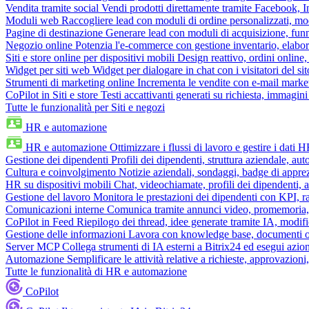
Vendita tramite social
Vendi prodotti direttamente tramite Facebook,
Moduli web
Raccogliere lead con moduli di ordine personalizzati, mo
Pagine di destinazione
Generare lead con moduli di acquisizione, fun
Negozio online
Potenzia l'e-commerce con gestione inventario, elabo
Siti e store online per dispositivi mobili
Design reattivo, ordini online, 
Widget per siti web
Widget per dialogare in chat con i visitatori del sit
Strumenti di marketing online
Incrementa le vendite con e-mail mark
CoPilot in Siti e store
Testi accattivanti generati su richiesta, immagini 
Tutte le funzionalità per Siti e negozi
HR e automazione
HR e automazione
Ottimizzare i flussi di lavoro e gestire i dati 
Gestione dei dipendenti
Profili dei dipendenti, struttura aziendale, au
Cultura e coinvolgimento
Notizie aziendali, sondaggi, badge di apprez
HR su dispositivi mobili
Chat, videochiamate, profili dei dipendenti, 
Gestione del lavoro
Monitora le prestazioni dei dipendenti con KPI, r
Comunicazioni interne
Comunica tramite annunci video, promemoria, 
CoPilot in Feed
Riepilogo dei thread, idee generate tramite IA, modifica
Gestione delle informazioni
Lavora con knowledge base, documenti onli
Server MCP
Collega strumenti di IA esterni a Bitrix24 ed esegui azion
Automazione
Semplificare le attività relative a richieste, approvazio
Tutte le funzionalità di HR e automazione
CoPilot