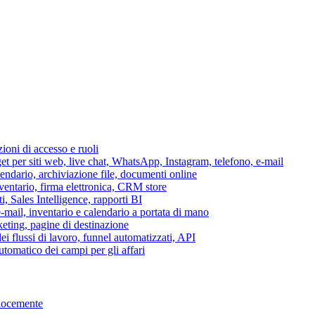
azioni di accesso e ruoli
per siti web, live chat, WhatsApp, Instagram, telefono, e-mail
lendario, archiviazione file, documenti online
nventario, firma elettronica, CRM store
i, Sales Intelligence, rapporti BI
 e-mail, inventario e calendario a portata di mano
eting, pagine di destinazione
 flussi di lavoro, funnel automatizzati, API
tomatico dei campi per gli affari
elocemente