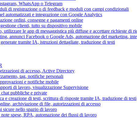
 Instagram, WhatsApp o Telegram
duli di registrazione o di feedback e moduli con campi condizionali
nel automatizzati e integrazione con Google Analytics
razione ordini, consegne e pagamenti online
gestione clienti, tutto su dispositivo mobile
o, utilizzare le app di messaggistica più diffuse e accettare richieste di r
eting, annunci Facebook o Google Ads, automazione del marketing, in
generate tramite IA, istruzioni dettagliate, traduzione di testi
HR
torizzazioni di accesso, Active Directory
zamento, tag, notifiche personali
approvazioni e notifiche mobile
apporti di lavoro, visualizzazione Supervisione
chat pubbliche e private
 e creazione di testi, scrittura di risposte tramite IA, traduzione di testi
ne, archiviazione di file, autorizzazioni di accesso
i sicure nello spazio di lavoro
ni, note spese, RPA, automazione dei flussi di lavoro