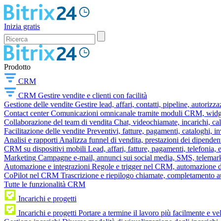
Inizia gratis
Prodotto
CRM
CRM
Gestire vendite e clienti con facilità
Gestione delle vendite
Gestire lead, affari, contatti, pipeline, autorizz
Contact center
Comunicazioni omnicanale tramite moduli CRM, widget 
Collaborazione del team di vendita
Chat, videochiamate, incarichi, ca
Facilitazione delle vendite
Preventivi, fatture, pagamenti, cataloghi, i
Analisi e rapporti
Analizza funnel di vendita, prestazioni dei dipendent
CRM su dispositivi mobili
Lead, affari, fatture, pagamenti, telefonia,
Marketing
Campagne e-mail, annunci sui social media, SMS, telemark
Automazione e integrazioni
Regole e trigger nel CRM, automazione dei
CoPilot nel CRM
Trascrizione e riepilogo chiamate, completamento au
Tutte le funzionalità CRM
Incarichi e progetti
Incarichi e progetti
Portare a termine il lavoro più facilmente e v