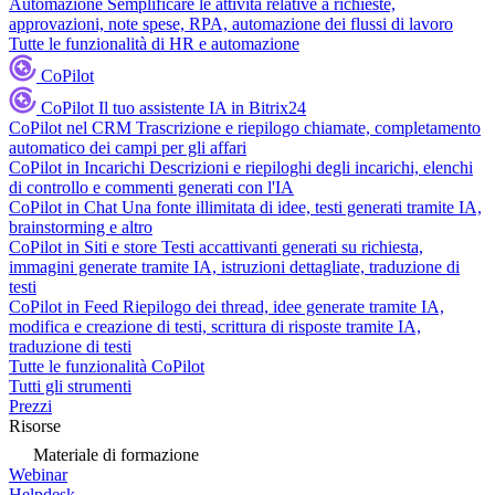
Automazione
Semplificare le attività relative a richieste,
approvazioni, note spese, RPA, automazione dei flussi di lavoro
Tutte le funzionalità di HR e automazione
CoPilot
CoPilot
Il tuo assistente IA in Bitrix24
CoPilot nel CRM
Trascrizione e riepilogo chiamate, completamento
automatico dei campi per gli affari
CoPilot in Incarichi
Descrizioni e riepiloghi degli incarichi, elenchi
di controllo e commenti generati con l'IA
CoPilot in Chat
Una fonte illimitata di idee, testi generati tramite IA,
brainstorming e altro
CoPilot in Siti e store
Testi accattivanti generati su richiesta,
immagini generate tramite IA, istruzioni dettagliate, traduzione di
testi
CoPilot in Feed
Riepilogo dei thread, idee generate tramite IA,
modifica e creazione di testi, scrittura di risposte tramite IA,
traduzione di testi
Tutte le funzionalità CoPilot
Tutti gli strumenti
Prezzi
Risorse
Materiale di formazione
Webinar
Helpdesk