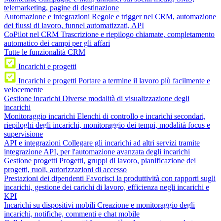
telemarketing, pagine di destinazione
Automazione e integrazioni
Regole e trigger nel CRM, automazione
dei flussi di lavoro, funnel automatizzati, API
CoPilot nel CRM
Trascrizione e riepilogo chiamate, completamento
automatico dei campi per gli affari
Tutte le funzionalità CRM
Incarichi e progetti
Incarichi e progetti
Portare a termine il lavoro più facilmente e
velocemente
Gestione incarichi
Diverse modalità di visualizzazione degli
incarichi
Monitoraggio incarichi
Elenchi di controllo e incarichi secondari,
riepiloghi degli incarichi, monitoraggio dei tempi, modalità focus e
supervisione
API e integrazioni
Collegare gli incarichi ad altri servizi tramite
integrazione API, per l'automazione avanzata degli incarichi
Gestione progetti
Progetti, gruppi di lavoro, pianificazione dei
progetti, ruoli, autorizzazioni di accesso
Prestazioni dei dipendenti
Favorisci la produttività con rapporti sugli
incarichi, gestione dei carichi di lavoro, efficienza negli incarichi e
KPI
Incarichi su dispositivi mobili
Creazione e monitoraggio degli
incarichi, notifiche, commenti e chat mobile