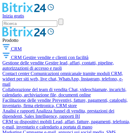
Inizia gratis
Prodotto
CRM
CRM
Gestire vendite e clienti con facilità
Gestione delle vendite
Gestire lead, affari, contatti, pipeline,
autorizzazioni di accesso e ruoli
Contact center
Comunicazioni omnicanale tramite moduli CRM,
widget per siti web, live chat, WhatsApp, Instagram, telefono, e-
mail
Collaborazione del team di vendita
Chat, videochiamate, incarichi,
calendario, archiviazione file, documenti online
Facilitazione delle vendite
Preventivi, fatture, pagamenti, cataloghi,
inventario, firma elettronica, CRM store
Analisi e rapporti
Analizza funnel di vendita, prestazioni dei
dipendenti, Sales Intelligence, rapporti BI
CRM su dispositivi mobili
Lead, affari, fatture, pagamenti, telefonia,
e-mail, inventario e calendario a portata di mano
Marketing
Campagne e-mail, annunci sui social media, SMS,