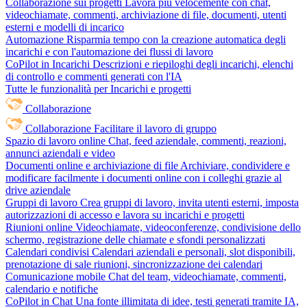
Collaborazione sui progetti
Lavora più velocemente con chat,
videochiamate, commenti, archiviazione di file, documenti, utenti
esterni e modelli di incarico
Automazione
Risparmia tempo con la creazione automatica degli
incarichi e con l'automazione dei flussi di lavoro
CoPilot in Incarichi
Descrizioni e riepiloghi degli incarichi, elenchi
di controllo e commenti generati con l'IA
Tutte le funzionalità per Incarichi e progetti
Collaborazione
Collaborazione
Facilitare il lavoro di gruppo
Spazio di lavoro online
Chat, feed aziendale, commenti, reazioni,
annunci aziendali e video
Documenti online e archiviazione di file
Archiviare, condividere e
modificare facilmente i documenti online con i colleghi grazie al
drive aziendale
Gruppi di lavoro
Crea gruppi di lavoro, invita utenti esterni, imposta
autorizzazioni di accesso e lavora su incarichi e progetti
Riunioni online
Videochiamate, videoconferenze, condivisione dello
schermo, registrazione delle chiamate e sfondi personalizzati
Calendari condivisi
Calendari aziendali e personali, slot disponibili,
prenotazione di sale riunioni, sincronizzazione dei calendari
Comunicazione mobile
Chat del team, videochiamate, commenti,
calendario e notifiche
CoPilot in Chat
Una fonte illimitata di idee, testi generati tramite IA,