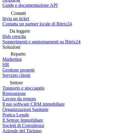
Guide e documentazione API
Contatti
Invia un ticket
Contatta un partner locale di Bitrix24
Da leggere
Hub crescita
Suggerimenti e aggiornamenti su Bitrix24
Soluzioni
Reparto
Marketing
HR
Gestione progetti
Servizio clienti
Settore
Trasporto e stoccaggio
Ristorazione
Lavoro da remoto
Il tuo software CRM immobiliare
Organizzazioni Sanitarie
Pratica Legale
Il Settore Immobiliare
Società di Consulenza
Aziende del Turismo