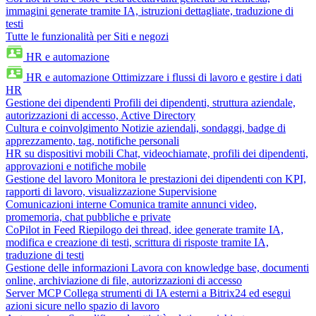
immagini generate tramite IA, istruzioni dettagliate, traduzione di
testi
Tutte le funzionalità per Siti e negozi
HR e automazione
HR e automazione
Ottimizzare i flussi di lavoro e gestire i dati
HR
Gestione dei dipendenti
Profili dei dipendenti, struttura aziendale,
autorizzazioni di accesso, Active Directory
Cultura e coinvolgimento
Notizie aziendali, sondaggi, badge di
apprezzamento, tag, notifiche personali
HR su dispositivi mobili
Chat, videochiamate, profili dei dipendenti,
approvazioni e notifiche mobile
Gestione del lavoro
Monitora le prestazioni dei dipendenti con KPI,
rapporti di lavoro, visualizzazione Supervisione
Comunicazioni interne
Comunica tramite annunci video,
promemoria, chat pubbliche e private
CoPilot in Feed
Riepilogo dei thread, idee generate tramite IA,
modifica e creazione di testi, scrittura di risposte tramite IA,
traduzione di testi
Gestione delle informazioni
Lavora con knowledge base, documenti
online, archiviazione di file, autorizzazioni di accesso
Server MCP
Collega strumenti di IA esterni a Bitrix24 ed esegui
azioni sicure nello spazio di lavoro