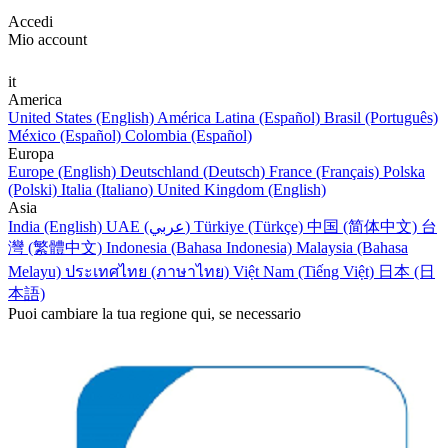
Accedi
Mio account
it
America
United States (English)
América Latina (Español)
Brasil (Português)
México (Español)
Colombia (Español)
Europa
Europe (English)
Deutschland (Deutsch)
France (Français)
Polska
(Polski)
Italia (Italiano)
United Kingdom (English)
Asia
India (English)
UAE (عربي)
Türkiye (Türkçe)
中国 (简体中文)
台
灣 (繁體中文)
Indonesia (Bahasa Indonesia)
Malaysia (Bahasa
Melayu)
ประเทศไทย (ภาษาไทย)
Việt Nam (Tiếng Việt)
日本 (日
本語)
Puoi cambiare la tua regione qui, se necessario