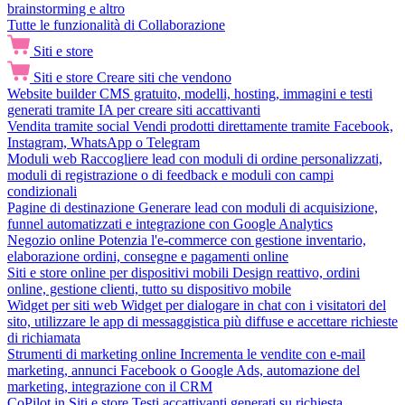
brainstorming e altro
Tutte le funzionalità di Collaborazione
Siti e store
Siti e store
Creare siti che vendono
Website builder
CMS gratuito, modelli, hosting, immagini e testi
generati tramite IA per creare siti accattivanti
Vendita tramite social
Vendi prodotti direttamente tramite Facebook,
Instagram, WhatsApp o Telegram
Moduli web
Raccogliere lead con moduli di ordine personalizzati,
moduli di registrazione o di feedback e moduli con campi
condizionali
Pagine di destinazione
Generare lead con moduli di acquisizione,
funnel automatizzati e integrazione con Google Analytics
Negozio online
Potenzia l'e-commerce con gestione inventario,
elaborazione ordini, consegne e pagamenti online
Siti e store online per dispositivi mobili
Design reattivo, ordini
online, gestione clienti, tutto su dispositivo mobile
Widget per siti web
Widget per dialogare in chat con i visitatori del
sito, utilizzare le app di messaggistica più diffuse e accettare richieste
di richiamata
Strumenti di marketing online
Incrementa le vendite con e-mail
marketing, annunci Facebook o Google Ads, automazione del
marketing, integrazione con il CRM
CoPilot in Siti e store
Testi accattivanti generati su richiesta,