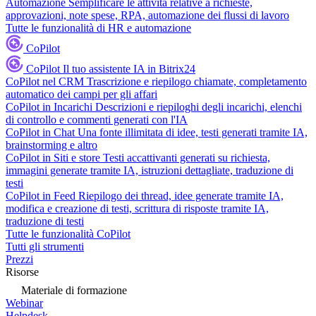
Automazione
Semplificare le attività relative a richieste,
approvazioni, note spese, RPA, automazione dei flussi di lavoro
Tutte le funzionalità di HR e automazione
CoPilot
CoPilot
Il tuo assistente IA in Bitrix24
CoPilot nel CRM
Trascrizione e riepilogo chiamate, completamento
automatico dei campi per gli affari
CoPilot in Incarichi
Descrizioni e riepiloghi degli incarichi, elenchi
di controllo e commenti generati con l'IA
CoPilot in Chat
Una fonte illimitata di idee, testi generati tramite IA,
brainstorming e altro
CoPilot in Siti e store
Testi accattivanti generati su richiesta,
immagini generate tramite IA, istruzioni dettagliate, traduzione di
testi
CoPilot in Feed
Riepilogo dei thread, idee generate tramite IA,
modifica e creazione di testi, scrittura di risposte tramite IA,
traduzione di testi
Tutte le funzionalità CoPilot
Tutti gli strumenti
Prezzi
Risorse
Materiale di formazione
Webinar
Helpdesk