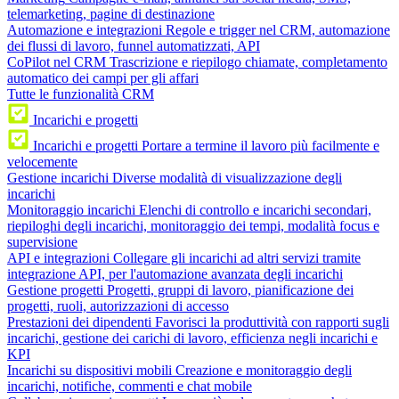
telemarketing, pagine di destinazione
Automazione e integrazioni
Regole e trigger nel CRM, automazione
dei flussi di lavoro, funnel automatizzati, API
CoPilot nel CRM
Trascrizione e riepilogo chiamate, completamento
automatico dei campi per gli affari
Tutte le funzionalità CRM
Incarichi e progetti
Incarichi e progetti
Portare a termine il lavoro più facilmente e
velocemente
Gestione incarichi
Diverse modalità di visualizzazione degli
incarichi
Monitoraggio incarichi
Elenchi di controllo e incarichi secondari,
riepiloghi degli incarichi, monitoraggio dei tempi, modalità focus e
supervisione
API e integrazioni
Collegare gli incarichi ad altri servizi tramite
integrazione API, per l'automazione avanzata degli incarichi
Gestione progetti
Progetti, gruppi di lavoro, pianificazione dei
progetti, ruoli, autorizzazioni di accesso
Prestazioni dei dipendenti
Favorisci la produttività con rapporti sugli
incarichi, gestione dei carichi di lavoro, efficienza negli incarichi e
KPI
Incarichi su dispositivi mobili
Creazione e monitoraggio degli
incarichi, notifiche, commenti e chat mobile