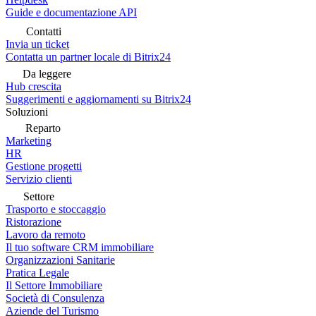
Guide e documentazione API
Contatti
Invia un ticket
Contatta un partner locale di Bitrix24
Da leggere
Hub crescita
Suggerimenti e aggiornamenti su Bitrix24
Soluzioni
Reparto
Marketing
HR
Gestione progetti
Servizio clienti
Settore
Trasporto e stoccaggio
Ristorazione
Lavoro da remoto
Il tuo software CRM immobiliare
Organizzazioni Sanitarie
Pratica Legale
Il Settore Immobiliare
Società di Consulenza
Aziende del Turismo