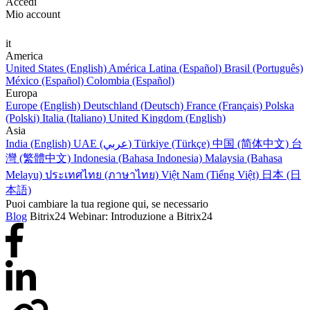
Accedi
Mio account
it
America
United States (English)
América Latina (Español)
Brasil (Português)
México (Español)
Colombia (Español)
Europa
Europe (English)
Deutschland (Deutsch)
France (Français)
Polska
(Polski)
Italia (Italiano)
United Kingdom (English)
Asia
India (English)
UAE (عربي)
Türkiye (Türkçe)
中国 (简体中文)
台
灣 (繁體中文)
Indonesia (Bahasa Indonesia)
Malaysia (Bahasa
Melayu)
ประเทศไทย (ภาษาไทย)
Việt Nam (Tiếng Việt)
日本 (日
本語)
Puoi cambiare la tua regione qui, se necessario
Blog
Bitrix24 Webinar: Introduzione a Bitrix24