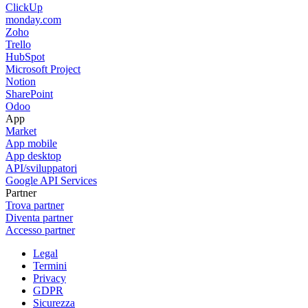
ClickUp
monday.com
Zoho
Trello
HubSpot
Microsoft Project
Notion
SharePoint
Odoo
App
Market
App mobile
App desktop
API/sviluppatori
Google API Services
Partner
Trova partner
Diventa partner
Accesso partner
Legal
Termini
Privacy
GDPR
Sicurezza