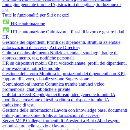
immagini generate tramite IA, istruzioni dettagliate, traduzione di
testi
Tutte le funzionalità per Siti e negozi
HR e automazione
HR e automazione
Ottimizzare i flussi di lavoro e gestire i dati
HR
Gestione dei dipendenti
Profili dei dipendenti, struttura aziendale,
autorizzazioni di accesso, Active Directory
Cultura e coinvolgimento
Notizie aziendali, sondaggi, badge di
apprezzamento, tag, notifiche personali
HR su dispositivi mobili
Chat, videochiamate, profili dei dipendenti,
approvazioni e notifiche mobile
Gestione del lavoro
Monitora le prestazioni dei dipendenti con KPI,
rapporti di lavoro, visualizzazione Supervisione
Comunicazioni interne
Comunica tramite annunci video,
promemoria, chat pubbliche e private
CoPilot in Feed
Riepilogo dei thread, idee generate tramite IA,
modifica e creazione di testi, scrittura di risposte tramite IA,
traduzione di testi
Gestione delle informazioni
Lavora con knowledge base, documenti
online, archiviazione di file, autorizzazioni di accesso
Server MCP
Collega strumenti di IA esterni a Bitrix24 ed esegui
azioni sicure nello spazio di lavoro