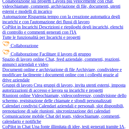
Collaborazione sui progetti
Lavora più velocemente con chat,
videochiamate, commenti, archiviazione di file, documenti, utenti
esterni e modelli di incarico
Automazione
Risparmia tempo con la creazione automatica degli
incarichi e con l'automazione dei flussi di lavoro
CoPilot in Incarichi
Descrizioni e riepiloghi degli incarichi, elenchi
di controllo e commenti generati con l'IA
Tutte le funzionalità per Incarichi e progetti
Collaborazione
Collaborazione
Facilitare il lavoro di gruppo
Spazio di lavoro online
Chat, feed aziendale, commenti, reazioni,
annunci aziendali e video
Documenti online e archiviazione di file
Archiviare, condividere e
modificare facilmente i documenti online con i colleghi grazie al
drive aziendale
Gruppi di lavoro
Crea gruppi di lavoro, invita utenti esterni, imposta
autorizzazioni di accesso e lavora su incarichi e progetti
Riunioni online
Videochiamate, videoconferenze, condivisione dello
schermo, registrazione delle chiamate e sfondi personalizzati
Calendari condivisi
Calendari aziendali e personali, slot disponibili,
prenotazione di sale riunioni, sincronizzazione dei calendari
Comunicazione mobile
Chat del team, videochiamate, commenti,
calendario e notifiche
CoPilot in Chat
Una fonte illimitata di idee, testi generati tramite IA,