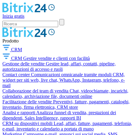
Inizia gratis
Prodotto
CRM
CRM
Gestire vendite e clienti con facilità
Gestione delle vendite
Gestire lead, affari, contatti, pipeline,
autorizzazioni di accesso e ruoli
Contact center
Comunicazioni omnicanale tramite moduli CRM,
widget per siti web, live chat, WhatsApp, Instagram, telefono, e-
mail
Collaborazione del team di vendita
Chat, videochiamate, incarichi,
calendario, archiviazione file, documenti online
Facilitazione delle vendite
Preventivi, fatture, pagamenti, cataloghi,
inventario, firma elettronica, CRM store
Analisi e rapporti
Analizza funnel di vendita, prestazioni dei
dipendenti, Sales Intelligence, rapporti BI
CRM su dispositivi mobili
Lead, affari, fatture, pagamenti, telefonia,
e-mail, inventario e calendario a portata di mano
Marketing
Campagne e-mail, annunci sui social media, SMS,