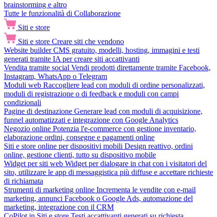
brainstorming e altro
Tutte le funzionalità di Collaborazione
Siti e store
Siti e store
Creare siti che vendono
Website builder
CMS gratuito, modelli, hosting, immagini e testi
generati tramite IA per creare siti accattivanti
Vendita tramite social
Vendi prodotti direttamente tramite Facebook,
Instagram, WhatsApp o Telegram
Moduli web
Raccogliere lead con moduli di ordine personalizzati,
moduli di registrazione o di feedback e moduli con campi
condizionali
Pagine di destinazione
Generare lead con moduli di acquisizione,
funnel automatizzati e integrazione con Google Analytics
Negozio online
Potenzia l'e-commerce con gestione inventario,
elaborazione ordini, consegne e pagamenti online
Siti e store online per dispositivi mobili
Design reattivo, ordini
online, gestione clienti, tutto su dispositivo mobile
Widget per siti web
Widget per dialogare in chat con i visitatori del
sito, utilizzare le app di messaggistica più diffuse e accettare richieste
di richiamata
Strumenti di marketing online
Incrementa le vendite con e-mail
marketing, annunci Facebook o Google Ads, automazione del
marketing, integrazione con il CRM
CoPilot in Siti e store
Testi accattivanti generati su richiesta,