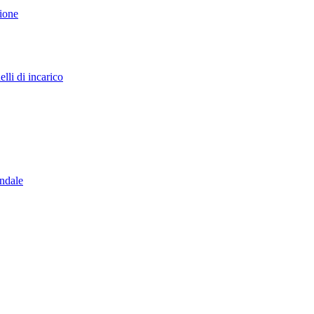
sione
lli di incarico
endale