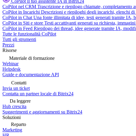
CoPilot
Il tuo assistente IA in Bitrix24
CoPilot nel CRM
Trascrizione e riepilogo chiamate, completamento au
CoPilot in Incarichi
Descrizioni e riepiloghi degli incarichi, elenchi d
CoPilot in Chat
Una fonte illimitata di idee, testi generati tramite IA, 
CoPilot in Siti e store
Testi accattivanti generati su richiesta, immagini 
CoPilot in Feed
Riepilogo dei thread, idee generate tramite IA, modifica
Tutte le funzionalità CoPilot
Tutti gli strumenti
Prezzi
Risorse
Materiale di formazione
Webinar
Helpdesk
Guide e documentazione API
Contatti
Invia un ticket
Contatta un partner locale di Bitrix24
Da leggere
Hub crescita
Suggerimenti e aggiornamenti su Bitrix24
Soluzioni
Reparto
Marketing
HR