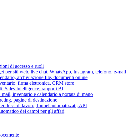
azioni di accesso e ruoli
per siti web, live chat, WhatsApp, Instagram, telefono, e-mail
lendario, archiviazione file, documenti online
nventario, firma elettronica, CRM store
i, Sales Intelligence, rapporti BI
 e-mail, inventario e calendario a portata di mano
eting, pagine di destinazione
 flussi di lavoro, funnel automatizzati, API
tomatico dei campi per gli affari
elocemente