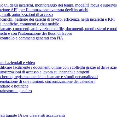
piloghi degli incarichi, monitoraggio dei tempi, modalità focus e supervi
grazione API, per l'automazione avanzata degli incarichi
, ruoli, autorizzazioni di accesso
ncarichi, gestione dei carichi di lavoro, efficienza negli incarichi e KPI
i, notifiche, commenti e chat mobile
mate, commenti, archiviazione di file, documenti, utenti esterni e mode
ichi e con l'automazione dei flussi di lavoro
i controllo e commenti generati con l'IA
unci aziendali e video
ificare facilmente i documenti online con i colleghi grazie al drive azi
utorizzazioni di accesso e lavora su incarichi e progetti
hermo, registrazione delle chiamate e sfondi personalizzati
renotazione di sale riunioni, sincronizzazione dei calendari
dario e notifiche
brainstorming e altro
ti tramite IA per creare siti accattivanti