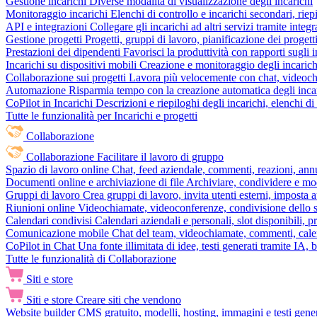
Gestione incarichi
Diverse modalità di visualizzazione degli incarichi
Monitoraggio incarichi
Elenchi di controllo e incarichi secondari, rie
API e integrazioni
Collegare gli incarichi ad altri servizi tramite inte
Gestione progetti
Progetti, gruppi di lavoro, pianificazione dei progetti
Prestazioni dei dipendenti
Favorisci la produttività con rapporti sugli i
Incarichi su dispositivi mobili
Creazione e monitoraggio degli incarich
Collaborazione sui progetti
Lavora più velocemente con chat, videochia
Automazione
Risparmia tempo con la creazione automatica degli incar
CoPilot in Incarichi
Descrizioni e riepiloghi degli incarichi, elenchi d
Tutte le funzionalità per Incarichi e progetti
Collaborazione
Collaborazione
Facilitare il lavoro di gruppo
Spazio di lavoro online
Chat, feed aziendale, commenti, reazioni, ann
Documenti online e archiviazione di file
Archiviare, condividere e mod
Gruppi di lavoro
Crea gruppi di lavoro, invita utenti esterni, imposta a
Riunioni online
Videochiamate, videoconferenze, condivisione dello sc
Calendari condivisi
Calendari aziendali e personali, slot disponibili, p
Comunicazione mobile
Chat del team, videochiamate, commenti, calen
CoPilot in Chat
Una fonte illimitata di idee, testi generati tramite IA, 
Tutte le funzionalità di Collaborazione
Siti e store
Siti e store
Creare siti che vendono
Website builder
CMS gratuito, modelli, hosting, immagini e testi genera