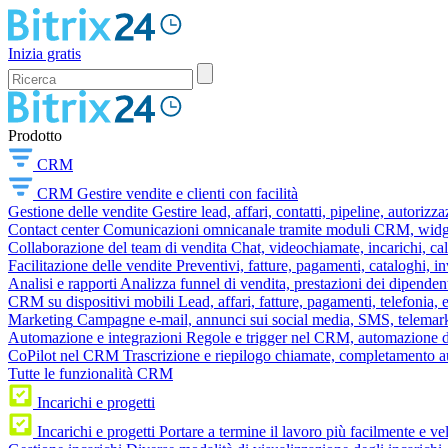
Inizia gratis
Prodotto
CRM
CRM
Gestire vendite e clienti con facilità
Gestione delle vendite
Gestire lead, affari, contatti, pipeline, autorizz
Contact center
Comunicazioni omnicanale tramite moduli CRM, widget 
Collaborazione del team di vendita
Chat, videochiamate, incarichi, ca
Facilitazione delle vendite
Preventivi, fatture, pagamenti, cataloghi, i
Analisi e rapporti
Analizza funnel di vendita, prestazioni dei dipendent
CRM su dispositivi mobili
Lead, affari, fatture, pagamenti, telefonia,
Marketing
Campagne e-mail, annunci sui social media, SMS, telemark
Automazione e integrazioni
Regole e trigger nel CRM, automazione dei
CoPilot nel CRM
Trascrizione e riepilogo chiamate, completamento au
Tutte le funzionalità CRM
Incarichi e progetti
Incarichi e progetti
Portare a termine il lavoro più facilmente e v