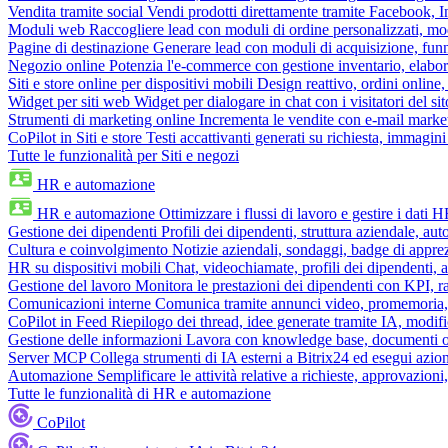
Vendita tramite social
Vendi prodotti direttamente tramite Facebook,
Moduli web
Raccogliere lead con moduli di ordine personalizzati, mo
Pagine di destinazione
Generare lead con moduli di acquisizione, fun
Negozio online
Potenzia l'e-commerce con gestione inventario, elabo
Siti e store online per dispositivi mobili
Design reattivo, ordini online, 
Widget per siti web
Widget per dialogare in chat con i visitatori del sit
Strumenti di marketing online
Incrementa le vendite con e-mail mark
CoPilot in Siti e store
Testi accattivanti generati su richiesta, immagini 
Tutte le funzionalità per Siti e negozi
HR e automazione
HR e automazione
Ottimizzare i flussi di lavoro e gestire i dati 
Gestione dei dipendenti
Profili dei dipendenti, struttura aziendale, au
Cultura e coinvolgimento
Notizie aziendali, sondaggi, badge di apprez
HR su dispositivi mobili
Chat, videochiamate, profili dei dipendenti, 
Gestione del lavoro
Monitora le prestazioni dei dipendenti con KPI, r
Comunicazioni interne
Comunica tramite annunci video, promemoria, 
CoPilot in Feed
Riepilogo dei thread, idee generate tramite IA, modifica
Gestione delle informazioni
Lavora con knowledge base, documenti onli
Server MCP
Collega strumenti di IA esterni a Bitrix24 ed esegui azion
Automazione
Semplificare le attività relative a richieste, approvazio
Tutte le funzionalità di HR e automazione
CoPilot