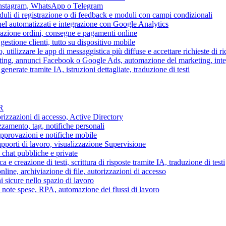
 Instagram, WhatsApp o Telegram
duli di registrazione o di feedback e moduli con campi condizionali
nel automatizzati e integrazione con Google Analytics
razione ordini, consegne e pagamenti online
gestione clienti, tutto su dispositivo mobile
o, utilizzare le app di messaggistica più diffuse e accettare richieste di r
eting, annunci Facebook o Google Ads, automazione del marketing, in
generate tramite IA, istruzioni dettagliate, traduzione di testi
HR
torizzazioni di accesso, Active Directory
zamento, tag, notifiche personali
approvazioni e notifiche mobile
apporti di lavoro, visualizzazione Supervisione
chat pubbliche e private
 e creazione di testi, scrittura di risposte tramite IA, traduzione di testi
ne, archiviazione di file, autorizzazioni di accesso
i sicure nello spazio di lavoro
ni, note spese, RPA, automazione dei flussi di lavoro