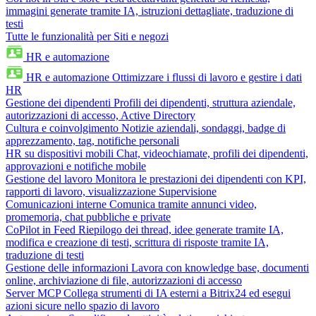
immagini generate tramite IA, istruzioni dettagliate, traduzione di
testi
Tutte le funzionalità per Siti e negozi
HR e automazione
HR e automazione
Ottimizzare i flussi di lavoro e gestire i dati
HR
Gestione dei dipendenti
Profili dei dipendenti, struttura aziendale,
autorizzazioni di accesso, Active Directory
Cultura e coinvolgimento
Notizie aziendali, sondaggi, badge di
apprezzamento, tag, notifiche personali
HR su dispositivi mobili
Chat, videochiamate, profili dei dipendenti,
approvazioni e notifiche mobile
Gestione del lavoro
Monitora le prestazioni dei dipendenti con KPI,
rapporti di lavoro, visualizzazione Supervisione
Comunicazioni interne
Comunica tramite annunci video,
promemoria, chat pubbliche e private
CoPilot in Feed
Riepilogo dei thread, idee generate tramite IA,
modifica e creazione di testi, scrittura di risposte tramite IA,
traduzione di testi
Gestione delle informazioni
Lavora con knowledge base, documenti
online, archiviazione di file, autorizzazioni di accesso
Server MCP
Collega strumenti di IA esterni a Bitrix24 ed esegui
azioni sicure nello spazio di lavoro