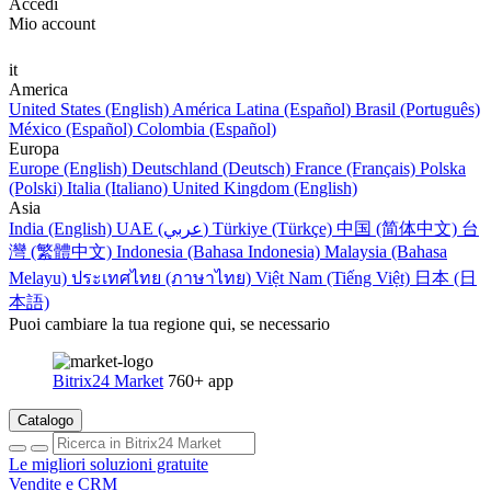
Accedi
Mio account
it
America
United States (English)
América Latina (Español)
Brasil (Português)
México (Español)
Colombia (Español)
Europa
Europe (English)
Deutschland (Deutsch)
France (Français)
Polska
(Polski)
Italia (Italiano)
United Kingdom (English)
Asia
India (English)
UAE (عربي)
Türkiye (Türkçe)
中国 (简体中文)
台
灣 (繁體中文)
Indonesia (Bahasa Indonesia)
Malaysia (Bahasa
Melayu)
ประเทศไทย (ภาษาไทย)
Việt Nam (Tiếng Việt)
日本 (日
本語)
Puoi cambiare la tua regione qui, se necessario
Bitrix24 Market
760+ app
Catalogo
Le migliori soluzioni gratuite
Vendite e CRM