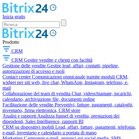
Inizia gratis
Prodotto
CRM
CRM
Gestire vendite e clienti con facilità
Gestione delle vendite
Gestire lead, affari, contatti, pipeline,
autorizzazioni di accesso e ruoli
Contact center
Comunicazioni omnicanale tramite moduli CRM,
widget per siti web, live chat, WhatsApp, Instagram, telefono, e-
mail
Collaborazione del team di vendita
Chat, videochiamate, incarichi,
calendario, archiviazione file, documenti online
Facilitazione delle vendite
Preventivi, fatture, pagamenti, cataloghi,
inventario, firma elettronica, CRM store
Analisi e rapporti
Analizza funnel di vendita, prestazioni dei
dipendenti, Sales Intelligence, rapporti BI
CRM su dispositivi mobili
Lead, affari, fatture, pagamenti, telefonia,
e-mail, inventario e calendario a portata di mano
Marketing
Campagne e-mail, annunci sui social media, SMS,