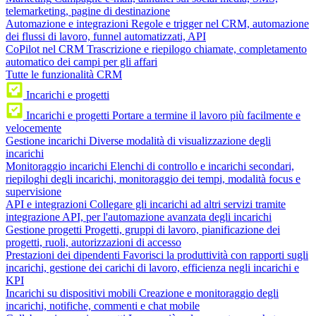
telemarketing, pagine di destinazione
Automazione e integrazioni
Regole e trigger nel CRM, automazione
dei flussi di lavoro, funnel automatizzati, API
CoPilot nel CRM
Trascrizione e riepilogo chiamate, completamento
automatico dei campi per gli affari
Tutte le funzionalità CRM
Incarichi e progetti
Incarichi e progetti
Portare a termine il lavoro più facilmente e
velocemente
Gestione incarichi
Diverse modalità di visualizzazione degli
incarichi
Monitoraggio incarichi
Elenchi di controllo e incarichi secondari,
riepiloghi degli incarichi, monitoraggio dei tempi, modalità focus e
supervisione
API e integrazioni
Collegare gli incarichi ad altri servizi tramite
integrazione API, per l'automazione avanzata degli incarichi
Gestione progetti
Progetti, gruppi di lavoro, pianificazione dei
progetti, ruoli, autorizzazioni di accesso
Prestazioni dei dipendenti
Favorisci la produttività con rapporti sugli
incarichi, gestione dei carichi di lavoro, efficienza negli incarichi e
KPI
Incarichi su dispositivi mobili
Creazione e monitoraggio degli
incarichi, notifiche, commenti e chat mobile