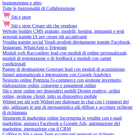
brainstorming e altro
Tutte le funzionalità di Collaborazione
Siti e store
Siti e store
Creare siti che vendono
Website builder
CMS gratuito, modelli, hosting, immagini e testi
generati tramite IA per creare siti accattivanti
Vendita tramite social
Vendi prodotti direttamente tramite Facebook,
Instagram, WhatsApp o Telegram
Moduli web
Raccogliere lead con moduli di ordine personalizzati,
moduli di registrazione o di feedback e moduli con campi
condizionali
Pagine di destinazione
Generare lead con moduli di acquisizione,
funnel automatizzati e integrazione con Google Analytics
Negozio online
Potenzia l'e-commerce con gestione inventario,
elaborazione ordini, consegne e pagamenti online
Siti e store online per dispositivi mobili
Design reattivo, ordini
online, gestione clienti, tutto su dispositivo mobile
Widget per siti web
Widget per dialogare in chat con i visitatori del
sito, utilizzare le app di messaggistica più diffuse e accettare richieste
di richiamata
Strumenti di marketing online
Incrementa le vendite con e-mail
marketing, annunci Facebook o Google Ads, automazione del
marketing, integrazione con il CRM
CoPilot in Siti e store
Testi accattivanti generati su richiesta,