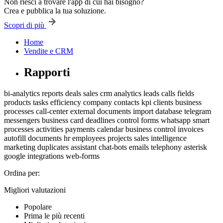
Non riesci a trovare l'app di cui hai bisogno?
Crea e pubblica la tua soluzione.
Scopri di più
Home
Vendite e CRM
Rapporti
bi-analytics
reports
deals
sales
crm
analytics
leads
calls
fields
products
tasks
efficiency
company
contacts
kpi
clients
business
processes
call-center
external documents
import
database
telegram
messengers
business card
deadlines control
forms
whatsapp
smart
processes
activities
payments
calendar
business
control
invoices
autofill
documents
hr
employees
projects
sales intelligence
marketing
duplicates
assistant
chat-bots
emails
telephony
asterisk
google
integrations
web-forms
Ordina per:
Migliori valutazioni
Popolare
Prima le più recenti