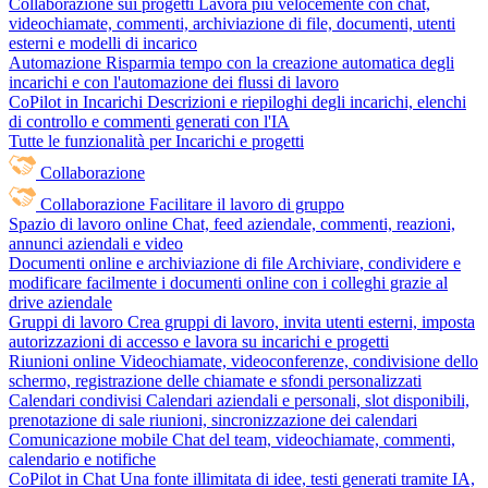
Collaborazione sui progetti
Lavora più velocemente con chat,
videochiamate, commenti, archiviazione di file, documenti, utenti
esterni e modelli di incarico
Automazione
Risparmia tempo con la creazione automatica degli
incarichi e con l'automazione dei flussi di lavoro
CoPilot in Incarichi
Descrizioni e riepiloghi degli incarichi, elenchi
di controllo e commenti generati con l'IA
Tutte le funzionalità per Incarichi e progetti
Collaborazione
Collaborazione
Facilitare il lavoro di gruppo
Spazio di lavoro online
Chat, feed aziendale, commenti, reazioni,
annunci aziendali e video
Documenti online e archiviazione di file
Archiviare, condividere e
modificare facilmente i documenti online con i colleghi grazie al
drive aziendale
Gruppi di lavoro
Crea gruppi di lavoro, invita utenti esterni, imposta
autorizzazioni di accesso e lavora su incarichi e progetti
Riunioni online
Videochiamate, videoconferenze, condivisione dello
schermo, registrazione delle chiamate e sfondi personalizzati
Calendari condivisi
Calendari aziendali e personali, slot disponibili,
prenotazione di sale riunioni, sincronizzazione dei calendari
Comunicazione mobile
Chat del team, videochiamate, commenti,
calendario e notifiche
CoPilot in Chat
Una fonte illimitata di idee, testi generati tramite IA,