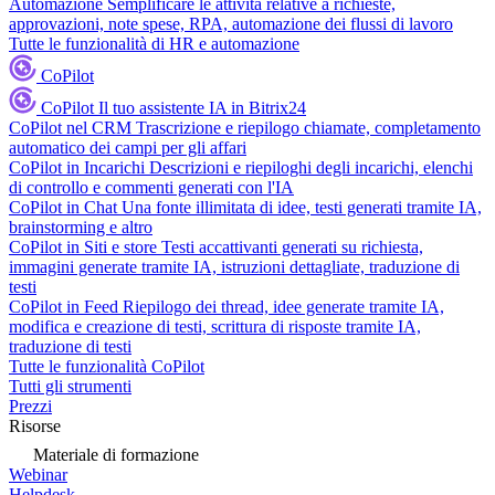
Automazione
Semplificare le attività relative a richieste,
approvazioni, note spese, RPA, automazione dei flussi di lavoro
Tutte le funzionalità di HR e automazione
CoPilot
CoPilot
Il tuo assistente IA in Bitrix24
CoPilot nel CRM
Trascrizione e riepilogo chiamate, completamento
automatico dei campi per gli affari
CoPilot in Incarichi
Descrizioni e riepiloghi degli incarichi, elenchi
di controllo e commenti generati con l'IA
CoPilot in Chat
Una fonte illimitata di idee, testi generati tramite IA,
brainstorming e altro
CoPilot in Siti e store
Testi accattivanti generati su richiesta,
immagini generate tramite IA, istruzioni dettagliate, traduzione di
testi
CoPilot in Feed
Riepilogo dei thread, idee generate tramite IA,
modifica e creazione di testi, scrittura di risposte tramite IA,
traduzione di testi
Tutte le funzionalità CoPilot
Tutti gli strumenti
Prezzi
Risorse
Materiale di formazione
Webinar
Helpdesk