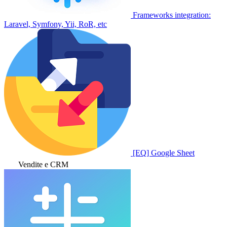
Frameworks integration:
Laravel, Symfony, Yii, RoR, etc
[EQ] Google Sheet
Vendite e CRM