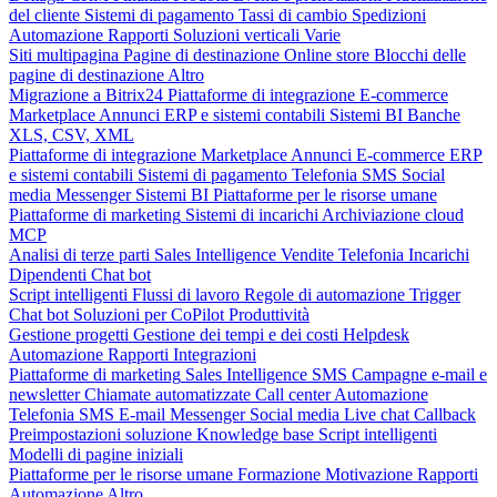
del cliente
Sistemi di pagamento
Tassi di cambio
Spedizioni
Automazione
Rapporti
Soluzioni verticali
Varie
Siti multipagina
Pagine di destinazione
Online store
Blocchi delle
pagine di destinazione
Altro
Migrazione a Bitrix24
Piattaforme di integrazione
E-commerce
Marketplace
Annunci
ERP e sistemi contabili
Sistemi BI
Banche
XLS, CSV, XML
Piattaforme di integrazione
Marketplace
Annunci
E-commerce
ERP
e sistemi contabili
Sistemi di pagamento
Telefonia
SMS
Social
media
Messenger
Sistemi BI
Piattaforme per le risorse umane
Piattaforme di marketing
Sistemi di incarichi
Archiviazione cloud
MCP
Analisi di terze parti
Sales Intelligence
Vendite
Telefonia
Incarichi
Dipendenti
Chat bot
Script intelligenti
Flussi di lavoro
Regole di automazione
Trigger
Chat bot
Soluzioni per CoPilot
Produttività
Gestione progetti
Gestione dei tempi e dei costi
Helpdesk
Automazione
Rapporti
Integrazioni
Piattaforme di marketing
Sales Intelligence
SMS
Campagne e-mail e
newsletter
Chiamate automatizzate
Call center
Automazione
Telefonia
SMS
E-mail
Messenger
Social media
Live chat
Callback
Preimpostazioni soluzione
Knowledge base
Script intelligenti
Modelli di pagine iniziali
Piattaforme per le risorse umane
Formazione
Motivazione
Rapporti
Automazione
Altro