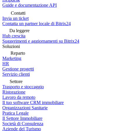
Guide e documentazione API
Contatti
Invia un ticket
Contatta un partner locale di Bitrix24
Da leggere
Hub crescita
Suggerimenti e aggiornamenti su Bitrix24
Soluzioni
Reparto
Marketing
HR
Gestione progetti
Servizio clienti
Settore
Trasporto e stoccaggio
Ristorazione
Lavoro da remoto
Il tuo software CRM immobiliare
Organizzazioni Sanitarie
Pratica Legale
Il Settore Immobiliare
Società di Consulenza
Aziende del Turismo