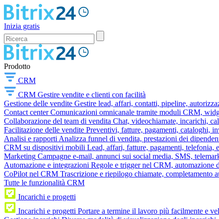
Inizia gratis
Prodotto
CRM
CRM
Gestire vendite e clienti con facilità
Gestione delle vendite
Gestire lead, affari, contatti, pipeline, autorizz
Contact center
Comunicazioni omnicanale tramite moduli CRM, widget 
Collaborazione del team di vendita
Chat, videochiamate, incarichi, ca
Facilitazione delle vendite
Preventivi, fatture, pagamenti, cataloghi, i
Analisi e rapporti
Analizza funnel di vendita, prestazioni dei dipendent
CRM su dispositivi mobili
Lead, affari, fatture, pagamenti, telefonia,
Marketing
Campagne e-mail, annunci sui social media, SMS, telemark
Automazione e integrazioni
Regole e trigger nel CRM, automazione dei
CoPilot nel CRM
Trascrizione e riepilogo chiamate, completamento au
Tutte le funzionalità CRM
Incarichi e progetti
Incarichi e progetti
Portare a termine il lavoro più facilmente e v