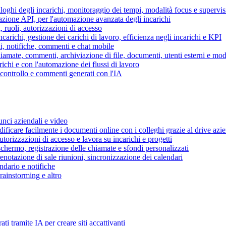
piloghi degli incarichi, monitoraggio dei tempi, modalità focus e supervi
grazione API, per l'automazione avanzata degli incarichi
, ruoli, autorizzazioni di accesso
ncarichi, gestione dei carichi di lavoro, efficienza negli incarichi e KPI
i, notifiche, commenti e chat mobile
mate, commenti, archiviazione di file, documenti, utenti esterni e mode
ichi e con l'automazione dei flussi di lavoro
i controllo e commenti generati con l'IA
unci aziendali e video
ificare facilmente i documenti online con i colleghi grazie al drive azi
utorizzazioni di accesso e lavora su incarichi e progetti
hermo, registrazione delle chiamate e sfondi personalizzati
renotazione di sale riunioni, sincronizzazione dei calendari
dario e notifiche
brainstorming e altro
ti tramite IA per creare siti accattivanti