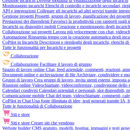
Gestione incarichi
Diverse modalità di visualizzazione degli incarichi
Monitoraggio incarichi
Elenchi di controllo e incarichi secondari, rie
API e integrazioni
Collegare gli incarichi ad altri servizi tramite inte
Gestione progetti
Progetti, gruppi di lavoro, pianificazione dei progetti
Prestazioni dei dipendenti
Favorisci la produttività con rapporti sugli i
Incarichi su dispositivi mobili
Creazione e monitoraggio degli incarich
Collaborazione sui progetti
Lavora più velocemente con chat, videochia
Automazione
Risparmia tempo con la creazione automatica degli incar
CoPilot in Incarichi
Descrizioni e riepiloghi degli incarichi, elenchi d
Tutte le funzionalità per Incarichi e progetti
Collaborazione
Collaborazione
Facilitare il lavoro di gruppo
Spazio di lavoro online
Chat, feed aziendale, commenti, reazioni, ann
Documenti online e archiviazione di file
Archiviare, condividere e mod
Gruppi di lavoro
Crea gruppi di lavoro, invita utenti esterni, imposta a
Riunioni online
Videochiamate, videoconferenze, condivisione dello sc
Calendari condivisi
Calendari aziendali e personali, slot disponibili, p
Comunicazione mobile
Chat del team, videochiamate, commenti, calen
CoPilot in Chat
Una fonte illimitata di idee, testi generati tramite IA, 
Tutte le funzionalità di Collaborazione
Siti e store
Siti e store
Creare siti che vendono
Website builder
CMS gratuito, modelli, hosting, immagini e testi genera