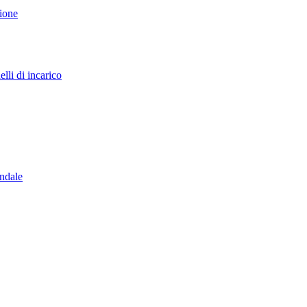
sione
lli di incarico
endale