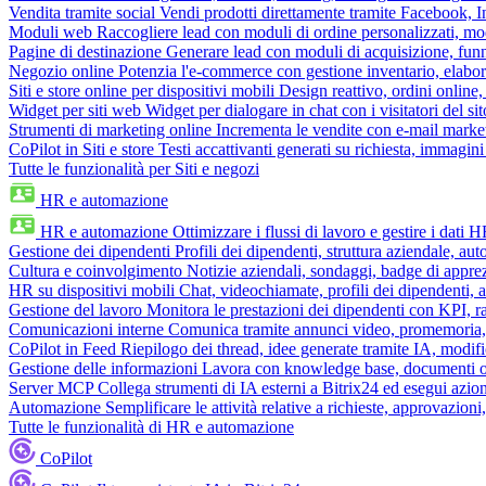
Vendita tramite social
Vendi prodotti direttamente tramite Facebook,
Moduli web
Raccogliere lead con moduli di ordine personalizzati, mo
Pagine di destinazione
Generare lead con moduli di acquisizione, fun
Negozio online
Potenzia l'e-commerce con gestione inventario, elabo
Siti e store online per dispositivi mobili
Design reattivo, ordini online, 
Widget per siti web
Widget per dialogare in chat con i visitatori del sit
Strumenti di marketing online
Incrementa le vendite con e-mail mark
CoPilot in Siti e store
Testi accattivanti generati su richiesta, immagini 
Tutte le funzionalità per Siti e negozi
HR e automazione
HR e automazione
Ottimizzare i flussi di lavoro e gestire i dati 
Gestione dei dipendenti
Profili dei dipendenti, struttura aziendale, au
Cultura e coinvolgimento
Notizie aziendali, sondaggi, badge di apprez
HR su dispositivi mobili
Chat, videochiamate, profili dei dipendenti, 
Gestione del lavoro
Monitora le prestazioni dei dipendenti con KPI, r
Comunicazioni interne
Comunica tramite annunci video, promemoria, 
CoPilot in Feed
Riepilogo dei thread, idee generate tramite IA, modifica
Gestione delle informazioni
Lavora con knowledge base, documenti onli
Server MCP
Collega strumenti di IA esterni a Bitrix24 ed esegui azion
Automazione
Semplificare le attività relative a richieste, approvazio
Tutte le funzionalità di HR e automazione
CoPilot