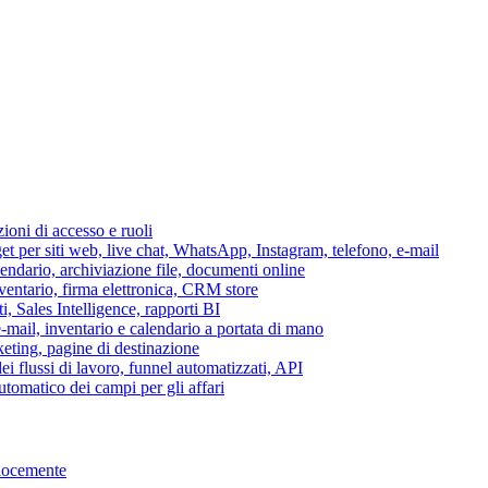
azioni di accesso e ruoli
per siti web, live chat, WhatsApp, Instagram, telefono, e-mail
lendario, archiviazione file, documenti online
nventario, firma elettronica, CRM store
i, Sales Intelligence, rapporti BI
 e-mail, inventario e calendario a portata di mano
eting, pagine di destinazione
 flussi di lavoro, funnel automatizzati, API
tomatico dei campi per gli affari
elocemente