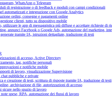
 Instagram, WhatsApp o Telegram
duli di registrazione o di feedback e moduli con campi condizionali
nel automatizzati e integrazione con Google Analytics
razione ordini, consegne e pagamenti online
gestione clienti, tutto su dispositivo mobile
o, utilizzare le app di messaggistica più diffuse e accettare richieste di r
eting, annunci Facebook o Google Ads, automazione del marketing, in
generate tramite IA, istruzioni dettagliate, traduzione di testi
HR
torizzazioni di accesso, Active Directory
zamento, tag, notifiche personali
approvazioni e notifiche mobile
apporti di lavoro, visualizzazione Supervisione
chat pubbliche e private
 e creazione di testi, scrittura di risposte tramite IA, traduzione di testi
ne, archiviazione di file, autorizzazioni di accesso
i sicure nello spazio di lavoro
ni, note spese, RPA, automazione dei flussi di lavoro