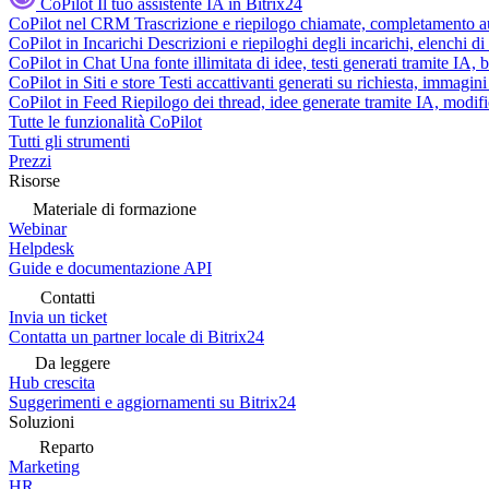
CoPilot
Il tuo assistente IA in Bitrix24
CoPilot nel CRM
Trascrizione e riepilogo chiamate, completamento au
CoPilot in Incarichi
Descrizioni e riepiloghi degli incarichi, elenchi d
CoPilot in Chat
Una fonte illimitata di idee, testi generati tramite IA, 
CoPilot in Siti e store
Testi accattivanti generati su richiesta, immagini 
CoPilot in Feed
Riepilogo dei thread, idee generate tramite IA, modifica
Tutte le funzionalità CoPilot
Tutti gli strumenti
Prezzi
Risorse
Materiale di formazione
Webinar
Helpdesk
Guide e documentazione API
Contatti
Invia un ticket
Contatta un partner locale di Bitrix24
Da leggere
Hub crescita
Suggerimenti e aggiornamenti su Bitrix24
Soluzioni
Reparto
Marketing
HR