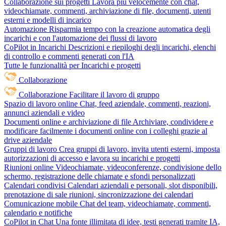
Collaborazione sui progetti
Lavora più velocemente con chat,
videochiamate, commenti, archiviazione di file, documenti, utenti
esterni e modelli di incarico
Automazione
Risparmia tempo con la creazione automatica degli
incarichi e con l'automazione dei flussi di lavoro
CoPilot in Incarichi
Descrizioni e riepiloghi degli incarichi, elenchi
di controllo e commenti generati con l'IA
Tutte le funzionalità per Incarichi e progetti
Collaborazione
Collaborazione
Facilitare il lavoro di gruppo
Spazio di lavoro online
Chat, feed aziendale, commenti, reazioni,
annunci aziendali e video
Documenti online e archiviazione di file
Archiviare, condividere e
modificare facilmente i documenti online con i colleghi grazie al
drive aziendale
Gruppi di lavoro
Crea gruppi di lavoro, invita utenti esterni, imposta
autorizzazioni di accesso e lavora su incarichi e progetti
Riunioni online
Videochiamate, videoconferenze, condivisione dello
schermo, registrazione delle chiamate e sfondi personalizzati
Calendari condivisi
Calendari aziendali e personali, slot disponibili,
prenotazione di sale riunioni, sincronizzazione dei calendari
Comunicazione mobile
Chat del team, videochiamate, commenti,
calendario e notifiche
CoPilot in Chat
Una fonte illimitata di idee, testi generati tramite IA,