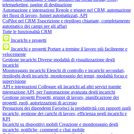
telemarketing, pagine di destinazione
Automazione e integrazioni
Regole e trigger nel CRM, automazione
dei flussi di lavoro, funnel automatizzati, API
CoPilot nel CRM
Trascrizione e riepilogo chiamate, completamento
automatico dei campi per gli affari
Tutte le funzionalità CRM
Incarichi e progetti
Incarichi e progetti
Portare a termine il lavoro più facilmente e
velocemente
Gestione incarichi
Diverse modalità di visualizzazione degli
incarichi
Monitoraggio incarichi
Elenchi di controllo e incarichi secondari,
riepiloghi degli incarichi, monitoraggio dei tempi, modalità focus e
supervisione
API e integrazioni
Collegare gli incarichi ad altri servizi tramite
integrazione API, per l'automazione avanzata degli incarichi
Gestione progetti
Progetti, gruppi di lavoro, pianificazione dei
progetti, ruoli, autorizzazioni di accesso
Prestazioni dei dipendenti
Favorisci la produttività con rapporti sugli
incarichi, gestione dei carichi di lavoro, efficienza negli incarichi e
KPI
Incarichi su dispositivi mobili
Creazione e monitoraggio degli
incarichi, notifiche, commenti e chat mobile