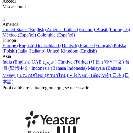
Accedi
Mio account
it
America
United States (English)
América Latina (Español)
Brasil (Português)
México (Español)
Colombia (Español)
Europa
Europe (English)
Deutschland (Deutsch)
France (Français)
Polska
(Polski)
Italia (Italiano)
United Kingdom (English)
Asia
India (English)
UAE (عربي)
Türkiye (Türkçe)
中国 (简体中文)
台
灣 (繁體中文)
Indonesia (Bahasa Indonesia)
Malaysia (Bahasa
Melayu)
ประเทศไทย (ภาษาไทย)
Việt Nam (Tiếng Việt)
日本 (日
本語)
Puoi cambiare la tua regione qui, se necessario