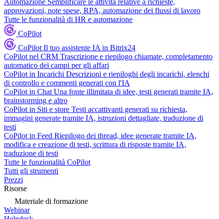
Automazione
Semplificare le attività relative a richieste,
approvazioni, note spese, RPA, automazione dei flussi di lavoro
Tutte le funzionalità di HR e automazione
CoPilot
CoPilot
Il tuo assistente IA in Bitrix24
CoPilot nel CRM
Trascrizione e riepilogo chiamate, completamento
automatico dei campi per gli affari
CoPilot in Incarichi
Descrizioni e riepiloghi degli incarichi, elenchi
di controllo e commenti generati con l'IA
CoPilot in Chat
Una fonte illimitata di idee, testi generati tramite IA,
brainstorming e altro
CoPilot in Siti e store
Testi accattivanti generati su richiesta,
immagini generate tramite IA, istruzioni dettagliate, traduzione di
testi
CoPilot in Feed
Riepilogo dei thread, idee generate tramite IA,
modifica e creazione di testi, scrittura di risposte tramite IA,
traduzione di testi
Tutte le funzionalità CoPilot
Tutti gli strumenti
Prezzi
Risorse
Materiale di formazione
Webinar
Helpdesk