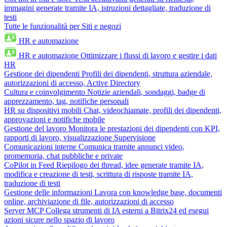
immagini generate tramite IA, istruzioni dettagliate, traduzione di
testi
Tutte le funzionalità per Siti e negozi
HR e automazione
HR e automazione
Ottimizzare i flussi di lavoro e gestire i dati
HR
Gestione dei dipendenti
Profili dei dipendenti, struttura aziendale,
autorizzazioni di accesso, Active Directory
Cultura e coinvolgimento
Notizie aziendali, sondaggi, badge di
apprezzamento, tag, notifiche personali
HR su dispositivi mobili
Chat, videochiamate, profili dei dipendenti,
approvazioni e notifiche mobile
Gestione del lavoro
Monitora le prestazioni dei dipendenti con KPI,
rapporti di lavoro, visualizzazione Supervisione
Comunicazioni interne
Comunica tramite annunci video,
promemoria, chat pubbliche e private
CoPilot in Feed
Riepilogo dei thread, idee generate tramite IA,
modifica e creazione di testi, scrittura di risposte tramite IA,
traduzione di testi
Gestione delle informazioni
Lavora con knowledge base, documenti
online, archiviazione di file, autorizzazioni di accesso
Server MCP
Collega strumenti di IA esterni a Bitrix24 ed esegui
azioni sicure nello spazio di lavoro