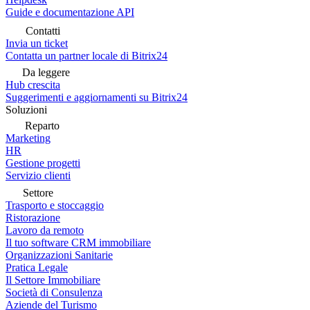
Guide e documentazione API
Contatti
Invia un ticket
Contatta un partner locale di Bitrix24
Da leggere
Hub crescita
Suggerimenti e aggiornamenti su Bitrix24
Soluzioni
Reparto
Marketing
HR
Gestione progetti
Servizio clienti
Settore
Trasporto e stoccaggio
Ristorazione
Lavoro da remoto
Il tuo software CRM immobiliare
Organizzazioni Sanitarie
Pratica Legale
Il Settore Immobiliare
Società di Consulenza
Aziende del Turismo