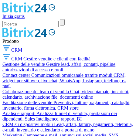
Inizia gratis
Prodotto
CRM
CRM
Gestire vendite e clienti con facilità
Gestione delle vendite
Gestire lead, affari, contatti, pipeline,
autorizzazioni di accesso e ruoli
Contact center
Comunicazioni omnicanale tramite moduli CRM,
widget per siti web, live chat, WhatsApp, Instagram, telefono, e-
mail
Collaborazione del team di vendita
Chat, videochiamate, incarichi,
calendario, archiviazione file, documenti online
Facilitazione delle vendite
Preventivi, fatture, pagamenti, cataloghi,
inventario, firma elettronica, CRM store
Analisi e rapporti
Analizza funnel di vendita, prestazioni dei
dipendenti, Sales Intelligence, rapporti BI
CRM su dispositivi mobili
Lead, affari, fatture, pagamenti, telefonia,
e-mail, inventario e calendario a portata di mano
Marketing
Campagne e-mail, annunci sui social media, SMS,