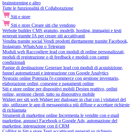
brainstorming e altro
Tutte le funzionalità di Collaborazione
Siti e store
Siti e store
Creare siti che vendono
Website builder
CMS gratuito, modelli, hosting, immagini e testi
generati tramite IA per creare siti accattivanti
Vendita tramite social
Vendi prodotti direttamente tramite Facebook,
Instagram, WhatsApp o Telegram
Moduli web
Raccogliere lead con moduli di ordine personalizzati,
moduli di registrazione o di feedback e moduli con campi
condizionali
Pagine di destinazione
Generare lead con moduli di acquisizione,
funnel automatizzati e integrazione con Google Analytics
Negozio online
Potenzia l'e-commerce con gestione inventario,
elaborazione ordini, consegne e pagamenti online
Siti e store online per dispositivi mobili
Design reattivo, ordini
online, gestione clienti, tutto su dispositivo mobile
Widget per siti web
Widget per dialogare in chat con i visitatori del
sito, utilizzare le app di messaggistica più diffuse e accettare richieste
di richiamata
Strumenti di marketing online
Incrementa le vendite con e-mail
marketing, annunci Facebook o Google Ads, automazione del
marketing, integrazione con il CRM
CoPilot in Siti e store
Testi accattivanti generati su richiesta,