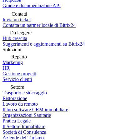
Guide e documentazione API
Contatti
Invia un ticket
Contatta un partner locale di Bitrix24
Da leggere
Hub crescita
Suggerimenti e aggiornamenti su Bitrix24
Soluzioni
Reparto
Marketing
HR
Gestione progetti
Servizio clienti
Settore
Trasporto e stoccaggio
Ristorazione
Lavoro da remoto
Il tuo software CRM immobiliare
Organizzazioni Sanitarie
Pratica Legale
Il Settore Immobiliare
Società di Consulenza
Aziende del Turismo