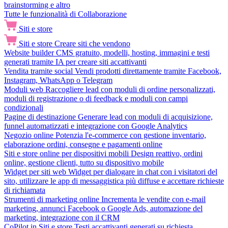
brainstorming e altro
Tutte le funzionalità di Collaborazione
Siti e store
Siti e store
Creare siti che vendono
Website builder
CMS gratuito, modelli, hosting, immagini e testi
generati tramite IA per creare siti accattivanti
Vendita tramite social
Vendi prodotti direttamente tramite Facebook,
Instagram, WhatsApp o Telegram
Moduli web
Raccogliere lead con moduli di ordine personalizzati,
moduli di registrazione o di feedback e moduli con campi
condizionali
Pagine di destinazione
Generare lead con moduli di acquisizione,
funnel automatizzati e integrazione con Google Analytics
Negozio online
Potenzia l'e-commerce con gestione inventario,
elaborazione ordini, consegne e pagamenti online
Siti e store online per dispositivi mobili
Design reattivo, ordini
online, gestione clienti, tutto su dispositivo mobile
Widget per siti web
Widget per dialogare in chat con i visitatori del
sito, utilizzare le app di messaggistica più diffuse e accettare richieste
di richiamata
Strumenti di marketing online
Incrementa le vendite con e-mail
marketing, annunci Facebook o Google Ads, automazione del
marketing, integrazione con il CRM
CoPilot in Siti e store
Testi accattivanti generati su richiesta,