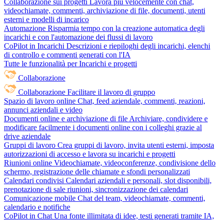
Collaborazione sui progetti
Lavora più velocemente con chat,
videochiamate, commenti, archiviazione di file, documenti, utenti
esterni e modelli di incarico
Automazione
Risparmia tempo con la creazione automatica degli
incarichi e con l'automazione dei flussi di lavoro
CoPilot in Incarichi
Descrizioni e riepiloghi degli incarichi, elenchi
di controllo e commenti generati con l'IA
Tutte le funzionalità per Incarichi e progetti
Collaborazione
Collaborazione
Facilitare il lavoro di gruppo
Spazio di lavoro online
Chat, feed aziendale, commenti, reazioni,
annunci aziendali e video
Documenti online e archiviazione di file
Archiviare, condividere e
modificare facilmente i documenti online con i colleghi grazie al
drive aziendale
Gruppi di lavoro
Crea gruppi di lavoro, invita utenti esterni, imposta
autorizzazioni di accesso e lavora su incarichi e progetti
Riunioni online
Videochiamate, videoconferenze, condivisione dello
schermo, registrazione delle chiamate e sfondi personalizzati
Calendari condivisi
Calendari aziendali e personali, slot disponibili,
prenotazione di sale riunioni, sincronizzazione dei calendari
Comunicazione mobile
Chat del team, videochiamate, commenti,
calendario e notifiche
CoPilot in Chat
Una fonte illimitata di idee, testi generati tramite IA,