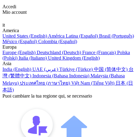
Accedi
Mio account
it
America
United States (English)
América Latina (Español)
Brasil (Português)
México (Español)
Colombia (Español)
Europa
Europe (English)
Deutschland (Deutsch)
France (Français)
Polska
(Polski)
Italia (Italiano)
United Kingdom (English)
Asia
India (English)
UAE (عربي)
Türkiye (Türkçe)
中国 (简体中文)
台
灣 (繁體中文)
Indonesia (Bahasa Indonesia)
Malaysia (Bahasa
Melayu)
ประเทศไทย (ภาษาไทย)
Việt Nam (Tiếng Việt)
日本 (日
本語)
Puoi cambiare la tua regione qui, se necessario