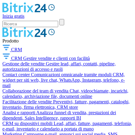
Inizia gratis
Prodotto
CRM
CRM
Gestire vendite e clienti con facilità
Gestione delle vendite
Gestire lead, affari, contatti, pipeline,
autorizzazioni di accesso e ruoli
Contact center
Comunicazioni omnicanale tramite moduli CRM,
widget per siti web, live chat, WhatsApp, Instagram, telefono, e-
mail
Collaborazione del team di vendita
Chat, videochiamate, incarichi,
calendario, archiviazione file, documenti online
Facilitazione delle vendite
Preventivi, fatture, pagamenti, cataloghi,
inventario, firma elettronica, CRM store
Analisi e rapporti
Analizza funnel di vendita, prestazioni dei
dipendenti, Sales Intelligence, rapporti BI
CRM su dispositivi mobili
Lead, affari, fatture, pagamenti, telefonia,
e-mail, inventario e calendario a portata di mano
Marketing
Campagne e-mail, annunci sui social media, SMS,