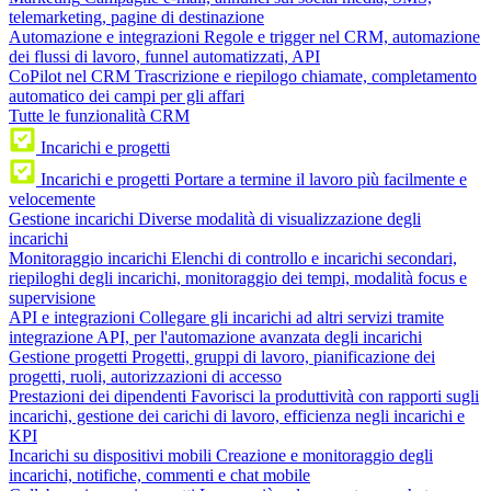
telemarketing, pagine di destinazione
Automazione e integrazioni
Regole e trigger nel CRM, automazione
dei flussi di lavoro, funnel automatizzati, API
CoPilot nel CRM
Trascrizione e riepilogo chiamate, completamento
automatico dei campi per gli affari
Tutte le funzionalità CRM
Incarichi e progetti
Incarichi e progetti
Portare a termine il lavoro più facilmente e
velocemente
Gestione incarichi
Diverse modalità di visualizzazione degli
incarichi
Monitoraggio incarichi
Elenchi di controllo e incarichi secondari,
riepiloghi degli incarichi, monitoraggio dei tempi, modalità focus e
supervisione
API e integrazioni
Collegare gli incarichi ad altri servizi tramite
integrazione API, per l'automazione avanzata degli incarichi
Gestione progetti
Progetti, gruppi di lavoro, pianificazione dei
progetti, ruoli, autorizzazioni di accesso
Prestazioni dei dipendenti
Favorisci la produttività con rapporti sugli
incarichi, gestione dei carichi di lavoro, efficienza negli incarichi e
KPI
Incarichi su dispositivi mobili
Creazione e monitoraggio degli
incarichi, notifiche, commenti e chat mobile