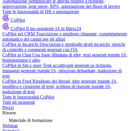
Automazione
Semplificare le attività relative a richieste,
approvazioni, note spese, RPA, automazione dei flussi di lavoro
Tutte le funzionalità di HR e automazione
CoPilot
CoPilot
Il tuo assistente IA in Bitrix24
CoPilot nel CRM
Trascrizione e riepilogo chiamate, completamento
automatico dei campi per gli affari
CoPilot in Incarichi
Descrizioni e riepiloghi degli incarichi, elenchi
di controllo e commenti generati con l'IA
CoPilot in Chat
Una fonte illimitata di idee, testi generati tramite IA,
brainstorming e altro
CoPilot in Siti e store
Testi accattivanti generati su richiesta,
immagini generate tramite IA, istruzioni dettagliate, traduzione di
testi
CoPilot in Feed
Riepilogo dei thread, idee generate tramite IA,
modifica e creazione di testi, scrittura di risposte tramite IA,
traduzione di testi
Tutte le funzionalità CoPilot
Tutti gli strumenti
Prezzi
Risorse
Materiale di formazione
Webinar
Helpdesk