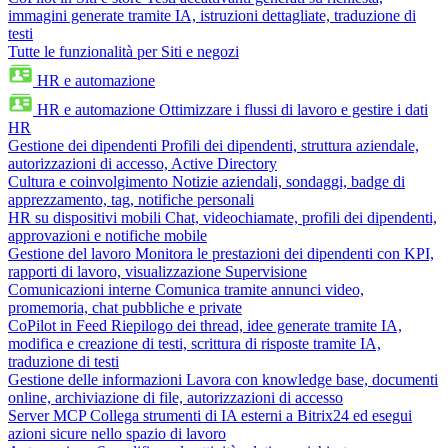
immagini generate tramite IA, istruzioni dettagliate, traduzione di
testi
Tutte le funzionalità per Siti e negozi
HR e automazione
HR e automazione
Ottimizzare i flussi di lavoro e gestire i dati
HR
Gestione dei dipendenti
Profili dei dipendenti, struttura aziendale,
autorizzazioni di accesso, Active Directory
Cultura e coinvolgimento
Notizie aziendali, sondaggi, badge di
apprezzamento, tag, notifiche personali
HR su dispositivi mobili
Chat, videochiamate, profili dei dipendenti,
approvazioni e notifiche mobile
Gestione del lavoro
Monitora le prestazioni dei dipendenti con KPI,
rapporti di lavoro, visualizzazione Supervisione
Comunicazioni interne
Comunica tramite annunci video,
promemoria, chat pubbliche e private
CoPilot in Feed
Riepilogo dei thread, idee generate tramite IA,
modifica e creazione di testi, scrittura di risposte tramite IA,
traduzione di testi
Gestione delle informazioni
Lavora con knowledge base, documenti
online, archiviazione di file, autorizzazioni di accesso
Server MCP
Collega strumenti di IA esterni a Bitrix24 ed esegui
azioni sicure nello spazio di lavoro