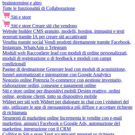
brainstorming e altro
Tutte le funzionalità di Collaborazione
Siti e store
Siti e store
Creare siti che vendono
Website builder
CMS gratuito, modelli, hosting, immagini e testi
generati tramite IA per creare siti accattivanti
Vendita tramite social
Vendi prodotti direttamente tramite Facebook,
Instagram, WhatsApp o Telegram
Moduli web
Raccogliere lead con moduli di ordine personalizzati,
moduli di registrazione o di feedback e moduli con campi
condizionali
Pagine di destinazione
Generare lead con moduli di acquisizione,
funnel automatizzati e integrazione con Google Analytics
Negozio online
Potenzia l'e-commerce con gestione inventario,
elaborazione ordini, consegne e pagamenti online
Siti e store online per dispositivi mobili
Design reattivo, ordini
online, gestione clienti, tutto su dispositivo mobile
Widget per siti web
Widget per dialogare in chat con i visitatori del
sito, utilizzare le app di messaggistica più diffuse e accettare richieste
di richiamata
Strumenti di marketing online
Incrementa le vendite con e-mail
marketing, annunci Facebook o Google Ads, automazione del
marketing, integrazione con il CRM
CoPilot in Siti e store
Testi accattivanti generati su richiesta,