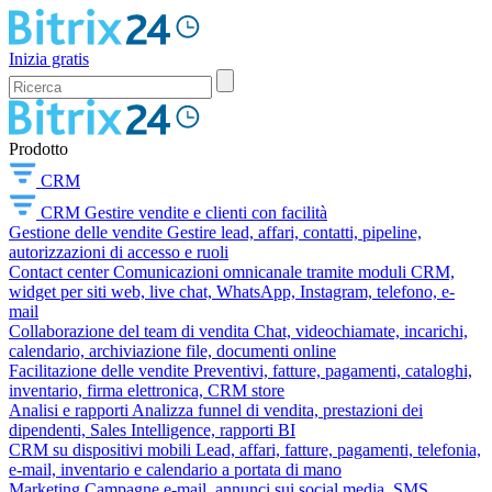
Inizia gratis
Prodotto
CRM
CRM
Gestire vendite e clienti con facilità
Gestione delle vendite
Gestire lead, affari, contatti, pipeline,
autorizzazioni di accesso e ruoli
Contact center
Comunicazioni omnicanale tramite moduli CRM,
widget per siti web, live chat, WhatsApp, Instagram, telefono, e-
mail
Collaborazione del team di vendita
Chat, videochiamate, incarichi,
calendario, archiviazione file, documenti online
Facilitazione delle vendite
Preventivi, fatture, pagamenti, cataloghi,
inventario, firma elettronica, CRM store
Analisi e rapporti
Analizza funnel di vendita, prestazioni dei
dipendenti, Sales Intelligence, rapporti BI
CRM su dispositivi mobili
Lead, affari, fatture, pagamenti, telefonia,
e-mail, inventario e calendario a portata di mano
Marketing
Campagne e-mail, annunci sui social media, SMS,