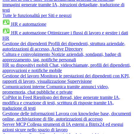
immagini generate tramite IA, istruzioni dettagliate, traduzione di
testi
Tutte le funzionalità per Siti e negozi
HR e automazione
HR e automazione
Ottimizzare i flussi di lavoro e gestire i dati
HR
Gestione dei dipendenti
Profili dei dipendenti, struttura aziendale,
autorizzazioni di accesso, Active Directory
Cultura e coinvolgimento
Notizie aziendali, sondaggi, badge di
apprezzamento, tag, notifiche personali
HR su dispositivi mobili
Chat, videochiamate, profili dei dipendenti,
approvazioni e notifiche mobile
Gestione del lavoro
Monitora le prestazioni dei dipendenti con KPI,
rapporti di lavoro, visualizzazione Supervisione
Comunicazioni interne
Comunica tramite annunci video,
promemoria, chat pubbliche e private
CoPilot in Feed
Riepilogo dei thread, idee generate tramite IA,
modifica e creazione di testi, scrittura di risposte tramite IA,
traduzione di testi
Gestione delle informazioni
Lavora con knowledge base, documenti
online, archiviazione di file, autorizzazioni di accesso
Server MCP
Collega strumenti di IA esterni a Bitrix24 ed esegui
azioni sicure nello spazio di lavoro