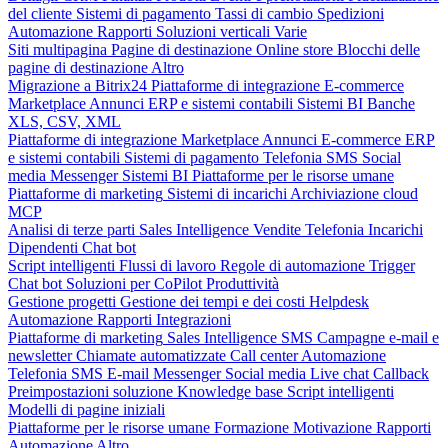
del cliente
Sistemi di pagamento
Tassi di cambio
Spedizioni
Automazione
Rapporti
Soluzioni verticali
Varie
Siti multipagina
Pagine di destinazione
Online store
Blocchi delle
pagine di destinazione
Altro
Migrazione a Bitrix24
Piattaforme di integrazione
E-commerce
Marketplace
Annunci
ERP e sistemi contabili
Sistemi BI
Banche
XLS, CSV, XML
Piattaforme di integrazione
Marketplace
Annunci
E-commerce
ERP
e sistemi contabili
Sistemi di pagamento
Telefonia
SMS
Social
media
Messenger
Sistemi BI
Piattaforme per le risorse umane
Piattaforme di marketing
Sistemi di incarichi
Archiviazione cloud
MCP
Analisi di terze parti
Sales Intelligence
Vendite
Telefonia
Incarichi
Dipendenti
Chat bot
Script intelligenti
Flussi di lavoro
Regole di automazione
Trigger
Chat bot
Soluzioni per CoPilot
Produttività
Gestione progetti
Gestione dei tempi e dei costi
Helpdesk
Automazione
Rapporti
Integrazioni
Piattaforme di marketing
Sales Intelligence
SMS
Campagne e-mail e
newsletter
Chiamate automatizzate
Call center
Automazione
Telefonia
SMS
E-mail
Messenger
Social media
Live chat
Callback
Preimpostazioni soluzione
Knowledge base
Script intelligenti
Modelli di pagine iniziali
Piattaforme per le risorse umane
Formazione
Motivazione
Rapporti
Automazione
Altro