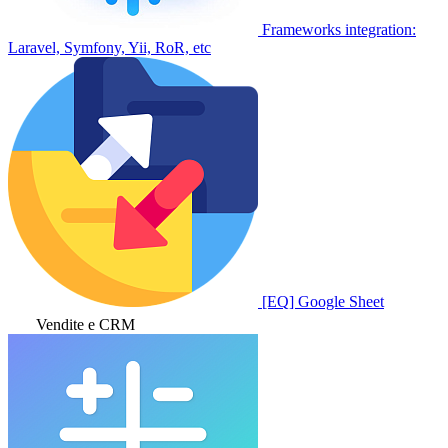
Frameworks integration:
Laravel, Symfony, Yii, RoR, etc
[EQ] Google Sheet
Vendite e CRM