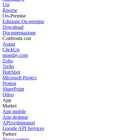
Usi
Risorse
On-Premise
Edizione On-premise
Download
Documentazione
Confronta con
Asana
ClickUp
monday.com
Zoho
Trello
HubSpot
Microsoft Project
Notion
SharePoint
Odoo
App
Market
App mobile
App desktop
API/sviluppatori
Google API Services
Partner
Trova partner