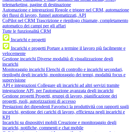
telemarketing, pagine di destinazione
Automazione e integrazioni
Regole e trigger nel CRM, automazione
dei flussi di lavoro, funnel automatizzati, API
CoPilot nel CRM
Trascrizione e riepilogo chiamate, completamento
automatico dei campi per gli affari
Tutte le funzionalità CRM
Incarichi e progetti
Incarichi e progetti
Portare a termine il lavoro più facilmente e
velocemente
Gestione incarichi
Diverse modalità di visualizzazione degli
incarichi
Monitoraggio incarichi
Elenchi di controllo e incarichi secondari,
riepiloghi degli incarichi, monitoraggio dei tempi, modalità focus e
supervisione
API e integrazioni
Collegare gli incarichi ad altri servizi tramite
integrazione API, per l'automazione avanzata degli incarichi
Gestione progetti
Progetti, gruppi di lavoro, pianificazione dei
progetti, ruoli, autorizzazioni di accesso
Prestazioni dei dipendenti
Favorisci la produttività con rapporti sugli
incarichi, gestione dei carichi di lavoro, efficienza negli incarichi e
KPI
Incarichi su dispositivi mobili
Creazione e monitoraggio degli
incarichi, notifiche, commenti e chat mobile