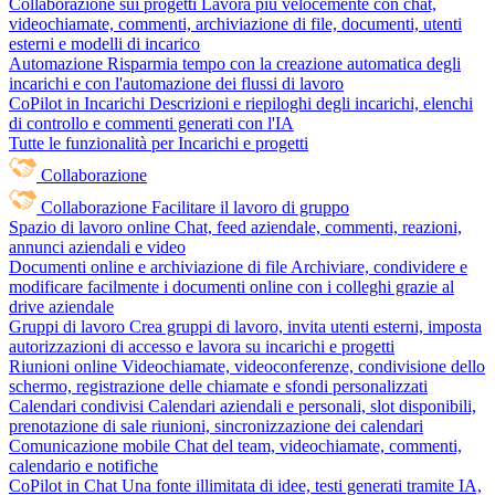
Collaborazione sui progetti
Lavora più velocemente con chat,
videochiamate, commenti, archiviazione di file, documenti, utenti
esterni e modelli di incarico
Automazione
Risparmia tempo con la creazione automatica degli
incarichi e con l'automazione dei flussi di lavoro
CoPilot in Incarichi
Descrizioni e riepiloghi degli incarichi, elenchi
di controllo e commenti generati con l'IA
Tutte le funzionalità per Incarichi e progetti
Collaborazione
Collaborazione
Facilitare il lavoro di gruppo
Spazio di lavoro online
Chat, feed aziendale, commenti, reazioni,
annunci aziendali e video
Documenti online e archiviazione di file
Archiviare, condividere e
modificare facilmente i documenti online con i colleghi grazie al
drive aziendale
Gruppi di lavoro
Crea gruppi di lavoro, invita utenti esterni, imposta
autorizzazioni di accesso e lavora su incarichi e progetti
Riunioni online
Videochiamate, videoconferenze, condivisione dello
schermo, registrazione delle chiamate e sfondi personalizzati
Calendari condivisi
Calendari aziendali e personali, slot disponibili,
prenotazione di sale riunioni, sincronizzazione dei calendari
Comunicazione mobile
Chat del team, videochiamate, commenti,
calendario e notifiche
CoPilot in Chat
Una fonte illimitata di idee, testi generati tramite IA,