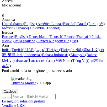
Accedi
Mio account
it
America
United States (English)
América Latina (Español)
Brasil (Português)
México (Español)
Colombia (Español)
Europa
Europe (English)
Deutschland (Deutsch)
France (Français)
Polska
(Polski)
Italia (Italiano)
United Kingdom (English)
Asia
India (English)
UAE (عربي)
Türkiye (Türkçe)
中国 (简体中文)
台
灣 (繁體中文)
Indonesia (Bahasa Indonesia)
Malaysia (Bahasa
Melayu)
ประเทศไทย (ภาษาไทย)
Việt Nam (Tiếng Việt)
日本 (日
本語)
Puoi cambiare la tua regione qui, se necessario
Bitrix24 Market
760+ app
Catalogo
Le migliori soluzioni gratuite
Vendite e CRM