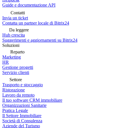
Guide e documentazione API
Contatti
Invia un ticket
Contatta un partner locale di Bitrix24
Da leggere
Hub crescita
Suggerimenti e aggiornamenti su Bitrix24
Soluzioni
Reparto
Marketing
HR
Gestione progetti
Servizio clienti
Settore
Trasporto e stoccaggio
Ristorazione
Lavoro da remoto
Il tuo software CRM immobiliare
Organizzazioni Sanitarie
Pratica Legale
Il Settore Immobiliare
Società di Consulenza
Aziende del Turismo