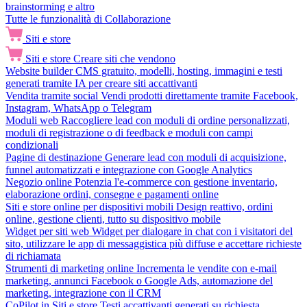
brainstorming e altro
Tutte le funzionalità di Collaborazione
Siti e store
Siti e store
Creare siti che vendono
Website builder
CMS gratuito, modelli, hosting, immagini e testi
generati tramite IA per creare siti accattivanti
Vendita tramite social
Vendi prodotti direttamente tramite Facebook,
Instagram, WhatsApp o Telegram
Moduli web
Raccogliere lead con moduli di ordine personalizzati,
moduli di registrazione o di feedback e moduli con campi
condizionali
Pagine di destinazione
Generare lead con moduli di acquisizione,
funnel automatizzati e integrazione con Google Analytics
Negozio online
Potenzia l'e-commerce con gestione inventario,
elaborazione ordini, consegne e pagamenti online
Siti e store online per dispositivi mobili
Design reattivo, ordini
online, gestione clienti, tutto su dispositivo mobile
Widget per siti web
Widget per dialogare in chat con i visitatori del
sito, utilizzare le app di messaggistica più diffuse e accettare richieste
di richiamata
Strumenti di marketing online
Incrementa le vendite con e-mail
marketing, annunci Facebook o Google Ads, automazione del
marketing, integrazione con il CRM
CoPilot in Siti e store
Testi accattivanti generati su richiesta,