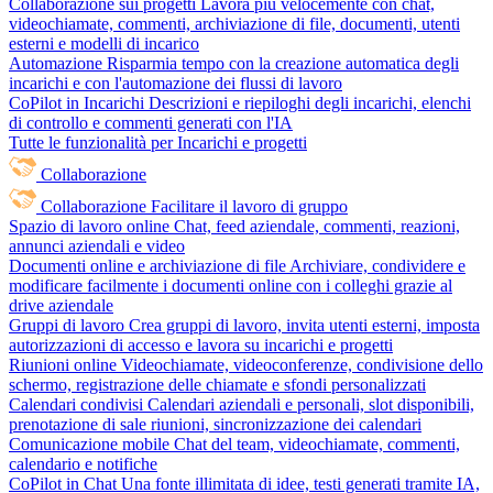
Collaborazione sui progetti
Lavora più velocemente con chat,
videochiamate, commenti, archiviazione di file, documenti, utenti
esterni e modelli di incarico
Automazione
Risparmia tempo con la creazione automatica degli
incarichi e con l'automazione dei flussi di lavoro
CoPilot in Incarichi
Descrizioni e riepiloghi degli incarichi, elenchi
di controllo e commenti generati con l'IA
Tutte le funzionalità per Incarichi e progetti
Collaborazione
Collaborazione
Facilitare il lavoro di gruppo
Spazio di lavoro online
Chat, feed aziendale, commenti, reazioni,
annunci aziendali e video
Documenti online e archiviazione di file
Archiviare, condividere e
modificare facilmente i documenti online con i colleghi grazie al
drive aziendale
Gruppi di lavoro
Crea gruppi di lavoro, invita utenti esterni, imposta
autorizzazioni di accesso e lavora su incarichi e progetti
Riunioni online
Videochiamate, videoconferenze, condivisione dello
schermo, registrazione delle chiamate e sfondi personalizzati
Calendari condivisi
Calendari aziendali e personali, slot disponibili,
prenotazione di sale riunioni, sincronizzazione dei calendari
Comunicazione mobile
Chat del team, videochiamate, commenti,
calendario e notifiche
CoPilot in Chat
Una fonte illimitata di idee, testi generati tramite IA,