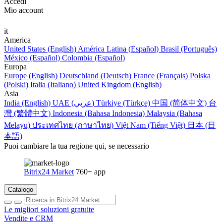
Accedi
Mio account
it
America
United States (English)
América Latina (Español)
Brasil (Português)
México (Español)
Colombia (Español)
Europa
Europe (English)
Deutschland (Deutsch)
France (Français)
Polska
(Polski)
Italia (Italiano)
United Kingdom (English)
Asia
India (English)
UAE (عربي)
Türkiye (Türkçe)
中国 (简体中文)
台
灣 (繁體中文)
Indonesia (Bahasa Indonesia)
Malaysia (Bahasa
Melayu)
ประเทศไทย (ภาษาไทย)
Việt Nam (Tiếng Việt)
日本 (日
本語)
Puoi cambiare la tua regione qui, se necessario
Bitrix24 Market
760+ app
Catalogo
Le migliori soluzioni gratuite
Vendite e CRM