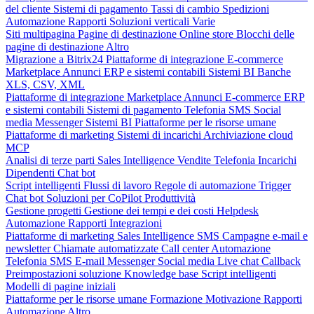
del cliente
Sistemi di pagamento
Tassi di cambio
Spedizioni
Automazione
Rapporti
Soluzioni verticali
Varie
Siti multipagina
Pagine di destinazione
Online store
Blocchi delle
pagine di destinazione
Altro
Migrazione a Bitrix24
Piattaforme di integrazione
E-commerce
Marketplace
Annunci
ERP e sistemi contabili
Sistemi BI
Banche
XLS, CSV, XML
Piattaforme di integrazione
Marketplace
Annunci
E-commerce
ERP
e sistemi contabili
Sistemi di pagamento
Telefonia
SMS
Social
media
Messenger
Sistemi BI
Piattaforme per le risorse umane
Piattaforme di marketing
Sistemi di incarichi
Archiviazione cloud
MCP
Analisi di terze parti
Sales Intelligence
Vendite
Telefonia
Incarichi
Dipendenti
Chat bot
Script intelligenti
Flussi di lavoro
Regole di automazione
Trigger
Chat bot
Soluzioni per CoPilot
Produttività
Gestione progetti
Gestione dei tempi e dei costi
Helpdesk
Automazione
Rapporti
Integrazioni
Piattaforme di marketing
Sales Intelligence
SMS
Campagne e-mail e
newsletter
Chiamate automatizzate
Call center
Automazione
Telefonia
SMS
E-mail
Messenger
Social media
Live chat
Callback
Preimpostazioni soluzione
Knowledge base
Script intelligenti
Modelli di pagine iniziali
Piattaforme per le risorse umane
Formazione
Motivazione
Rapporti
Automazione
Altro