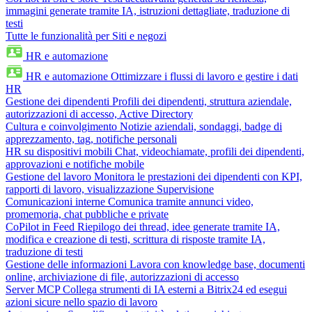
immagini generate tramite IA, istruzioni dettagliate, traduzione di
testi
Tutte le funzionalità per Siti e negozi
HR e automazione
HR e automazione
Ottimizzare i flussi di lavoro e gestire i dati
HR
Gestione dei dipendenti
Profili dei dipendenti, struttura aziendale,
autorizzazioni di accesso, Active Directory
Cultura e coinvolgimento
Notizie aziendali, sondaggi, badge di
apprezzamento, tag, notifiche personali
HR su dispositivi mobili
Chat, videochiamate, profili dei dipendenti,
approvazioni e notifiche mobile
Gestione del lavoro
Monitora le prestazioni dei dipendenti con KPI,
rapporti di lavoro, visualizzazione Supervisione
Comunicazioni interne
Comunica tramite annunci video,
promemoria, chat pubbliche e private
CoPilot in Feed
Riepilogo dei thread, idee generate tramite IA,
modifica e creazione di testi, scrittura di risposte tramite IA,
traduzione di testi
Gestione delle informazioni
Lavora con knowledge base, documenti
online, archiviazione di file, autorizzazioni di accesso
Server MCP
Collega strumenti di IA esterni a Bitrix24 ed esegui
azioni sicure nello spazio di lavoro