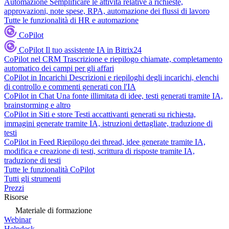
Automazione
Semplificare le attività relative a richieste,
approvazioni, note spese, RPA, automazione dei flussi di lavoro
Tutte le funzionalità di HR e automazione
CoPilot
CoPilot
Il tuo assistente IA in Bitrix24
CoPilot nel CRM
Trascrizione e riepilogo chiamate, completamento
automatico dei campi per gli affari
CoPilot in Incarichi
Descrizioni e riepiloghi degli incarichi, elenchi
di controllo e commenti generati con l'IA
CoPilot in Chat
Una fonte illimitata di idee, testi generati tramite IA,
brainstorming e altro
CoPilot in Siti e store
Testi accattivanti generati su richiesta,
immagini generate tramite IA, istruzioni dettagliate, traduzione di
testi
CoPilot in Feed
Riepilogo dei thread, idee generate tramite IA,
modifica e creazione di testi, scrittura di risposte tramite IA,
traduzione di testi
Tutte le funzionalità CoPilot
Tutti gli strumenti
Prezzi
Risorse
Materiale di formazione
Webinar
Helpdesk