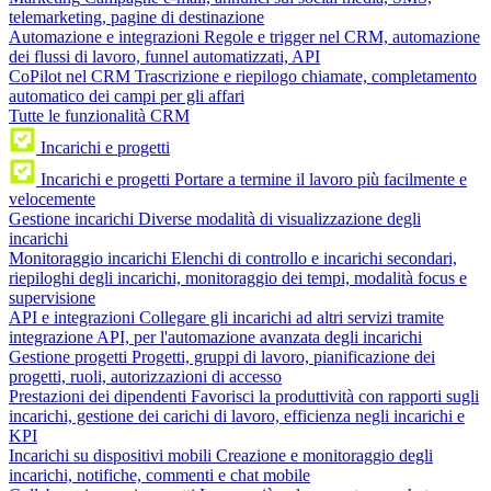
telemarketing, pagine di destinazione
Automazione e integrazioni
Regole e trigger nel CRM, automazione
dei flussi di lavoro, funnel automatizzati, API
CoPilot nel CRM
Trascrizione e riepilogo chiamate, completamento
automatico dei campi per gli affari
Tutte le funzionalità CRM
Incarichi e progetti
Incarichi e progetti
Portare a termine il lavoro più facilmente e
velocemente
Gestione incarichi
Diverse modalità di visualizzazione degli
incarichi
Monitoraggio incarichi
Elenchi di controllo e incarichi secondari,
riepiloghi degli incarichi, monitoraggio dei tempi, modalità focus e
supervisione
API e integrazioni
Collegare gli incarichi ad altri servizi tramite
integrazione API, per l'automazione avanzata degli incarichi
Gestione progetti
Progetti, gruppi di lavoro, pianificazione dei
progetti, ruoli, autorizzazioni di accesso
Prestazioni dei dipendenti
Favorisci la produttività con rapporti sugli
incarichi, gestione dei carichi di lavoro, efficienza negli incarichi e
KPI
Incarichi su dispositivi mobili
Creazione e monitoraggio degli
incarichi, notifiche, commenti e chat mobile