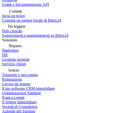
Guide e documentazione API
Contatti
Invia un ticket
Contatta un partner locale di Bitrix24
Da leggere
Hub crescita
Suggerimenti e aggiornamenti su Bitrix24
Soluzioni
Reparto
Marketing
HR
Gestione progetti
Servizio clienti
Settore
Trasporto e stoccaggio
Ristorazione
Lavoro da remoto
Il tuo software CRM immobiliare
Organizzazioni Sanitarie
Pratica Legale
Il Settore Immobiliare
Società di Consulenza
Aziende del Turismo