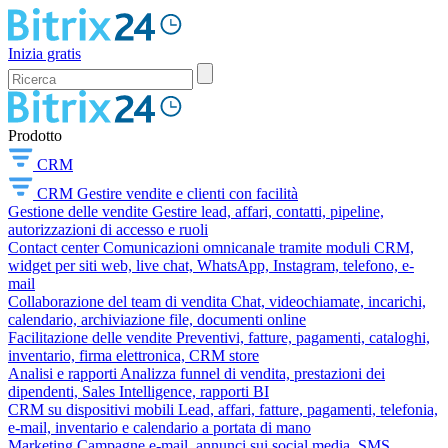
Inizia gratis
Prodotto
CRM
CRM
Gestire vendite e clienti con facilità
Gestione delle vendite
Gestire lead, affari, contatti, pipeline,
autorizzazioni di accesso e ruoli
Contact center
Comunicazioni omnicanale tramite moduli CRM,
widget per siti web, live chat, WhatsApp, Instagram, telefono, e-
mail
Collaborazione del team di vendita
Chat, videochiamate, incarichi,
calendario, archiviazione file, documenti online
Facilitazione delle vendite
Preventivi, fatture, pagamenti, cataloghi,
inventario, firma elettronica, CRM store
Analisi e rapporti
Analizza funnel di vendita, prestazioni dei
dipendenti, Sales Intelligence, rapporti BI
CRM su dispositivi mobili
Lead, affari, fatture, pagamenti, telefonia,
e-mail, inventario e calendario a portata di mano
Marketing
Campagne e-mail, annunci sui social media, SMS,