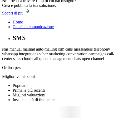
Non riesci a trovare l'app di cui hai bisogno?
Crea e pubblica la tua soluzione.
Scopri di più
Home
Canali di comunicazione
SMS
sms
manual mailing
auto-mailing
crm
calls
messengers
telephony
whatsapp
integrations
viber
marketing
conversation
campaigns
call-
center
sales
cloud
call queue management
chats
open channel
Ordina per:
Migliori valutazioni
Popolare
Prima le più recenti
Migliori valutazioni
Installate più di frequente