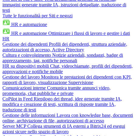
immagini generate tramite IA, istruzioni dettagliate, traduzione di
testi
Tutte le funzionalità per Siti e negozi
HR e automazione
HR e automazione
Ottimizzare i flussi di lavoro e gestire i dati
HR
Gestione dei dipendenti
Profili dei dipendenti, struttura aziendale,
autorizzazioni di accesso, Active Directory
Cultura e coinvolgimento
Notizie aziendali, sondaggi, badge di
apprezzamento, tag, notifiche personali
HR su dispositivi mobili
Chat, videochiamate, profili dei dipendenti,
approvazioni e notifiche mobile
Gestione del lavoro
Monitora le prestazioni dei dipendenti con KPI,
rapporti di lavoro, visualizzazione Supervisione
Comunicazioni interne
Comunica tramite annunci video,
promemoria, chat pubbliche e private
CoPilot in Feed
Riepilogo dei thread, idee generate tramite IA,
modifica e creazione di testi, scrittura di risposte tramite IA,
traduzione di testi
Gestione delle informazioni
Lavora con knowledge base, documenti
online, archiviazione di file, autorizzazioni di accesso
Server MCP
Collega strumenti di IA esterni a Bitrix24 ed esegui
azioni sicure nello spazio di lavoro