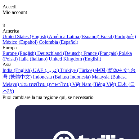
Accedi
Mio account
it
America
United States (English)
América Latina (Español)
Brasil (Português)
México (Español)
Colombia (Español)
Europa
Europe (English)
Deutschland (Deutsch)
France (Français)
Polska
(Polski)
Italia (Italiano)
United Kingdom (English)
Asia
India (English)
UAE (عربي)
Türkiye (Türkçe)
中国 (简体中文)
台
灣 (繁體中文)
Indonesia (Bahasa Indonesia)
Malaysia (Bahasa
Melayu)
ประเทศไทย (ภาษาไทย)
Việt Nam (Tiếng Việt)
日本 (日
本語)
Puoi cambiare la tua regione qui, se necessario