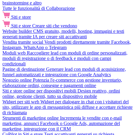
brainstorming e altro
Tutte le funzionalità di Collaborazione
Siti e store
Siti e store
Creare siti che vendono
Website builder
CMS gratuito, modelli, hosting, immagini e testi
generati tramite IA per creare siti accattivanti
Vendita tramite social
Vendi prodotti direttamente tramite Facebook,
Instagram, WhatsApp o Telegram
Moduli web
Raccogliere lead con moduli di ordine personalizzati,
moduli di registrazione o di feedback e moduli con campi
condizionali
Pagine di destinazione
Generare lead con moduli di acquisizione,
funnel automatizzati e integrazione con Google Analytics
Negozio online
Potenzia l'e-commerce con gestione inventario,
elaborazione ordini, consegne e pagamenti online
Siti e store online per dispositivi mobili
Design reattivo, ordini
online, gestione clienti, tutto su dispositivo mobile
Widget per siti web
Widget per dialogare in chat con i visitatori del
sito, utilizzare le app di messaggistica più diffuse e accettare richieste
di richiamata
Strumenti di marketing online
Incrementa le vendite con e-mail
marketing, annunci Facebook o Google Ads, automazione del
marketing, integrazione con il CRM
CoPilot in Siti e store
Testi accattivanti generati su richiesta,