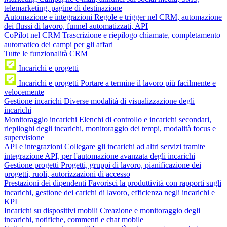
telemarketing, pagine di destinazione
Automazione e integrazioni
Regole e trigger nel CRM, automazione
dei flussi di lavoro, funnel automatizzati, API
CoPilot nel CRM
Trascrizione e riepilogo chiamate, completamento
automatico dei campi per gli affari
Tutte le funzionalità CRM
Incarichi e progetti
Incarichi e progetti
Portare a termine il lavoro più facilmente e
velocemente
Gestione incarichi
Diverse modalità di visualizzazione degli
incarichi
Monitoraggio incarichi
Elenchi di controllo e incarichi secondari,
riepiloghi degli incarichi, monitoraggio dei tempi, modalità focus e
supervisione
API e integrazioni
Collegare gli incarichi ad altri servizi tramite
integrazione API, per l'automazione avanzata degli incarichi
Gestione progetti
Progetti, gruppi di lavoro, pianificazione dei
progetti, ruoli, autorizzazioni di accesso
Prestazioni dei dipendenti
Favorisci la produttività con rapporti sugli
incarichi, gestione dei carichi di lavoro, efficienza negli incarichi e
KPI
Incarichi su dispositivi mobili
Creazione e monitoraggio degli
incarichi, notifiche, commenti e chat mobile