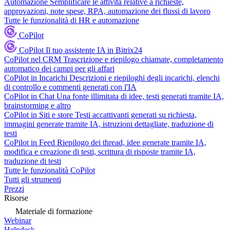
Automazione
Semplificare le attività relative a richieste,
approvazioni, note spese, RPA, automazione dei flussi di lavoro
Tutte le funzionalità di HR e automazione
CoPilot
CoPilot
Il tuo assistente IA in Bitrix24
CoPilot nel CRM
Trascrizione e riepilogo chiamate, completamento
automatico dei campi per gli affari
CoPilot in Incarichi
Descrizioni e riepiloghi degli incarichi, elenchi
di controllo e commenti generati con l'IA
CoPilot in Chat
Una fonte illimitata di idee, testi generati tramite IA,
brainstorming e altro
CoPilot in Siti e store
Testi accattivanti generati su richiesta,
immagini generate tramite IA, istruzioni dettagliate, traduzione di
testi
CoPilot in Feed
Riepilogo dei thread, idee generate tramite IA,
modifica e creazione di testi, scrittura di risposte tramite IA,
traduzione di testi
Tutte le funzionalità CoPilot
Tutti gli strumenti
Prezzi
Risorse
Materiale di formazione
Webinar
Helpdesk