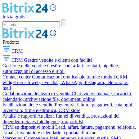
Inizia gratis
Prodotto
CRM
CRM
Gestire vendite e clienti con facilità
Gestione delle vendite
Gestire lead, affari, contatti, pipeline,
autorizzazioni di accesso e ruoli
Contact center
Comunicazioni omnicanale tramite moduli CRM,
widget per siti web, live chat, WhatsApp, Instagram, telefono, e-
mail
Collaborazione del team di vendita
Chat, videochiamate, incarichi,
calendario, archiviazione file, documenti online
Facilitazione delle vendite
Preventivi, fatture, pagamenti, cataloghi,
inventario, firma elettronica, CRM store
Analisi e rapporti
Analizza funnel di vendita, prestazioni dei
dipendenti, Sales Intelligence, rapporti BI
CRM su dispositivi mobili
Lead, affari, fatture, pagamenti, telefonia,
e-mail, inventario e calendario a portata di mano
Marketing
Campagne e-mail, annunci sui social media, SMS,