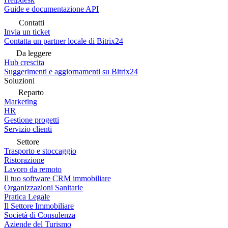
Guide e documentazione API
Contatti
Invia un ticket
Contatta un partner locale di Bitrix24
Da leggere
Hub crescita
Suggerimenti e aggiornamenti su Bitrix24
Soluzioni
Reparto
Marketing
HR
Gestione progetti
Servizio clienti
Settore
Trasporto e stoccaggio
Ristorazione
Lavoro da remoto
Il tuo software CRM immobiliare
Organizzazioni Sanitarie
Pratica Legale
Il Settore Immobiliare
Società di Consulenza
Aziende del Turismo