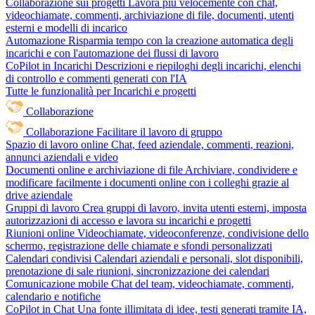
Collaborazione sui progetti
Lavora più velocemente con chat,
videochiamate, commenti, archiviazione di file, documenti, utenti
esterni e modelli di incarico
Automazione
Risparmia tempo con la creazione automatica degli
incarichi e con l'automazione dei flussi di lavoro
CoPilot in Incarichi
Descrizioni e riepiloghi degli incarichi, elenchi
di controllo e commenti generati con l'IA
Tutte le funzionalità per Incarichi e progetti
Collaborazione
Collaborazione
Facilitare il lavoro di gruppo
Spazio di lavoro online
Chat, feed aziendale, commenti, reazioni,
annunci aziendali e video
Documenti online e archiviazione di file
Archiviare, condividere e
modificare facilmente i documenti online con i colleghi grazie al
drive aziendale
Gruppi di lavoro
Crea gruppi di lavoro, invita utenti esterni, imposta
autorizzazioni di accesso e lavora su incarichi e progetti
Riunioni online
Videochiamate, videoconferenze, condivisione dello
schermo, registrazione delle chiamate e sfondi personalizzati
Calendari condivisi
Calendari aziendali e personali, slot disponibili,
prenotazione di sale riunioni, sincronizzazione dei calendari
Comunicazione mobile
Chat del team, videochiamate, commenti,
calendario e notifiche
CoPilot in Chat
Una fonte illimitata di idee, testi generati tramite IA,