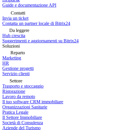
Guide e documentazione API
Contatti
Invia un ticket
Contatta un partner locale di Bitrix24
Da leggere
Hub crescita
Suggerimenti e aggiornamenti su Bitrix24
Soluzioni
Reparto
Marketing
HR
Gestione progetti
Servizio clienti
Settore
Trasporto e stoccaggio
Ristorazione
Lavoro da remoto
Il tuo software CRM immobiliare
Organizzazioni Sanitarie
Pratica Legale
Il Settore Immobiliare
Società di Consulenza
Aziende del Turismo