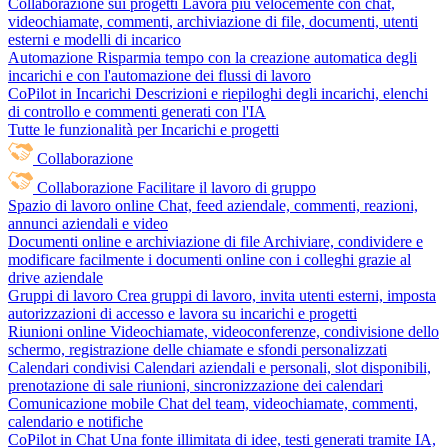
Collaborazione sui progetti
Lavora più velocemente con chat,
videochiamate, commenti, archiviazione di file, documenti, utenti
esterni e modelli di incarico
Automazione
Risparmia tempo con la creazione automatica degli
incarichi e con l'automazione dei flussi di lavoro
CoPilot in Incarichi
Descrizioni e riepiloghi degli incarichi, elenchi
di controllo e commenti generati con l'IA
Tutte le funzionalità per Incarichi e progetti
Collaborazione
Collaborazione
Facilitare il lavoro di gruppo
Spazio di lavoro online
Chat, feed aziendale, commenti, reazioni,
annunci aziendali e video
Documenti online e archiviazione di file
Archiviare, condividere e
modificare facilmente i documenti online con i colleghi grazie al
drive aziendale
Gruppi di lavoro
Crea gruppi di lavoro, invita utenti esterni, imposta
autorizzazioni di accesso e lavora su incarichi e progetti
Riunioni online
Videochiamate, videoconferenze, condivisione dello
schermo, registrazione delle chiamate e sfondi personalizzati
Calendari condivisi
Calendari aziendali e personali, slot disponibili,
prenotazione di sale riunioni, sincronizzazione dei calendari
Comunicazione mobile
Chat del team, videochiamate, commenti,
calendario e notifiche
CoPilot in Chat
Una fonte illimitata di idee, testi generati tramite IA,