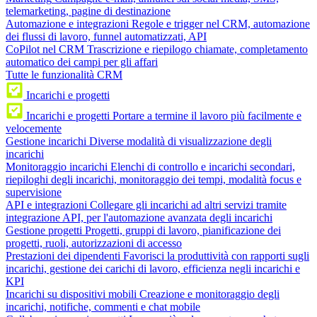
telemarketing, pagine di destinazione
Automazione e integrazioni
Regole e trigger nel CRM, automazione
dei flussi di lavoro, funnel automatizzati, API
CoPilot nel CRM
Trascrizione e riepilogo chiamate, completamento
automatico dei campi per gli affari
Tutte le funzionalità CRM
Incarichi e progetti
Incarichi e progetti
Portare a termine il lavoro più facilmente e
velocemente
Gestione incarichi
Diverse modalità di visualizzazione degli
incarichi
Monitoraggio incarichi
Elenchi di controllo e incarichi secondari,
riepiloghi degli incarichi, monitoraggio dei tempi, modalità focus e
supervisione
API e integrazioni
Collegare gli incarichi ad altri servizi tramite
integrazione API, per l'automazione avanzata degli incarichi
Gestione progetti
Progetti, gruppi di lavoro, pianificazione dei
progetti, ruoli, autorizzazioni di accesso
Prestazioni dei dipendenti
Favorisci la produttività con rapporti sugli
incarichi, gestione dei carichi di lavoro, efficienza negli incarichi e
KPI
Incarichi su dispositivi mobili
Creazione e monitoraggio degli
incarichi, notifiche, commenti e chat mobile