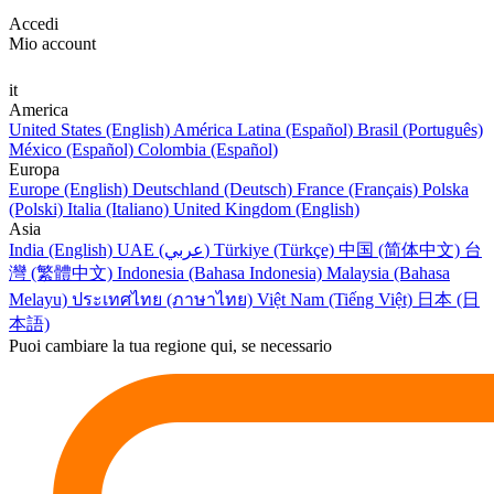
Accedi
Mio account
it
America
United States (English)
América Latina (Español)
Brasil (Português)
México (Español)
Colombia (Español)
Europa
Europe (English)
Deutschland (Deutsch)
France (Français)
Polska
(Polski)
Italia (Italiano)
United Kingdom (English)
Asia
India (English)
UAE (عربي)
Türkiye (Türkçe)
中国 (简体中文)
台
灣 (繁體中文)
Indonesia (Bahasa Indonesia)
Malaysia (Bahasa
Melayu)
ประเทศไทย (ภาษาไทย)
Việt Nam (Tiếng Việt)
日本 (日
本語)
Puoi cambiare la tua regione qui, se necessario