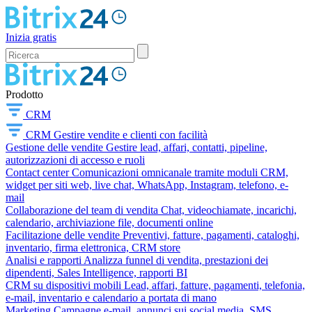
Inizia gratis
Prodotto
CRM
CRM
Gestire vendite e clienti con facilità
Gestione delle vendite
Gestire lead, affari, contatti, pipeline,
autorizzazioni di accesso e ruoli
Contact center
Comunicazioni omnicanale tramite moduli CRM,
widget per siti web, live chat, WhatsApp, Instagram, telefono, e-
mail
Collaborazione del team di vendita
Chat, videochiamate, incarichi,
calendario, archiviazione file, documenti online
Facilitazione delle vendite
Preventivi, fatture, pagamenti, cataloghi,
inventario, firma elettronica, CRM store
Analisi e rapporti
Analizza funnel di vendita, prestazioni dei
dipendenti, Sales Intelligence, rapporti BI
CRM su dispositivi mobili
Lead, affari, fatture, pagamenti, telefonia,
e-mail, inventario e calendario a portata di mano
Marketing
Campagne e-mail, annunci sui social media, SMS,