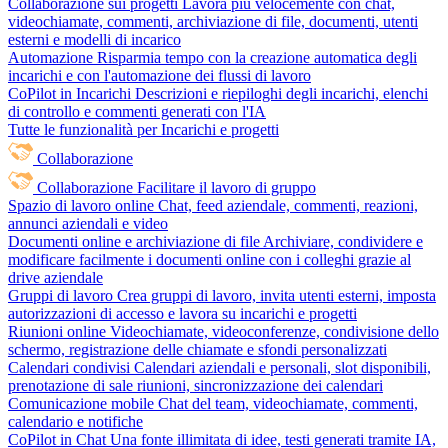
Collaborazione sui progetti
Lavora più velocemente con chat,
videochiamate, commenti, archiviazione di file, documenti, utenti
esterni e modelli di incarico
Automazione
Risparmia tempo con la creazione automatica degli
incarichi e con l'automazione dei flussi di lavoro
CoPilot in Incarichi
Descrizioni e riepiloghi degli incarichi, elenchi
di controllo e commenti generati con l'IA
Tutte le funzionalità per Incarichi e progetti
Collaborazione
Collaborazione
Facilitare il lavoro di gruppo
Spazio di lavoro online
Chat, feed aziendale, commenti, reazioni,
annunci aziendali e video
Documenti online e archiviazione di file
Archiviare, condividere e
modificare facilmente i documenti online con i colleghi grazie al
drive aziendale
Gruppi di lavoro
Crea gruppi di lavoro, invita utenti esterni, imposta
autorizzazioni di accesso e lavora su incarichi e progetti
Riunioni online
Videochiamate, videoconferenze, condivisione dello
schermo, registrazione delle chiamate e sfondi personalizzati
Calendari condivisi
Calendari aziendali e personali, slot disponibili,
prenotazione di sale riunioni, sincronizzazione dei calendari
Comunicazione mobile
Chat del team, videochiamate, commenti,
calendario e notifiche
CoPilot in Chat
Una fonte illimitata di idee, testi generati tramite IA,