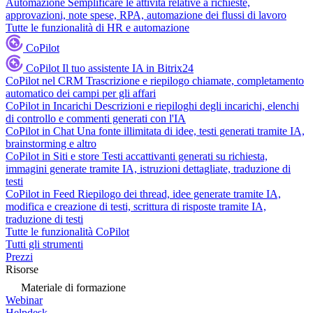
Automazione
Semplificare le attività relative a richieste,
approvazioni, note spese, RPA, automazione dei flussi di lavoro
Tutte le funzionalità di HR e automazione
CoPilot
CoPilot
Il tuo assistente IA in Bitrix24
CoPilot nel CRM
Trascrizione e riepilogo chiamate, completamento
automatico dei campi per gli affari
CoPilot in Incarichi
Descrizioni e riepiloghi degli incarichi, elenchi
di controllo e commenti generati con l'IA
CoPilot in Chat
Una fonte illimitata di idee, testi generati tramite IA,
brainstorming e altro
CoPilot in Siti e store
Testi accattivanti generati su richiesta,
immagini generate tramite IA, istruzioni dettagliate, traduzione di
testi
CoPilot in Feed
Riepilogo dei thread, idee generate tramite IA,
modifica e creazione di testi, scrittura di risposte tramite IA,
traduzione di testi
Tutte le funzionalità CoPilot
Tutti gli strumenti
Prezzi
Risorse
Materiale di formazione
Webinar
Helpdesk