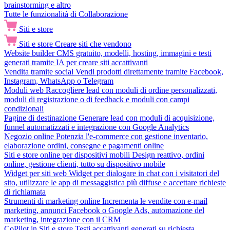
brainstorming e altro
Tutte le funzionalità di Collaborazione
Siti e store
Siti e store
Creare siti che vendono
Website builder
CMS gratuito, modelli, hosting, immagini e testi
generati tramite IA per creare siti accattivanti
Vendita tramite social
Vendi prodotti direttamente tramite Facebook,
Instagram, WhatsApp o Telegram
Moduli web
Raccogliere lead con moduli di ordine personalizzati,
moduli di registrazione o di feedback e moduli con campi
condizionali
Pagine di destinazione
Generare lead con moduli di acquisizione,
funnel automatizzati e integrazione con Google Analytics
Negozio online
Potenzia l'e-commerce con gestione inventario,
elaborazione ordini, consegne e pagamenti online
Siti e store online per dispositivi mobili
Design reattivo, ordini
online, gestione clienti, tutto su dispositivo mobile
Widget per siti web
Widget per dialogare in chat con i visitatori del
sito, utilizzare le app di messaggistica più diffuse e accettare richieste
di richiamata
Strumenti di marketing online
Incrementa le vendite con e-mail
marketing, annunci Facebook o Google Ads, automazione del
marketing, integrazione con il CRM
CoPilot in Siti e store
Testi accattivanti generati su richiesta,