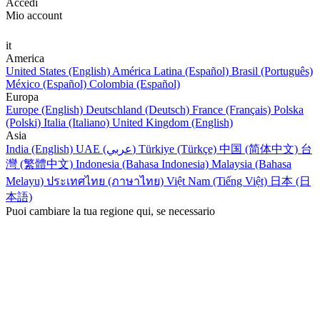
Accedi
Mio account
it
America
United States (English)
América Latina (Español)
Brasil (Português)
México (Español)
Colombia (Español)
Europa
Europe (English)
Deutschland (Deutsch)
France (Français)
Polska
(Polski)
Italia (Italiano)
United Kingdom (English)
Asia
India (English)
UAE (عربي)
Türkiye (Türkçe)
中国 (简体中文)
台
灣 (繁體中文)
Indonesia (Bahasa Indonesia)
Malaysia (Bahasa
Melayu)
ประเทศไทย (ภาษาไทย)
Việt Nam (Tiếng Việt)
日本 (日
本語)
Puoi cambiare la tua regione qui, se necessario