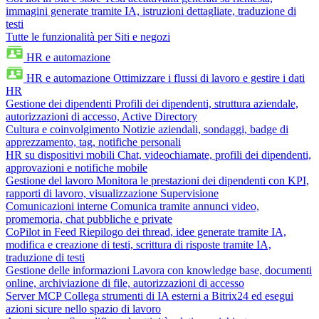
immagini generate tramite IA, istruzioni dettagliate, traduzione di
testi
Tutte le funzionalità per Siti e negozi
HR e automazione
HR e automazione
Ottimizzare i flussi di lavoro e gestire i dati
HR
Gestione dei dipendenti
Profili dei dipendenti, struttura aziendale,
autorizzazioni di accesso, Active Directory
Cultura e coinvolgimento
Notizie aziendali, sondaggi, badge di
apprezzamento, tag, notifiche personali
HR su dispositivi mobili
Chat, videochiamate, profili dei dipendenti,
approvazioni e notifiche mobile
Gestione del lavoro
Monitora le prestazioni dei dipendenti con KPI,
rapporti di lavoro, visualizzazione Supervisione
Comunicazioni interne
Comunica tramite annunci video,
promemoria, chat pubbliche e private
CoPilot in Feed
Riepilogo dei thread, idee generate tramite IA,
modifica e creazione di testi, scrittura di risposte tramite IA,
traduzione di testi
Gestione delle informazioni
Lavora con knowledge base, documenti
online, archiviazione di file, autorizzazioni di accesso
Server MCP
Collega strumenti di IA esterni a Bitrix24 ed esegui
azioni sicure nello spazio di lavoro