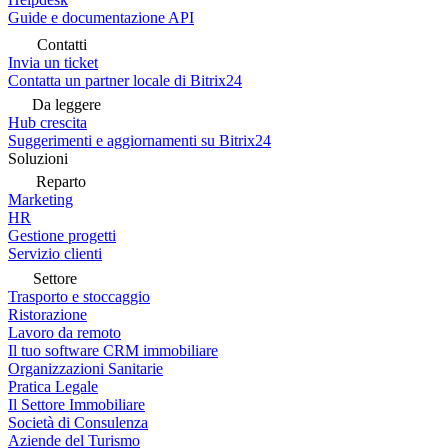
Guide e documentazione API
Contatti
Invia un ticket
Contatta un partner locale di Bitrix24
Da leggere
Hub crescita
Suggerimenti e aggiornamenti su Bitrix24
Soluzioni
Reparto
Marketing
HR
Gestione progetti
Servizio clienti
Settore
Trasporto e stoccaggio
Ristorazione
Lavoro da remoto
Il tuo software CRM immobiliare
Organizzazioni Sanitarie
Pratica Legale
Il Settore Immobiliare
Società di Consulenza
Aziende del Turismo