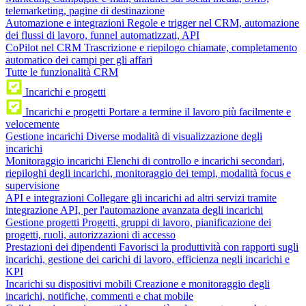
telemarketing, pagine di destinazione
Automazione e integrazioni
Regole e trigger nel CRM, automazione
dei flussi di lavoro, funnel automatizzati, API
CoPilot nel CRM
Trascrizione e riepilogo chiamate, completamento
automatico dei campi per gli affari
Tutte le funzionalità CRM
Incarichi e progetti
Incarichi e progetti
Portare a termine il lavoro più facilmente e
velocemente
Gestione incarichi
Diverse modalità di visualizzazione degli
incarichi
Monitoraggio incarichi
Elenchi di controllo e incarichi secondari,
riepiloghi degli incarichi, monitoraggio dei tempi, modalità focus e
supervisione
API e integrazioni
Collegare gli incarichi ad altri servizi tramite
integrazione API, per l'automazione avanzata degli incarichi
Gestione progetti
Progetti, gruppi di lavoro, pianificazione dei
progetti, ruoli, autorizzazioni di accesso
Prestazioni dei dipendenti
Favorisci la produttività con rapporti sugli
incarichi, gestione dei carichi di lavoro, efficienza negli incarichi e
KPI
Incarichi su dispositivi mobili
Creazione e monitoraggio degli
incarichi, notifiche, commenti e chat mobile