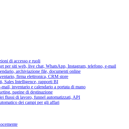
azioni di accesso e ruoli
per siti web, live chat, WhatsApp, Instagram, telefono, e-mail
lendario, archiviazione file, documenti online
nventario, firma elettronica, CRM store
i, Sales Intelligence, rapporti BI
 e-mail, inventario e calendario a portata di mano
eting, pagine di destinazione
 flussi di lavoro, funnel automatizzati, API
tomatico dei campi per gli affari
elocemente