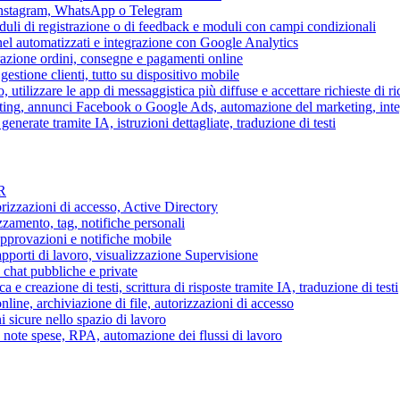
 Instagram, WhatsApp o Telegram
duli di registrazione o di feedback e moduli con campi condizionali
nel automatizzati e integrazione con Google Analytics
razione ordini, consegne e pagamenti online
gestione clienti, tutto su dispositivo mobile
o, utilizzare le app di messaggistica più diffuse e accettare richieste di r
eting, annunci Facebook o Google Ads, automazione del marketing, in
generate tramite IA, istruzioni dettagliate, traduzione di testi
HR
torizzazioni di accesso, Active Directory
zamento, tag, notifiche personali
approvazioni e notifiche mobile
apporti di lavoro, visualizzazione Supervisione
chat pubbliche e private
 e creazione di testi, scrittura di risposte tramite IA, traduzione di testi
ne, archiviazione di file, autorizzazioni di accesso
i sicure nello spazio di lavoro
ni, note spese, RPA, automazione dei flussi di lavoro