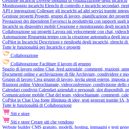
Gestione incarichi
Diverse modalità di visualizzazione degli incarichi
Monitoraggio incarichi
Elenchi di controllo e incarichi secondari, rie
API e integrazioni
Collegare gli incarichi ad altri servizi tramite inte
Gestione progetti
Progetti, gruppi di lavoro, pianificazione dei progetti
Prestazioni dei dipendenti
Favorisci la produttività con rapporti sugli i
Incarichi su dispositivi mobili
Creazione e monitoraggio degli incarich
Collaborazione sui progetti
Lavora più velocemente con chat, videochia
Automazione
Risparmia tempo con la creazione automatica degli incar
CoPilot in Incarichi
Descrizioni e riepiloghi degli incarichi, elenchi d
Tutte le funzionalità per Incarichi e progetti
Collaborazione
Collaborazione
Facilitare il lavoro di gruppo
Spazio di lavoro online
Chat, feed aziendale, commenti, reazioni, ann
Documenti online e archiviazione di file
Archiviare, condividere e mod
Gruppi di lavoro
Crea gruppi di lavoro, invita utenti esterni, imposta a
Riunioni online
Videochiamate, videoconferenze, condivisione dello sc
Calendari condivisi
Calendari aziendali e personali, slot disponibili, p
Comunicazione mobile
Chat del team, videochiamate, commenti, calen
CoPilot in Chat
Una fonte illimitata di idee, testi generati tramite IA, 
Tutte le funzionalità di Collaborazione
Siti e store
Siti e store
Creare siti che vendono
Website builder
CMS gratuito, modelli, hosting, immagini e testi genera