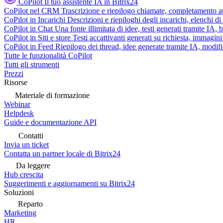
CoPilot
Il tuo assistente IA in Bitrix24
CoPilot nel CRM
Trascrizione e riepilogo chiamate, completamento au
CoPilot in Incarichi
Descrizioni e riepiloghi degli incarichi, elenchi d
CoPilot in Chat
Una fonte illimitata di idee, testi generati tramite IA, 
CoPilot in Siti e store
Testi accattivanti generati su richiesta, immagini 
CoPilot in Feed
Riepilogo dei thread, idee generate tramite IA, modifica
Tutte le funzionalità CoPilot
Tutti gli strumenti
Prezzi
Risorse
Materiale di formazione
Webinar
Helpdesk
Guide e documentazione API
Contatti
Invia un ticket
Contatta un partner locale di Bitrix24
Da leggere
Hub crescita
Suggerimenti e aggiornamenti su Bitrix24
Soluzioni
Reparto
Marketing
HR