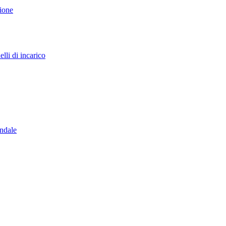
sione
lli di incarico
endale