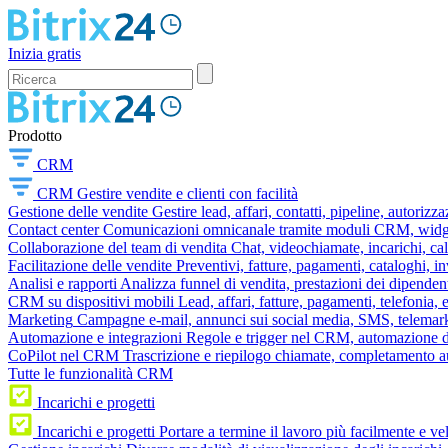
Inizia gratis
Prodotto
CRM
CRM
Gestire vendite e clienti con facilità
Gestione delle vendite
Gestire lead, affari, contatti, pipeline, autorizz
Contact center
Comunicazioni omnicanale tramite moduli CRM, widget 
Collaborazione del team di vendita
Chat, videochiamate, incarichi, ca
Facilitazione delle vendite
Preventivi, fatture, pagamenti, cataloghi, i
Analisi e rapporti
Analizza funnel di vendita, prestazioni dei dipendent
CRM su dispositivi mobili
Lead, affari, fatture, pagamenti, telefonia,
Marketing
Campagne e-mail, annunci sui social media, SMS, telemark
Automazione e integrazioni
Regole e trigger nel CRM, automazione dei
CoPilot nel CRM
Trascrizione e riepilogo chiamate, completamento au
Tutte le funzionalità CRM
Incarichi e progetti
Incarichi e progetti
Portare a termine il lavoro più facilmente e v