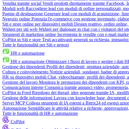
Vendita tramite social
Vendi prodotti direttamente tramite Facebook,
Moduli web
Raccogliere lead con moduli di ordine personalizzati, mo
Pagine di destinazione
Generare lead con moduli di acquisizione, fun
Negozio online
Potenzia l'e-commerce con gestione inventario, elabo
Siti e store online per dispositivi mobili
Design reattivo, ordini online, 
Widget per siti web
Widget per dialogare in chat con i visitatori del sit
Strumenti di marketing online
Incrementa le vendite con e-mail mark
CoPilot in Siti e store
Testi accattivanti generati su richiesta, immagini 
Tutte le funzionalità per Siti e negozi
HR e automazione
HR e automazione
Ottimizzare i flussi di lavoro e gestire i dati 
Gestione dei dipendenti
Profili dei dipendenti, struttura aziendale, au
Cultura e coinvolgimento
Notizie aziendali, sondaggi, badge di apprez
HR su dispositivi mobili
Chat, videochiamate, profili dei dipendenti, 
Gestione del lavoro
Monitora le prestazioni dei dipendenti con KPI, r
Comunicazioni interne
Comunica tramite annunci video, promemoria, 
CoPilot in Feed
Riepilogo dei thread, idee generate tramite IA, modifica
Gestione delle informazioni
Lavora con knowledge base, documenti onli
Server MCP
Collega strumenti di IA esterni a Bitrix24 ed esegui azion
Automazione
Semplificare le attività relative a richieste, approvazio
Tutte le funzionalità di HR e automazione
CoPilot