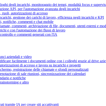
piloghi degli incarichi, monitoraggio dei tempi, modalità focus e supervi
grazione API, per l'automazione avanzata degli incarichi
, ruoli, autorizzazioni di accesso
ncarichi, gestione dei carichi di lavoro, efficienza negli incarichi e KPI
i, notifiche, commenti e chat mobile
mate, commenti, archiviazione di file, documenti, utenti esterni e mode
ichi e con l'automazione dei flussi di lavoro
i controllo e commenti generati con l'IA
unci aziendali e video
ificare facilmente i documenti online con i colleghi grazie al drive azi
utorizzazioni di accesso e lavora su incarichi e progetti
hermo, registrazione delle chiamate e sfondi personalizzati
renotazione di sale riunioni, sincronizzazione dei calendari
dario e notifiche
brainstorming e altro
ti tramite IA per creare siti accattivanti